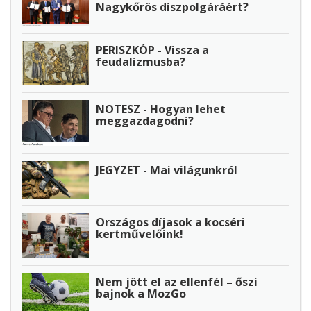
Nagykőrös díszpolgáráért?
PERISZKÓP - Vissza a
feudalizmusba?
NOTESZ - Hogyan lehet
meggazdagodni?
JEGYZET - Mai világunkról
Országos díjasok a kocséri
kertművelőink!
Nem jött el az ellenfél – őszi
bajnok a MozGo