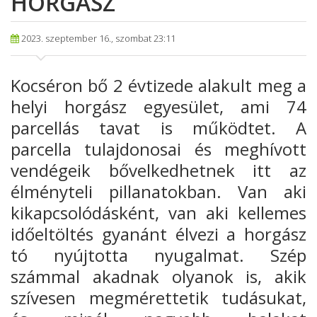
HORGÁSZ
2023. szeptember 16., szombat 23:11
Kocséron bő 2 évtizede
alakult meg a
helyi horgász egyesület, ami 74
parcellás tavat
is működtet.
A
parcella tulajdonosai és meghívott
vendégeik bővelkedhetnek itt az
élményteli pillanatokban. Van aki
kikapcsolódásként, van aki kellemes
időeltöltés gyanánt élvezi a horgász
tó nyújtotta nyugalmat. Szép
számmal akadnak olyanok is, akik
szívesen megmérettetik tudásukat,