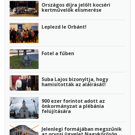
Országos díjra jelölt kocséri
kertművelők elismerése
Leplezd le Orbánt!
Fotel a fűben
Suba Lajos bizonyítja, hogy
hamisították az aláírását!
900 ezer forintot adott az
önkormányzat a plébánia
felújítására
Jelenlegi formájában megszűnik
az orvosi ügyelet Nagykőrösön