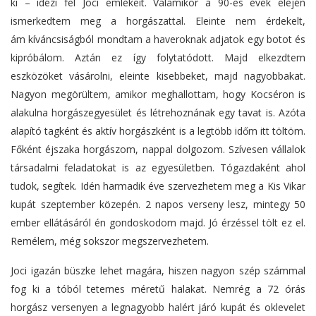
ki – idézi fel Joci emlékeit. Valamikor a 90-es évek elején
ismerkedtem meg a horgászattal. Eleinte nem érdekelt,
ám kíváncsiságból mondtam a haveroknak adjatok egy botot és
kipróbálom. Aztán ez így folytatódott. Majd elkezdtem
eszközöket vásárolni, eleinte kisebbeket, majd nagyobbakat.
Nagyon megörültem, amikor meghallottam, hogy Kocséron is
alakulna horgászegyesület és létrehoznának egy tavat is. Azóta
alapító tagként és aktív horgászként is a legtöbb időm itt töltöm.
Főként éjszaka horgászom, nappal dolgozom. Szívesen vállalok
társadalmi feladatokat is az egyesületben. Tógazdaként ahol
tudok, segítek. Idén harmadik éve szervezhetem meg a Kis Vikar
kupát szeptember közepén. 2 napos verseny lesz, mintegy 50
ember ellátásáról én gondoskodom majd. Jó érzéssel tölt ez el.
Remélem, még sokszor megszervezhetem.
Joci igazán büszke lehet magára, hiszen nagyon szép számmal
fog ki a tóból tetemes méretű halakat. Nemrég a 72 órás
horgász versenyen a legnagyobb halért járó kupát és oklevelet