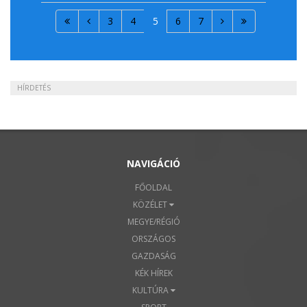
3
4
5
6
7
HÍRDETÉS
NAVIGÁCIÓ
FŐOLDAL
KÖZÉLET
MEGYE/RÉGIÓ
ORSZÁGOS
GAZDASÁG
KÉK HÍREK
KULTÚRA