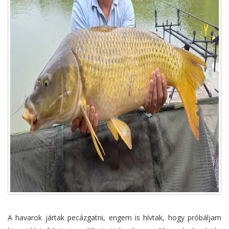
A havarok jártak pecázgatni, engem is hívtak, hogy próbáljam