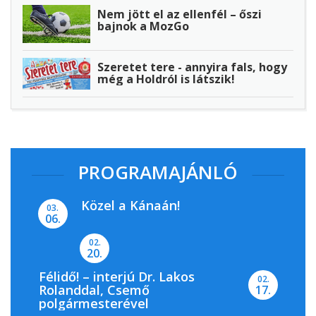
Nem jött el az ellenfél – őszi
bajnok a MozGo
Szeretet tere - annyira fals, hogy
még a Holdról is látszik!
PROGRAMAJÁNLÓ
Közel a Kánaán!
03.
06.
02.
20.
Félidő! – interjú Dr. Lakos
02.
Rolanddal, Csemő
17.
polgármesterével