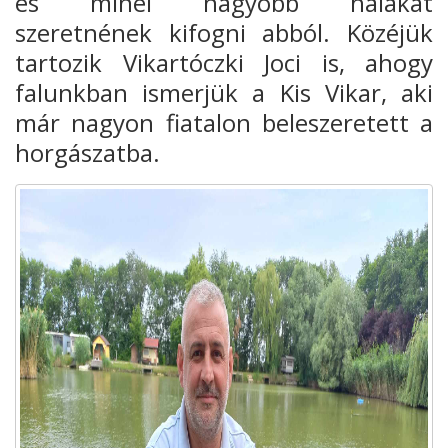
és minél nagyobb halakat
szeretnének kifogni abból. Közéjük
tartozik Vikartóczki Joci is, ahogy
falunkban ismerjük a Kis Vikar, aki
már nagyon fiatalon beleszeretett a
horgászatba.