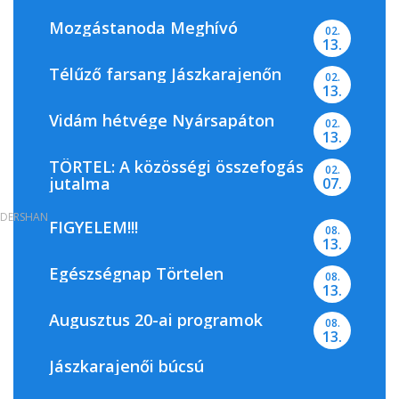
Mozgástanoda Meghívó
02.
13.
Télűző farsang Jászkarajenőn
02.
13.
Vidám hétvége Nyársapáton
02.
13.
TÖRTEL: A közösségi összefogás
02.
jutalma
07.
DERSHAN
FIGYELEM!!!
08.
13.
Egészségnap Törtelen
08.
13.
Augusztus 20-ai programok
08.
13.
Jászkarajenői búcsú