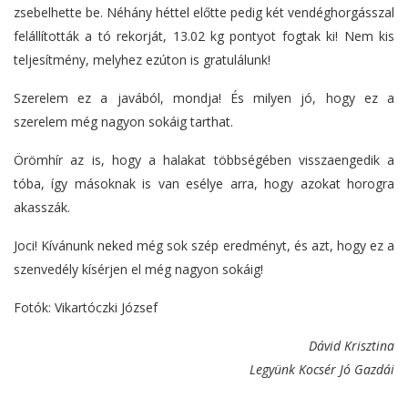
zsebelhette be. Néhány héttel előtte pedig két vendéghorgásszal
felállították a tó rekorját, 13.02 kg pontyot fogtak ki! Nem kis
teljesítmény, melyhez ezúton is gratulálunk!
Szerelem ez a javából, mondja! És milyen jó, hogy ez a
szerelem még nagyon sokáig tarthat.
Örömhír az is, hogy a halakat többségében visszaengedik a
tóba, így másoknak is van esélye arra, hogy azokat horogra
akasszák.
Joci! Kívánunk neked még sok szép eredményt, és azt, hogy ez a
szenvedély kísérjen el még nagyon sokáig!
Fotók: Vikartóczki József
Dávid Krisztina
Legyünk Kocsér Jó Gazdái