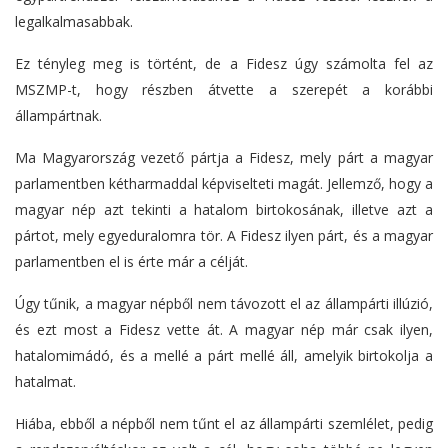
legalkalmasabbak.
Ez tényleg meg is történt, de a Fidesz úgy számolta fel az
MSZMP-t, hogy részben átvette a szerepét a korábbi
állampártnak.
Ma Magyarország vezető pártja a Fidesz, mely párt a magyar
parlamentben kétharmaddal képviselteti magát. Jellemző, hogy a
magyar nép azt tekinti a hatalom birtokosának, illetve azt a
pártot, mely egyeduralomra tör. A Fidesz ilyen párt, és a magyar
parlamentben el is érte már a célját.
Úgy tűnik, a magyar népből nem távozott el az állampárti illúzió,
és ezt most a Fidesz vette át. A magyar nép már csak ilyen,
hatalomimádó, és a mellé a párt mellé áll, amelyik birtokolja a
hatalmat.
Hiába, ebből a népből nem tűnt el az állampárti szemlélet, pedig