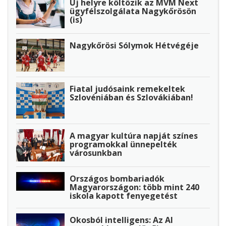
Új helyre költözik az MVM Next
ügyfélszolgálata Nagykőrösön
(is)
Nagykőrösi Sólymok Hétvégéje
Fiatal judósaink remekeltek
Szlovéniában és Szlovákiában!
A magyar kultúra napját színes
programokkal ünnepelték
városunkban
Országos bombariadók
Magyarországon: több mint 240
iskola kapott fenyegetést
Okosból intelligens: Az AI