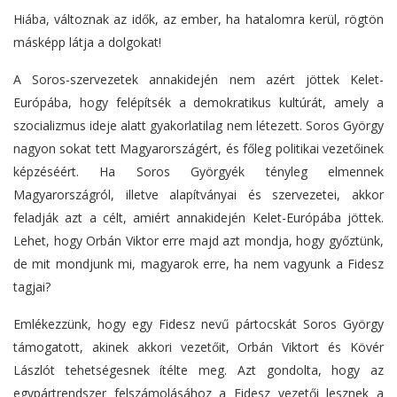
Hiába, változnak az idők, az ember, ha hatalomra kerül, rögtön
másképp látja a dolgokat!
A Soros-szervezetek annakidején nem azért jöttek Kelet-
Európába, hogy felépítsék a demokratikus kultúrát, amely a
szocializmus ideje alatt gyakorlatilag nem létezett. Soros György
nagyon sokat tett Magyarországért, és főleg politikai vezetőinek
képzéséért. Ha Soros Györgyék tényleg elmennek
Magyarországról, illetve alapítványai és szervezetei, akkor
feladják azt a célt, amiért annakidején Kelet-Európába jöttek.
Lehet, hogy Orbán Viktor erre majd azt mondja, hogy győztünk,
de mit mondjunk mi, magyarok erre, ha nem vagyunk a Fidesz
tagjai?
Emlékezzünk, hogy egy Fidesz nevű pártocskát Soros György
támogatott, akinek akkori vezetőit, Orbán Viktort és Kövér
Lászlót tehetségesnek ítélte meg. Azt gondolta, hogy az
egypártrendszer felszámolásához a Fidesz vezetői lesznek a