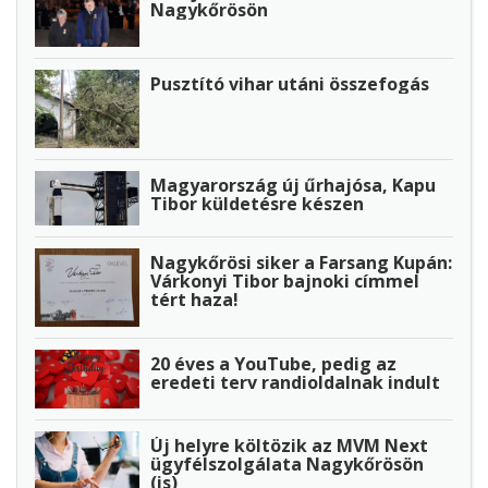
Nagykőrösön
Pusztító vihar utáni összefogás
Magyarország új űrhajósa, Kapu
Tibor küldetésre készen
Nagykőrösi siker a Farsang Kupán:
Várkonyi Tibor bajnoki címmel
tért haza!
20 éves a YouTube, pedig az
eredeti terv randioldalnak indult
Új helyre költözik az MVM Next
ügyfélszolgálata Nagykőrösön
(is)