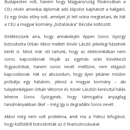
Budapesten volt, hanem hogy Magyarország fővárosában a
CEU révén amerikai diplomát adó képzést kaphatott a hallgató.
Ez egy óriási előny volt, amelyet jó lett volna megtartani, de hát
a CEU a magyar kormány „biztatására” Bécsbe költözött.
Emlékezzünk arra, hogy annakidején éppen Soros György
biztosította Orbán Viktor mellett Kövér László jelenlegi házelnök
bérét is. Most már ott tartunk, hogy az elektronikában nem
soros kapcsolásnak hívják az egymás után következő
fogyasztókat, hanem soros nevét mellőzve, nem elágazó
kapcsolásnak. Hát ez abszurdum, hogy ilyen pitiáner módon
próbálja egy hatalom, jelesül a magyar kormány – aki
tulajdonképpen Orbán Viktoron és Kövér Lászlón keresztül hálás
lehetne Soros Györgynek, hogy támogatta anyagilag
tanulmányaikban őket – még így is degradálni Soros nevét.
Akkor még nem volt probléma, amit ma a Fidesz kifogásol,
hogy külföldről biztosították az ő finanszírozásukat.