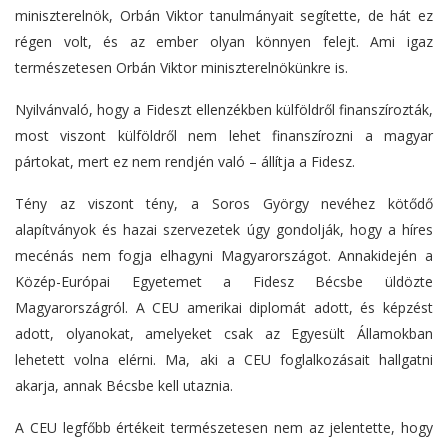
miniszterelnök, Orbán Viktor tanulmányait segítette, de hát ez
régen volt, és az ember olyan könnyen felejt. Ami igaz
természetesen Orbán Viktor miniszterelnökünkre is.
Nyilvánvaló, hogy a Fideszt ellenzékben külföldről finanszírozták,
most viszont külföldről nem lehet finanszírozni a magyar
pártokat, mert ez nem rendjén való – állítja a Fidesz.
Tény az viszont tény, a Soros György nevéhez kötődő
alapítványok és hazai szervezetek úgy gondolják, hogy a híres
mecénás nem fogja elhagyni Magyarországot. Annakidején a
Közép-Európai Egyetemet a Fidesz Bécsbe üldözte
Magyarországról. A CEU amerikai diplomát adott, és képzést
adott, olyanokat, amelyeket csak az Egyesült Államokban
lehetett volna elérni. Ma, aki a CEU foglalkozásait hallgatni
akarja, annak Bécsbe kell utaznia.
A CEU legfőbb értékeit természetesen nem az jelentette, hogy