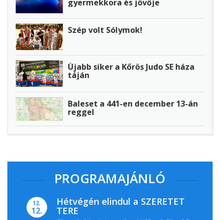
gyermekkora és jövője
Szép volt Sólymok!
Újabb siker a Kőrös Judo SE háza
táján
Baleset a 441-en december 13-án
reggel
PROGRAMAJÁNLÓ
Hétvégén elindul a SZERETET
12.
TERE
12.