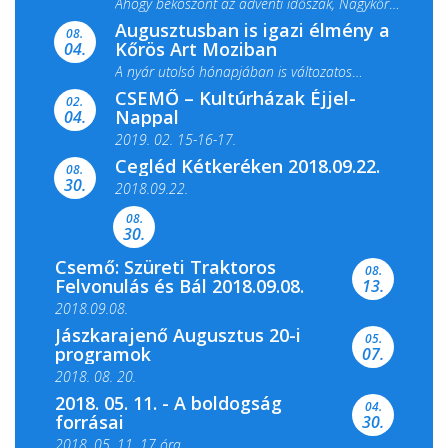
Ahogy beköszönt az adventi időszak, Nagykőrös
Augusztusban is igazi élmény a
ismét megtelik ünnepi fénnyel és közös...
08.
Kőrös Art Moziban
04.
A nyár utolsó hónapjában is változatos
CSEMŐ – Kultúrházak Éjjel-
filmkínálattal, családi...
02.
Nappal
04.
2019. 02. 15-16-17.
Cegléd Kétkeréken 2018.09.22.
08.
Színes és tartalmas programokkal várja a
30.
2018.09.22.
Csemői Községi Könyvtár és...
08.
30.
Csemő: Szüreti Traktoros
08.
Felvonulás és Bál 2018.09.08.
13.
2018.09.08.
Jászkarajenő Augusztus 20-i
05.
programok
07.
2018. 08. 20.
2018. 05. 11. - A boldogság
04.
forrásai
30.
2018. 05. 11. 17 óra