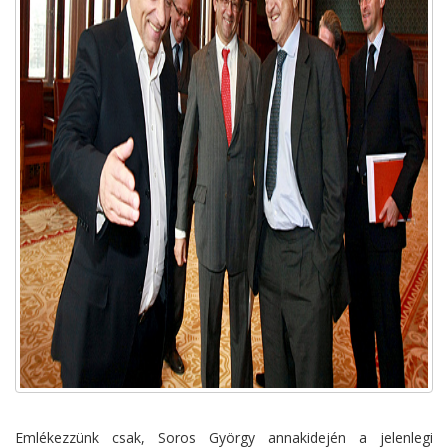
Emlékezzünk csak, Soros György annakidején a jelenlegi