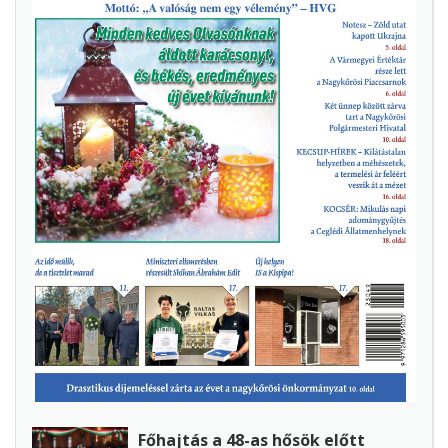
Főhajtás a 48-as hősök előtt