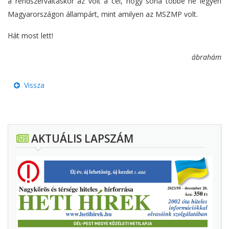
a rendszerváltáskor az volt a cél, hogy soha többé ne legyen
Magyarországon állampárt, mint amilyen az MSZMP volt.
Hát most lett!
ábrahám
Vissza
AKTUÁLIS LAPSZÁM