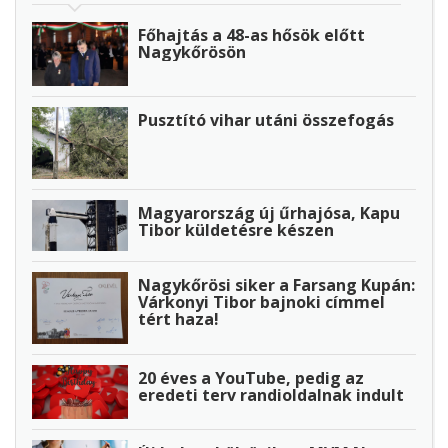
Főhajtás a 48-as hősök előtt
Nagykőrösön
Pusztító vihar utáni összefogás
Magyarország új űrhajósa, Kapu
Tibor küldetésre készen
Nagykőrösi siker a Farsang Kupán:
Várkonyi Tibor bajnoki címmel
tért haza!
20 éves a YouTube, pedig az
eredeti terv randioldalnak indult