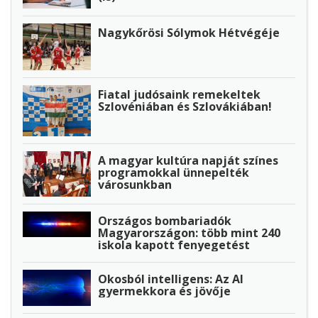
Nagykőrösi Sólymok Hétvégéje
Fiatal judósaink remekeltek
Szlovéniában és Szlovákiában!
A magyar kultúra napját színes
programokkal ünnepelték
városunkban
Országos bombariadók
Magyarországon: több mint 240
iskola kapott fenyegetést
Okosból intelligens: Az AI
gyermekkora és jövője