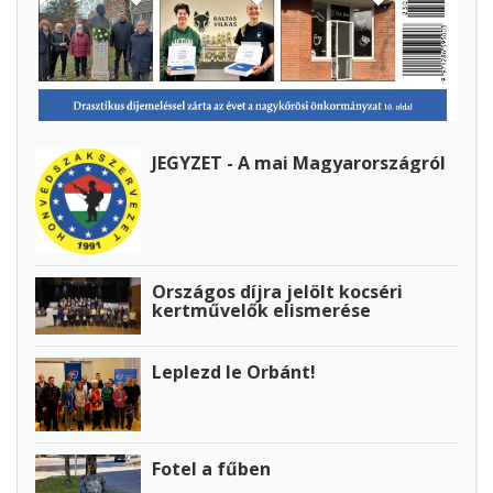
JEGYZET - A mai Magyarországról
Országos díjra jelölt kocséri
kertművelők elismerése
Leplezd le Orbánt!
Fotel a fűben