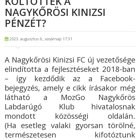
KÖLTÖTTÉK A
NAGYKŐRÖSI KINIZSI
PÉNZÉT?
2023. augusztus 6., vasárnap 17:31
A Nagykőrösi Kinizsi
FC új vezetősége
elindította a fejlesztéseket 2018-ban
– így kezdődik
az a Facebook-
bejegyzés, amely e cikk írásakor még
látható
a MozGo Nagykőrös
Labdarúgó Klub hivatalosnak
mondott közösségi oldalán.
(Ha
esetleg valaki gyorsan törölné,
természetesen kifotóztunk