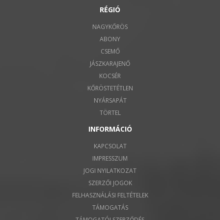
RÉGIÓ
NAGYKŐRÖS
ABONY
CSEMŐ
JÁSZKARAJENŐ
KOCSÉR
KŐRÖSTETÉTLEN
NYÁRSAPÁT
TÖRTEL
INFORMÁCIÓ
KAPCSOLAT
IMPRESSZUM
JOGI NYILATKOZAT
SZERZŐI JOGOK
FELHASZNÁLÁSI FELTÉTELEK
TÁMOGATÁS
TÁMOGATÓI SZERZŐDÉS