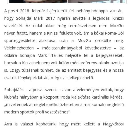
A poszt 2018. február 1-jén került fel, néhány hónappal azután,
hogy Sohajda Márk 2017 nyarán átvette a legendás Kinizsi
vezetését. Az oldal akkor még természetesen nem MozGo
néven futott, hanem a Kinizsi felülete volt, ám a kókai Roma-Gól
sportegyesületté alakítása után a MozGo örökölte meg.
Vélelmezhetően – médiatanulmányaiból következtetve – az
oldalra Sohajda Márk írta és helyezte fel a bejegyzéseket,
hacsak a Kinizsinek nem volt külön médiareferens alkalmazottja
is. Ez így túlzásnak tűnhet, de az említett bejegyzés és a hozzá
csatolt fényképek láttán, még ez is elképzelhető.
Sohajdáék – a poszt szerint – azon a véleményen voltak, hogy
klubház hiányában a központi iroda kialakítása kardinális kérdés,
„mivel ennek a megléte nélkülözhetetlen a mai kornak megfelelő
modern sportok profi vezetéséhez”.
Arra is választ kaphatunk, hogy miért kellett a Nagykőrösi