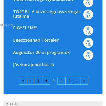
02.
13.
TÖRTEL: A közösségi összefogás
02.
jutalma
07.
DERSHAN
FIGYELEM!!!
08.
13.
Egészségnap Törtelen
08.
13.
Augusztus 20-ai programok
08.
13.
Jászkarajenői búcsú
3
4
5
6
7
HÍRDETÉS