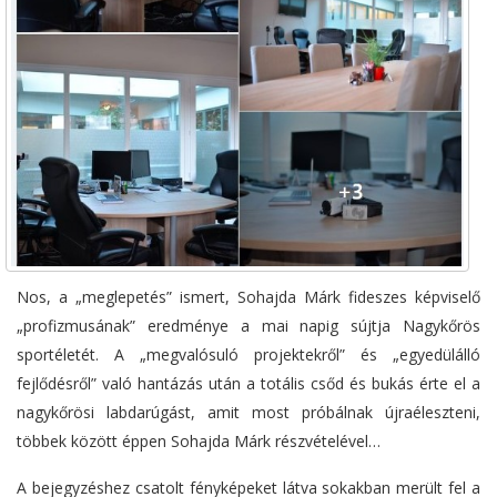
Nos, a „meglepetés” ismert, Sohajda Márk fideszes képviselő
„profizmusának” eredménye a mai napig sújtja Nagykőrös
sportéletét. A „megvalósuló projektekről” és „egyedülálló
fejlődésről” való hantázás után a totális csőd és bukás érte el a
nagykőrösi labdarúgást, amit most próbálnak újraéleszteni,
többek között éppen Sohajda Márk részvételével…
A bejegyzéshez csatolt fényképeket látva sokakban merült fel a