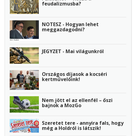
feudalizmusba?
NOTESZ - Hogyan lehet
meggazdagodni?
JEGYZET - Mai világunkról
Országos díjasok a kocséri
kertművelőink!
Nem jött el az ellenfél – őszi
bajnok a MozGo
Szeretet tere - annyira fals, hogy
még a Holdról is látszik!