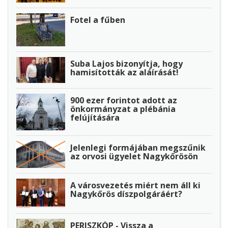
Fotel a fűben
Suba Lajos bizonyítja, hogy
hamisították az aláírását!
900 ezer forintot adott az
önkormányzat a plébánia
felújítására
Jelenlegi formájában megszűnik
az orvosi ügyelet Nagykőrösön
A városvezetés miért nem áll ki
Nagykőrös díszpolgáráért?
PERISZKÓP - Vissza a