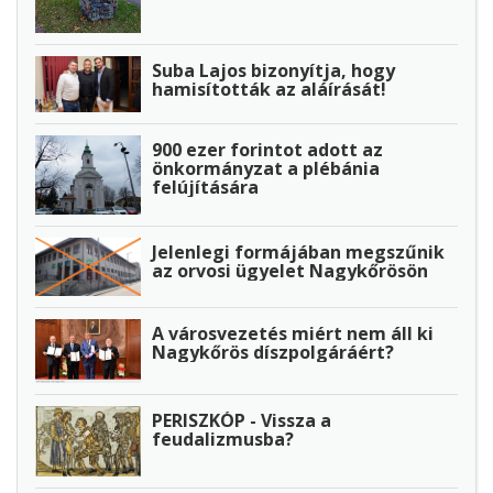
Suba Lajos bizonyítja, hogy
hamisították az aláírását!
900 ezer forintot adott az
önkormányzat a plébánia
felújítására
Jelenlegi formájában megszűnik
az orvosi ügyelet Nagykőrösön
A városvezetés miért nem áll ki
Nagykőrös díszpolgáráért?
PERISZKÓP - Vissza a
feudalizmusba?