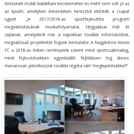
Kinizsinek irodát kialakítani Kecskeméten és miért nem volt jó az
az épület, amelyben évtizedeken keresztül intézték a csapat
ügyeit. „A 2017/2018-as sportfejlesztési program
megvalósításának munkafolyamatai, tárgyalásai már itt
zajlanak, amelyekről már a napokban további információkat,
megvalósuló projekteket fogunk bemutatni. A Nagykőrösi Kinizsi
FC a 2018-as évben reményeink szerint mind sportszakmailag,
mind fejlesztésekben egyedülálló fejlődésen fog átesni.
Hamarosan jelentkezünk további régóta várt ’meglepetésekkel’!”