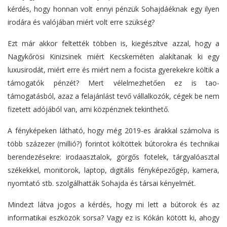
kérdés, hogy honnan volt ennyi pénzük Sohajdáéknak egy ilyen
irodára és valójában miért volt erre szükség?
Ezt már akkor feltették többen is, kiegészítve azzal, hogy a
Nagykőrösi Kinizsinek miért Kecskeméten alakítanak ki egy
luxusirodát, miért erre és miért nem a focista gyerekekre költik a
támogatók pénzét? Mert vélelmezhetően ez is tao-
támogatásból, azaz a felajánlást tevő vállalkozók, cégek be nem
fizetett adójából van, ami közpénznek tekinthető.
A fényképeken látható, hogy még 2019-es árakkal számolva is
több százezer (millió?) forintot költöttek bútorokra és technikai
berendezésekre: irodaasztalok, görgős fotelek, tárgyalóasztal
székekkel, monitorok, laptop, digitális fényképezőgép, kamera,
nyomtató stb. szolgálhatták Sohajda és társai kényelmét.
Mindezt látva jogos a kérdés, hogy mi lett a bútorok és az
informatikai eszközök sorsa? Vagy ez is Kókán kötött ki, ahogy