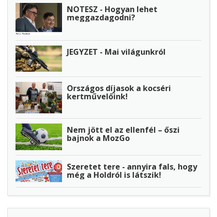
NOTESZ - Hogyan lehet
meggazdagodni?
JEGYZET - Mai világunkról
Országos díjasok a kocséri
kertművelőink!
Nem jött el az ellenfél – őszi
bajnok a MozGo
Szeretet tere - annyira fals, hogy
még a Holdról is látszik!