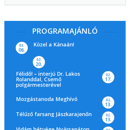
PROGRAMAJÁNLÓ
Közel a Kánaán!
03.
06.
02.
20.
Félidő! – interjú Dr. Lakos
02.
Rolanddal, Csemő
17.
polgármesterével
Mozgástanoda Meghívó
02.
13.
Télűző farsang Jászkarajenőn
02.
13.
Vidám hétvége Nyársapáton