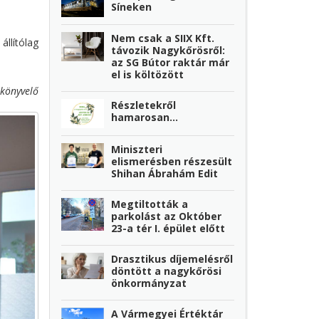
Síneken
Nem csak a SIIX Kft.
állítólag
távozik Nagykőrösről:
az SG Bútor raktár már
el is költözött
könyvelő
Részletekről
hamarosan...
Miniszteri
elismerésben részesült
Shihan Ábrahám Edit
Megtiltották a
parkolást az Október
23-a tér I. épület előtt
Drasztikus díjemelésről
döntött a nagykőrösi
önkormányzat
A Vármegyei Értéktár