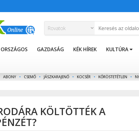
ORSZÁGOS
GAZDASÁG
KÉK HÍREK
KULTÚRA
ABONY
•
CSEMŐ
•
JÁSZKARAJENŐ
•
KOCSÉR
•
KŐRÖSTETÉTLEN
•
N
IRODÁRA KÖLTÖTTÉK A
PÉNZÉT?