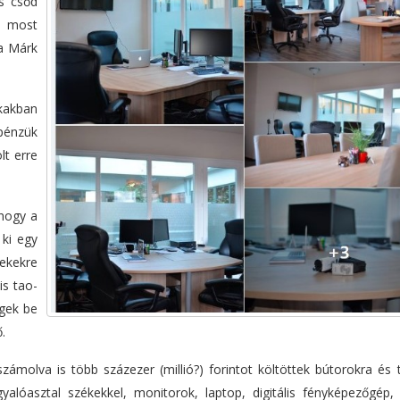
is csőd
t most
da Márk
kakban
pénzük
lt erre
 hogy a
 ki egy
rekekre
is tao-
égek be
.
molva is több százezer (millió?) forintot költöttek bútorokra és t
gyalóasztal székekkel, monitorok, laptop, digitális fényképezőgép,