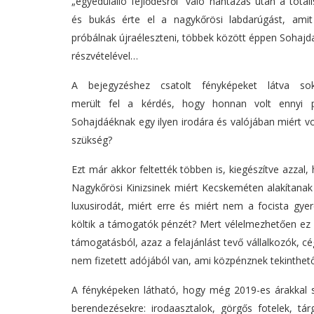
„egyedülálló fejlődésről” való hantázás után a totál
és bukás érte el a nagykőrösi labdarúgást, ami
próbálnak újraéleszteni, többek között éppen Sohaj
részvételével…
A bejegyzéshez csatolt fényképeket látva so
merült fel a kérdés, hogy honnan volt ennyi 
Sohajdáéknak egy ilyen irodára és valójában miért vo
szükség?
Ezt már akkor feltették többen is, kiegészítve azzal,
Nagykőrösi Kinizsinek miért Kecskeméten alakítanak
luxusirodát, miért erre és miért nem a focista gye
költik a támogatók pénzét? Mert vélelmezhetően ez 
támogatásból, azaz a felajánlást tevő vállalkozók, c
nem fizetett adójából van, ami közpénznek tekinthető
A fényképeken látható, hogy még 2019-es árakkal szá
berendezésekre: irodaasztalok, görgős fotelek, tár