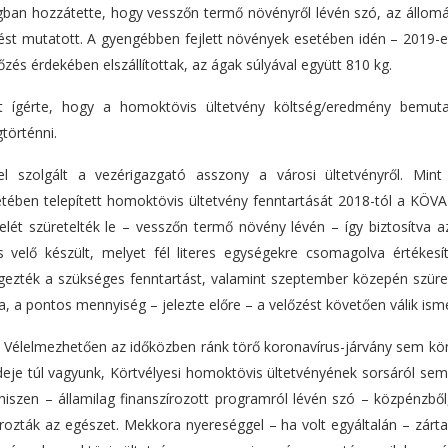
yagban hozzátette, hogy vesszőn termő növényről lévén szó, az állom
dést mutatott. A gyengébben fejlett növények esetében idén – 2019-e
zés érdekében elszállítottak, az ágak súlyával együtt 810 kg.
t ígérte, hogy a homoktövis ültetvény költség/eredmény bemut
történni.
szolgált a vezérigazgató asszony a városi ültetvényről. Mint 
ében telepített homoktövis ültetvény fenntartását 2018-tól a KÖVA 
lét szüretelték le – vesszőn termő növény lévén – így biztosítva a
 velő készült, melyet fél literes egységekre csomagolva értékesít
égezték a szükséges fenntartást, valamint szeptember közepén szüret
, a pontos mennyiség – jelezte előre – a velőzést követően válik isme
i. Vélelmezhetően az időközben ránk törő koronavírus-járvány sem kö
eje túl vagyunk, Körtvélyesi homoktövis ültetvényének sorsáról se
iszen – államilag finanszírozott programról lévén szó – közpénzből
írozták az egészet. Mekkora nyereséggel – ha volt egyáltalán – zárt