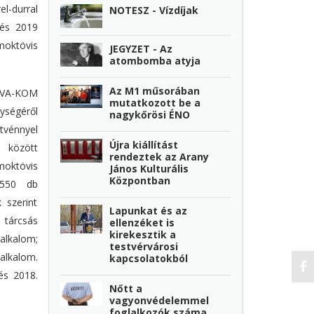
l-durral
NOTESZ - Vízdíjak
 és 2019
moktövis
JEGYZET - Az
atombomba atyja
Az M1 műsorában
ÖVA-KOM
mutatkozott be a
ységéről
nagykőrösi ÉNO
vénnyel
Újra kiállítást
 között
rendeztek az Arany
moktövis
János Kulturális
Központban
 550 db
 szerint
Lapunkat és az
s tárcsás
ellenzéket is
kirekesztik a
alkalom;
testvérvárosi
lkalom.
kapcsolatokból
és 2018.
Nőtt a
vagyonvédelemmel
foglalkozók száma