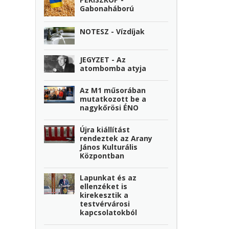
Gabonaháború
NOTESZ - Vízdíjak
JEGYZET - Az
atombomba atyja
Az M1 műsorában
mutatkozott be a
nagykőrösi ÉNO
Újra kiállítást
rendeztek az Arany
János Kulturális
Központban
Lapunkat és az
ellenzéket is
kirekesztik a
testvérvárosi
kapcsolatokból