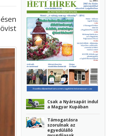
lésen
övist
Csak a Nyársapát indul
a Magyar Kupában
Támogatásra
szorulnak az
egyedülálló
nyugdíjasok