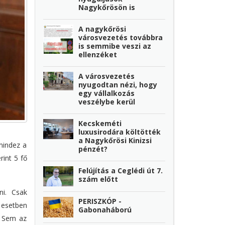
Nagykőrösön is
A nagykőrösi
városvezetés továbbra
is semmibe veszi az
ellenzéket
A városvezetés
nyugodtan nézi, hogy
egy vállalkozás
veszélybe kerül
Kecskeméti
luxusirodára költötték
a Nagykőrösi Kinizsi
 mindez a
pénzét?
int 5 fő
Felújítás a Ceglédi út 7.
szám előtt
ni. Csak
PERISZKÓP -
 esetben
Gabonaháború
. Sem az