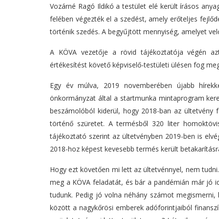
Vozárné Ragó Ildikó a testület elé került írásos an
felében végezték el a szedést, amely erőteljes fejlő
történik szedés. A begyűjtött mennyiség, amelyet velő
A KÖVA vezetője a rövid tájékoztatója végén az
értékesítést követő képviselő-testületi ülésen fog meg
Egy év múlva, 2019 novemberében újabb hírekkel 
önkormányzat által a startmunka mintaprogram keret
beszámolóból kiderül, hogy 2018-ban az ültetvény fe
történő szüretet. A termésből 320 liter homoktövis
tájékoztató szerint az ültetvényben 2019-ben is elv
2018-hoz képest kevesebb termés került betakarításra
Hogy ezt követően mi lett az ültetvénnyel, nem tudn
meg a KÖVA feladatát, és bár a pandémián már jó id
tudunk. Pedig jó volna néhány számot megismerni, h
között a nagykőrösi emberek adóforintjaiból finansz