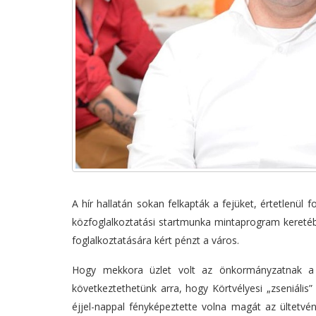
A hír hallatán sokan felkapták a fejüket, értetlenü
közfoglalkoztatási startmunka mintaprogram keretébe
foglalkoztatására kért pénzt a város.
Hogy mekkora üzlet volt az önkormányzatnak a P
következtethetünk arra, hogy Körtvélyesi „zseniális
éjjel-nappal fényképeztette volna magát az ültetv