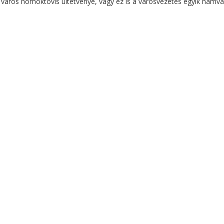
 a város homoktövis ültetvénye, vagy ez is a városvezetés egyik hamv