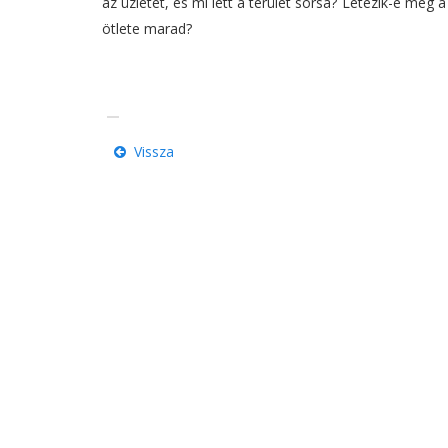
az üzletet, és mi lett a terület sorsa? Létezik-e még
ötlete marad?
Vissza