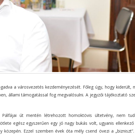
l fogadva a városvezetés kezdeményezését. Főleg úgy, hogy kiderült,
n, állami támogatással fog megvalósulni. A jegyzői tájékoztató szer
álfájai út mentén létrehozott homoktövis ültetvény, nem tud
” ötlete egész egyszerűen egy jó nagy bukás volt, ugyanis ellenkező
ény közepén. Ezzel szemben évek óta mély csend övezi a „bizniszt”