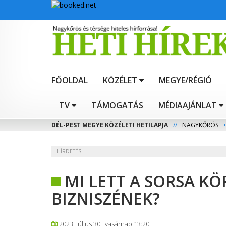
FŐOLDAL
KÖZÉLET
MEGYE/RÉGIÓ
TV
TÁMOGATÁS
MÉDIAAJÁNLAT
DÉL-PEST MEGYE KÖZÉLETI HETILAPJA
//
NAGYKŐRÖS
•
HÍRDETÉS
MI LETT A SORSA K
BIZNISZÉNEK?
2023. július 30., vasárnap 13:20