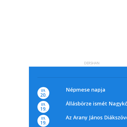
DERSHAN
Népmese napja
09.
20.
Állásbörze ismét Nagyk
09.
19.
Az Arany János Diákszöv
09.
19.