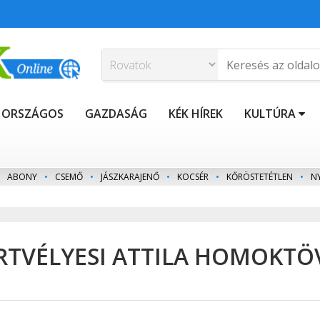
ORSZÁGOS
GAZDASÁG
KÉK HÍREK
KULTÚRA
ABONY
•
CSEMŐ
•
JÁSZKARAJENŐ
•
KOCSÉR
•
KŐRÖSTETÉTLEN
•
N
ÖRTVÉLYESI ATTILA HOMOKTÖ