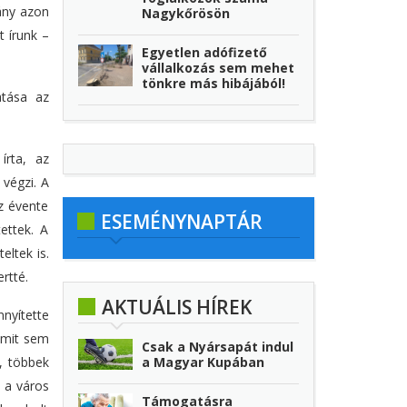
ány azon
Nagykőrösön
t írunk –
Egyetlen adófizető
vállalkozás sem mehet
tönkre más hibájából!
atása az
írta, az
végzi. A
z évente
ESEMÉNYNAPTÁR
ettek. A
eltek is.
rtté.
AKTUÁLIS HÍREK
nnyítette
mmit sem
Csak a Nyársapát indul
a Magyar Kupában
, többek
a a város
Támogatásra