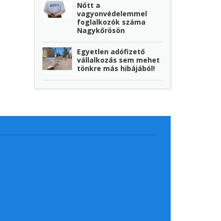
Nőtt a
vagyonvédelemmel
foglalkozók száma
Nagykőrösön
Egyetlen adófizető
vállalkozás sem mehet
tönkre más hibájából!