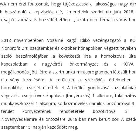
VA nem érzi fontosnak, hogy tájékoztassa a lakosságot nagy dirre
b beszámoló a képviselők elé, ismereteink szerint utoljára 2018
, a sajtó számára is hozzáférhetően –, azóta nem téma a város ho
2018 novemberében Vozárné Ragó Ildikó vezérigazgató a K
Nonprofit Zrt. szeptember és október hónapokban végzett tevéken
szóló beszámolójában a következőt írta a homoktövis ültet
kapcsolatban: a nagykőrösi önkormányzat és a KÖVA
megállapodás jött létre a startmunka mintaprogramban létesült ho
ültetvény kezelésére. A területen a szerződés értelmében
homoktövis cserjét ültettek el. A terület gondozását az alábbiak
végezték: cserjetövek kapálása (tányérozás) 1 alkalom; talajlazítá
munkaeszközzel 1 alkalom; sorközművelés damilos bozótirtóval 3 
terület környezetének rendbetétele bozótirtóval 3 a
Növényvédelemre és öntözésre 2018-ban nem került sor. A szed
szeptember 15. napján kezdődött meg.