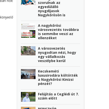
ában holt
szorulnak az
egyedülálló
nyugdíjasok
Nagykőrösön is
könyvelő
A nagykőrösi
városvezetés továbbra
is semmibe veszi az
ellenzéket
A városvezetés
nyugodtan nézi, hogy
egy vállalkozás
veszélybe kerül
Kecskeméti
luxusirodára költötték
a Nagykőrösi Kinizsi
pénzét?
Felújítás a Ceglédi út 7.
szám előtt
PERISZKÓP -