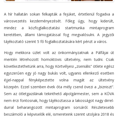
A hír hallatán sokan felkapták a fejüket, értetlenül fogadva a
városvezetés kezdeményezését. Főleg úgy, hogy kiderült,
mindez a közfoglalkoztatási startmunka mintaprogram
keretében, állami támogatással fog megvalósulni. A jegyzői
tájékoztató szerint 5 fő foglalkoztatására kért pénzt a város.
Hogy mekkora üzlet volt az önkormányzatnak a Pálfájai út
mentén létrehozott homoktövis ültetvény, nem tudni. Csak
következtethetünk arra, hogy Körtvélyesi „zseniális” ötlete egész
egyszerűen egy jó nagy bukás volt, ugyanis ellenkező esetben
éjjel-nappal fényképeztette volna magát az ültetvény
közepén. Ezzel szemben évek óta mély csend övezi a „bizniszt”.
Sem az ötletgazdának tekinthető alpolgármester, sem a KÖVA
nem érzi fontosnak, hogy tájékoztassa a lakosságot nagy dirrel-
durral beharangozott mintaprogram sorsáról. Részletesebb
beszámoló a képviselők elé, ismereteink szerint utoljára 2018 és