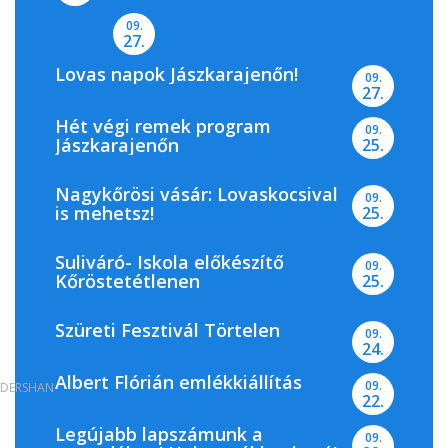
09.
27.
Lovas napok Jászkarajenőn!
09.
27.
Hét végi remek program
09.
Jászkarajenőn
25.
Nagykőrösi vásár: Lovaskocsival
09.
is mehetsz!
25.
Suliváró- Iskola előkészítő
09.
Kőröstetétlenen
25.
Szüreti Fesztivál Törtelen
09.
24.
Albert Flórián emlékkiállítás
09.
DERSHAN
22.
Legújabb lapszámunk a
09.