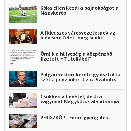
Kóka ellen kezdi a bajnokságot a
Nagykőrös
A fidedszes városvezetésnek az
idén sem felelt meg senki…
Ömlik a hülyeség a közpénzből
fizetett HT „tollából”
Polgármesteri keret: így osztotta
szét a pénzünket Czira Szabolcs
Csökken a bevétel, de őrzi
vagyonát Nagykőrös alapítványa
PERISZKÓP - Forintgyengülés