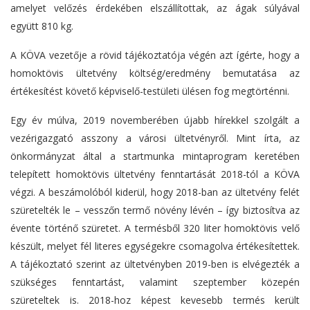
amelyet velőzés érdekében elszállítottak, az ágak súlyával
együtt 810 kg.
A KÖVA vezetője a rövid tájékoztatója végén azt ígérte, hogy a
homoktövis ültetvény költség/eredmény bemutatása az
értékesítést követő képviselő-testületi ülésen fog megtörténni.
Egy év múlva, 2019 novemberében újabb hírekkel szolgált a
vezérigazgató asszony a városi ültetvényről. Mint írta, az
önkormányzat által a startmunka mintaprogram keretében
telepített homoktövis ültetvény fenntartását 2018-tól a KÖVA
végzi. A beszámolóból kiderül, hogy 2018-ban az ültetvény felét
szüretelték le – vesszőn termő növény lévén – így biztosítva az
évente történő szüretet. A termésből 320 liter homoktövis velő
készült, melyet fél literes egységekre csomagolva értékesítettek.
A tájékoztató szerint az ültetvényben 2019-ben is elvégezték a
szükséges fenntartást, valamint szeptember közepén
szüreteltek is. 2018-hoz képest kevesebb termés került