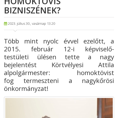
HOMOKTÖVIS
BIZNISZÉNEK?
2023. július 30., vasárnap 13:20
Több mint nyolc évvel ezelőtt, a
2015. február 12-i képviselő-
testületi ülésen tette a nagy
bejelentést Körtvélyesi Attila
alpolgármester: homoktövist
fog termeszteni a nagykőrösi
önkormányzat!