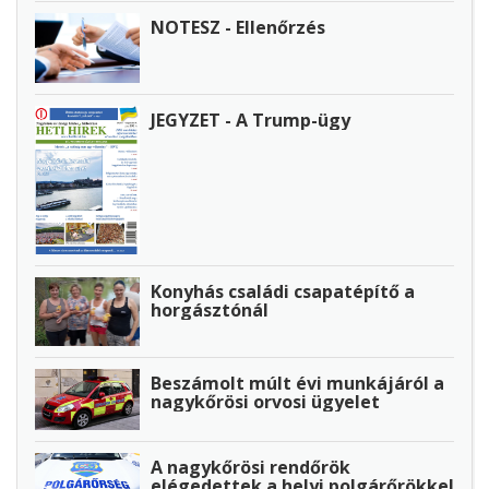
NOTESZ - Ellenőrzés
JEGYZET - A Trump-ügy
Konyhás családi csapatépítő a
horgásztónál
Beszámolt múlt évi munkájáról a
nagykőrösi orvosi ügyelet
A nagykőrösi rendőrök
elégedettek a helyi polgárőrökkel