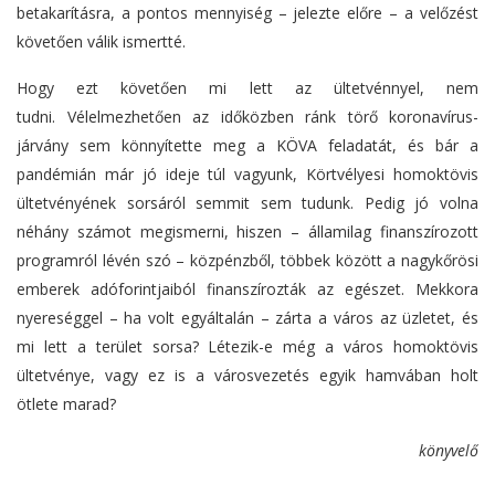
betakarításra, a pontos mennyiség – jelezte előre – a velőzést
követően válik ismertté.
Hogy ezt követően mi lett az ültetvénnyel, nem
tudni. Vélelmezhetően az időközben ránk törő koronavírus-
járvány sem könnyítette meg a KÖVA feladatát, és bár a
pandémián már jó ideje túl vagyunk, Körtvélyesi homoktövis
ültetvényének sorsáról semmit sem tudunk. Pedig jó volna
néhány számot megismerni, hiszen – államilag finanszírozott
programról lévén szó – közpénzből, többek között a nagykőrösi
emberek adóforintjaiból finanszírozták az egészet. Mekkora
nyereséggel – ha volt egyáltalán – zárta a város az üzletet, és
mi lett a terület sorsa? Létezik-e még a város homoktövis
ültetvénye, vagy ez is a városvezetés egyik hamvában holt
ötlete marad?
könyvelő