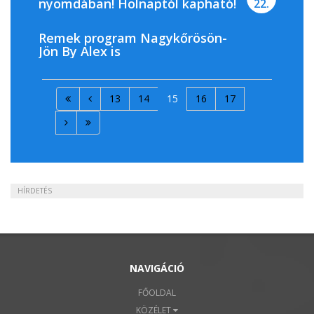
nyomdában! Holnaptól kapható!
22.
Remek program Nagykőrösön-
Jön By Alex is
13
14
15
16
17
HÍRDETÉS
NAVIGÁCIÓ
FŐOLDAL
KÖZÉLET