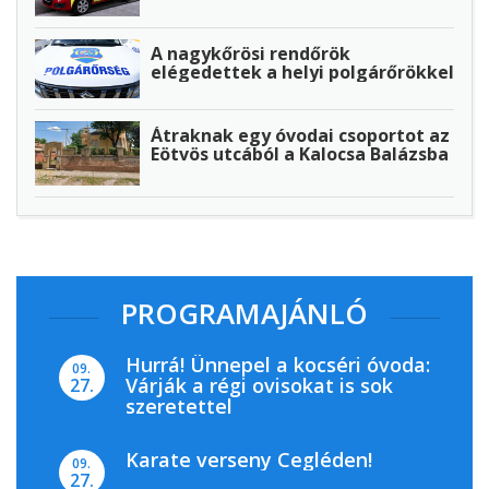
A nagykőrösi rendőrök
elégedettek a helyi polgárőrökkel
Átraknak egy óvodai csoportot az
Eötvös utcából a Kalocsa Balázsba
PROGRAMAJÁNLÓ
Hurrá! Ünnepel a kocséri óvoda:
09.
Várják a régi ovisokat is sok
27.
szeretettel
Karate verseny Cegléden!
09.
27.