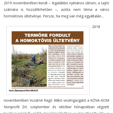
2019 novemberében került – legalábbis nyilvános ülésen, a sajtó
számára is hozzáférhetően –, azóta nem téma a város
homoktövis ültetvénye. Persze, ha meg van még egyáltalán…
2018
novemberében Vozárné Ragó Ildikó vezérigazgató a KÖVA-KOM
Nonprofit Zrt. szeptember és október hónapokban végzett