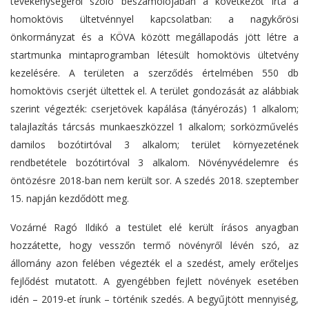
tevékenységéről szóló beszámolójában a következőt írta a
homoktövis ültetvénnyel kapcsolatban: a nagykőrösi
önkormányzat és a KÖVA között megállapodás jött létre a
startmunka mintaprogramban létesült homoktövis ültetvény
kezelésére. A területen a szerződés értelmében 550 db
homoktövis cserjét ültettek el. A terület gondozását az alábbiak
szerint végezték: cserjetövek kapálása (tányérozás) 1 alkalom;
talajlazítás tárcsás munkaeszközzel 1 alkalom; sorközművelés
damilos bozótirtóval 3 alkalom; terület környezetének
rendbetétele bozótirtóval 3 alkalom. Növényvédelemre és
öntözésre 2018-ban nem került sor. A szedés 2018. szeptember
15. napján kezdődött meg.
Vozárné Ragó Ildikó a testület elé került írásos anyagban
hozzátette, hogy vesszőn termő növényről lévén szó, az
állomány azon felében végezték el a szedést, amely erőteljes
fejlődést mutatott. A gyengébben fejlett növények esetében
idén – 2019-et írunk – történik szedés. A begyűjtött mennyiség,