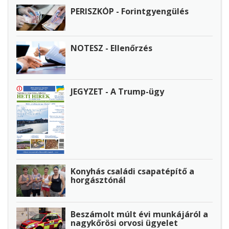
PERISZKÓP - Forintgyengülés
NOTESZ - Ellenőrzés
JEGYZET - A Trump-ügy
Konyhás családi csapatépítő a
horgásztónál
Beszámolt múlt évi munkájáról a
nagykőrösi orvosi ügyelet