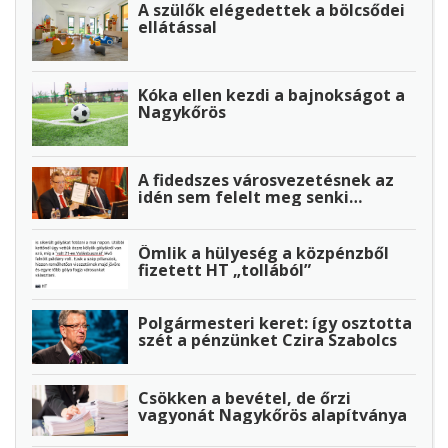
A szülők elégedettek a bölcsődei
ellátással
Kóka ellen kezdi a bajnokságot a
Nagykőrös
A fidedszes városvezetésnek az
idén sem felelt meg senki…
Ömlik a hülyeség a közpénzből
fizetett HT „tollából”
Polgármesteri keret: így osztotta
szét a pénzünket Czira Szabolcs
Csökken a bevétel, de őrzi
vagyonát Nagykőrös alapítványa