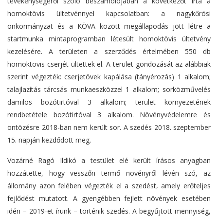
tevékenységéről szóló beszámolójában a következőt írta a
homoktövis ültetvénnyel kapcsolatban: a nagykőrösi
önkormányzat és a KÖVA között megállapodás jött létre a
startmunka mintaprogramban létesült homoktövis ültetvény
kezelésére. A területen a szerződés értelmében 550 db
homoktövis cserjét ültettek el. A terület gondozását az alábbiak
szerint végezték: cserjetövek kapálása (tányérozás) 1 alkalom;
talajlazítás tárcsás munkaeszközzel 1 alkalom; sorközművelés
damilos bozótirtóval 3 alkalom; terület környezetének
rendbetétele bozótirtóval 3 alkalom. Növényvédelemre és
öntözésre 2018-ban nem került sor. A szedés 2018. szeptember
15. napján kezdődött meg.
Vozárné Ragó Ildikó a testület elé került írásos anyagban
hozzátette, hogy vesszőn termő növényről lévén szó, az
állomány azon felében végezték el a szedést, amely erőteljes
fejlődést mutatott. A gyengébben fejlett növények esetében
idén – 2019-et írunk – történik szedés. A begyűjtött mennyiség,