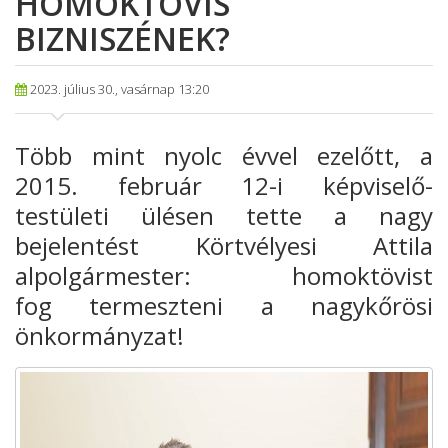
HOMOKTÖVIS
BIZNISZÉNEK?
2023. július 30., vasárnap 13:20
Több mint nyolc évvel ezelőtt, a
2015. február 12-i képviselő-
testületi ülésen tette a nagy
bejelentést Körtvélyesi Attila
alpolgármester: homoktövist
fog termeszteni a nagykőrösi
önkormányzat!