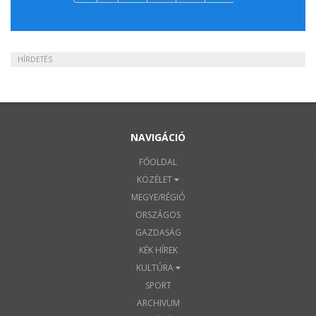
HÍRDETÉS
NAVIGÁCIÓ
FŐOLDAL
KÖZÉLET
MEGYE/RÉGIÓ
ORSZÁGOS
GAZDASÁG
KÉK HÍREK
KULTÚRA
SPORT
ARCHIVUM