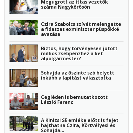
Megugrott az ittas vezetők
száma Nagykőrösön
Czira Szabolcs szívét melengette
a fideszes exminiszter püspökké
avatása
Biztos, hogy törvényesen jutott
milliós zsebpénzhez a két
alpolgármester?
Sohajda az őszinte szó helyett
inkább a lapítást választotta
Cegléden is bemutatkozott
László Ferenc
A Kinizsi SE emléke előtt is fejet
hajthatna Czira, Körtvélyesi és
Sohajda…