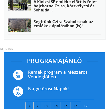
A Kinizsi SE emléke előtt is fejet
hajthatna Czira, Körtvélyesi és
Sohajda…
Segítünk Czira Szabolcsnak az
emlékek ápolásában (is)!
DERSHAN
PROGRAMAJÁNLÓ
Remek program a Mészáros
09.
Vendéglőben
06.
Nagykőrösi Napok!
09.
05.
13
14
15
16
17