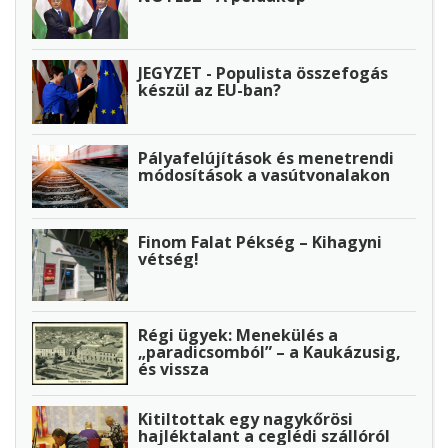
JEGYZET - Populista összefogás
készül az EU-ban?
Pályafelújítások és menetrendi
módosítások a vasútvonalakon
Finom Falat Pékség – Kihagyni
vétség!
Régi ügyek: Menekülés a
„paradicsomból” – a Kaukázusig,
és vissza
Kitiltottak egy nagykőrösi
hajléktalant a ceglédi szállóról