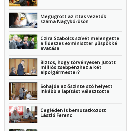
Megugrott az ittas vezetők
száma Nagykőrösön
Czira Szabolcs szívét melengette
a fideszes exminiszter püspökké
avatása
Biztos, hogy törvényesen jutott
milliós zsebpénzhez a két
alpolgármester?
Sohajda az őszinte szó helyett
inkább a lapítást választotta
Cegléden is bemutatkozott
László Ferenc