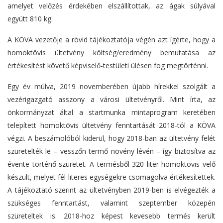
amelyet velőzés érdekében elszállítottak, az ágak súlyával
együtt 810 kg.
A KÖVA vezetője a rövid tájékoztatója végén azt ígérte, hogy a
homoktövis ültetvény költség/eredmény bemutatása az
értékesítést követő képviselő-testületi ülésen fog megtörténni.
Egy év múlva, 2019 novemberében újabb hírekkel szolgált a
vezérigazgató asszony a városi ültetvényről. Mint írta, az
önkormányzat által a startmunka mintaprogram keretében
telepített homoktövis ültetvény fenntartását 2018-tól a KÖVA
végzi. A beszámolóból kiderül, hogy 2018-ban az ültetvény felét
szüretelték le – vesszőn termő növény lévén – így biztosítva az
évente történő szüretet. A termésből 320 liter homoktövis velő
készült, melyet fél literes egységekre csomagolva értékesítettek.
A tájékoztató szerint az ültetvényben 2019-ben is elvégezték a
szükséges fenntartást, valamint szeptember közepén
szüreteltek is. 2018-hoz képest kevesebb termés került