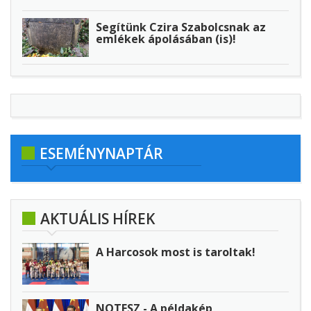
Segítünk Czira Szabolcsnak az
emlékek ápolásában (is)!
ESEMÉNYNAPTÁR
AKTUÁLIS HÍREK
A Harcosok most is taroltak!
NOTESZ - A példakép