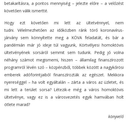
betakarításra, a pontos mennyiség – jelezte előre – a velőzést
követően válik ismertté.
Hogy ezt követően mi lett az ültetvénnyel, nem
tudni. Vélelmezhetően az időközben ránk törő koronavírus-
járvány sem könnyítette meg a KÖVA feladatát, és bár a
pandémián már jó ideje túl vagyunk, Körtvélyesi homoktövis
ültetvényének sorsáról semmit sem tudunk. Pedig jó volna
néhány számot megismerni, hiszen – államilag finanszírozott
programról lévén szó – közpénzből, többek között a nagykőrösi
emberek adóforintjaiból finanszírozták az egészet. Mekkora
nyereséggel – ha volt egyáltalán – zárta a város az üzletet, és
mi lett a terület sorsa? Létezik-e még a város homoktövis
ültetvénye, vagy ez is a városvezetés egyik hamvában holt
ötlete marad?
könyvelő