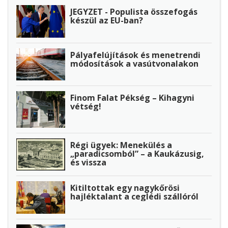
JEGYZET - Populista összefogás
készül az EU-ban?
Pályafelújítások és menetrendi
módosítások a vasútvonalakon
Finom Falat Pékség – Kihagyni
vétség!
Régi ügyek: Menekülés a
„paradicsomból” – a Kaukázusig,
és vissza
Kitiltottak egy nagykőrösi
hajléktalant a ceglédi szállóról