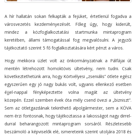
A hír hallatán sokan felkapták a fejüket, értetlenül fogadva a
városvezetés kezdeményezését. Főleg úgy, hogy kiderült,
mindez a közfoglalkoztatási startmunka mintaprogram
keretében, állami támogatással fog megvalósulni. A jegyzői
tájékoztató szerint 5 fő foglalkoztatására kért pénzt a város.
Hogy mekkora üzlet volt az önkormányzatnak a Pálfájai út
mentén létrehozott homoktövis ültetvény, nem tudni. Csak
következtethetünk arra, hogy Körtvélyesi „zseniális” ötlete egész
egyszerűen egy jó nagy bukás volt, ugyanis ellenkező esetben
éjjel-nappal fényképeztette volna magát az ültetvény
közepén. Ezzel szemben évek óta mély csend övezi a „bizniszt”.
Sem az ötletgazdának tekinthető alpolgármester, sem a KÖVA
nem érzi fontosnak, hogy tájékoztassa a lakosságot nagy dirrel-
durral beharangozott mintaprogram sorsáról. Részletesebb
beszámoló a képviselők elé, ismereteink szerint utoljára 2018 és