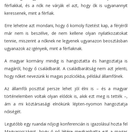
férfiakkal, és a nők ne várják el azt, hogy ők is ugyanannyit
keressenek, mint a férfiak.
Erre lehetne azt mondani, hogy ő komoly fizetést kap, a férjéről
már nem is beszélve, de nem kellene olyan nyilatkozatokat
tennie, miszerint a nőknek ne legyenek ugyanazon beosztásban
ugyanazok az igényeik, mint a férfiaknak.
A magyar kormány mindig is hangoztatta és hangoztatja is
magáról, hogy ő családbarát. A családbarátság nem azt jelenti,
hogy nőket nevezünk ki magas pozíciókba, például államfőnek.
Az államfői poszttal persze lehet jól élni is – és a magyar
történelemben voltak olyan elődök is, akik ezt meg is tették –,
ám a mi köztársasági elnökünk lépten-nyomon hangoztatja
nőiségét.
Legutóbb egy ruandai nőjogi konferencián is igazolásul hozta fel
Magyarországot, hogy ő nő létére megkaphatta ezt a magas