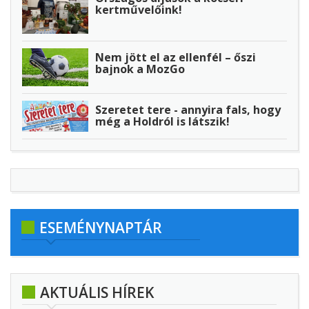
kertművelőink!
Nem jött el az ellenfél – őszi
bajnok a MozGo
Szeretet tere - annyira fals, hogy
még a Holdról is látszik!
ESEMÉNYNAPTÁR
AKTUÁLIS HÍREK