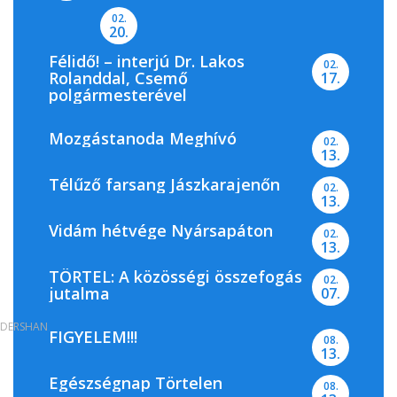
02.
20.
Félidő! – interjú Dr. Lakos
02.
Rolanddal, Csemő
17.
polgármesterével
Mozgástanoda Meghívó
02.
13.
Télűző farsang Jászkarajenőn
02.
13.
Vidám hétvége Nyársapáton
02.
13.
TÖRTEL: A közösségi összefogás
02.
jutalma
07.
DERSHAN
FIGYELEM!!!
08.
13.
Egészségnap Törtelen
08.