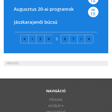
13.
Augusztus 20-ai programok
08.
13.
Jászkarajenői búcsú
3
4
5
6
7
HÍRDETÉS
NAVIGÁCIÓ
FŐOLDAL
KÖZÉLET