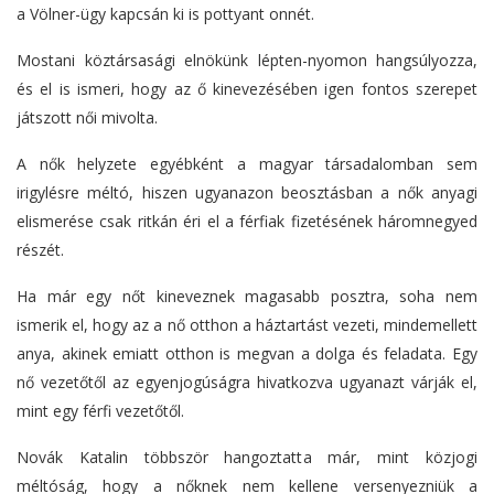
a Völner-ügy kapcsán ki is pottyant onnét.
Mostani köztársasági elnökünk lépten-nyomon hangsúlyozza,
és el is ismeri, hogy az ő kinevezésében igen fontos szerepet
játszott női mivolta.
A nők helyzete egyébként a magyar társadalomban sem
irigylésre méltó, hiszen ugyanazon beosztásban a nők anyagi
elismerése csak ritkán éri el a férfiak fizetésének háromnegyed
részét.
Ha már egy nőt kineveznek magasabb posztra, soha nem
ismerik el, hogy az a nő otthon a háztartást vezeti, mindemellett
anya, akinek emiatt otthon is megvan a dolga és feladata. Egy
nő vezetőtől az egyenjogúságra hivatkozva ugyanazt várják el,
mint egy férfi vezetőtől.
Novák Katalin többször hangoztatta már, mint közjogi
méltóság, hogy a nőknek nem kellene versenyezniük a