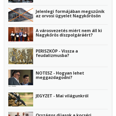
Jelenlegi formájában megszűnik
az orvosi ügyelet Nagykőrösön
A városvezetés miért nem áll ki
Nagykőrös díszpolgáráért?
PERISZKÓP - Vissza a
feudalizmusba?
NOTESZ - Hogyan lehet
meggazdagodni?
JEGYZET - Mai világunkról
Országos díjasok a kocséri