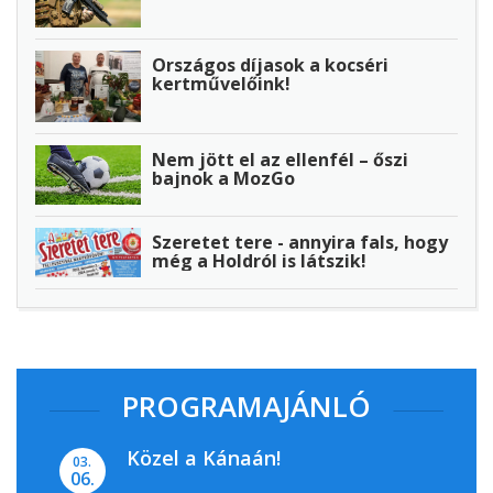
Országos díjasok a kocséri
kertművelőink!
Nem jött el az ellenfél – őszi
bajnok a MozGo
Szeretet tere - annyira fals, hogy
még a Holdról is látszik!
PROGRAMAJÁNLÓ
Közel a Kánaán!
03.
06.