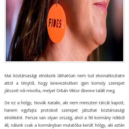
Mai köztársasági elnökünk láthatóan nem tud elvonatkoztatni
attól a ténytől, hogy kinevezésében igen komoly szerepet
játszott női mivolta, melyet Orbán Viktor őbenne talált meg.
De ez a hölgy, Novák Katalin, aki nem miniszteri tárcát kapott,
hanem egyfajta protokoll szerepet játszhat köztársasági
elnökként. Persze van olyan ország, ahol a fél kormány nőkből
áll, nálunk csak a kormányban mutatóba került hölgy, aki aztán