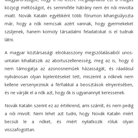
közjogi méltóságot, és semmiféle hátrány nem éri női mivolta
miatt. Novák Katalin egyébként több fórumon kihangsúlyozta
már, hogy a nők nemcsak azért vannak, hogy gyermekeket
szüljenek, hanem komoly társadalmi feladatokat is el tudnak
látni.
A magyar köztársasági elnökasszony megszólalásaiból unos-
untalan kihallatszik az abortuszellenesség, meg az is, hogy ő
nem támogatja az azonosneműek házasságát, és ráadásul
nyilvánosan olyan kijelentéseket tett, miszerint a nőknek nem
kellene versenyezniük a férfiakkal a beosztások elnyerésében,
és ne várják el a nők azt, hogy ők is ugyanannyit keressenek.
Novák Katalin szerint ez az értékrend, ami számít, és nem pedig
a női mivolt. Nem lehet azt tudni, hogy Novák Katalin miért
becsüli le a nőket, és miért nyilatkozik róluk olyan
visszafogottan.