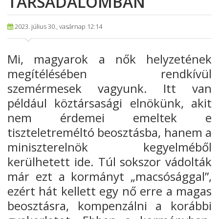
TÁRSADALOMBAN
2023. július 30., vasárnap 12:14
Mi, magyarok a nők helyzetének
megítélésében rendkívül
szemérmesek vagyunk. Itt van
például köztársasági elnökünk, akit
nem érdemei emeltek e
tiszteletreméltó beosztásba, hanem a
miniszterelnök kegyelméből
kerülhetett ide. Túl sokszor vádolták
már ezt a kormányt „macsósággal”,
ezért hát kellett egy nő erre a magas
beosztásra, kompenzálni a korábbi