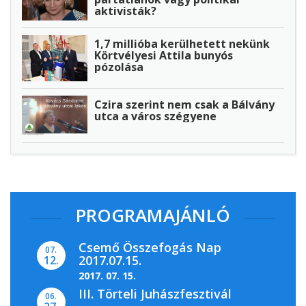
aktivisták?
1,7 millióba kerülhetett nekünk
Körtvélyesi Attila bunyós
pózolása
Czira szerint nem csak a Bálvány
utca a város szégyene
PROGRAMAJÁNLÓ
Csemő Összefogás Nap
07.
2017.07.15.
12.
2017. 07. 15.
III. Törteli Juhászfesztivál
06.