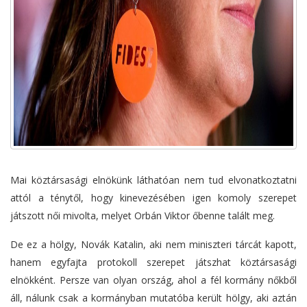
Mai köztársasági elnökünk láthatóan nem tud elvonatkoztatni
attól a ténytől, hogy kinevezésében igen komoly szerepet
játszott női mivolta, melyet Orbán Viktor őbenne talált meg.
De ez a hölgy, Novák Katalin, aki nem miniszteri tárcát kapott,
hanem egyfajta protokoll szerepet játszhat köztársasági
elnökként. Persze van olyan ország, ahol a fél kormány nőkből
áll, nálunk csak a kormányban mutatóba került hölgy, aki aztán