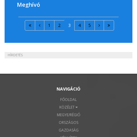
Meghívó
1
2
3
4
5
HÍRDETÉS
NAVIGÁCIÓ
FŐOLDAL
KÖZÉLET
MEGYE/RÉGIÓ
ORSZÁGOS
GAZDASÁG