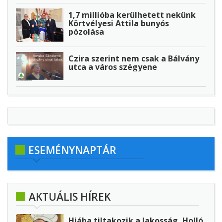
1,7 millióba kerülhetett nekünk
Körtvélyesi Attila bunyós
pózolása
Czira szerint nem csak a Bálvány
utca a város szégyene
ESEMÉNYNAPTÁR
AKTUÁLIS HÍREK
Hiába tiltakozik a lakosság, Holló