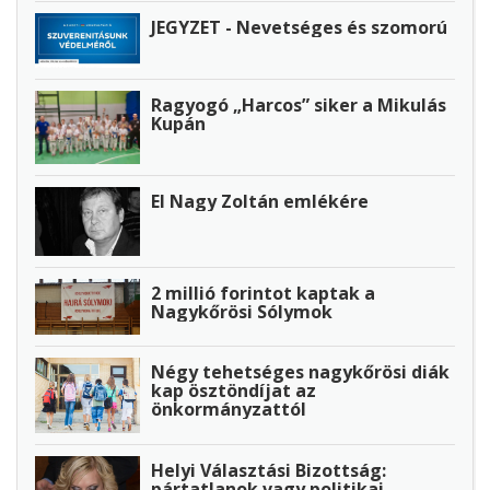
JEGYZET - Nevetséges és szomorú
Ragyogó „Harcos” siker a Mikulás
Kupán
El Nagy Zoltán emlékére
2 millió forintot kaptak a
Nagykőrösi Sólymok
Négy tehetséges nagykőrösi diák
kap ösztöndíjat az
önkormányzattól
Helyi Választási Bizottság:
pártatlanok vagy politikai