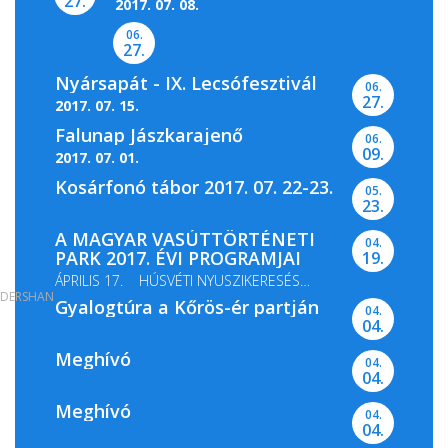
27.
2017. 07. 08.
06.
27.
Nyársapát - IX. Lecsófesztivál
06.
27.
2017. 07. 15.
Falunap Jászkarajenő
06.
09.
2017. 07. 01.
Kosárfonó tábor 2017. 07. 22-23.
05.
23.
A MAGYAR VASÚTTÖRTÉNETI
04.
PARK 2017. ÉVI PROGRAMJAI
19.
ÁPRILIS 17. HÚSVÉTI NYUSZIKERESÉS
DERSHAN
Gyalogtúra a Kőrös-ér partján
MÁJUS 13-14. GŐZMOZDONY...
04.
04.
Meghívó
04.
04.
Meghívó
04.
04.