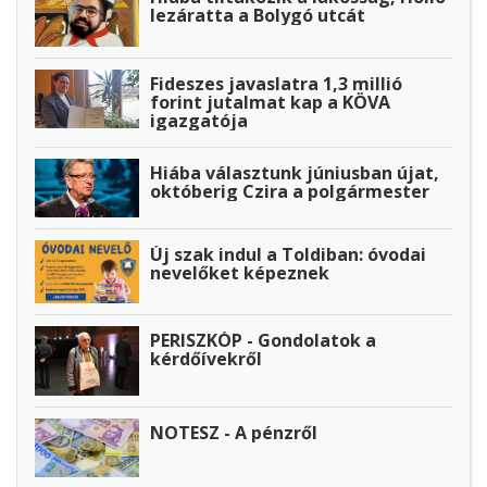
lezáratta a Bolygó utcát
Fideszes javaslatra 1,3 millió
forint jutalmat kap a KÖVA
igazgatója
Hiába választunk júniusban újat,
októberig Czira a polgármester
Új szak indul a Toldiban: óvodai
nevelőket képeznek
PERISZKÓP - Gondolatok a
kérdőívekről
NOTESZ - A pénzről