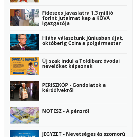
Fideszes javaslatra 1,3 millió
forint jutalmat kap a KÖVA
igazgatója
Hiába választunk júniusban újat,
októberig Czira a polgármester
Új szak indul a Toldiban: óvodai
nevelőket képeznek
PERISZKÓP - Gondolatok a
kérdőívekről
NOTESZ - A pénzről
JEGYZET - Nevetséges és szomorú