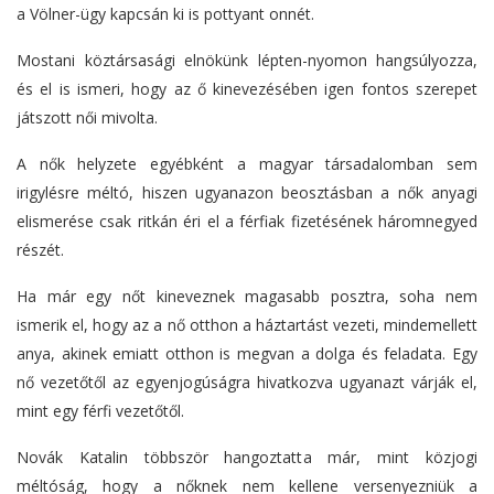
a Völner-ügy kapcsán ki is pottyant onnét.
Mostani köztársasági elnökünk lépten-nyomon hangsúlyozza,
és el is ismeri, hogy az ő kinevezésében igen fontos szerepet
játszott női mivolta.
A nők helyzete egyébként a magyar társadalomban sem
irigylésre méltó, hiszen ugyanazon beosztásban a nők anyagi
elismerése csak ritkán éri el a férfiak fizetésének háromnegyed
részét.
Ha már egy nőt kineveznek magasabb posztra, soha nem
ismerik el, hogy az a nő otthon a háztartást vezeti, mindemellett
anya, akinek emiatt otthon is megvan a dolga és feladata. Egy
nő vezetőtől az egyenjogúságra hivatkozva ugyanazt várják el,
mint egy férfi vezetőtől.
Novák Katalin többször hangoztatta már, mint közjogi
méltóság, hogy a nőknek nem kellene versenyezniük a