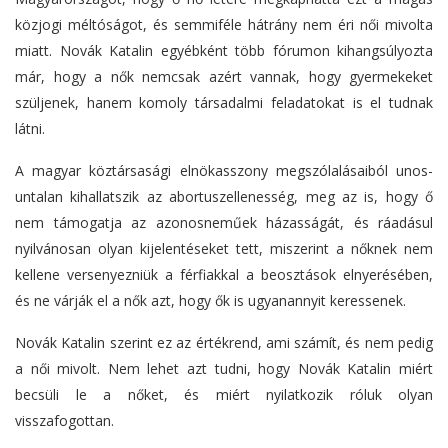
közjogi méltóságot, és semmiféle hátrány nem éri női mivolta
miatt. Novák Katalin egyébként több fórumon kihangsúlyozta
már, hogy a nők nemcsak azért vannak, hogy gyermekeket
szüljenek, hanem komoly társadalmi feladatokat is el tudnak
látni.
A magyar köztársasági elnökasszony megszólalásaiból unos-
untalan kihallatszik az abortuszellenesség, meg az is, hogy ő
nem támogatja az azonosneműek házasságát, és ráadásul
nyilvánosan olyan kijelentéseket tett, miszerint a nőknek nem
kellene versenyezniük a férfiakkal a beosztások elnyerésében,
és ne várják el a nők azt, hogy ők is ugyanannyit keressenek.
Novák Katalin szerint ez az értékrend, ami számít, és nem pedig
a női mivolt. Nem lehet azt tudni, hogy Novák Katalin miért
becsüli le a nőket, és miért nyilatkozik róluk olyan
visszafogottan.