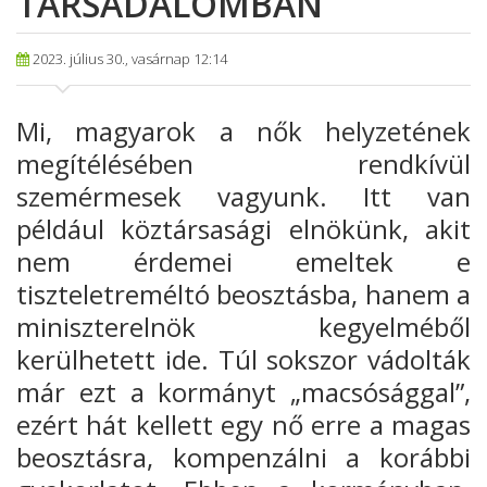
TÁRSADALOMBAN
2023. július 30., vasárnap 12:14
Mi, magyarok a nők helyzetének
megítélésében rendkívül
szemérmesek vagyunk. Itt van
például köztársasági elnökünk, akit
nem érdemei emeltek e
tiszteletreméltó beosztásba, hanem a
miniszterelnök kegyelméből
kerülhetett ide. Túl sokszor vádolták
már ezt a kormányt „macsósággal”,
ezért hát kellett egy nő erre a magas
beosztásra, kompenzálni a korábbi