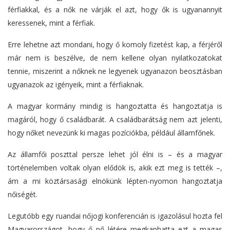
férfiakkal, és a nők ne várják el azt, hogy ők is ugyanannyit
keressenek, mint a férfiak.
Erre lehetne azt mondani, hogy ő komoly fizetést kap, a férjéről
már nem is beszélve, de nem kellene olyan nyilatkozatokat
tennie, miszerint a nőknek ne legyenek ugyanazon beosztásban
ugyanazok az igényeik, mint a férfiaknak.
A magyar kormány mindig is hangoztatta és hangoztatja is
magáról, hogy ő családbarát. A családbarátság nem azt jelenti,
hogy nőket nevezünk ki magas pozíciókba, például államfőnek.
Az államfői poszttal persze lehet jól élni is – és a magyar
történelemben voltak olyan elődök is, akik ezt meg is tették –,
ám a mi köztársasági elnökünk lépten-nyomon hangoztatja
nőiségét.
Legutóbb egy ruandai nőjogi konferencián is igazolásul hozta fel
Magyarországot, hogy ő nő létére megkaphatta ezt a magas