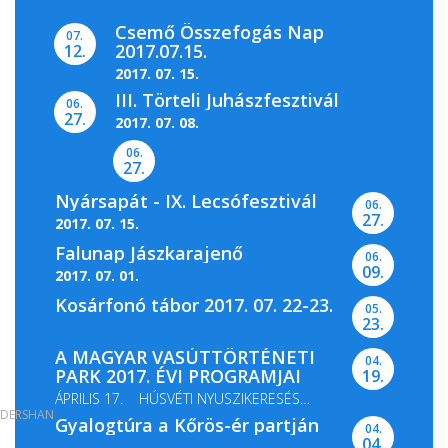
Csemő Összefogás Nap
07.
2017.07.15.
12.
2017. 07. 15.
III. Törteli Juhászfesztivál
06.
27.
2017. 07. 08.
06.
27.
Nyársapát - IX. Lecsófesztivál
06.
27.
2017. 07. 15.
Falunap Jászkarajenő
06.
09.
2017. 07. 01.
Kosárfonó tábor 2017. 07. 22-23.
05.
23.
A MAGYAR VASÚTTÖRTÉNETI
04.
PARK 2017. ÉVI PROGRAMJAI
19.
ÁPRILIS 17. HÚSVÉTI NYUSZIKERESÉS
DERSHAN
Gyalogtúra a Kőrös-ér partján
MÁJUS 13-14. GŐZMOZDONY...
04.
04.