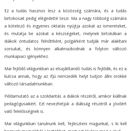
Ez a tudás hasznos lesz a közösség számára, és a tudás
birtokosait pedig elégedetté teszi. Ma a nagy többség számára
a kötelező és ingyenes oktatás nyújtja azokat az ismereteket,
és mutatja be azokat a készségeket, melynek birtokában a
diákok öntudatos felnőttként, polgárként tudják már alakítani
sorsukat, és könnyen alkalmazkodnak a folyton változó
munkapiaci igényekhez.
Mai fejlődő világunkban az elsajátítandó tudás is fejlődik, és ez a
kulcsa annak, hogy az ifjú nemzedék helyt tudjon állni örökké
változó társadalmunkban.
Példamutató az a szolidaritás a diákok részéről, amikor kiállnak
pedagógusaikért. Ezt nevezhetjük a diákság részéről a jövőért
való felelősségnek is.
Mai világunkban tanulnunk kell, fejleszteni magunkat, s ki kell