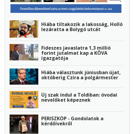
Hiába tiltakozik a lakosság, Holló
lezáratta a Bolygó utcát
Fideszes javaslatra 1,3 millió
forint jutalmat kap a KÖVA
igazgatója
Hiába választunk júniusban újat,
októberig Czira a polgármester
Új szak indul a Toldiban: óvodai
nevelőket képeznek
PERISZKÓP - Gondolatok a
kérdőívekről