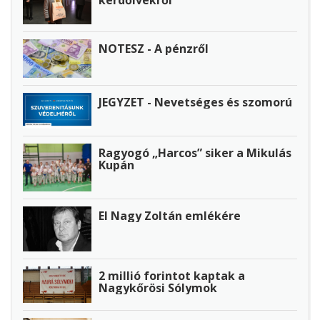
NOTESZ - A pénzről
JEGYZET - Nevetséges és szomorú
Ragyogó „Harcos” siker a Mikulás
Kupán
El Nagy Zoltán emlékére
2 millió forintot kaptak a
Nagykőrösi Sólymok