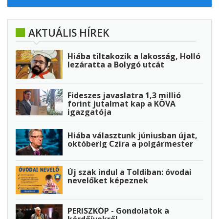
AKTUÁLIS HÍREK
Hiába tiltakozik a lakosság, Holló
lezáratta a Bolygó utcát
Fideszes javaslatra 1,3 millió
forint jutalmat kap a KÖVA
igazgatója
Hiába választunk júniusban újat,
októberig Czira a polgármester
Új szak indul a Toldiban: óvodai
nevelőket képeznek
PERISZKÓP - Gondolatok a
kérdőívekről