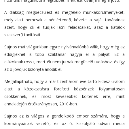
hoznunk magunkból a legtöbbet, mert ezt kívánja meg a jövő.
A diákság megbecsülést és megfelelő munkakörülményeket,
mely alatt nemcsak a bér értendő, követel a saját tanárainak
azért, hogy ők el tudják látni feladataikat, azaz a fiatalok
szakszerű tanítását.
Sajnos mai világunkban egyre nyilvánvalóbbá válik, hogy még az
eddigieknél is több szaktanár hagyja el a pályát. Ez a
diákoknak rossz, mert ők nem jutnak megfelelő tudáshoz, és így
az ő jövőjük bizonytalanodik el.
Megállapítható, hogy a már tizenhárom éve tartó Fidesz-uralom
alatt a közoktatásra fordított közpénzek folyamatosan
csökkennek, és most kevesebbet költenek erre, mint
annakidején értékarányosan, 2010-ben.
Sajnos az is világos a gondolkodó ember számára, hogy a
kormánypártok vezetői, és az őt kiszolgáló udvari média