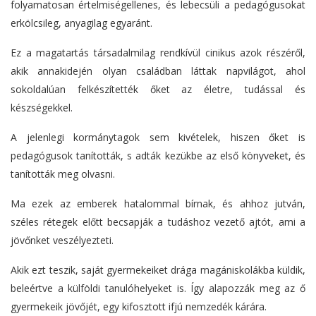
folyamatosan értelmiségellenes, és lebecsüli a pedagógusokat
erkölcsileg, anyagilag egyaránt.
Ez a magatartás társadalmilag rendkívül cinikus azok részéről,
akik annakidején olyan családban láttak napvilágot, ahol
sokoldalúan felkészítették őket az életre, tudással és
készségekkel.
A jelenlegi kormánytagok sem kivételek, hiszen őket is
pedagógusok tanították, s adták kezükbe az első könyveket, és
tanították meg olvasni.
Ma ezek az emberek hatalommal bírnak, és ahhoz jutván,
széles rétegek előtt becsapják a tudáshoz vezető ajtót, ami a
jövőnket veszélyezteti.
Akik ezt teszik, saját gyermekeiket drága magániskolákba küldik,
beleértve a külföldi tanulóhelyeket is. Így alapozzák meg az ő
gyermekeik jövőjét, egy kifosztott ifjú nemzedék kárára.