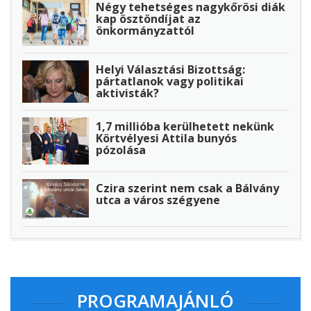
Négy tehetséges nagykőrösi diák
kap ösztöndíjat az
önkormányzattól
Helyi Választási Bizottság:
pártatlanok vagy politikai
aktivisták?
1,7 millióba kerülhetett nekünk
Körtvélyesi Attila bunyós
pózolása
Czira szerint nem csak a Bálvány
utca a város szégyene
PROGRAMAJÁNLÓ