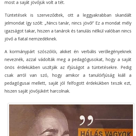
most a saját jövőjük volt a tét.
Tüntetések is szerveződtek, ott a leggyakrabban skandált
jelmondat így szólt: „Nincs tanár, nincs jövő!” Ez a mondat mély
igazságot takar, hiszen a tanárok és tanulás nélkül valóban nincs
jövő a fiatal nemzedéknek.
A kormánypárt szószólói, akiket én verbális verőlegényeknek
neveznék, azzal vádolták meg a pedagógusokat, hogy a saját
önös érdekükben uszítják az ifjúságot a tüntetésekre. Pedig
csak arról van szó, hogy amikor a tanulóifjúság kiáll a
pedagógusai mellett, saját jól felfogott érdekükben teszik ezt,
hiszen saját jövőjükért harcolnak.