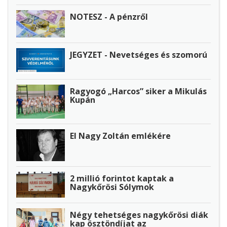
NOTESZ - A pénzről
JEGYZET - Nevetséges és szomorú
Ragyogó „Harcos” siker a Mikulás
Kupán
El Nagy Zoltán emlékére
2 millió forintot kaptak a
Nagykőrösi Sólymok
Négy tehetséges nagykőrösi diák
kap ösztöndíjat az