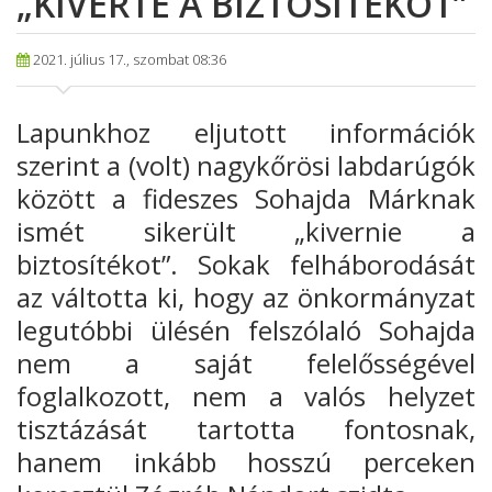
„KIVERTE A BIZTOSÍTÉKOT”
2021. július 17., szombat 08:36
Lapunkhoz eljutott információk
szerint a (volt) nagykőrösi labdarúgók
között a fideszes Sohajda Márknak
ismét sikerült „kivernie a
biztosítékot”. Sokak felháborodását
az váltotta ki, hogy az önkormányzat
legutóbbi ülésén felszólaló Sohajda
nem a saját felelősségével
foglalkozott, nem a valós helyzet
tisztázását tartotta fontosnak,
hanem inkább hosszú perceken