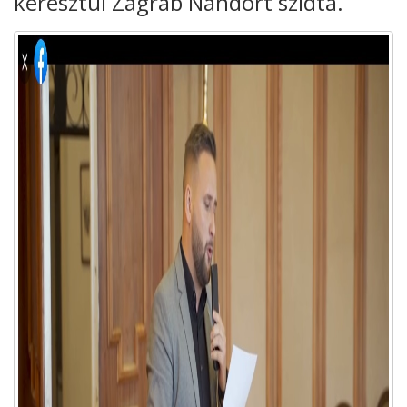
keresztül Zágráb Nándort szidta.