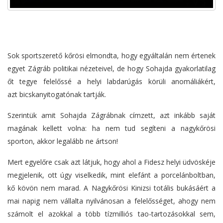
Sok sportszerető kőrösi elmondta, hogy egyáltalán nem értenek
egyet Zágráb politikai nézeteivel, de hogy Sohajda gyakorlatilag
őt tegye felelőssé a helyi labdarúgás körüli anomáliákért,
azt bicskanyitogatónak tartják.
Szerintük amit Sohajda Zágrábnak címzett, azt inkább saját
magának kellett volna: ha nem tud segíteni a nagykőrösi
sporton, akkor legalább ne ártson!
Mert egyelőre csak azt látjuk, hogy ahol a Fidesz helyi üdvöskéje
megjelenik, ott úgy viselkedik, mint elefánt a porcelánboltban,
kő kövön nem marad. A Nagykőrösi Kinizsi totális bukásáért a
mai napig nem vállalta nyilvánosan a felelősséget, ahogy nem
számolt el azokkal a több tízmilliós tao-tartozásokkal sem,