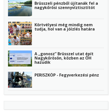
Brüsszeli pénzből újítanák fel a
nagykőrösi szennyvíztisztítót
Körtvélyesi még mindig nem
tudja, hol van a jóízlés határa
A „gonosz” Brüsszel utat épít
Nagykőrösön, közben az ÖH
hazudik
PERISZKÓP - Fegyverkezési pénz