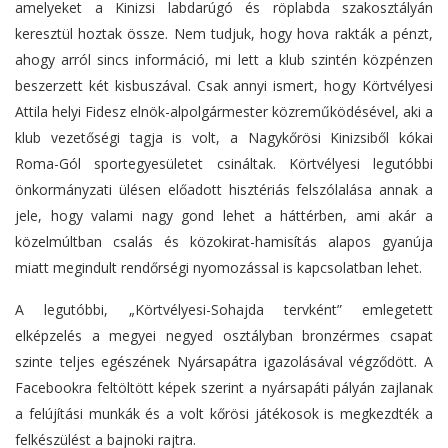
amelyeket a Kinizsi labdarúgó és röplabda szakosztályán
keresztül hoztak össze. Nem tudjuk, hogy hova rakták a pénzt,
ahogy arról sincs információ, mi lett a klub szintén közpénzen
beszerzett két kisbuszával. Csak annyi ismert, hogy Körtvélyesi
Attila helyi Fidesz elnök-alpolgármester közreműködésével, aki a
klub vezetőségi tagja is volt, a Nagykőrösi Kinizsiből kókai
Roma-Gól sportegyesületet csináltak. Körtvélyesi legutóbbi
önkormányzati ülésen előadott hisztériás felszólalása annak a
jele, hogy valami nagy gond lehet a háttérben, ami akár a
közelmúltban csalás és közokirat-hamisítás alapos gyanúja
miatt megindult rendőrségi nyomozással is kapcsolatban lehet.
A legutóbbi, „Körtvélyesi-Sohajda tervként” emlegetett
elképzelés a megyei negyed osztályban bronzérmes csapat
szinte teljes egészének Nyársapátra igazolásával végződött. A
Facebookra feltöltött képek szerint a nyársapáti pályán zajlanak
a felújítási munkák és a volt kőrösi játékosok is megkezdték a
felkészülést a bajnoki rajtra.