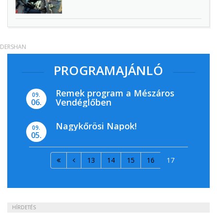
DERSHAN
PROGRAMAJÁNLÓ
Remek program a Mészáros
09.
Vendéglőben
06.
Nagykőrösi Napok!
09.
05.
13
14
15
16
17
HÍRDETÉS