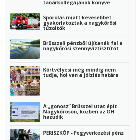
tanárkollégájának könyve
Spórolás miatt kevesebbet
gyakorlatoztak a nagykőrösi
tűzoltók
Brüsszeli pénzből újítanák fel a
nagykőrösi szennyvíztisztítót
Körtvélyesi még mindig nem
tudja, hol van a jóízlés határa
A „gonosz” Brüsszel utat épít
Nagykőrösön, közben az ÖH
hazudik
PERISZKÓP - Fegyverkezési pénz