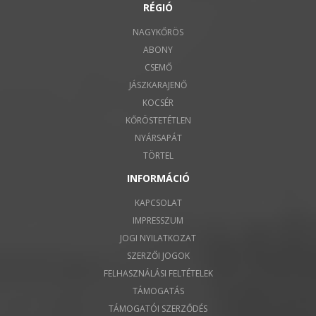
RÉGIÓ
NAGYKŐRÖS
ABONY
CSEMŐ
JÁSZKARAJENŐ
KOCSÉR
KŐRÖSTETÉTLEN
NYÁRSAPÁT
TÖRTEL
INFORMÁCIÓ
KAPCSOLAT
IMPRESSZUM
JOGI NYILATKOZAT
SZERZŐI JOGOK
FELHASZNÁLÁSI FELTÉTELEK
TÁMOGATÁS
TÁMOGATÓI SZERZŐDÉS