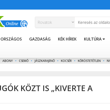
ORSZÁGOS
GAZDASÁG
KÉK HÍREK
KULTÚRA
ABONY
•
CSEMŐ
•
JÁSZKARAJENŐ
•
KOCSÉR
•
KŐRÖSTETÉTLEN
•
N
GÓK KÖZT IS „KIVERTE A