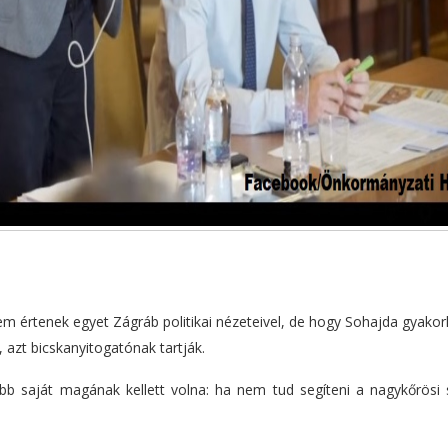
m értenek egyet Zágráb politikai nézeteivel, de hogy Sohajda gyakorl
, azt bicskanyitogatónak tartják.
bb saját magának kellett volna: ha nem tud segíteni a nagykőrösi 