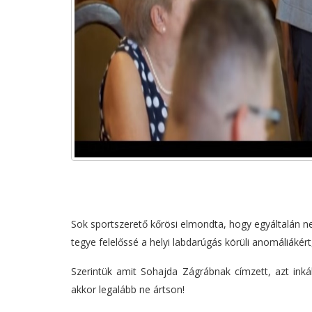
Sok sportszerető kőrösi elmondta, hogy egyáltalán ne
tegye felelőssé a helyi labdarúgás körüli anomáliákért
Szerintük amit Sohajda Zágrábnak címzett, azt inká
akkor legalább ne ártson!