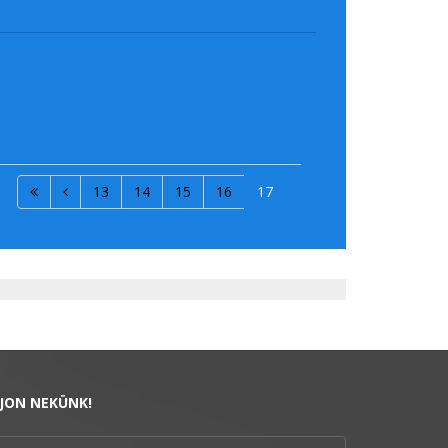
13
14
15
16
17
RJON NEKÜNK!