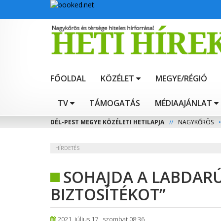
FŐOLDAL
KÖZÉLET
MEGYE/RÉGIÓ
TV
TÁMOGATÁS
MÉDIAAJÁNLAT
DÉL-PEST MEGYE KÖZÉLETI HETILAPJA
//
NAGYKŐRÖS
•
HÍRDETÉS
SOHAJDA A LABDARÚ
BIZTOSÍTÉKOT”
2021. július 17., szombat 08:36