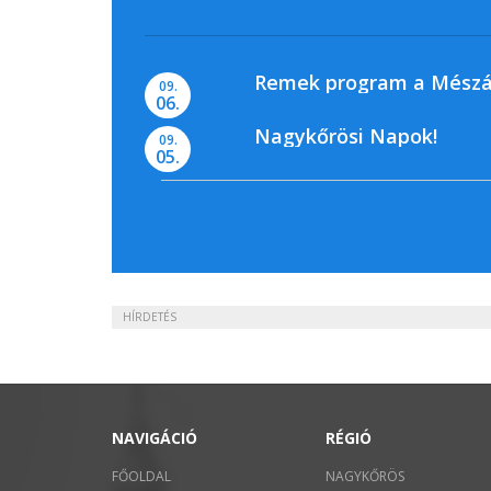
Remek program a Mészá
09.
06.
Nagykőrösi Napok!
09.
05.
HÍRDETÉS
NAVIGÁCIÓ
RÉGIÓ
FŐOLDAL
NAGYKŐRÖS