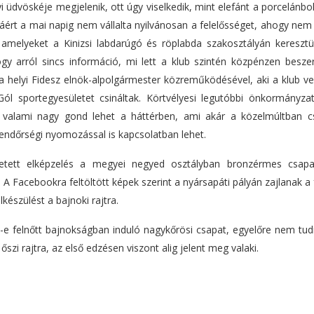
yi üdvöskéje megjelenik, ott úgy viselkedik, mint elefánt a porcelánbo
áért a mai napig nem vállalta nyilvánosan a felelősséget, ahogy nem
, amelyeket a Kinizsi labdarúgó és röplabda szakosztályán keresztü
y arról sincs információ, mi lett a klub szintén közpénzen beszer
ila helyi Fidesz elnök-alpolgármester közreműködésével, aki a klub v
Gól sportegyesületet csináltak. Körtvélyesi legutóbbi önkormányzat
gy valami nagy gond lehet a háttérben, ami akár a közelmúltban c
rendőrségi nyomozással is kapcsolatban lehet.
egetett elképzelés a megyei negyed osztályban bronzérmes csapa
A Facebookra feltöltött képek szerint a nyársapáti pályán zajlanak a f
készülést a bajnoki rajtra.
z-e felnőtt bajnokságban induló nagykőrösi csapat, egyelőre nem tud
szi rajtra, az első edzésen viszont alig jelent meg valaki.