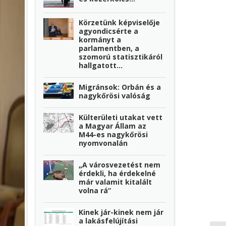
Körzetünk képviselője
agyondicsérte a
kormányt a
parlamentben, a
szomorú statisztikáról
hallgatott...
Migránsok: Orbán és a
nagykőrösi valóság
Külterületi utakat vett
a Magyar Állam az
M44-es nagykőrösi
nyomvonalán
„A városvezetést nem
érdekli, ha érdekelné
már valamit kitalált
volna rá”
Kinek jár-kinek nem jár
a lakásfelújítási