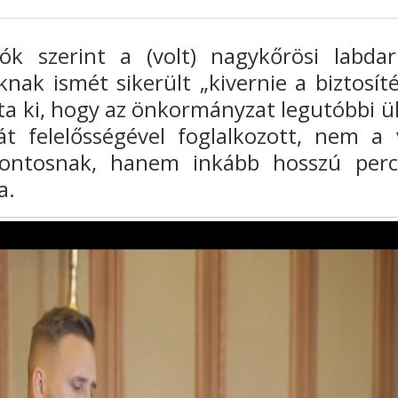
ók szerint a (volt) nagykőrösi labda
nak ismét sikerült „kivernie a biztosíté
ta ki, hogy az önkormányzat legutóbbi ü
át felelősségével foglalkozott, nem a 
a fontosnak, hanem inkább hosszú per
a.