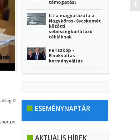
támogatás?
Itt a magyarázata a
Nagykőrös-Kecskemét
közötti
sebességkorlátozó
tábláknak
Periszkóp -
Elnökváltás-
kormányváltás
atilag őt
ESEMÉNYNAPTÁR
sporton,
AKTUÁLIS HÍREK