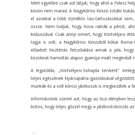
Mert egyelőre csak azt látjuk, hogy ahol a Fidesz hel
kövön nem marad. A Nagykőrösi Kinizsi totális bukás
el azokkal a több tízmilliós tao-tartozásokkal sem
össze. Nem tudjuk, hogy hova rakták a pénzt, ahog
kisbuszával. Csak annyi ismert, hogy Körtvélyesi Att
tagja is volt, a Nagykőrösi Kinizsiből kókai Roma-
előadott hisztériás felszólalása annak a jele, ho
közokirat-hamisítás alapos gyanúja miatt megindult 
A legutóbbi, „Körtvélyesi-Sohajda tervként” eml
teljes egészének Nyársapátra igazolásával végződött. 
munkák és a volt kőrösi játékosok is megkezdték a fel
Információink szerint azt, hogy az őszi idényben les
biztos, hogy teljes gőzzel megy a játékostoborzás az ő