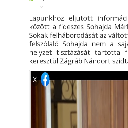
Lapunkhoz eljutott informáci
között a fideszes Sohajda Márk
Sokak felháborodását az váltot
felszólaló Sohajda nem a saj
helyzet tisztázását tartott
keresztül Zágráb Nándort szidt