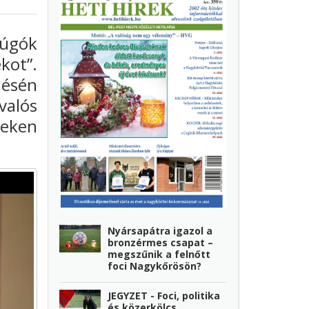
rúgók
kot”.
lésén
valós
ceken
Nyársapátra igazol a
bronzérmes csapat –
megszűnik a felnőtt
foci Nagykőrösön?
JEGYZET - Foci, politika
és közerkölcs…