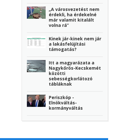
„A városvezetést nem
érdekli, ha érdekelné
már valamit kitalált
volna rá”
Kinek jár-kinek nem jár
a lakásfelújítási
támogatás?
Itt a magyarázata a
Nagykőrös-Kecskemét
közötti
sebességkorlátozó
tábláknak
Periszkóp -
Elnökváltás-
kormányváltás