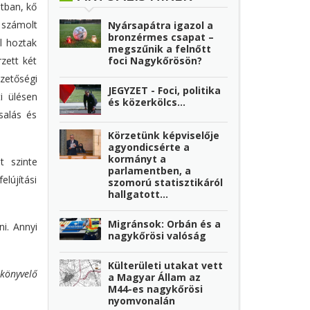
ltban, kő
 számolt
Nyársapátra igazol a
bronzérmes csapat –
l hoztak
megszűnik a felnőtt
zett két
foci Nagykőrösön?
ezetőségi
JEGYZET - Foci, politika
i ülésen
és közerkölcs…
salás és
Körzetünk képviselője
agyondicsérte a
kormányt a
t szinte
parlamentben, a
elújítási
szomorú statisztikáról
hallgatott...
Migránsok: Orbán és a
ni. Annyi
nagykőrösi valóság
Külterületi utakat vett
könyvelő
a Magyar Állam az
M44-es nagykőrösi
nyomvonalán