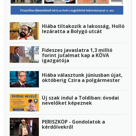
Hiába tiltakozik a lakosság, Holló
lezáratta a Bolygó utcát
Fideszes javaslatra 1,3 millió
forint jutalmat kap a KÖVA
igazgatója
Hiába választunk júniusban újat,
októberig Czira a polgármester
Új szak indul a Toldiban: óvodai
nevelőket képeznek
PERISZKÓP - Gondolatok a
kérdőívekről