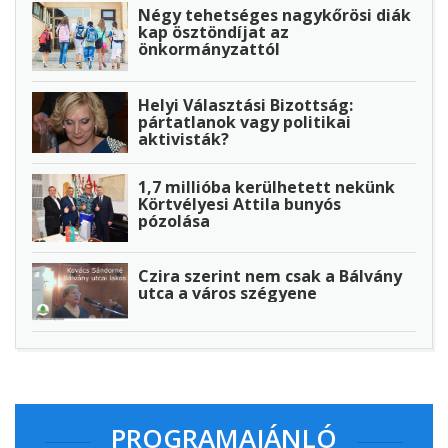
Négy tehetséges nagykőrösi diák
kap ösztöndíjat az
önkormányzattól
Helyi Választási Bizottság:
pártatlanok vagy politikai
aktivisták?
1,7 millióba kerülhetett nekünk
Körtvélyesi Attila bunyós
pózolása
Czira szerint nem csak a Bálvány
utca a város szégyene
PROGRAMAJÁNLÓ