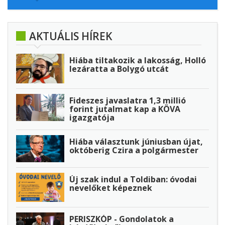
AKTUÁLIS HÍREK
Hiába tiltakozik a lakosság, Holló
lezáratta a Bolygó utcát
Fideszes javaslatra 1,3 millió
forint jutalmat kap a KÖVA
igazgatója
Hiába választunk júniusban újat,
októberig Czira a polgármester
Új szak indul a Toldiban: óvodai
nevelőket képeznek
PERISZKÓP - Gondolatok a