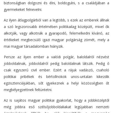
biztonságban dolgozni és élni, boldogulni, s a családjában a
gyermekeket felnevelni.
Az ilyen átlagpolgárból van a legtöbb, s ezek az emberek állnak
a szó legszorosabb értelmében politikailag középütt, mivel ők
alkotják, vagy alkotnák a gyarapodó, felemelkedni kívánó, az
értékeket megbecsülő igazi magyar polgárság zömét, mely a
mai magyar társadalomban hiányzik.
Persze az ilyen ember a valódi polgár, baloldalról nézvést
jobboldalinak, jobboldalról pedig baloldalinak látszik. Pedig ő
csak egyszerű civil ember. Ezért a rájuk vadászó, csaholó
politikai pribékek és bértollnokok unos-untalan kikezdik
egzisztenciájukban, sőt igyekeznek a helyi közösségben őt
megbélyegzettnek feltüntetni.
Az is sajátos magyar politikai gyakorlat, hogy a jobbközéptől
még jobbra eső szélsőjobboldaliakat legújabban nemzeti