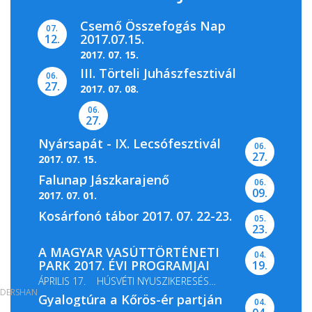
Csemő Összefogás Nap
07.
2017.07.15.
12.
2017. 07. 15.
III. Törteli Juhászfesztivál
06.
27.
2017. 07. 08.
06.
27.
Nyársapát - IX. Lecsófesztivál
06.
27.
2017. 07. 15.
Falunap Jászkarajenő
06.
09.
2017. 07. 01.
Kosárfonó tábor 2017. 07. 22-23.
05.
23.
A MAGYAR VASÚTTÖRTÉNETI
04.
PARK 2017. ÉVI PROGRAMJAI
19.
ÁPRILIS 17. HÚSVÉTI NYUSZIKERESÉS
DERSHAN
Gyalogtúra a Kőrös-ér partján
MÁJUS 13-14. GŐZMOZDONY...
04.