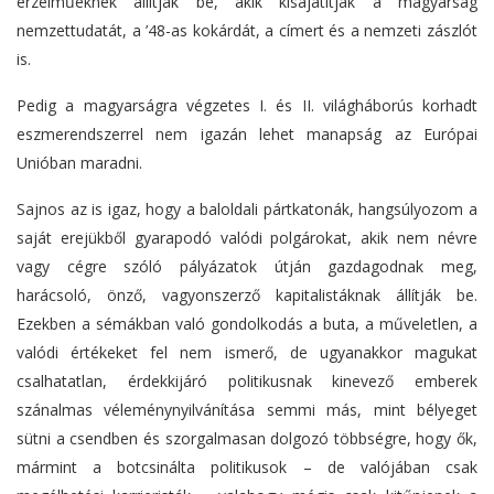
érzelműeknek állítják be, akik kisajátítják a magyarság
nemzettudatát, a ’48-as kokárdát, a címert és a nemzeti zászlót
is.
Pedig a magyarságra végzetes I. és II. világháborús korhadt
eszmerendszerrel nem igazán lehet manapság az Európai
Unióban maradni.
Sajnos az is igaz, hogy a baloldali pártkatonák, hangsúlyozom a
saját erejükből gyarapodó valódi polgárokat, akik nem névre
vagy cégre szóló pályázatok útján gazdagodnak meg,
harácsoló, önző, vagyonszerző kapitalistáknak állítják be.
Ezekben a sémákban való gondolkodás a buta, a műveletlen, a
valódi értékeket fel nem ismerő, de ugyanakkor magukat
csalhatatlan, érdekkijáró politikusnak kinevező emberek
szánalmas véleménynyilvánítása semmi más, mint bélyeget
sütni a csendben és szorgalmasan dolgozó többségre, hogy ők,
mármint a botcsinálta politikusok – de valójában csak