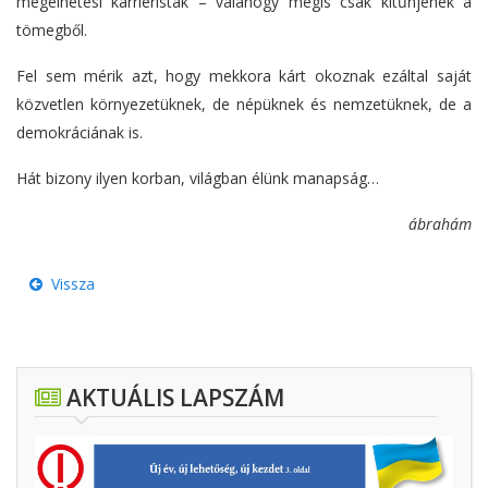
megélhetési karrieristák – valahogy mégis csak kitűnjenek a
tömegből.
Fel sem mérik azt, hogy mekkora kárt okoznak ezáltal saját
közvetlen környezetüknek, de népüknek és nemzetüknek, de a
demokráciának is.
Hát bizony ilyen korban, világban élünk manapság…
ábrahám
Vissza
AKTUÁLIS LAPSZÁM