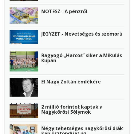
NOTESZ - A pénzről
JEGYZET - Nevetséges és szomorú
Ragyogó „Harcos” siker a Mikulás
Kupán
El Nagy Zoltán emlékére
2 millió forintot kaptak a
Nagykőrösi Sólymok
Négy tehetséges nagykőrösi diák
kap ösztöndíjat az