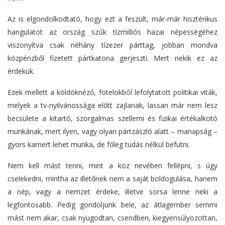
Az is elgondolkodtató, hogy ezt a feszült, már-már hisztérikus
hangulatot az ország szűk tízmilliós hazai népességéhez
viszonyítva csak néhány tízezer párttag, jobban mondva
közpénzből fizetett pártkatona gerjeszti. Mert nekik ez az
érdekük.
Ezek mellett a köldöknéző, fotelokból lefolytatott politikai viták,
melyek a tv-nyilvánossága előtt zajlanak, lassan már nem lesz
becsülete a kitartó, szorgalmas szellemi és fizikai értékalkotó
munkának, mert ilyen, vagy olyan pártzászló alatt – manapság –
gyors karriert lehet munka, de főleg tudás nélkül befutni.
Nem kell mást tenni, mint a köz nevében fellépni, s úgy
cselekedni, mintha az illetőnek nem a saját boldogulása, hanem
a nép, vagy a nemzet érdeke, illetve sorsa lenne neki a
legfontosabb. Pedig gondoljunk bele, az átlagember semmi
mást nem akar, csak nyugodtan, csendben, kiegyensúlyozottan,