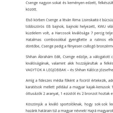
Csenge nagyon sokat és keményen edzett, felkészülte
között.
Első körben Csenge a litván Rima Lisinskaitė-t búcsú
többszörös EB bajnok, bajnoki helyezett, KWU vil
küzdelem volt, a Harcosok kiválósága 7 percig telje
Hatalmas combosokkal gyengítette a rutinos ell
döntőbe, Csenge pedig a fényesen csillogó bronzérme
Shihan Ábrahám Edit, Csenge edzője, a válogatott c
kiválóságának, valamint akik hozzájárultak a fe
VAGYTOK A LEGJOBBAK – és Shihan Kálóczi Józsefnek
Amíg a fideszes média főként a fociról értekezik, a
karatésok mellett például a magyar kajak-kenusok 1
öttusázók 2 aranyat, 1 ezüstöt és 2 bronzot hoztak el
Köszönjük a kiváló sportolóknak, hogy sok-sok le
hazánk határain túl a magyar névnek! Hajrá magyarok