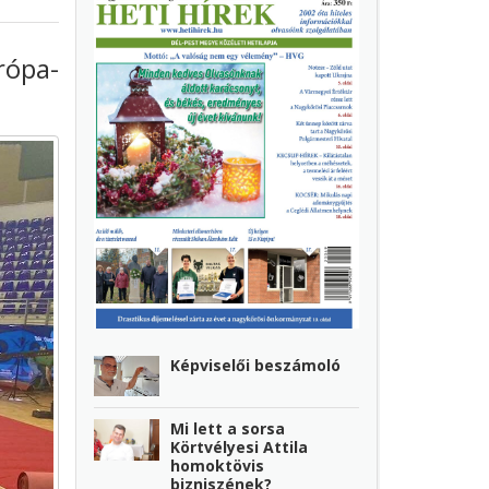
rópa-
Képviselői beszámoló
Mi lett a sorsa
Körtvélyesi Attila
homoktövis
bizniszének?