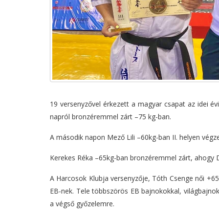
19 versenyzővel érkezett a magyar csapat az idei év
napról bronzéremmel zárt –75 kg-ban.
A második napon Mező Lili –60kg-ban II. helyen végze
Kerekes Réka –65kg-ban bronzéremmel zárt, ahogy D
A Harcosok Klubja versenyzője, Tóth Csenge női +65 
EB-nek. Tele többszörös EB bajnokokkal, világbajnokok
a végső győzelemre.