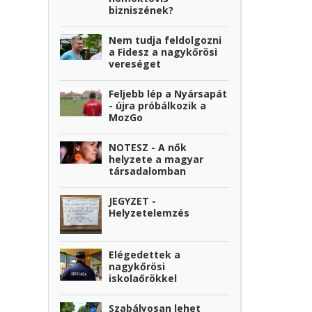
bizniszének?
Nem tudja feldolgozni
a Fidesz a nagykőrösi
vereséget
Feljebb lép a Nyársapát
- újra próbálkozik a
MozGo
NOTESZ - A nők
helyzete a magyar
társadalomban
JEGYZET -
Helyzetelemzés
Elégedettek a
nagykőrösi
iskolaőrökkel
Szabályosan lehet