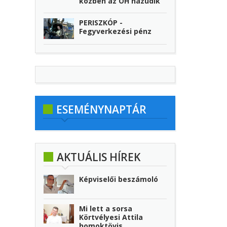
közben az ÖH hazudik
PERISZKÓP -
Fegyverkezési pénz
ESEMÉNYNAPTÁR
AKTUÁLIS HÍREK
Képviselői beszámoló
Mi lett a sorsa
Körtvélyesi Attila
homoktövis