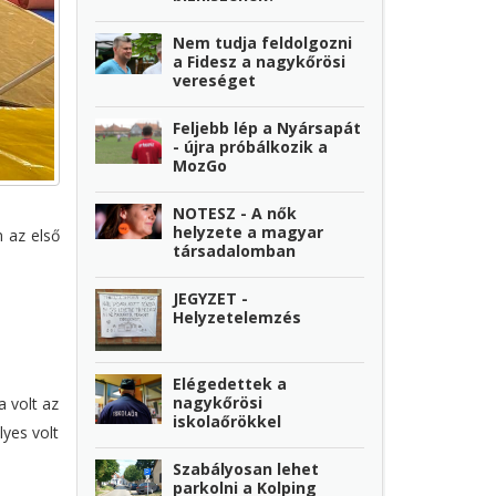
Nem tudja feldolgozni
a Fidesz a nagykőrösi
vereséget
Feljebb lép a Nyársapát
- újra próbálkozik a
MozGo
NOTESZ - A nők
helyzete a magyar
 az első
társadalomban
JEGYZET -
Helyzetelemzés
Elégedettek a
nagykőrösi
 volt az
iskolaőrökkel
lyes volt
Szabályosan lehet
parkolni a Kolping