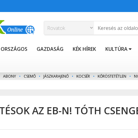
ORSZÁGOS
GAZDASÁG
KÉK HÍREK
KULTÚRA
ABONY
•
CSEMŐ
•
JÁSZKARAJENŐ
•
KOCSÉR
•
KŐRÖSTETÉTLEN
•
N
TÉSOK AZ EB-N! TÓTH CSENG