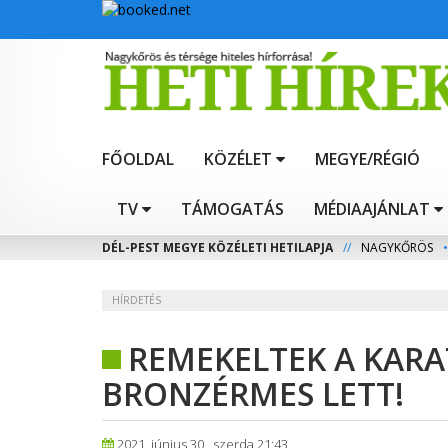
FŐOLDAL
KÖZÉLET
MEGYE/RÉGIÓ
TV
TÁMOGATÁS
MÉDIAAJÁNLAT
DÉL-PEST MEGYE KÖZÉLETI HETILAPJA
//
NAGYKŐRÖS
•
HÍRDETÉS
REMEKELTEK A KARA
BRONZÉRMES LETT!
2021. június 30., szerda 21:43