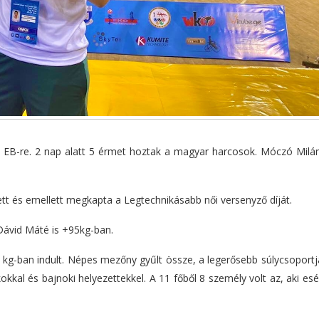
i EB-re. 2 nap alatt 5 érmet hoztak a magyar harcosok. Móczó Milán
tt és emellett megkapta a Legtechnikásabb női versenyző díját.
ávid Máté is +95kg-ban.
kg-ban indult. Népes mezőny gyűlt össze, a legerősebb súlycsoportja
kal és bajnoki helyezettekkel. A 11 főből 8 személy volt az, aki esé