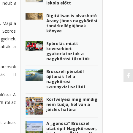
iskola előtt
 indult 8
Digitálisan is olvasható
Arany János nagykőrösi
e. Majd a
tanárkollégájának
könyve
. Szoros
ngyelnek.
Spórolás miatt
tatták a
kevesebbet
gyakorlatoztak a
nagykőrösi tűzoltók
Harcosok
Brüsszeli pénzből
nak – TI
újítanák fel a
nagykőrösi
szennyvíztisztítót
olókra! A
Körtvélyesi még mindig
B-ről az
nem tudja, hol van a
jóízlés határa
et adnak
A „gonosz” Brüsszel
utat épít Nagykőrösön,