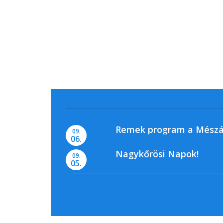
Remek program a Mészá
09.
06.
Nagykőrösi Napok!
09.
05.