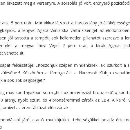
n érkezett meg a versenyre. A sorsolás jó volt, erőnyerő pozícióból
ztatta 5 perc után. Már akkor látszott a Harcos lány jó állóképesség
ágbajnok, a lengyel Agata Winiarska várta Csengét az elődöntőben
sen jól tartotta a tempót, sok kellemetlen pillanatot szerezve a le
enfelét a magyar lány. Végül 7 perc után a bírók Agatat jut
t vehette át.
sapat felkészítője: „Köszönjük szépen mindenkinek, aki szurkolt a 
lkészüléséhez! Köszönöm a támogatást a Harcosok Klubja csapatá
 a sok-sok segítséget!”
ddig más sportágakban sorra „hull az arany-ezüst-bronz eső” a sport
0 arany, nyolc ezüst, és 4 bronzéremmel zárták az EB-t. A kairói V
, amivel az éremtáblázat élén zártak.
mondással járó kitartó munkájukkal, tehetségükkel pozitív értelm
!