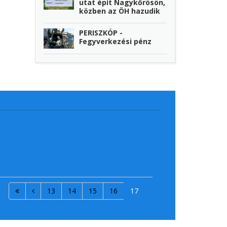
utat épít Nagykőrösön,
közben az ÖH hazudik
PERISZKÓP -
Fegyverkezési pénz
13
14
15
16
17