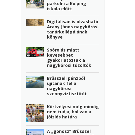
parkolni a Kolping
iskola előtt
Digitálisan is olvasható
Arany János nagykőrösi
tanárkollégájának
könyve
Spórolás miatt
kevesebbet
gyakorlatoztak a
nagykőrösi tűzoltók
Brüsszeli pénzből
újítanák fel a
nagykőrösi
szennyvíztisztítót
Körtvélyesi még mindig
nem tudja, hol van a
jóízlés határa
A „gonosz” Brüsszel