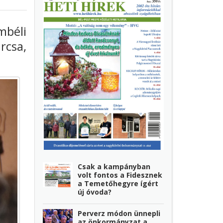
mbéli
rcsa,
Csak a kampányban
volt fontos a Fidesznek
a Temetőhegyre ígért
új óvoda?
Perverz módon ünnepli
az önkormányzat a