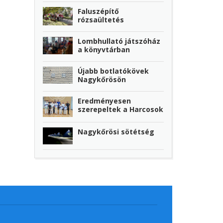
Faluszépítő
rózsaültetés
Lombhullató játszóház
a könyvtárban
Újabb botlatókövek
Nagykőrösön
Eredményesen
szerepeltek a Harcosok
Nagykőrösi sötétség