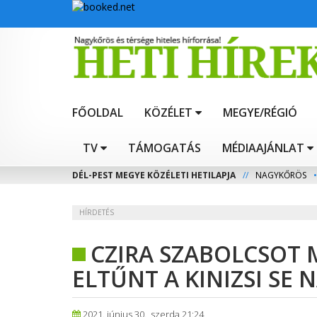
FŐOLDAL
KÖZÉLET
MEGYE/RÉGIÓ
TV
TÁMOGATÁS
MÉDIAAJÁNLAT
DÉL-PEST MEGYE KÖZÉLETI HETILAPJA
//
NAGYKŐRÖS
•
HÍRDETÉS
CZIRA SZABOLCSOT 
ELTŰNT A KINIZSI SE
2021. június 30., szerda 21:24