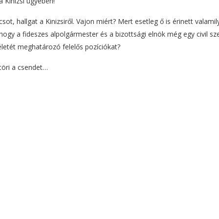
 Kinizsi ügyében!
, hallgat a Kinizsiről. Vajon miért? Mert esetleg ő is érinett valamil
ogy a fideszes alpolgármester és a bizottsági elnök még egy civil sz
 életét meghatározó felelős pozíciókat?
töri a csendet…