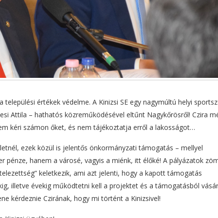
a települési értékek védelme. A Kinizsi SE egy nagymúltú helyi sportsz
yesi Attila – hathatós közreműködésével eltűnt Nagykőrösről! Czira 
nem kéri számon őket, és nem tájékoztatja erről a lakosságot…
tnél, ezek közül is jelentős önkormányzati támogatás – mellyel
r pénze, hanem a városé, vagyis a miénk, itt élőké! A pályázatok zö
telezettség” keletkezik, ami azt jelenti, hogy a kapott támogatás
g, illetve évekig működtetni kell a projektet és a támogatásból vásár
e kérdeznie Czirának, hogy mi történt a Kinizsivel!