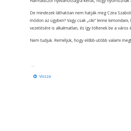
Harmadszor nyilvánosságra került, hogy nyomoznak a
De mindezek láthatóan nem hatják meg Czira Szabolcsot
módon az ügyben? Vagy csak „ciki” lenne kimondani, h
vezetésére is alkalmatlan, és így töltenek be a város
Nem tudjuk. Reméljük, hogy előbb-utóbb valami meg
Vissza