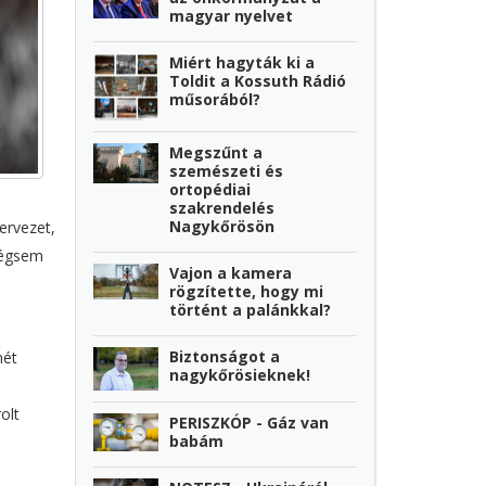
magyar nyelvet
Miért hagyták ki a
Toldit a Kossuth Rádió
műsorából?
Megszűnt a
szemészeti és
ortopédiai
szakrendelés
Nagykőrösön
ervezet,
mégsem
Vajon a kamera
rögzítette, hogy mi
történt a palánkkal?
Biztonságot a
mét
nagykőrösieknek!
olt
PERISZKÓP - Gáz van
babám