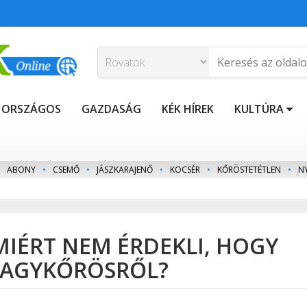
ORSZÁGOS
GAZDASÁG
KÉK HÍREK
KULTÚRA
ABONY
•
CSEMŐ
•
JÁSZKARAJENŐ
•
KOCSÉR
•
KŐRÖSTETÉTLEN
•
N
MIÉRT NEM ÉRDEKLI, HOGY
 NAGYKŐRÖSRŐL?