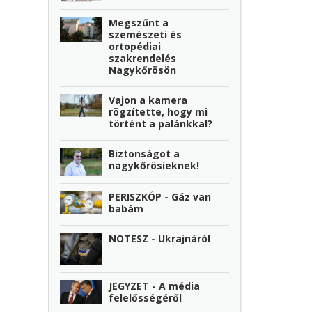
Megszűnt a
szemészeti és
ortopédiai
szakrendelés
Nagykőrösön
Vajon a kamera
rögzítette, hogy mi
történt a palánkkal?
Biztonságot a
nagykőrösieknek!
PERISZKÓP - Gáz van
babám
NOTESZ - Ukrajnáról
JEGYZET - A média
felelősségéről