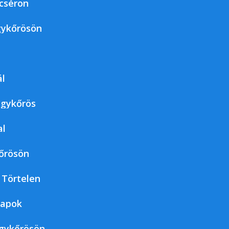
cséron
ykőrösön
ál
agykőrös
al
őrösön
 Törtelen
napok
agykőrösön