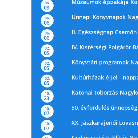
Múzeumok éjszakája Ko
06.
09.
Ünnepi Könyvnapok Nag
06.
06.
II. Egészségnap Csemőn
06.
06.
IV. Kistérségi Polgárőr B
02.
05.
Könyvtári programok N
02.
05.
Kultúrházak éjjel - napp
02.
05.
Katonai toborzás Nagyk
10.
23.
50. évfordulós ünnepség
10.
07.
XX. Jászkarajenői Lovas
10.
07.
Szalagavató kiállítás N