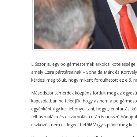
Először is, egy polgármesternek erkölcsi kötelessége 
amely Czira párttársainak – Sohajda Márk és Körtvél
kérdezi meg tőlük, hogy miként fordulhatott ez elő, 
Másodszor temérdek közpénz fordult meg az egyesüle
kapcsolatban ne feledjük, hogy az nem a polgármeste
egyébként úgy kell lebonyolítani, hogy „fenntartási kö
felhasználása és elszámolása után is hosszú hónapoki
eszközök nem elidegeníthetők! Vagyis pláne meg kellen