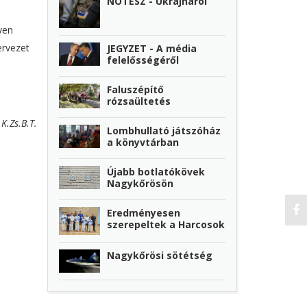
NOTESZ - Ukrajnáról
yen
ervezet
JEGYZET - A média
felelősségéről
Faluszépítő
rózsaültetés
K.Zs.B.T.
Lombhullató játszóház
a könyvtárban
Újabb botlatókövek
Nagykőrösön
Eredményesen
szerepeltek a Harcosok
Nagykőrösi sötétség