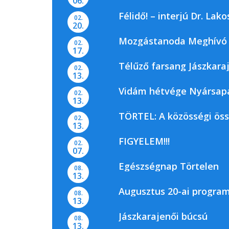
06.
Félidő! – interjú Dr. La
02.
20.
Mozgástanoda Meghívó
02.
17.
Télűző farsang Jászkara
02.
13.
Vidám hétvége Nyársap
02.
13.
TÖRTEL: A közösségi ös
02.
13.
FIGYELEM!!!
02.
07.
Egészségnap Törtelen
08.
13.
Augusztus 20-ai progra
08.
13.
Jászkarajenői búcsú
08.
13.