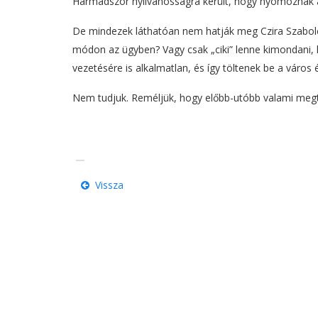
Harmadszor nyilvánosságra került, hogy nyomoznak a
De mindezek láthatóan nem hatják meg Czira Szabolcsot
módon az ügyben? Vagy csak „ciki” lenne kimondani, h
vezetésére is alkalmatlan, és így töltenek be a város
Nem tudjuk. Reméljük, hogy előbb-utóbb valami meg
Vissza