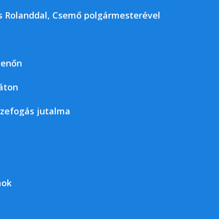
kos Rolanddal, Csemő polgármesterével
jenőn
áton
szefogás jutalma
mok