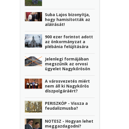
Suba Lajos bizonyítja,
hogy hamisították az
aláírását!
900 ezer forintot adott
az önkormányzat a
plébánia felújítására
Jelenlegi formájában
megszűnik az orvosi
ügyelet Nagykőrösön
A városvezetés miért
nem áll ki Nagykőrös
díszpolgáráért?
PERISZKÓP - Vissza a
feudalizmusba?
NOTESZ - Hogyan lehet
meggazdagodni?