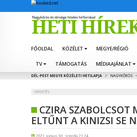
FŐOLDAL
KÖZÉLET
MEGYE/RÉGIÓ
TV
TÁMOGATÁS
MÉDIAAJÁNLAT
DÉL-PEST MEGYE KÖZÉLETI HETILAPJA
//
NAGYKŐRÖS
•
HÍRDETÉS
CZIRA SZABOLCSOT 
ELTŰNT A KINIZSI SE
2021. június 30., szerda 21:24