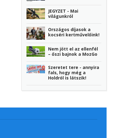
JEGYZET - Mai
világunkról
Országos díjasok a
kocséri kertművelőink!
Nem jött el az ellenfél
– őszi bajnok a MozGo
Szeretet tere - annyira
fals, hogy még a
Holdról is látszik!