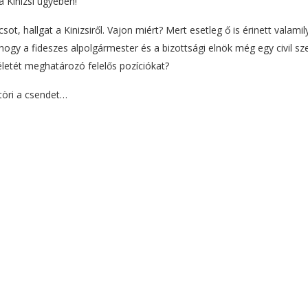
 Kinizsi ügyében!
, hallgat a Kinizsiről. Vajon miért? Mert esetleg ő is érinett valamil
ogy a fideszes alpolgármester és a bizottsági elnök még egy civil sz
 életét meghatározó felelős pozíciókat?
töri a csendet…