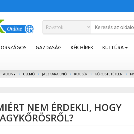
ORSZÁGOS
GAZDASÁG
KÉK HÍREK
KULTÚRA
ABONY
•
CSEMŐ
•
JÁSZKARAJENŐ
•
KOCSÉR
•
KŐRÖSTETÉTLEN
•
N
MIÉRT NEM ÉRDEKLI, HOGY
 NAGYKŐRÖSRŐL?