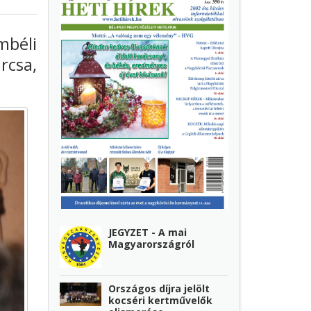
mbéli
rcsa,
JEGYZET - A mai
Magyarországról
Országos díjra jelölt
kocséri kertművelők