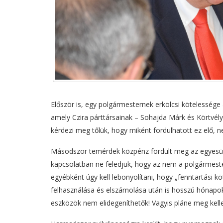
Először is, egy polgármesternek erkölcsi kötelessége 
amely Czira párttársainak – Sohajda Márk és Körtvél
kérdezi meg tőlük, hogy miként fordulhatott ez elő, 
Másodszor temérdek közpénz fordult meg az egyesüle
kapcsolatban ne feledjük, hogy az nem a polgármeste
egyébként úgy kell lebonyolítani, hogy „fenntartási kö
felhasználása és elszámolása után is hosszú hónapoki
eszközök nem elidegeníthetők! Vagyis pláne meg kellen