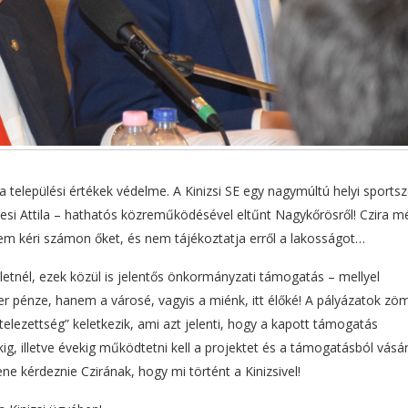
a települési értékek védelme. A Kinizsi SE egy nagymúltú helyi sportsz
yesi Attila – hathatós közreműködésével eltűnt Nagykőrösről! Czira 
nem kéri számon őket, és nem tájékoztatja erről a lakosságot…
tnél, ezek közül is jelentős önkormányzati támogatás – mellyel
r pénze, hanem a városé, vagyis a miénk, itt élőké! A pályázatok zö
telezettség” keletkezik, ami azt jelenti, hogy a kapott támogatás
g, illetve évekig működtetni kell a projektet és a támogatásból vásár
e kérdeznie Czirának, hogy mi történt a Kinizsivel!