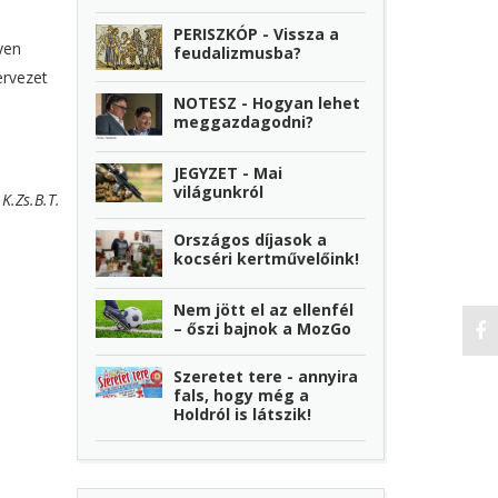
PERISZKÓP - Vissza a
yen
feudalizmusba?
ervezet
NOTESZ - Hogyan lehet
meggazdagodni?
JEGYZET - Mai
világunkról
K.Zs.B.T.
Országos díjasok a
kocséri kertművelőink!
Nem jött el az ellenfél
– őszi bajnok a MozGo
Szeretet tere - annyira
fals, hogy még a
Holdról is látszik!