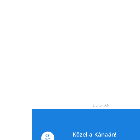
DERSHAN
Közel a Kánaán!
03.