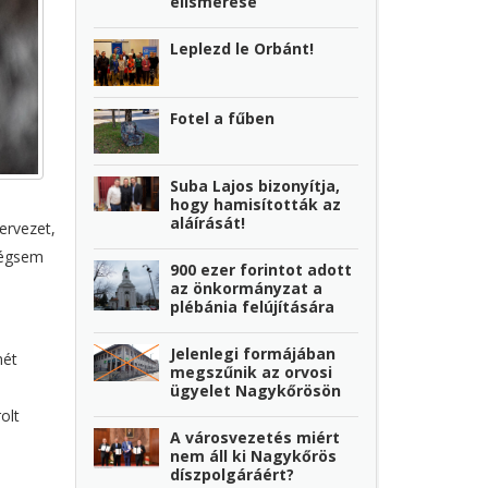
elismerése
Leplezd le Orbánt!
Fotel a fűben
Suba Lajos bizonyítja,
hogy hamisították az
aláírását!
ervezet,
mégsem
900 ezer forintot adott
az önkormányzat a
plébánia felújítására
Jelenlegi formájában
mét
megszűnik az orvosi
ügyelet Nagykőrösön
olt
A városvezetés miért
nem áll ki Nagykőrös
díszpolgáráért?