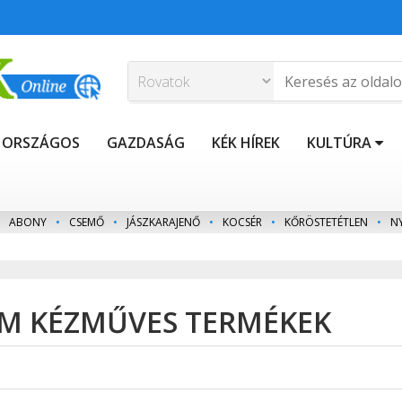
ORSZÁGOS
GAZDASÁG
KÉK HÍREK
KULTÚRA
ABONY
•
CSEMŐ
•
JÁSZKARAJENŐ
•
KOCSÉR
•
KŐRÖSTETÉTLEN
•
N
OM KÉZMŰVES TERMÉKEK