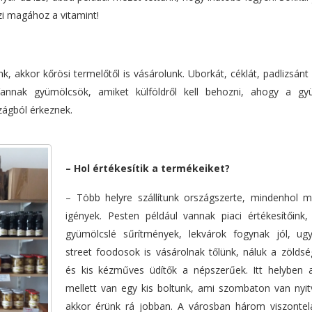
i magához a vitamint!
k, akkor kőrösi termelőtől is vásárolunk. Uborkát, céklát, padlizsánt
annak gyümölcsök, amiket külföldről kell behozni, ahogy a gy
zágból érkeznek.
– Hol értékesítik a termékeiket?
–
Több helyre szállítunk országszerte, mindenhol 
igények. Pesten például vannak piaci értékesítőink,
gyümölcslé sűrítmények, lekvárok fogynak jól, ug
street foodosok is vásárolnak tőlünk, náluk a zölds
és kis kézműves üdítők a népszerűek. Itt helyben
mellett van egy kis boltunk, ami szombaton van nyit
akkor érünk rá jobban. A városban három viszontel