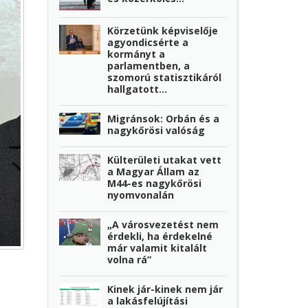
Körzetünk képviselője
agyondicsérte a
kormányt a
parlamentben, a
szomorú statisztikáról
hallgatott...
Migránsok: Orbán és a
nagykőrösi valóság
Külterületi utakat vett
a Magyar Állam az
M44-es nagykőrösi
nyomvonalán
„A városvezetést nem
érdekli, ha érdekelné
már valamit kitalált
volna rá”
Kinek jár-kinek nem jár
a lakásfelújítási