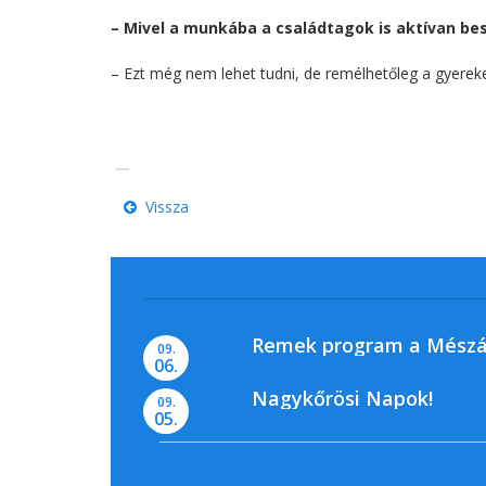
– Mivel a munkába
a családtagok is aktívan be
–
Ezt még nem lehet tudni, de remélhetőleg a gyereke
Vissza
Remek program a Mészá
09.
06.
Nagykőrösi Napok!
09.
05.