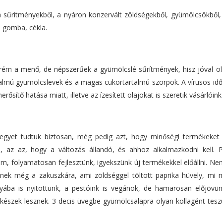
sűrítményekből, a nyáron konzervált zöldségekből, gyümölcsökből, i
, gomba, cékla.
ém a menő, de népszerűek a gyümölcslé sűrítmények, hisz jóval o
almú gyümölcslevek és a magas cukortartalmú szörpök. A vírusos id
sítő hatása miatt, illetve az ízesített olajokat is szeretik vásárlóink
 egyet tudtuk biztosan, még pedig azt, hogy minőségi termékeket
, az az, hogy a változás állandó, és ahhoz alkalmazkodni kell. P
, folyamatosan fejlesztünk, igyekszünk új termékekkel előállni. Ne
nek még a zakuszkára, ami zöldséggel töltött paprika hüvely, mi 
yába is nyitottunk, a pestóink is vegánok, de hamarosan előjövü
ac készek lesznek. 3 decis üvegbe gyümölcsalapra olyan kollagént tes