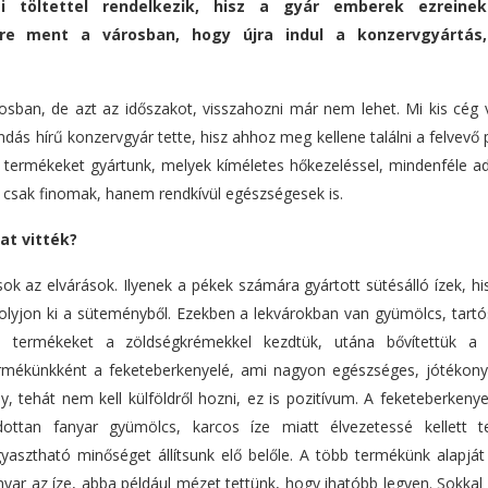
 töltettel rendelkezik, hisz a gyár emberek ezreine
re ment a városban, hogy újra indul
a konzervgyártás
ban, de azt az időszakot, visszahozni már nem lehet. Mi kis cég 
s hírű konzervgyár tette, hisz ahhoz meg kellene találni a felvevő p
 termékeket gyártunk, melyek kíméletes hőkezeléssel, mindenféle ad
m csak finomak, hanem rendkívül egészségesek is.
at vitték
?
k az elvárások. Ilyenek a pékek számára gyártott sütésálló ízek, hi
folyjon ki a süteményből. Ezekben a lekvárokban van gyümölcs, tartó
 termékeket a zöldségkrémekkel kezdtük, utána bővítettük a p
ermékünkként a feketeberkenyelé, ami nagyon egészséges, jótékony 
 tehát nem kell külföldről hozni, ez is pozitívum. A feketeberkeny
dottan fanyar gyümölcs, karcos íze miatt élvezetessé kellett t
sztható minőséget állítsunk elő belőle. A több termékünk alapját
yar az íze, abba például mézet tettünk, hogy ihatóbb legyen. Sokkal