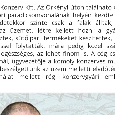
Konzerv Kft.
Az Örkényi úton található 
ori paradicsomvonalának helyén kezdt
etekkor szinte csak a falak álltak,
 az üzemet, létre kellett hozni a gyá
őztek, sütőipari termékeket készítettek,
éssel folytatták, mára pedig közel szá
gészséges, az lehet finom is. A cég cs
onál, ügyvezetője a komoly konzerves mú
beszélgettünk az üzem melletti eladóté
nálat mellett régi konzervgyári em