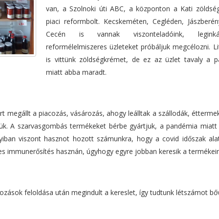
van, a Szolnoki úti ABC, a központon a Kati zöldsé
piaci reformbolt. Kecskeméten, Cegléden, Jászberé
Cecén is vannak viszonteladóink, legin
reformélelmiszeres üzleteket próbáljuk megcélozni. L
is vittünk zöldségkrémet, de ez az üzlet tavaly a 
miatt abba maradt.
t megállt a piacozás, vásározás, ahogy leálltak a szállodák, éttermek
ük. A szarvasgombás termékeket bérbe gyártjuk, a pandémia miatt
nyiban viszont hasznot hozott számunkra, hogy a covid időszak ala
s immunerősítés hasznán, úgyhogy egyre jobban keresik a termékein
ások feloldása után megindult a kereslet, így tudtunk létszámot bőv