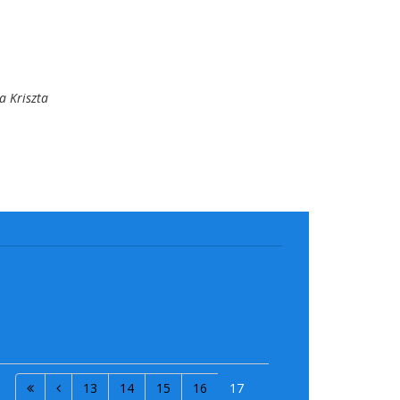
a Kriszta
13
14
15
16
17