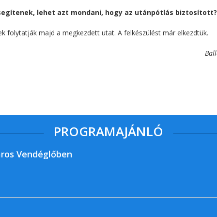
segítenek, lehet azt mondani, hogy az
utánpótlás biztosított?
k folytatják majd a megkezdett utat. A felkészülést már elkezdtük.
Ball
PROGRAMAJÁNLÓ
ros Vendéglőben