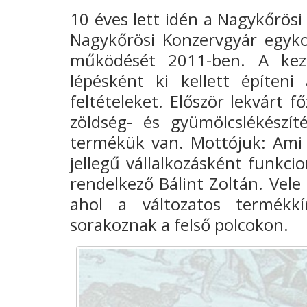
10 éves lett idén a
Nagykőrösi 
Nagykőrösi Konzervgyár egyk
működését 2011-ben. A kezd
lépésként ki kellett építeni
feltételeket. Először lekvárt f
zöldség- és gyümölcslékészít
termékük van. Mottójuk: Ami e
jellegű vállalkozásként funkci
rendelkező
Bálint Zoltán.
Vele 
ahol a változatos termékkí
sorakoznak a felső polcokon.