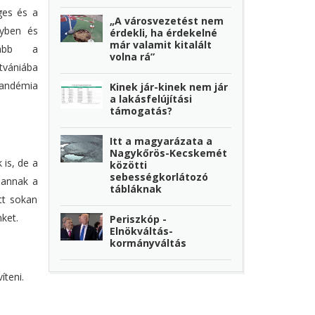
ges és a
„A városvezetést nem
nyben és
érdekli, ha érdekelné
már valamit kitalált
kább a
volna rá”
itvániába
pandémia
Kinek jár-kinek nem jár
a lakásfelújítási
támogatás?
Itt a magyarázata a
Nagykőrös-Kecskemét
 is, de a
közötti
sebességkorlátozó
 annak a
tábláknak
tt sokan
ket.
Periszkóp -
Elnökváltás-
kormányváltás
íteni.