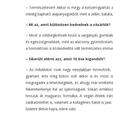
–
Természetesen! Akkor is megy a konzervgyártás a 
mindig kapható alapanyagokból, mint a zeller, batáta
– Mi az, amit különösen kedvelnek a vásárlók?
–
Most a zöldségkrémek közül a vargányás gombakr
és egészségesebbek, mint az alacsony gyümölcstart
a homoktövis is közkedveltté vált természetes immunerő
– Sikerült elérni
azt, amit 10 éve kigondolt?
–
Az induláskor csak nagy vonalakban terveztünk,
DERSHAN
gyártani. Ami még biztos volt akkor is és most is
megragadni a lehetőségeket, és ahogy már említettem
feketeberkenye ital az újdonságunk. Sokan emlékez
tesszük át magyaros formába. A vegán ételek irán
salátaöntettel is, valamint a kollagénes italok is pi
ízületre illetve hajra, bőrre való.