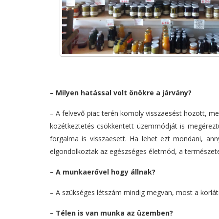
– Milyen hatással volt önökre a
járvány?
–
A felvevő piac terén komoly visszaesést hozott, mer
közétkeztetés csökkentett üzemmódját is megérezt
forgalma is visszaesett. Ha lehet ezt mondani, an
elgondolkoztak az egészséges életmód, a természete
– A
munkaerővel hogy állnak?
–
A szükséges létszám mindig megvan, most a korlátoz
– Télen is van munka az üzemben?