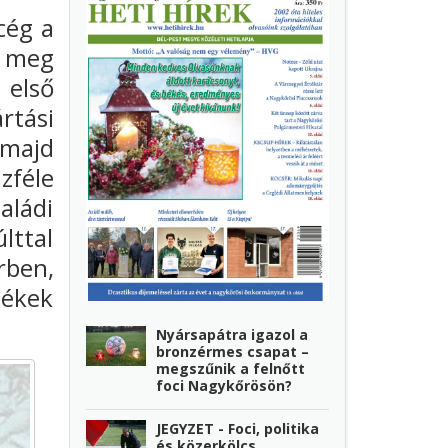
cég a
e meg
 első
rtási
 majd
zféle
aládi
lttal
rben,
lékek
Nyársapátra igazol a
bronzérmes csapat –
megszűnik a felnőtt
foci Nagykőrösön?
JEGYZET - Foci, politika
és közerkölcs…