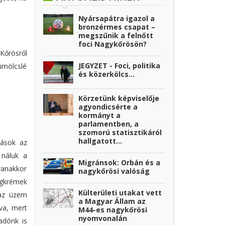
Nyársapátra igazol a
bronzérmes csapat –
megszűnik a felnőtt
foci Nagykőrösön?
 Kőrösről
JEGYZET - Foci, politika
ümölcslé
és közerkölcs…
Körzetünk képviselője
agyondicsérte a
kormányt a
parlamentben, a
szomorú statisztikáról
hallgatott...
mások az
 náluk a
Migránsok: Orbán és a
yanakkor
nagykőrösi valóság
égkrémek
Külterületi utakat vett
 az üzem
a Magyar Állam az
va, mert
M44-es nagykőrösi
nyomvonalán
adónk is