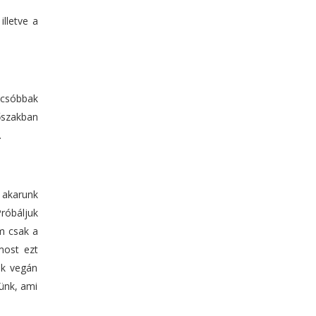
lletve a
lcsóbbak
őszakban
.
 akarunk
róbáljuk
m csak a
most ezt
nk vegán
zünk, ami