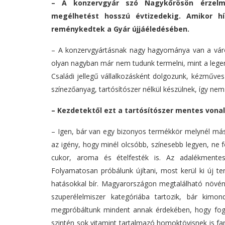
– A konzervgyár szó Nagykőrösön
érzelmi
megélhetést
hosszú évtizedekig. Amikor hí
reménykedtek a Gyár újjáéledésében.
– A konzervgyártásnak nagy hagyománya van a város
olyan nagyban már nem tudunk termelni, mint a legendá
Családi jellegű vállalkozásként dolgozunk, kézműves
színezőanyag, tartósítószer nélkül készülnek, így ne
– Kezdetektől ezt a tartósítószer mentes vonal
–
Igen, bár van egy bizonyos termékkör melynél máso
az igény, hogy minél olcsóbb, színesebb legyen, ne 
cukor, aroma és ételfesték is. Az adalékmentes
Folyamatosan próbálunk újítani, most kerül ki új t
hatásokkal bír. Magyarországon megtalálható növény,
szuperélelmiszer kategóriába tartozik, bár kimon
megpróbáltunk mindent annak érdekében, hogy fogya
szintén sok vitamint tartalmazó homoktövisnek is fan