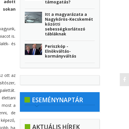
k adott
támogatás?
, sokan
Itt a magyarázata a
Nagykőrös-Kecskemét
közötti
vagyunk,
sebességkorlátozó
tábláknak
iacot is.
alék- és
Periszkóp -
Elnökváltás-
kormányváltás
sz ott az
sítószer,
alettát.
élettani
ESEMÉNYNAPTÁR
e most a
enni, de
 képező,
AKTUÁLIS HÍREK
 jobb, ha