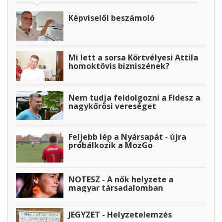
Képviselői beszámoló
Mi lett a sorsa Körtvélyesi Attila
homoktövis bizniszének?
Nem tudja feldolgozni a Fidesz a
nagykőrösi vereséget
Feljebb lép a Nyársapát - újra
próbálkozik a MozGo
NOTESZ - A nők helyzete a
magyar társadalomban
JEGYZET - Helyzetelemzés