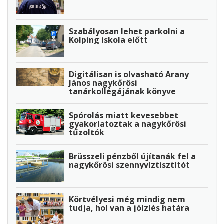
Szabályosan lehet parkolni a
Kolping iskola előtt
Digitálisan is olvasható Arany
János nagykőrösi
tanárkollégájának könyve
Spórolás miatt kevesebbet
gyakorlatoztak a nagykőrösi
tűzoltók
Brüsszeli pénzből újítanák fel a
nagykőrösi szennyvíztisztítót
Körtvélyesi még mindig nem
tudja, hol van a jóízlés határa