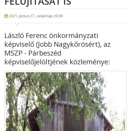
FELÚJÍTÁSÁT IS
2021. június 27., vasárnap 20:08
László Ferenc önkormányzati
képviselő (Jobb Nagykőrösért), az
MSZP - Párbeszéd
képviselőjelöltjének közleménye: