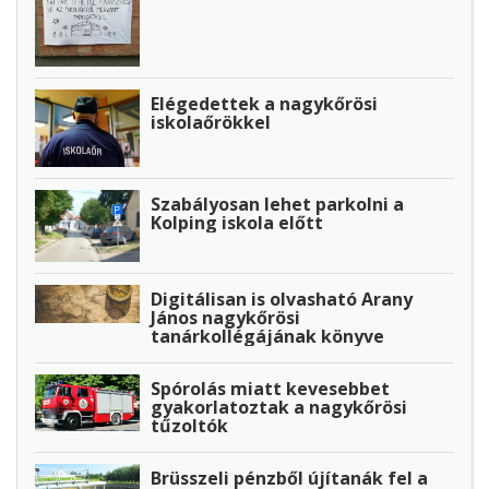
Elégedettek a nagykőrösi
iskolaőrökkel
Szabályosan lehet parkolni a
Kolping iskola előtt
Digitálisan is olvasható Arany
János nagykőrösi
tanárkollégájának könyve
Spórolás miatt kevesebbet
gyakorlatoztak a nagykőrösi
tűzoltók
Brüsszeli pénzből újítanák fel a