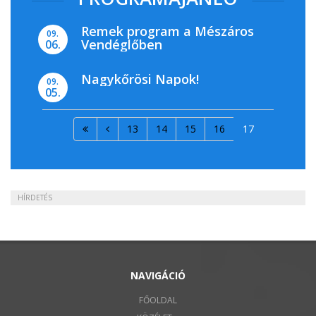
Remek program a Mészáros
09.
Vendéglőben
06.
Nagykőrösi Napok!
09.
05.
13
14
15
16
17
HÍRDETÉS
NAVIGÁCIÓ
FŐOLDAL