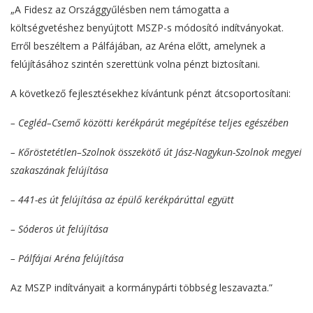
„A Fidesz az Országgyűlésben nem támogatta a
költségvetéshez benyújtott MSZP-s módosító indítványokat.
Erről beszéltem a Pálfájában, az Aréna előtt, amelynek a
felújításához szintén szerettünk volna pénzt biztosítani.
A következő fejlesztésekhez kívántunk pénzt átcsoportosítani:
– Cegléd–Csemő közötti kerékpárút megépítése teljes egészében
– Kőröstetétlen–Szolnok összekötő út Jász-Nagykun-Szolnok megyei
szakaszának felújítása
– 441-es út felújítása az épülő kerékpárúttal együtt
– Sóderos út felújítása
– Pálfájai Aréna felújítása
Az MSZP indítványait a kormánypárti többség leszavazta.”