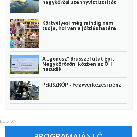
nagykőrösi szennyvíztisztítót
Körtvélyesi még mindig nem
tudja, hol van a jóízlés határa
A „gonosz” Brüsszel utat épít
Nagykőrösön, közben az ÖH
hazudik
PERISZKÓP - Fegyverkezési pénz
DERSHAN
PROGRAMAJÁNLÓ