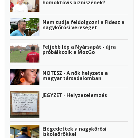
homoktövis bizniszének?
Nem tudja feldolgozni a Fidesz a
nagykőrösi vereséget
Feljebb lép a Nyársapát - újra
próbálkozik a MozGo
NOTESZ - A nők helyzete a
magyar társadalomban
JEGYZET - Helyzetelemzés
Elégedettek a nagykőrösi
iskolaőrökkel