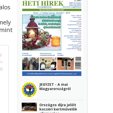
alos
mely
 mint
JEGYZET - A mai
Magyarországról
Országos díjra jelölt
kocséri kertművelők