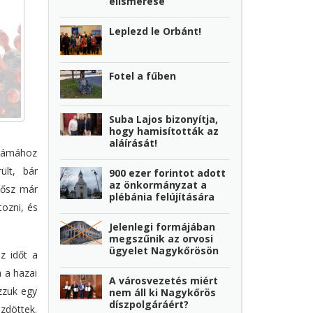
elismerése
Leplezd le Orbánt!
Fotel a fűben
Suba Lajos bizonyítja,
hogy hamisították az
aláírását!
számához
ült, bár
900 ezer forintot adott
az önkormányzat a
 ősz már
plébánia felújítására
tozni, és
Jelenlegi formájában
megszűnik az orvosi
ügyelet Nagykőrösön
z időt a
 a hazai
A városvezetés miért
zzuk egy
nem áll ki Nagykőrös
díszpolgáráért?
döttek.