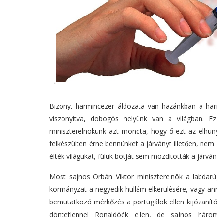
Bizony, harmincezer áldozata van hazánkban a har
viszonyítva, dobogós helyünk van a világban. Ez
miniszterelnökünk azt mondta, hogy ő ezt az elhun
felkészülten érne bennünket a járványt illetően, nem 
élték világukat, fülük botját sem mozdították a járván
Most sajnos Orbán Viktor miniszterelnök a labdarú
kormányzat a negyedik hullám elkerülésére, vagy an
bemutatkozó mérkőzés a portugálok ellen kijózanítól
döntetlennel Ronaldóék ellen, de sajnos háro