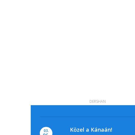
DERSHAN
Közel a Kánaán!
03.