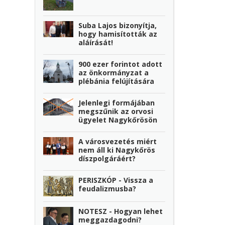
Suba Lajos bizonyítja,
hogy hamisították az
aláírását!
900 ezer forintot adott
az önkormányzat a
plébánia felújítására
Jelenlegi formájában
megszűnik az orvosi
ügyelet Nagykőrösön
A városvezetés miért
nem áll ki Nagykőrös
díszpolgáráért?
PERISZKÓP - Vissza a
feudalizmusba?
NOTESZ - Hogyan lehet
meggazdagodni?