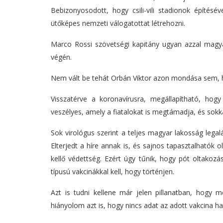
Bebizonyosodott, hogy csili-vili stadionok építésév
ütőképes nemzeti válogatottat létrehozni.
Marco Rossi szövetségi kapitány ugyan azzal magyará
végén.
Nem vált be tehát Orbán Viktor azon mondása sem, 
Visszatérve a koronavírusra, megállapítható, hog
veszélyes, amely a fiatalokat is megtámadja, és sokkal
Sok virológus szerint a teljes magyar lakosság lega
Elterjedt a híre annak is, és sajnos tapasztalhatók
kellő védettség. Ezért úgy tűnik, hogy pót oltakoz
típusú vakcinákkal kell, hogy történjen.
Azt is tudni kellene már jelen pillanatban, hogy
hiányolom azt is, hogy nincs adat az adott vakcina 