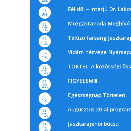
06.
Félidő! – interjú Dr. La
02.
20.
Mozgástanoda Meghívó
02.
17.
Télűző farsang Jászkara
02.
13.
Vidám hétvége Nyársap
02.
13.
TÖRTEL: A közösségi ös
02.
13.
FIGYELEM!!!
02.
07.
Egészségnap Törtelen
08.
13.
Augusztus 20-ai progra
08.
13.
Jászkarajenői búcsú
08.
13.