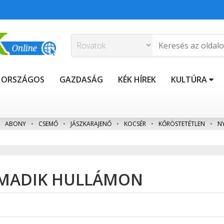
ORSZÁGOS
GAZDASÁG
KÉK HÍREK
KULTÚRA
ABONY
•
CSEMŐ
•
JÁSZKARAJENŐ
•
KOCSÉR
•
KŐRÖSTETÉTLEN
•
N
ARMADIK HULLÁMON