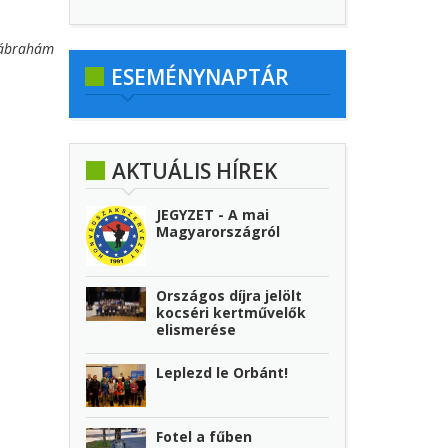
ábrahám
ESEMÉNYNAPTÁR
AKTUÁLIS HÍREK
JEGYZET - A mai
Magyarországról
Országos díjra jelölt
kocséri kertművelők
elismerése
Leplezd le Orbánt!
Fotel a fűben