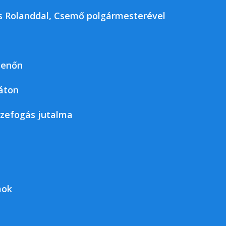
kos Rolanddal, Csemő polgármesterével
jenőn
áton
szefogás jutalma
mok