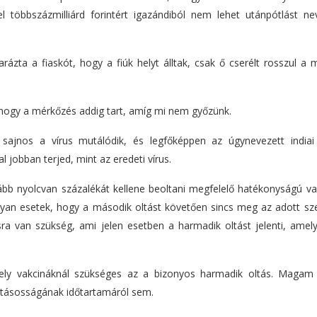
el többszázmilliárd forintért igazándiból nem lehet utánpótlást nev
zta a fiaskót, hogy a fiúk helyt álltak, csak ő cserélt rosszul a 
hogy a mérkőzés addig tart, amíg mi nem győzünk.
y sajnos a vírus mutálódik, és legfőképpen az úgynevezett india
 jobban terjed, mint az eredeti vírus.
lább nyolcvan százalékát kellene beoltani megfelelő hatékonyságú va
 olyan esetek, hogy a második oltást követően sincs meg az adott sz
ásra van szükség, ami jelen esetben a harmadik oltást jelenti, ame
 mely vakcináknál szükséges az a bizonyos harmadik oltás. Magam 
hatásosságának időtartamáról sem.