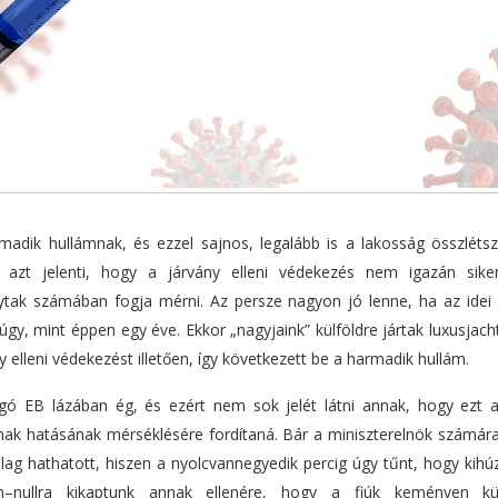
madik hullámnak, és ezzel sajnos, legalább is a lakosság összlét
 azt jelenti, hogy a járvány elleni védekezés nem igazán siker
ytak számában fogja mérni. Az persze nagyon jó lenne, ha az idei
úgy, mint éppen egy éve. Ekkor „nagyjaink” külföldre jártak luxusjach
y elleni védekezést illetően, így következett be a harmadik hullám.
gó EB lázában ég, és ezért nem sok jelét látni annak, hogy ezt a
nak hatásának mérséklésére fordítaná. Bár a miniszterelnök számára
ag hathatott, hiszen a nyolcvannegyedik percig úgy tűnt, hogy kihú
m–nullra kikaptunk annak ellenére, hogy a fiúk keményen küz