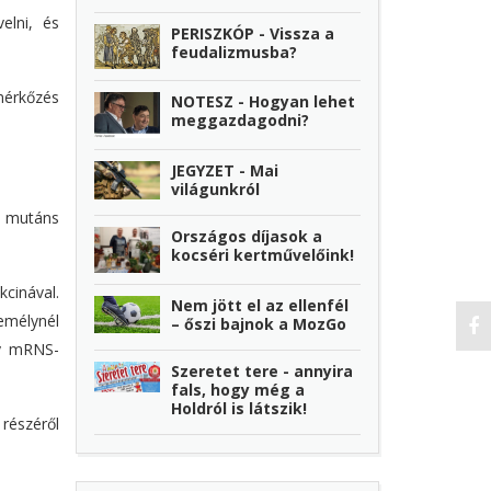
elni, és
PERISZKÓP - Vissza a
feudalizmusba?
mérkőzés
NOTESZ - Hogyan lehet
meggazdagodni?
JEGYZET - Mai
világunkról
i mutáns
Országos díjasok a
kocséri kertművelőink!
kcinával.
Nem jött el az ellenfél
emélynél
– őszi bajnok a MozGo
ly mRNS-
Szeretet tere - annyira
fals, hogy még a
Holdról is látszik!
részéről