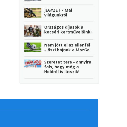
JEGYZET - Mai
világunkról
Országos díjasok a
kocséri kertművelőink!
Nem jött el az ellenfél
– őszi bajnok a MozGo
Szeretet tere - annyira
fals, hogy még a
Holdról is látszik!