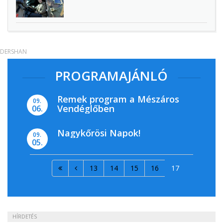
DERSHAN
PROGRAMAJÁNLÓ
Remek program a Mészáros
09.
Vendéglőben
06.
Nagykőrösi Napok!
09.
05.
13
14
15
16
17
HÍRDETÉS