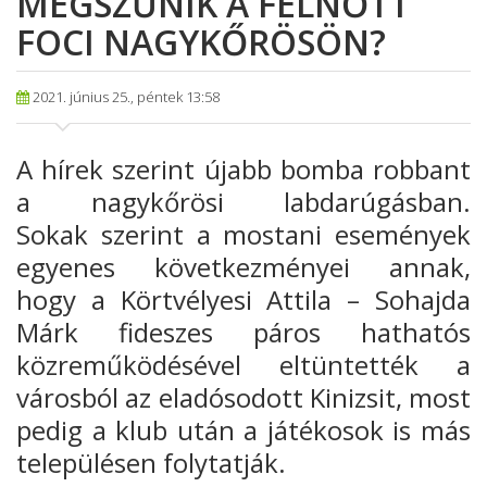
MEGSZŰNIK A FELNŐTT
FOCI NAGYKŐRÖSÖN?
2021. június 25., péntek 13:58
A hírek szerint újabb bomba robbant
a nagykőrösi labdarúgásban.
Sokak
szerint a mostani események
egyenes következményei annak,
hogy a Körtvélyesi
Attila – Sohajda
Márk fideszes
páros hathatós
közreműködésével eltüntették a
városból az eladósodott Kinizsit, most
pedig a klub után a játékosok is más
településen folytatják.