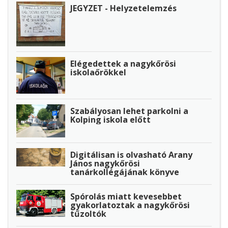
JEGYZET - Helyzetelemzés
Elégedettek a nagykőrösi
iskolaőrökkel
Szabályosan lehet parkolni a
Kolping iskola előtt
Digitálisan is olvasható Arany
János nagykőrösi
tanárkollégájának könyve
Spórolás miatt kevesebbet
gyakorlatoztak a nagykőrösi
tűzoltók