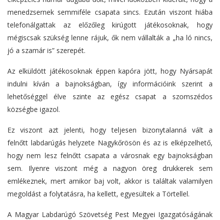
menedzsernek semmiféle csapata sincs.
Ezután viszont hiába
telefonálgattak az előzőleg kirúgott játékosoknak, hogy
mégiscsak szükség lenne rájuk, ők nem vállalták a „ha ló nincs,
jó a szamár is” szerepét.
Az elküldött játékosoknak éppen kapóra jött, hogy Nyársapát
indulni kíván a bajnokságban, így információink szerint a
lehetőséggel élve
szinte az egész csapat a szomszédos
községbe igazol
.
Ez viszont azt jelenti, hogy teljesen bizonytalanná vált a
felnőtt
labdarúgás helyzete Nagykőrösön és az is elképzelhető,
hogy nem lesz
felnőtt csapata a városnak egy bajnokságban
sem. Ilyenre viszont még
a nagyon öreg drukkerek sem
emlékeznek, mert amikor baj
volt, akkor is találtak valamilyen
megoldást a folytatásra, ha kellett,
egyesültek a Törtellel.
A Magyar Labdarúgó Szövetség Pest Megyei Igazgatóságának