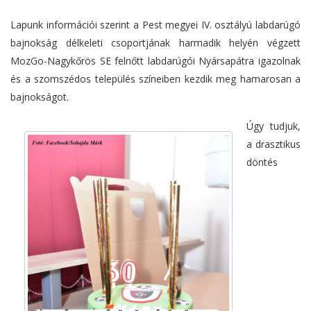
Lapunk információi szerint a Pest megyei IV. osztályú labdarúgó
bajnokság délkeleti csoportjának harmadik helyén végzett
MozGo-Nagykőrös SE felnőtt labdarúgói Nyársapátra igazolnak
és a szomszédos település színeiben kezdik meg hamarosan a
bajnokságot.
Úgy tudjuk,
a drasztikus
döntés