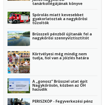
tanárkollégájának könyve
Spórolás miatt kevesebbet
gyakorlatoztak a nagykőrösi
tűzoltók
Brüsszeli pénzből újítanák fel a
nagykőrösi szennyvíztisztítót
Körtvélyesi még mindig nem
tudja, hol van a jóízlés határa
A „gonosz” Brüsszel utat épít
Nagykőrösön, közben az ÖH
hazudik
PERISZKÓP - Fegyverkezési pénz