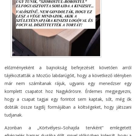
előzményeként a bajnokság befejezését követően
arról
tájékoztatták a MozGo
labdarúgóit, hogy a következő idényben
már nem számítanak rájuk, ugyanis
egy menedzser egy
komplett csapatot hoz Nagykőrösre.
Érdemes megjegyezni,
hogy a csapat tagjai egy forintot sem kaptak, sőt, még ők
dobták össze tagdíj formájában a költségeket, hogy játszani
tudjanak.
Azonban a „Körtvélyesi–Sohajda tervként” emlegetett
elképzelés hamar dugába dőlt,
mivel időközben kiderült, hogy a