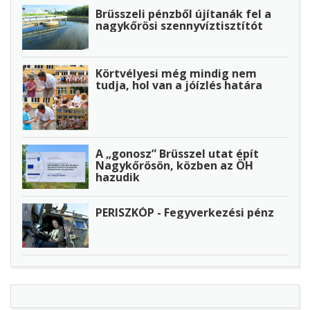
Brüsszeli pénzből újítanák fel a
nagykőrösi szennyvíztisztítót
Körtvélyesi még mindig nem
tudja, hol van a jóízlés határa
A „gonosz” Brüsszel utat épít
Nagykőrösön, közben az ÖH
hazudik
PERISZKÓP - Fegyverkezési pénz