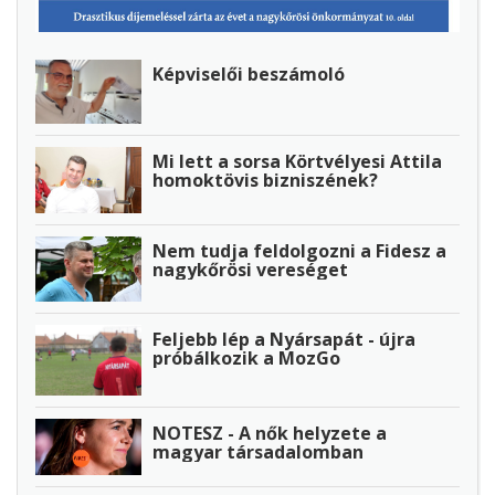
Képviselői beszámoló
Mi lett a sorsa Körtvélyesi Attila
homoktövis bizniszének?
Nem tudja feldolgozni a Fidesz a
nagykőrösi vereséget
Feljebb lép a Nyársapát - újra
próbálkozik a MozGo
NOTESZ - A nők helyzete a
magyar társadalomban