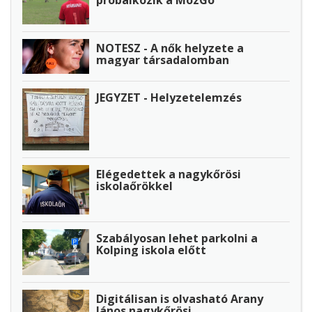
próbálkozik a MozGo
NOTESZ - A nők helyzete a
magyar társadalomban
JEGYZET - Helyzetelemzés
Elégedettek a nagykőrösi
iskolaőrökkel
Szabályosan lehet parkolni a
Kolping iskola előtt
Digitálisan is olvasható Arany
János nagykőrösi