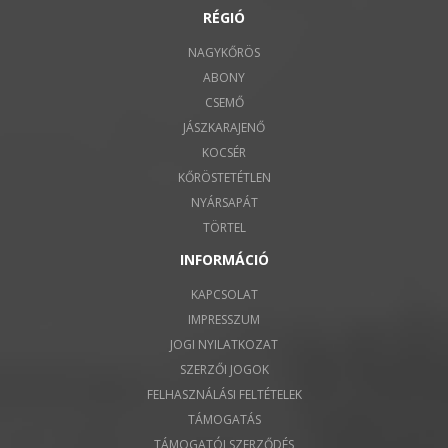
RÉGIÓ
NAGYKŐRÖS
ABONY
CSEMŐ
JÁSZKARAJENŐ
KOCSÉR
KŐRÖSTETÉTLEN
NYÁRSAPÁT
TÖRTEL
INFORMÁCIÓ
KAPCSOLAT
IMPRESSZUM
JOGI NYILATKOZAT
SZERZŐI JOGOK
FELHASZNÁLÁSI FELTÉTELEK
TÁMOGATÁS
TÁMOGATÓI SZERZŐDÉS