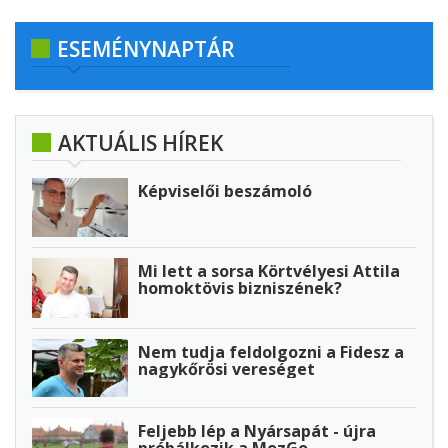
ESEMÉNYNAPTÁR
AKTUÁLIS HÍREK
Képviselői beszámoló
Mi lett a sorsa Körtvélyesi Attila
homoktövis bizniszének?
Nem tudja feldolgozni a Fidesz a
nagykőrösi vereséget
Feljebb lép a Nyársapát - újra