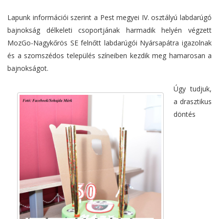
Lapunk információi szerint a Pest megyei IV. osztályú labdarúgó
bajnokság délkeleti csoportjának harmadik helyén végzett
MozGo-Nagykőrös SE felnőtt labdarúgói Nyársapátra igazolnak
és a szomszédos település színeiben kezdik meg hamarosan a
bajnokságot.
Úgy tudjuk,
a drasztikus
döntés