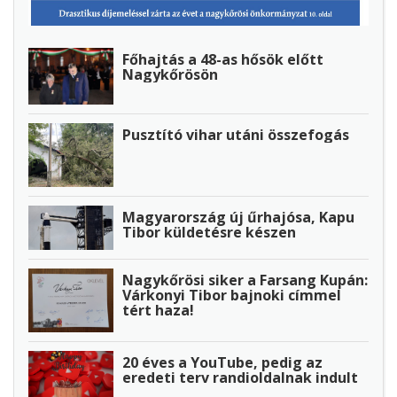
Főhajtás a 48-as hősök előtt
Nagykőrösön
Pusztító vihar utáni összefogás
Magyarország új űrhajósa, Kapu
Tibor küldetésre készen
Nagykőrösi siker a Farsang Kupán:
Várkonyi Tibor bajnoki címmel
tért haza!
20 éves a YouTube, pedig az
eredeti terv randioldalnak indult