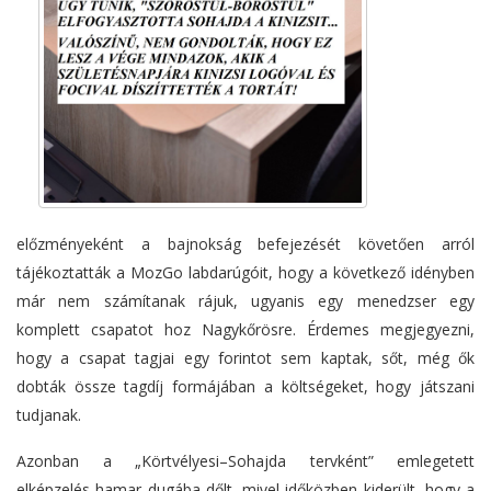
előzményeként a bajnokság befejezését követően
arról
tájékoztatták a MozGo
labdarúgóit, hogy a következő idényben
már nem számítanak rájuk, ugyanis
egy menedzser egy
komplett csapatot hoz Nagykőrösre.
Érdemes megjegyezni,
hogy a csapat tagjai egy forintot sem kaptak, sőt, még ők
dobták össze tagdíj formájában a költségeket, hogy játszani
tudjanak.
Azonban a „Körtvélyesi–Sohajda tervként” emlegetett
elképzelés hamar dugába dőlt,
mivel időközben kiderült, hogy a