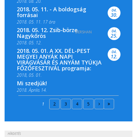
2018. 08. 20.
2018. 05. 11. - A boldogság
04.
forrásai
30.
2018. 05. 11. 17 óra
2018. 05. 12. Zsib-börze
04.
DERSHAN
2018. 05. 11. 19 óra
Nagykőrös
25.
2018. 05. 12.
2018. 05. 01. A XX. DÉL-PEST
04.
MEGYEI ANYÁK NAPI
12.
VIRÁGVÁSÁR ÉS ANYÁM TYÚKJA
FŐZŐFESZTIVÁL programja:
2018, 05. 01.
Mi szedjük!
2018. Április 14.
2018. Április 15.
1
2
3
4
5
2018. Április 22.
HÍRDETÉS