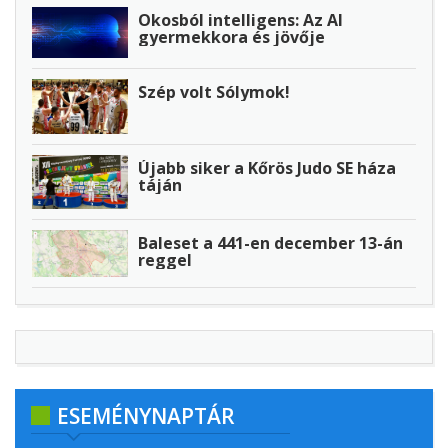
Okosból intelligens: Az AI
gyermekkora és jövője
Szép volt Sólymok!
Újabb siker a Kőrös Judo SE háza
táján
Baleset a 441-en december 13-án
reggel
ESEMÉNYNAPTÁR