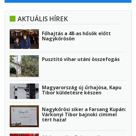
AKTUÁLIS HÍREK
Főhajtás a 48-as hősök előtt
Nagykőrösön
Pusztító vihar utáni összefogás
Magyarország új űrhajósa, Kapu
Tibor küldetésre készen
Nagykőrösi siker a Farsang Kupán:
Várkonyi Tibor bajnoki címmel
tért haza!