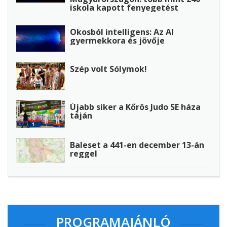
iskola kapott fenyegetést
Okosból intelligens: Az AI
gyermekkora és jövője
Szép volt Sólymok!
Újabb siker a Kőrös Judo SE háza
táján
Baleset a 441-en december 13-án
reggel
PROGRAMAJÁNLÓ