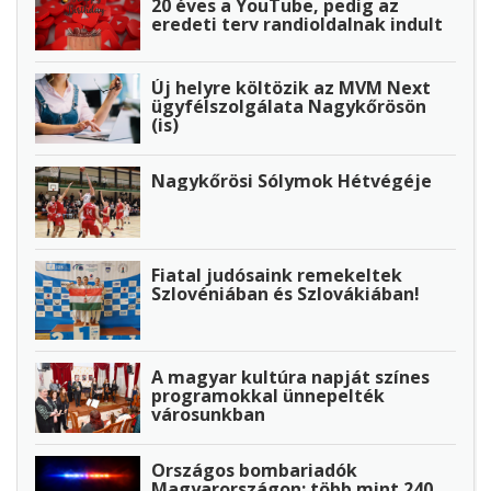
20 éves a YouTube, pedig az
eredeti terv randioldalnak indult
Új helyre költözik az MVM Next
ügyfélszolgálata Nagykőrösön
(is)
Nagykőrösi Sólymok Hétvégéje
Fiatal judósaink remekeltek
Szlovéniában és Szlovákiában!
A magyar kultúra napját színes
programokkal ünnepelték
városunkban
Országos bombariadók
Magyarországon: több mint 240