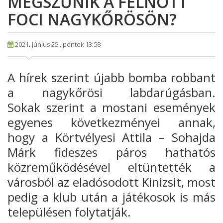
MEGSZŰNIK A FELNŐTT
FOCI NAGYKŐRÖSÖN?
2021. június 25., péntek 13:58
A hírek szerint újabb bomba robbant
a nagykőrösi labdarúgásban.
Sokak
szerint a mostani események
egyenes következményei annak,
hogy a Körtvélyesi
Attila – Sohajda
Márk fideszes
páros hathatós
közreműködésével eltüntették a
városból az eladósodott Kinizsit, most
pedig a klub után a játékosok is más
településen folytatják.