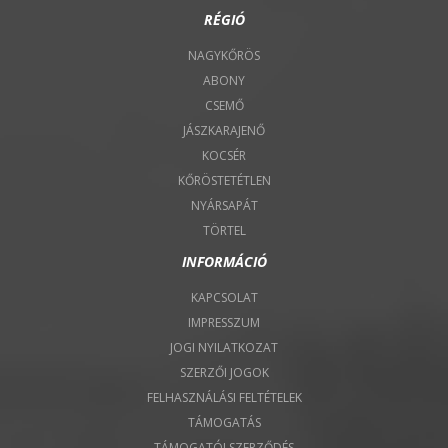
RÉGIÓ
NAGYKŐRÖS
ABONY
CSEMŐ
JÁSZKARAJENŐ
KOCSÉR
KŐRÖSTETÉTLEN
NYÁRSAPÁT
TÖRTEL
INFORMÁCIÓ
KAPCSOLAT
IMPRESSZUM
JOGI NYILATKOZAT
SZERZŐI JOGOK
FELHASZNÁLÁSI FELTÉTELEK
TÁMOGATÁS
TÁMOGATÓI SZERZŐDÉS