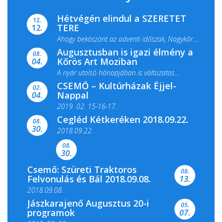
Hétvégén elindul a SZERETET
12.
TERE
12.
Ahogy beköszönt az adventi időszak, Nagykőrös
Augusztusban is igazi élmény a
ismét megtelik ünnepi fénnyel és közös...
08.
Kőrös Art Moziban
04.
A nyár utolsó hónapjában is változatos
CSEMŐ – Kultúrházak Éjjel-
filmkínálattal, családi...
02.
Nappal
04.
2019. 02. 15-16-17.
Cegléd Kétkeréken 2018.09.22.
08.
Színes és tartalmas programokkal várja a
30.
2018.09.22.
Csemői Községi Könyvtár és...
08.
30.
Csemő: Szüreti Traktoros
08.
Felvonulás és Bál 2018.09.08.
13.
2018.09.08.
Jászkarajenő Augusztus 20-i
05.
programok
07.