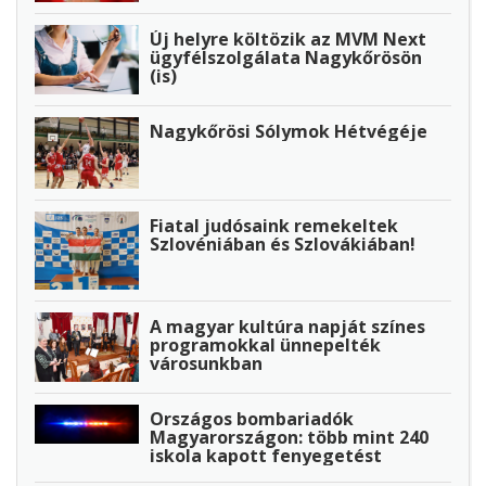
Új helyre költözik az MVM Next
ügyfélszolgálata Nagykőrösön
(is)
Nagykőrösi Sólymok Hétvégéje
Fiatal judósaink remekeltek
Szlovéniában és Szlovákiában!
A magyar kultúra napját színes
programokkal ünnepelték
városunkban
Országos bombariadók
Magyarországon: több mint 240
iskola kapott fenyegetést