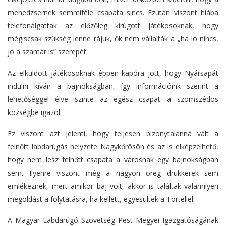
menedzsernek semmiféle csapata sincs.
Ezután viszont hiába
telefonálgattak az előzőleg kirúgott játékosoknak, hogy
mégiscsak szükség lenne rájuk, ők nem vállalták a „ha ló nincs,
jó a szamár is” szerepét.
Az elküldött játékosoknak éppen kapóra jött, hogy Nyársapát
indulni kíván a bajnokságban, így információink szerint a
lehetőséggel élve
szinte az egész csapat a szomszédos
községbe igazol
.
Ez viszont azt jelenti, hogy teljesen bizonytalanná vált a
felnőtt
labdarúgás helyzete Nagykőrösön és az is elképzelhető,
hogy nem lesz
felnőtt csapata a városnak egy bajnokságban
sem. Ilyenre viszont még
a nagyon öreg drukkerek sem
emlékeznek, mert amikor baj
volt, akkor is találtak valamilyen
megoldást a folytatásra, ha kellett,
egyesültek a Törtellel.
A Magyar Labdarúgó Szövetség Pest Megyei Igazgatóságának