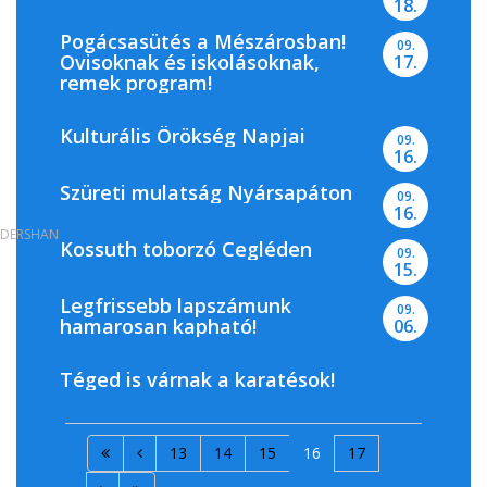
18.
Pogácsasütés a Mészárosban!
09.
Ovisoknak és iskolásoknak,
17.
remek program!
Kulturális Örökség Napjai
09.
16.
Szüreti mulatság Nyársapáton
09.
16.
DERSHAN
Kossuth toborzó Cegléden
09.
15.
Legfrissebb lapszámunk
09.
hamarosan kapható!
06.
Téged is várnak a karatésok!
13
14
15
16
17