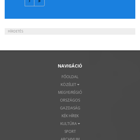
HÍRDETÉS
NAVIGÁCIÓ
FŐOLDAL
KÖZÉLET
MEGYE/RÉGIÓ
ORSZÁGOS
GAZDASÁG
KÉK HÍREK
KULTÚRA
SPORT
ARCHIVUM