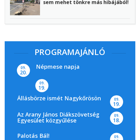
sem mehet tönkre más hibájából!
PROGRAMAJÁNLÓ
Népmese napja
09.
20.
09.
19.
Állásbörze ismét Nagykőrösön
09.
19.
Az Arany János Diákszövetség
09.
Egyesület közgyűlése
18.
Palotás Bál!
09.