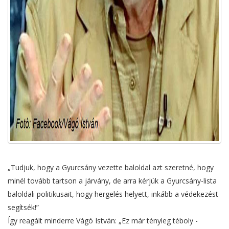
„Tudjuk, hogy a Gyurcsány vezette baloldal azt szeretné, hogy
minél tovább tartson a járvány, de arra kérjük a Gyurcsány-lista
baloldali politikusait, hogy hergelés helyett, inkább a védekezést
segítsék!”
Így reagált minderre Vágó István: „Ez már tényleg téboly -