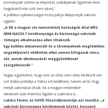
kormányzati szinten (a helyesírás szabályainak figyelmen kívül
hagyásáról már szót sem ejtve).”
A politikus nyilvánosságra hozta pártja álláspontját vakcina-
ügyben:
„A DK a magyar (és nemzetközi) hatóságok által MÉG
NEM IGAZOLT hatékonyságú és biztonságú vakcinák
tömeges alkalmazása ellen tiltakozik.
Egy kellően dokumentált és a törvényeknek megfelelően
engedélyezett védőoltás ellen semmi kifogásuk nincs,
sőt, annak alkalmazását meggyőződéssel
szorgalmazzák.”
Vagyis egyértelmű, hogy nem az oltás-nem oltás kérdésről van
szó (hiába próbálja a Fidesz ezt beállítani), hanem arról, hogy
melyik vakcinával oltsák be a magyar embereket!
Mindezek után érdemes figyelni a szakmára is…
Lukács Ferenc az OGYÉI főosztályvezetője azt mondta: „a
vakcinát biztonságos körülmények között, korszerű