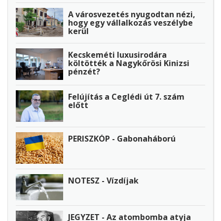
A városvezetés nyugodtan nézi,
hogy egy vállalkozás veszélybe
kerül
Kecskeméti luxusirodára
költötték a Nagykőrösi Kinizsi
pénzét?
Felújítás a Ceglédi út 7. szám
előtt
PERISZKÓP - Gabonaháború
NOTESZ - Vízdíjak
JEGYZET - Az atombomba atyja