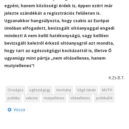
egyéni, hanem közösségi érdek is, éppen ezért már
jelezte szándékát a regisztrációs felületen is.
Ugyanakkor hangsúlyozta, hogy csakis az Európai
Unióban elfogadott, bevizsgált oltóanyaggal engedi
mindezt! A nem kellő hatékonyságú, vagy kellően
bevizsgált keletről érkező oltóanyagról azt mondta,
hogy tart az egészségügyi kockázattól is, illetve Ő
ugyanúgy mint pártja „nem oltásellenes, hanem
mutyiellenes”!
K.Zs.B.T.
Országos
egészségügy
Kormány
Vágó István
MUTYI
politika
vakcina
mutyiellenes
oltásellenes
politikaDK
Vissza