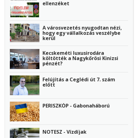
ellenzéket
A városvezetés nyugodtan nézi,
hogy egy vállalkozás veszélybe
kerül
Kecskeméti luxusirodára
költötték a Nagykőrösi Kinizsi
pénzét?
Felújítás a Ceglédi út 7. szám
előtt
PERISZKÓP - Gabonaháború
NOTESZ - Vízdíjak