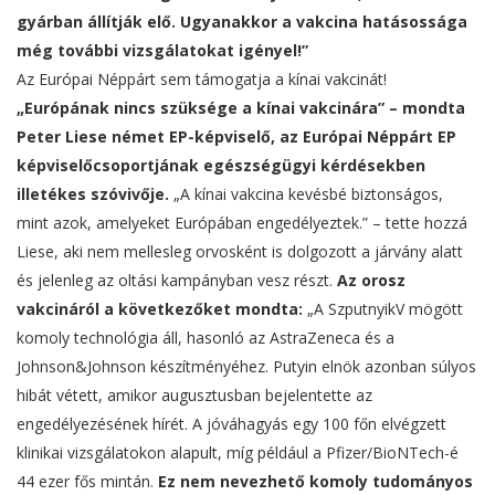
gyárban állítják elő. Ugyanakkor a vakcina hatásossága
még további vizsgálatokat igényel!”
Az Európai Néppárt sem támogatja a kínai vakcinát!
„Európának nincs szüksége a kínai vakcinára” – mondta
Peter Liese német EP-képviselő, az Európai Néppárt EP
képviselőcsoportjának egészségügyi kérdésekben
illetékes szóvivője.
„A kínai vakcina kevésbé biztonságos,
mint azok, amelyeket Európában engedélyeztek.” – tette hozzá
Liese, aki nem mellesleg orvosként is dolgozott a járvány alatt
és jelenleg az oltási kampányban vesz részt.
Az orosz
vakcináról a következőket mondta:
„A SzputnyikV mögött
komoly technológia áll, hasonló az AstraZeneca és a
Johnson&Johnson készítményéhez. Putyin elnök azonban súlyos
hibát vétett, amikor augusztusban bejelentette az
engedélyezésének hírét. A jóváhagyás egy 100 főn elvégzett
klinikai vizsgálatokon alapult, míg például a Pfizer/BioNTech-é
44 ezer fős mintán.
Ez nem nevezhető komoly tudományos