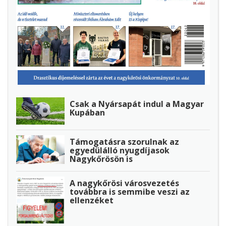
Csak a Nyársapát indul a Magyar
Kupában
Támogatásra szorulnak az
egyedülálló nyugdíjasok
Nagykőrösön is
A nagykőrösi városvezetés
továbbra is semmibe veszi az
ellenzéket