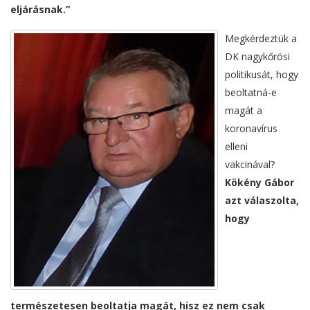
eljárásnak.”
Megkérdeztük a
DK nagykőrösi
politikusát, hogy
beoltatná-e
magát a
koronavírus
elleni
vakcinával?
Kökény Gábor
azt válaszolta,
hogy
természetesen beoltatja magát, hisz ez nem csak