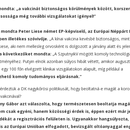
mondta: „a vakcinát biztonságos körülmények között, korsze
ásossága még további vizsgálatokat igényel!”
– mondta Peter Liese német EP-képviselő, az Európai Néppárt 
en illetékes szóvivője.
„A kínai vakcina kevésbé biztonságos, mint
ese, aki nem mellesleg orvosként is dolgozott a járvány alatt és jele
l a következőket mondta:
„A SzputnyikV mögött komoly technológia
ményéhez. Putyin elnök azonban súlyos hibát vétett, amikor augusz
egy 100 főn elvégzett klinikai vizsgálatokon alapult, míg például a
zhető komoly tudományos eljárásnak.”
rdeztük a DK nagykőrösi politikusát, hogy beoltatná-e magát a koro
i vakcinával?
ny Gábor azt válaszolta, hogy természetesen beoltatja magát
em csak egyéni, hanem közösségi érdek is, éppen ezért már j
dékát a regisztrációs felületen is. Ugyanakkor hangsúlyozta,
is az Európai Unióban elfogadott, bevizsgált oltóanyaggal en