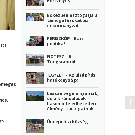
Körtvélyesi
Bőkezűen osztogatja a
támogatásokat az
önkormányzat
PERISZKÓP - Ez is
politika?
ista
NOTESZ - A
Tungsramról
JEGYZET - Az újságírás
hatékonysága
tömeges
Lassan vége a nyárnak,
de a kirándulások
ncs,
hasonló feledhetetlen
élményt tartogatnak
ogy
Ünnepelt a község