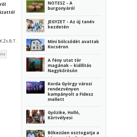
NOTESZ - A
ről
burgonyáról
ázattól
JEGYZET - Az új tanév
kezdetén
K.Zs.B.T.
Mini bölcsődét avattak
Kocséron
ina
A fény utat tör
magának – kiállítás
Nagykőrösön
Korda György városi
rendezvényen
kampányolt a Fidesz
mellett
Győzike, Holló,
Körtvélyesi
Bőkezűen osztogatja a