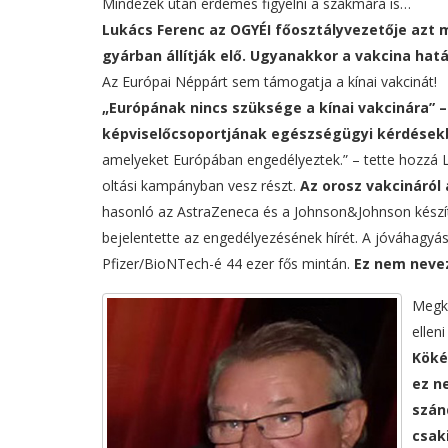
Mindezek után érdemes figyelni a szakmára is…
Lukács Ferenc az OGYÉI főosztályvezetője azt 
gyárban állítják elő. Ugyanakkor a vakcina hat
Az Európai Néppárt sem támogatja a kínai vakcinát!
„Európának nincs szüksége a kínai vakcinára” 
képviselőcsoportjának egészségügyi kérdésekb
amelyeket Európában engedélyeztek.” – tette hozzá Li
oltási kampányban vesz részt.
Az orosz vakcináró
hasonló az AstraZeneca és a Johnson&Johnson készít
bejelentette az engedélyezésének hírét. A jóváhagyás 
Pfizer/BioNTech-é 44 ezer fős mintán.
Ez nem neve
Megké
ellen
Köké
ez n
szán
csak