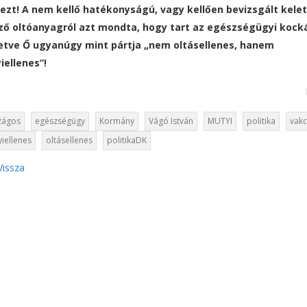
ezt! A nem kellő hatékonyságú, vagy kellően bevizsgált kelet
ző oltóanyagról azt mondta, hogy tart az egészségügyi kock
illetve Ő ugyanúgy mint pártja „nem oltásellenes, hanem
iellenes”!
zágos
egészségügy
Kormány
Vágó István
MUTYI
politika
vakc
iellenes
oltásellenes
politikaDK
issza