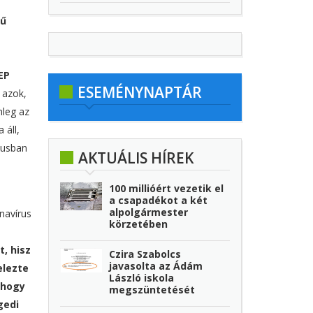
rű
EP
ESEMÉNYNAPTÁR
 azok,
nleg az
 áll,
tusban
AKTUÁLIS HÍREK
100 millióért vezetik el
a csapadékot a két
alpolgármester
navírus
körzetében
, hisz
Czira Szabolcs
javasolta az Ádám
elezte
László iskola
 hogy
megszüntetését
gedi