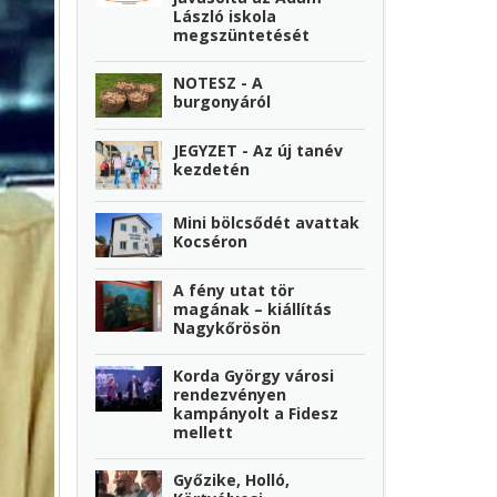
László iskola
megszüntetését
NOTESZ - A
burgonyáról
JEGYZET - Az új tanév
kezdetén
Mini bölcsődét avattak
Kocséron
A fény utat tör
magának – kiállítás
Nagykőrösön
Korda György városi
rendezvényen
kampányolt a Fidesz
mellett
Győzike, Holló,