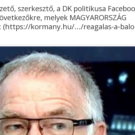
zető, szerkesztő, a DK politikusa Facebo
 a következőkre, melyek MAGYARORSZÁG
https://kormany.hu/.../reagalas-a-balol