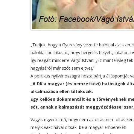
„Tudjuk, hogy a Gyurcsány vezette baloldal azt szeret
baloldali politikusait, hogy hergelés helyett, inkább a
Így reagált minderre Vágó István: „Ez már tényleg tébo
hagyásáról már szót sem ejtve).”
A politikus nyilvánosságra hozta pártja álláspontját 
„A DK a magyar (és nemzetközi) hatóságok ál
alkalmazása ellen tiltakozik.
Egy kellően dokumentált és a törvényeknek me
sőt, annak alkalmazását meggyőződéssel szor
Vagyis egyértelmű, hogy nem az oltás-nem oltás kérdés
melyik vakcinával oltsák be a magyar embereket!