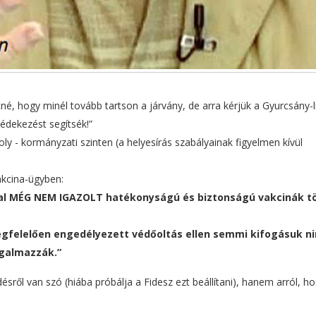
né, hogy minél tovább tartson a járvány, de arra kérjük a Gyurcsány-l
 védekezést segítsék!”
ly - kormányzati szinten (a helyesírás szabályainak figyelmen kívül
vakcina-ügyben:
tal MÉG NEM IGAZOLT hatékonyságú és biztonságú vakcinák 
gfelelően engedélyezett védőoltás ellen semmi kifogásuk ni
galmazzák.”
ről van szó (hiába próbálja a Fidesz ezt beállítani), hanem arról, h