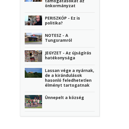
támogatásokat az
önkormányzat
PERISZKÓP - Ez is
politika?
NOTESZ - A
Tungsramról
JEGYZET - Az újságírás
hatékonysága
Lassan vége a nyárnak,
de a kirándulások
hasonló feledhetetlen
élményt tartogatnak
Ünnepelt a község