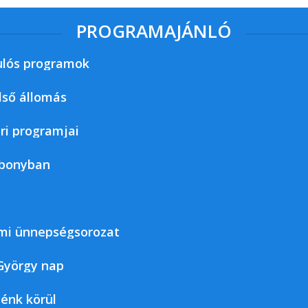
PROGRAMAJÁNLÓ
ulós programok
lső állomás
ri programjai
Abonyban
umi ünnepségsorozat
György nap
énk körül