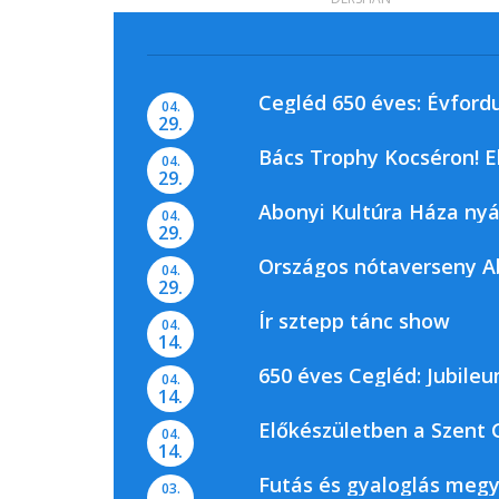
Cegléd 650 éves: Évford
04.
29.
Bács Trophy Kocséron! E
04.
29.
Abonyi Kultúra Háza nyá
04.
29.
Országos nótaverseny 
04.
29.
Ír sztepp tánc show
04.
14.
650 éves Cegléd: Jubile
04.
14.
Előkészületben a Szent 
04.
14.
Futás és gyaloglás megy
03.