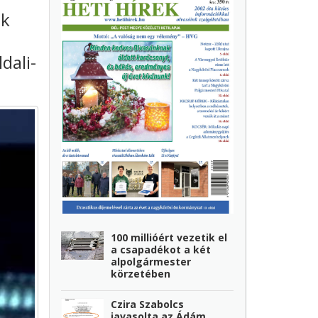
ok
dali-
100 millióért vezetik el
a csapadékot a két
alpolgármester
körzetében
Czira Szabolcs
javasolta az Ádám