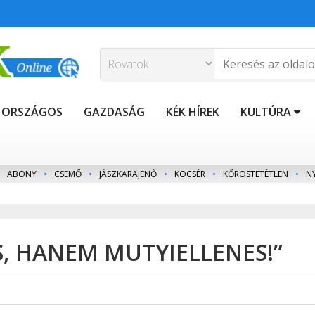
ORSZÁGOS
GAZDASÁG
KÉK HÍREK
KULTÚRA
ABONY
•
CSEMŐ
•
JÁSZKARAJENŐ
•
KOCSÉR
•
KŐRÖSTETÉTLEN
•
N
, HANEM MUTYIELLENES!”