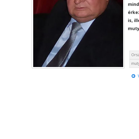
mind
érke
is, 
muty
Ors
muty
V