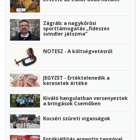
Zágráb: a nagykőrösi
sporttámogatás „fideszes
svindler játszma”
NOTESZ - A költségvetésről
JEGYZET - Értéktelenedik a
keresetek értéke
Kiváló hangulatban versenyeztek
a bringások Csemőben
Kocséri szüreti vigasságok
Fotókiállítás argentin tangóval