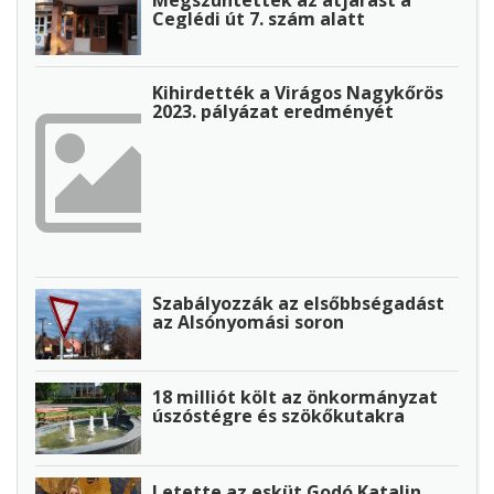
Ceglédi út 7. szám alatt
Kihirdették a Virágos Nagykőrös
2023. pályázat eredményét
Szabályozzák az elsőbbségadást
az Alsónyomási soron
18 milliót költ az önkormányzat
úszóstégre és szökőkutakra
Letette az esküt Godó Katalin