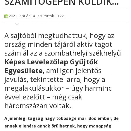
SZÁMÍTÓGÉPEN KÜLDIK…
2021. január 14., csütörtök 10:22
A sajtóból megtudhattuk, hogy az
ország minden tájáról aktív tagot
számlál az a szombathelyi székhelyű
Képes Levelezőlap Gyűjtők
Egyesülete
, ami igen jelentős
javulás, tekintettel arra, hogy a
megalakulásukkor – úgy harminc
évvel ezelőtt – még csak
háromszázan voltak.
A jelenlegi tagság nagy többsége már idős ember, de
ennek ellenére annak örülhetnek, hogy manapság