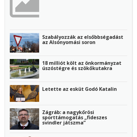
Szabályozzák az elsőbbségadást
az Alsónyomási soron
18 milliót költ az önkormányzat
úszóstégre és szökőkutakra
Letette az esküt Godó Katalin
Zágráb: a nagykőrösi
sporttámogatás „fideszes
svindler játszma”