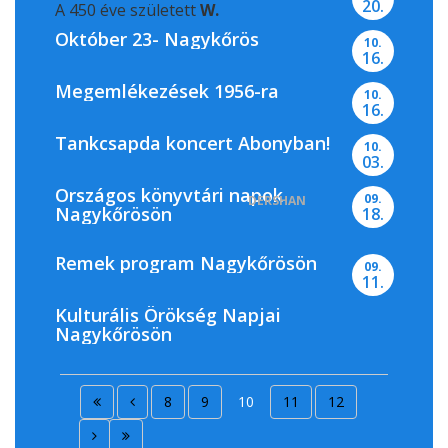
20.
A 450 éve született
W.
Október 23- Nagykőrös
10.
16.
Megemlékezések 1956-ra
10.
16.
Tankcsapda koncert Abonyban!
10.
03.
Országos könyvtári napok
09.
DERSHAN
Nagykőrösön
18.
Remek program Nagykőrösön
09.
11.
Kulturális Örökség Napjai
Nagykőrösön
8
9
10
11
12