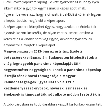
újévi üdvözlőlapokért rajong. Bevett gyakorlat az is, hogy ilyen
alkalmakkor a gyűjtők egymásnak is képeslapot írnak,
figyelembe véve azt, hogy a címzett érdeklődési körének legyen
a képábrázolás megfelelő a képeslapon.
A képeslapcsere létrejöhet úgy is, hogy azokat az érdekeltek
egymás között kicserélik, de olyan eset is ismert, amikor a
kereslet és a kínálat nem vág egybe, akkor megvásárolják
egymástól a gyűjtők a képeslapot.
Magyarországon 2013-ban az artritisz (ízületi
betegségek) világnapján, Budapesten hitelesítették a
világ legnagyobb panoráma képeslapját 86,4
négyzetméter nagyságban. Ennek a panoráma képeslap
létrejöttének hazai támogatója a Magyar
Reumabetegségek Egyesülete volt. Ezt a
kezdeményezést orvosok, nővérek, színészek és
énekesek is támogatták, sőt alkotó módon festették is.
A több városban és több darabban készült kartonkép kicsinyített