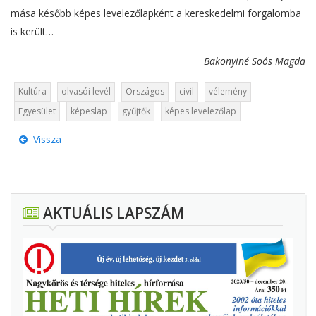
mása később képes levelezőlapként a kereskedelmi forgalomba
is került…
Bakonyiné Soós Magda
Kultúra
olvasói levél
Országos
civil
vélemény
Egyesület
képeslap
gyűjtők
képes levelezőlap
Vissza
AKTUÁLIS LAPSZÁM