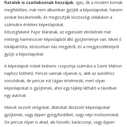
fiatalok is csatlakoznak hozzájuk.
Igaz, ők a modern kornak
megfelelően, már nem albumban gyűjtik a képeslapokat, hanem
azokat beszkennelik, és megosztják közösségi oldalukon a
számukra érdekes képeslapokat.
Kőszegfalviné Pajor Klárának, az egyesület elnökének már
mintegy harmincezer képeslapból álló gyűjteménye van. Mivel ő
lokálpatrióta, elsősorban Vas megyéről, és a megyeszékhelyről
gyűjti a képeslapokat.
A képeslapok másik kedvenc csoportja számára a Szent Márton
naphoz köthető. Persze vannak olyanok is, akik az autókhoz
vonzódnak, de persze ezt tágan értelmezik, mert olyan
képeslapokat is gyűjtenek, ahol egy tájkép látható a távolban
egy autóval.
Mások viszont virágokat, állatokat ábrázoló képeslapokat
gyűjtenek, vagy éppen gyógyfürdőket, vagy népi motívumokat.
De persze olyan is akad, aki húsvéti, karácsonyi, vagy éppen