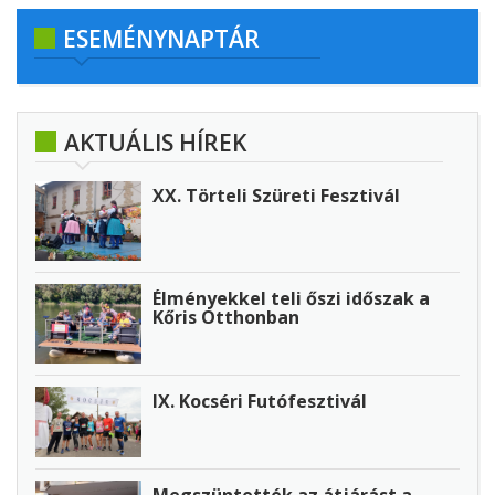
ESEMÉNYNAPTÁR
AKTUÁLIS HÍREK
XX. Törteli Szüreti Fesztivál
Élményekkel teli őszi időszak a
Kőris Otthonban
IX. Kocséri Futófesztivál
Megszüntették az átjárást a