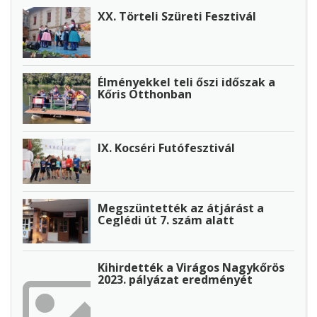
XX. Törteli Szüreti Fesztivál
Élményekkel teli őszi időszak a
Kőris Otthonban
IX. Kocséri Futófesztivál
Megszüntették az átjárást a
Ceglédi út 7. szám alatt
Kihirdették a Virágos Nagykőrös
2023. pályázat eredményét