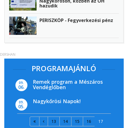
Nagykőrösön, közben az ÖH
hazudik
PERISZKÓP - Fegyverkezési pénz
DERSHAN
PROGRAMAJÁNLÓ
Remek program a Mészáros
09.
Vendéglőben
06.
Nagykőrösi Napok!
09.
05.
13
14
15
16
17