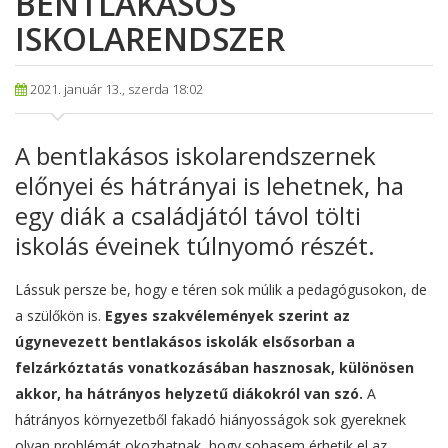
BENTLAKÁSOS
ISKOLARENDSZER
2021. január 13., szerda 18:02
A bentlakásos iskolarendszernek
előnyei és hátrányai is lehetnek, ha
egy diák a családjától távol tölti
iskolás éveinek túlnyomó részét.
Lássuk persze be, hogy e téren sok múlik a pedagógusokon, de
a szülőkön is.
Egyes szakvélemények szerint az
úgynevezett bentlakásos iskolák elsősorban a
felzárkóztatás vonatkozásában hasznosak, különösen
akkor, ha hátrányos helyzetű diákokról van szó.
A
hátrányos környezetből fakadó hiányosságok sok gyereknek
olyan problémát okozhatnak, hogy sohasem érhetik el az