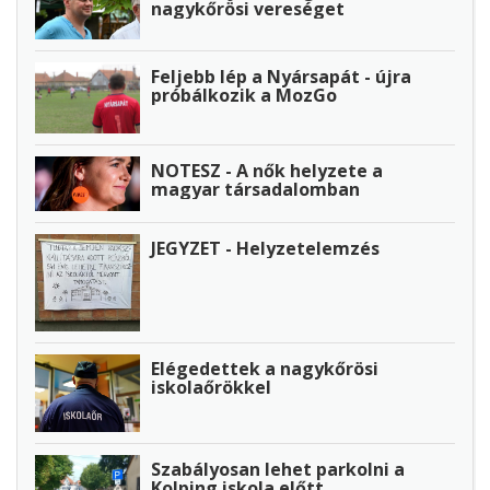
nagykőrösi vereséget
Feljebb lép a Nyársapát - újra
próbálkozik a MozGo
NOTESZ - A nők helyzete a
magyar társadalomban
JEGYZET - Helyzetelemzés
Elégedettek a nagykőrösi
iskolaőrökkel
Szabályosan lehet parkolni a
Kolping iskola előtt