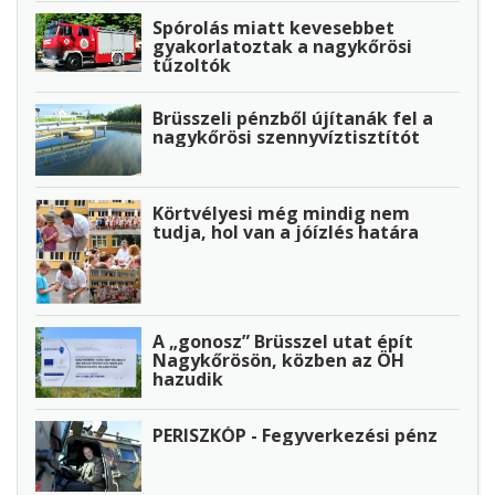
Spórolás miatt kevesebbet
gyakorlatoztak a nagykőrösi
tűzoltók
Brüsszeli pénzből újítanák fel a
nagykőrösi szennyvíztisztítót
Körtvélyesi még mindig nem
tudja, hol van a jóízlés határa
A „gonosz” Brüsszel utat épít
Nagykőrösön, közben az ÖH
hazudik
PERISZKÓP - Fegyverkezési pénz