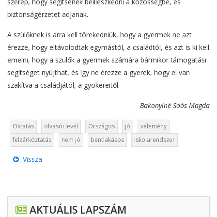
szerep, hogy segítsenek beilleszkedni a közösségbe, és
biztonságérzetet adjanak.
A szülőknek is arra kell törekedniük, hogy a gyermek ne azt
érezze, hogy eltávolodtak egymástól, a családtól, és azt is ki kell
emelni, hogy a szülők a gyermek számára bármikor támogatási
segítséget nyújthat, és így ne érezze a gyerek, hogy el van
szakítva a családjától, a gyökereitől.
Bakonyiné Soós Magda
Oktatás
olvasói levél
Országos
jó
vélemény
felzárkóztatás
nem jó
bentlakásos
iskolarendszer
Vissza
AKTUÁLIS LAPSZÁM