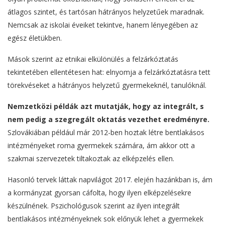
átlagos szintet, és tartósan hátrányos helyzetűek maradnak.
Nemcsak az iskolai éveiket tekintve, hanem lényegében az
egész életükben.
Mások szerint az etnikai elkülönülés a felzárkóztatás
tekintetében ellentétesen hat: elnyomja a felzárkóztatásra tett
törekvéseket a hátrányos helyzetű gyermekeknél, tanulóknál.
Nemzetközi példák azt mutatják, hogy az integrált, s
nem pedig a szegregált oktatás vezethet eredményre.
Szlovákiában például már 2012-ben hoztak létre bentlakásos
intézményeket roma gyermekek számára, ám akkor ott a
szakmai szervezetek tiltakoztak az elképzelés ellen.
Hasonló tervek láttak napvilágot 2017. elején hazánkban is, ám
a kormányzat gyorsan cáfolta, hogy ilyen elképzelésekre
készülnének. Pszichológusok szerint az ilyen integrált
bentlakásos intézményeknek sok előnyük lehet a gyermekek