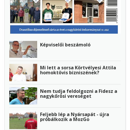
Képviselői beszámoló
Mi lett a sorsa Körtvélyesi Attila
homoktövis bizniszének?
Nem tudja feldolgozni a Fidesz a
nagykőrösi vereséget
Feljebb lép a Nyársapát - újra
próbálkozik a MozGo