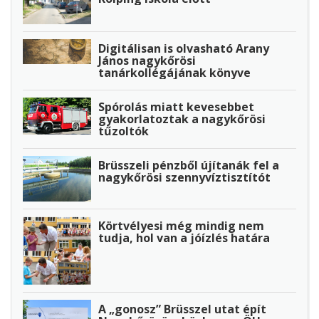
Digitálisan is olvasható Arany
János nagykőrösi
tanárkollégájának könyve
Spórolás miatt kevesebbet
gyakorlatoztak a nagykőrösi
tűzoltók
Brüsszeli pénzből újítanák fel a
nagykőrösi szennyvíztisztítót
Körtvélyesi még mindig nem
tudja, hol van a jóízlés határa
A „gonosz” Brüsszel utat épít