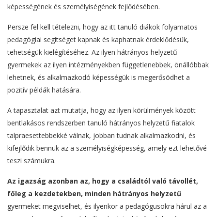
képességének és személyiségének fejlődésében.
Persze fel kell tételezni, hogy az itt tanuló diákok folyamatos
pedagógiai segítséget kapnak és kaphatnak érdeklődésük,
tehetségük kielégítéséhez. Az ilyen hátrányos helyzetű
gyermekek az ilyen intézményekben függetlenebbek, önállóbbak
lehetnek, és alkalmazkodó képességük is megerősödhet a
pozitív példák hatására.
A tapasztalat azt mutatja, hogy az ilyen körülmények között
bentlakásos rendszerben tanuló hátrányos helyzetű fiatalok
talpraesettebbekké válnak, jobban tudnak alkalmazkodni, és
kifejlődik bennük az a személyiségképesség, amely ezt lehetővé
teszi számukra.
Az igazság azonban az, hogy a családtól való távollét,
főleg a kezdetekben, minden hátrányos helyzetű
gyermeket megviselhet, és ilyenkor a pedagógusokra hárul az a