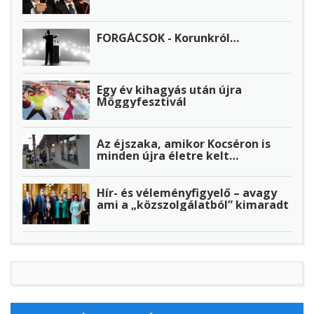
FORGÁCSOK - Korunkról…
Egy év kihagyás után újra
Möggyfesztivál
Az éjszaka, amikor Kocséron is
minden újra életre kelt…
Hír- és véleményfigyelő – avagy
ami a „közszolgálatból” kimaradt