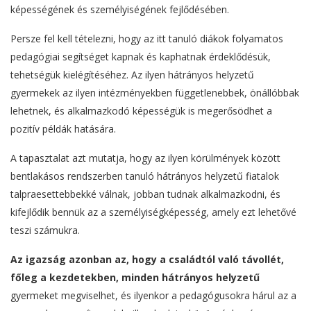
képességének és személyiségének fejlődésében.
Persze fel kell tételezni, hogy az itt tanuló diákok folyamatos
pedagógiai segítséget kapnak és kaphatnak érdeklődésük,
tehetségük kielégítéséhez. Az ilyen hátrányos helyzetű
gyermekek az ilyen intézményekben függetlenebbek, önállóbbak
lehetnek, és alkalmazkodó képességük is megerősödhet a
pozitív példák hatására.
A tapasztalat azt mutatja, hogy az ilyen körülmények között
bentlakásos rendszerben tanuló hátrányos helyzetű fiatalok
talpraesettebbekké válnak, jobban tudnak alkalmazkodni, és
kifejlődik bennük az a személyiségképesség, amely ezt lehetővé
teszi számukra.
Az igazság azonban az, hogy a családtól való távollét,
főleg a kezdetekben, minden hátrányos helyzetű
gyermeket megviselhet, és ilyenkor a pedagógusokra hárul az a