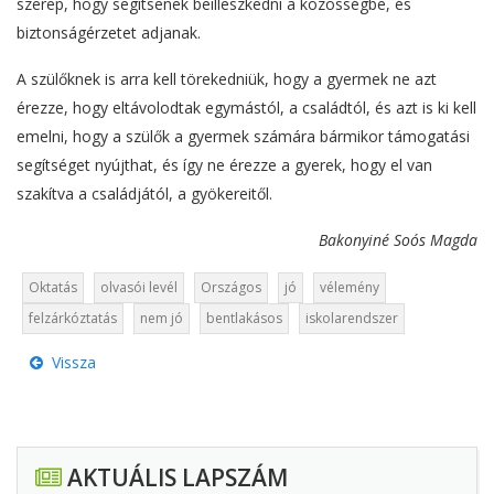
szerep, hogy segítsenek beilleszkedni a közösségbe, és
biztonságérzetet adjanak.
A szülőknek is arra kell törekedniük, hogy a gyermek ne azt
érezze, hogy eltávolodtak egymástól, a családtól, és azt is ki kell
emelni, hogy a szülők a gyermek számára bármikor támogatási
segítséget nyújthat, és így ne érezze a gyerek, hogy el van
szakítva a családjától, a gyökereitől.
Bakonyiné Soós Magda
Oktatás
olvasói levél
Országos
jó
vélemény
felzárkóztatás
nem jó
bentlakásos
iskolarendszer
Vissza
AKTUÁLIS LAPSZÁM