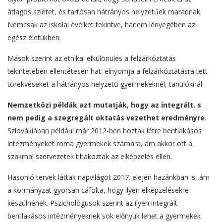
átlagos szintet, és tartósan hátrányos helyzetűek maradnak.
Nemcsak az iskolai éveiket tekintve, hanem lényegében az
egész életükben.
Mások szerint az etnikai elkülönülés a felzárkóztatás
tekintetében ellentétesen hat: elnyomja a felzárkóztatásra tett
törekvéseket a hátrányos helyzetű gyermekeknél, tanulóknál.
Nemzetközi példák azt mutatják, hogy az integrált, s
nem pedig a szegregált oktatás vezethet eredményre.
Szlovákiában például már 2012-ben hoztak létre bentlakásos
intézményeket roma gyermekek számára, ám akkor ott a
szakmai szervezetek tiltakoztak az elképzelés ellen.
Hasonló tervek láttak napvilágot 2017. elején hazánkban is, ám
a kormányzat gyorsan cáfolta, hogy ilyen elképzelésekre
készülnének. Pszichológusok szerint az ilyen integrált
bentlakásos intézményeknek sok előnyük lehet a gyermekek