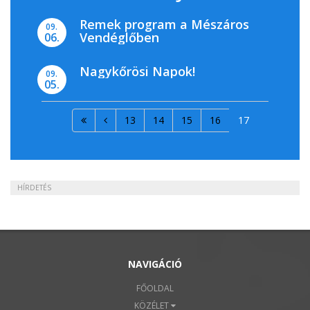
Remek program a Mészáros
09.
Vendéglőben
06.
Nagykőrösi Napok!
09.
05.
13
14
15
16
17
HÍRDETÉS
NAVIGÁCIÓ
FŐOLDAL
KÖZÉLET