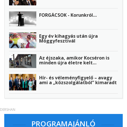
FORGÁCSOK - Korunkról…
Egy év kihagyás után újra
Möggyfesztivál
Az éjszaka, amikor Kocséron is
minden újra életre kelt…
Hír- és véleményfigyelő – avagy
ami a „közszolgálatból” kimaradt
DERSHAN
PROGRAMAJÁNLÓ