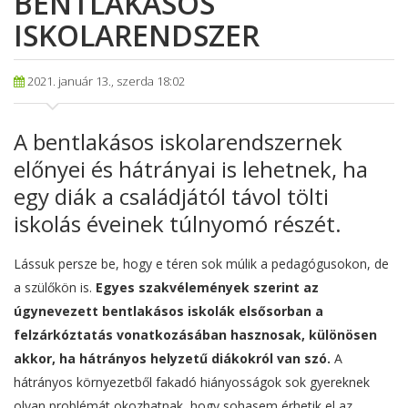
BENTLAKÁSOS
ISKOLARENDSZER
2021. január 13., szerda 18:02
A bentlakásos iskolarendszernek
előnyei és hátrányai is lehetnek, ha
egy diák a családjától távol tölti
iskolás éveinek túlnyomó részét.
Lássuk persze be, hogy e téren sok múlik a pedagógusokon, de
a szülőkön is.
Egyes szakvélemények szerint az
úgynevezett bentlakásos iskolák elsősorban a
felzárkóztatás vonatkozásában hasznosak, különösen
akkor, ha hátrányos helyzetű diákokról van szó.
A
hátrányos környezetből fakadó hiányosságok sok gyereknek
olyan problémát okozhatnak, hogy sohasem érhetik el az