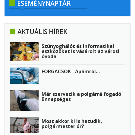
ESEMÉNYNAPTÁR
AKTUÁLIS HÍREK
Szúnyoghálót és informatikai
eszközöket is vásárolt az városi
óvoda
FORGÁCSOK - Apámról…
Már szervezik a polgárrá fogadó
ünnepséget
Most akkor ki is hazudik,
polgármester úr?