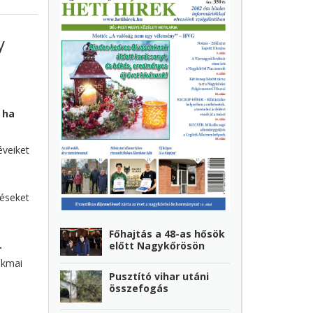
y
 ha
éveiket
véseket
Főhajtás a 48-as hősök
.
előtt Nagykőrösön
akmai
Pusztító vihar utáni
összefogás