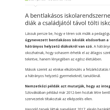
A bentlakásos iskolarendszernek
diák a családjától távol tölti i
Lássuk persze be, hogy e téren sok múlik a pedagógu
úgynevezett bentlakásos iskolák elsősorban a
hátrányos helyzetű diákokról van szó.
A hátrány
okozhatnak, hogy sohasem érhetik el az átlagos szin
tekintve, hanem lényegében az egész életükben.
Mások szerint az etnikai elkülönülés a felzárkóztatás
a hátrányos helyzetű gyermekeknél, tanulóknál.
Nemzetközi példák azt mutatják, hogy az integ
Szlovákiában például már 2012-ben hoztak létre be
szervezetek tiltakoztak az elképzelés ellen.
Hasonló tervek láttak napvilágot 2017. elején hazánk