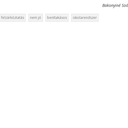
Bakonyiné So
felzárkóztatás
nem jó
bentlakásos
iskolarendszer