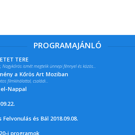
PROGRAMAJÁNLÓ
RETET TERE
 Nagykőrös ismét megtelik ünnepi fénnyel és közös...
lmény a Kőrös Art Moziban
s filmkínálattal, családi...
jel-Nappal
09.22.
rja a Csemői Községi Könyvtár és...
 Felvonulás és Bál 2018.09.08.
20-i programok