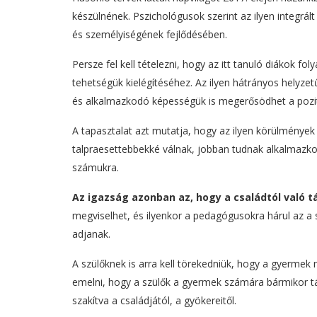
készülnének. Pszichológusok szerint az ilyen integr
és személyiségének fejlődésében.
Persze fel kell tételezni, hogy az itt tanuló diákok 
tehetségük kielégítéséhez. Az ilyen hátrányos helyz
és alkalmazkodó képességük is megerősödhet a pozit
A tapasztalat azt mutatja, hogy az ilyen körülmények
talpraesettebbekké válnak, jobban tudnak alkalmazkod
számukra.
Az igazság azonban az, hogy a családtól való t
megviselhet, és ilyenkor a pedagógusokra hárul az a 
adjanak.
A szülőknek is arra kell törekedniük, hogy a gyermek n
emelni, hogy a szülők a gyermek számára bármikor tá
szakítva a családjától, a gyökereitől.