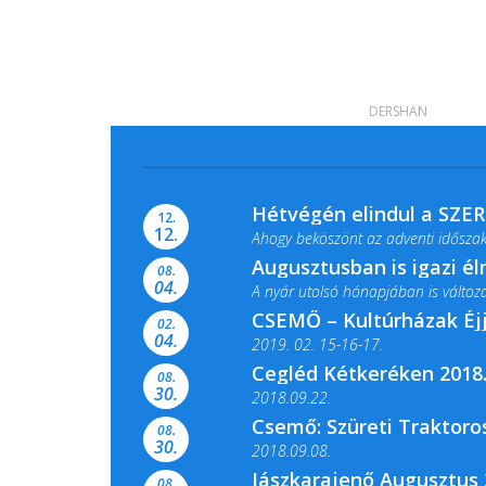
DERSHAN
Hétvégén elindul a SZE
12.
12.
Ahogy beköszönt az adventi időszak,
Augusztusban is igazi é
08.
04.
A nyár utolsó hónapjában is változato
CSEMŐ – Kultúrházak Éj
02.
04.
2019. 02. 15-16-17.
Cegléd Kétkeréken 2018.
08.
Színes és tartalmas programokkal vá
30.
2018.09.22.
Csemő: Szüreti Traktoros
08.
30.
2018.09.08.
Jászkarajenő Augusztus 
08.