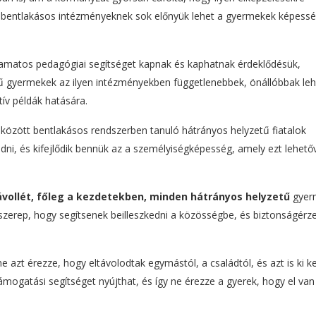
ált bentlakásos intézményeknek sok előnyük lehet a gyermekek képess
folyamatos pedagógiai segítséget kapnak és kaphatnak érdeklődésük,
etű gyermekek az ilyen intézményekben függetlenebbek, önállóbbak leh
ív példák hatására.
 között bentlakásos rendszerben tanuló hátrányos helyzetű fiatalok
ni, és kifejlődik bennük az a személyiségképesség, amely ezt lehetőv
ávollét, főleg a kezdetekben, minden hátrányos helyzetű
gyer
szerep, hogy segítsenek beilleszkedni a közösségbe, és biztonságérz
e azt érezze, hogy eltávolodtak egymástól, a családtól, és azt is ki ke
mogatási segítséget nyújthat, és így ne érezze a gyerek, hogy el van