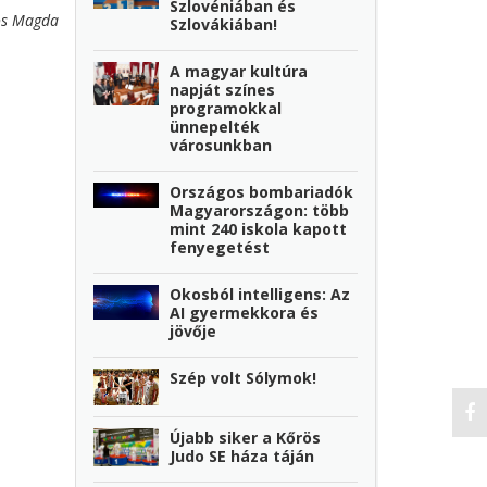
Szlovéniában és
ós Magda
Szlovákiában!
A magyar kultúra
napját színes
programokkal
ünnepelték
városunkban
Országos bombariadók
Magyarországon: több
mint 240 iskola kapott
fenyegetést
Okosból intelligens: Az
AI gyermekkora és
jövője
Szép volt Sólymok!
Újabb siker a Kőrös
Judo SE háza táján