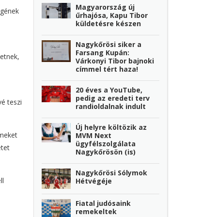
Magyarország új
égének
űrhajósa, Kapu Tibor
küldetésre készen
Nagykőrösi siker a
Farsang Kupán:
etnek,
Várkonyi Tibor bajnoki
címmel tért haza!
20 éves a YouTube,
pedig az eredeti terv
é teszi
randioldalnak indult
Új helyre költözik az
meket
MVM Next
ügyfélszolgálata
etet
Nagykőrösön (is)
Nagykőrösi Sólymok
ll
Hétvégéje
Fiatal judósaink
remekeltek