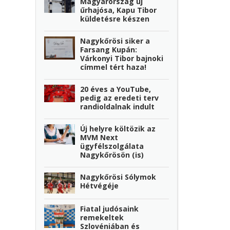
Magyarország új
űrhajósa, Kapu Tibor
küldetésre készen
Nagykőrösi siker a
Farsang Kupán:
Várkonyi Tibor bajnoki
címmel tért haza!
20 éves a YouTube,
pedig az eredeti terv
randioldalnak indult
Új helyre költözik az
MVM Next
ügyfélszolgálata
Nagykőrösön (is)
Nagykőrösi Sólymok
Hétvégéje
Fiatal judósaink
remekeltek
Szlovéniában és