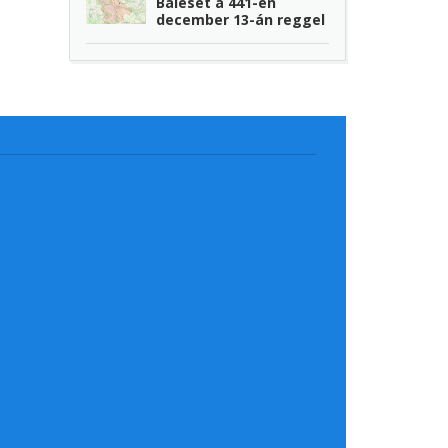
Baleset a 441-en
december 13-án reggel