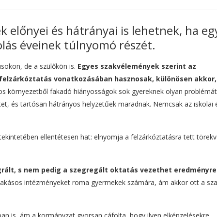
 előnyei és hátrányai is lehetnek, ha eg
skolás éveinek túlnyomó részét.
sokon, de a szülőkön is.
Egyes szakvélemények szerint az
 felzárkóztatás vonatkozásában hasznosak, különösen akkor,
os környezetből fakadó hiányosságok sok gyereknek olyan problémát
tet, és tartósan hátrányos helyzetűek maradnak. Nemcsak az iskolai 
 tekintetében ellentétesen hat: elnyomja a felzárkóztatásra tett törek
rált, s nem pedig a szegregált oktatás vezethet eredményre
ntlakásos intézményeket roma gyermekek számára, ám akkor ott a sz
ban is, ám a kormányzat gyorsan cáfolta, hogy ilyen elképzelésekre