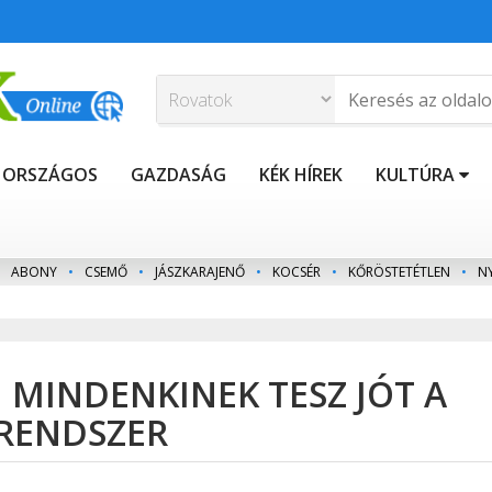
ORSZÁGOS
GAZDASÁG
KÉK HÍREK
KULTÚRA
ABONY
•
CSEMŐ
•
JÁSZKARAJENŐ
•
KOCSÉR
•
KŐRÖSTETÉTLEN
•
N
 MINDENKINEK TESZ JÓT A
RENDSZER