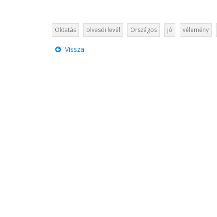
Oktatás
olvasói levél
Országos
jó
vélemény
Vissza