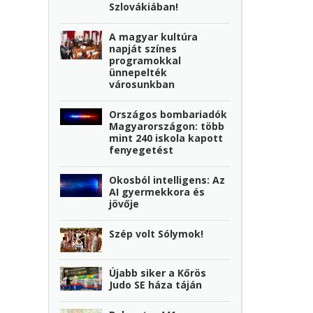
Szlovákiában!
A magyar kultúra
napját színes
programokkal
ünnepelték
városunkban
Országos bombariadók
Magyarországon: több
mint 240 iskola kapott
fenyegetést
Okosból intelligens: Az
AI gyermekkora és
jövője
Szép volt Sólymok!
Újabb siker a Kőrös
Judo SE háza táján