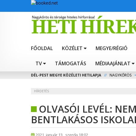
FŐOLDAL
KÖZÉLET
MEGYE/RÉGIÓ
TV
TÁMOGATÁS
MÉDIAAJÁNLAT
DÉL-PEST MEGYE KÖZÉLETI HETILAPJA
//
NAGYKŐRÖS
•
HÍRDETÉS
OLVASÓI LEVÉL: NEM
BENTLAKÁSOS ISKOLA
2021. január 13., szerda 18:02