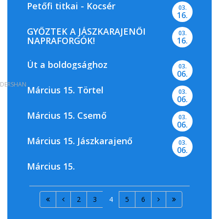
Petőfi titkai - Kocsér
03.
16.
GYŐZTEK A JÁSZKARAJENŐI
03.
NAPRAFORGÓK!
16.
Út a boldogsághoz
03.
06.
DERSHAN
Március 15. Törtel
03.
06.
Március 15. Csemő
03.
06.
Március 15. Jászkarajenő
03.
06.
Március 15.
2
3
4
5
6