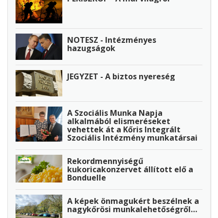
NOTESZ - Intézményes
hazugságok
JEGYZET - A biztos nyereség
A Szociális Munka Napja
alkalmából elismeréseket
vehettek át a Kőris Integrált
Szociális Intézmény munkatársai
Rekordmennyiségű
kukoricakonzervet állított elő a
Bonduelle
A képek önmagukért beszélnek a
nagykőrösi munkalehetőségről…