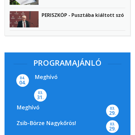
PERISZKÓP - Pusztába kiáltott szó
PROGRAMAJÁNLÓ
Meghívó
04.
04.
03.
31.
Meghívó
03.
29.
Zsib-Börze Nagykőrös!
03.
29.