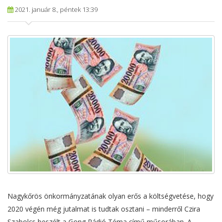
2021. január 8., péntek 13:39
Nagykőrös önkormányzatának olyan erős a költségvetése, hogy
2020 végén még jutalmat is tudtak osztani – minderről Czira
Szabolcs beszélt a Gong Rádió Téma című műsorában. A