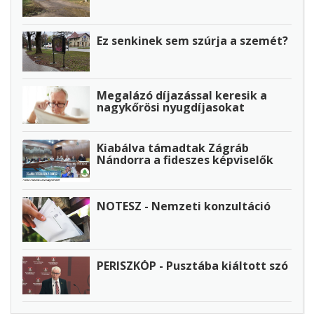
Ez senkinek sem szúrja a szemét?
Megalázó díjazással keresik a
nagykőrösi nyugdíjasokat
Kiabálva támadtak Zágráb
Nándorra a fideszes képviselők
NOTESZ - Nemzeti konzultáció
PERISZKÓP - Pusztába kiáltott szó