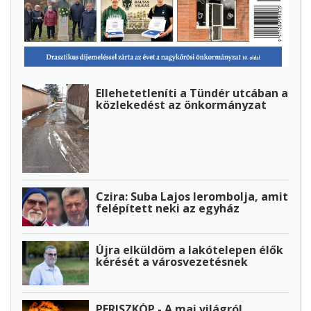
Ellehetetleníti a Tündér utcában a
közlekedést az önkormányzat
Czira: Suba Lajos lerombolja, amit
felépített neki az egyház
Újra elküldöm a lakótelepen élők
kérését a városvezetésnek
PERISZKÓP - A mai világról