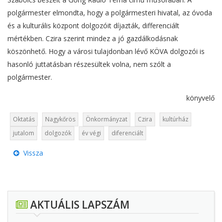
polgármester elmondta, hogy a polgármesteri hivatal, az óvoda
és a kulturális központ dolgozóit díjazták, differenciált
mértékben. Czira szerint mindez a jó gazdálkodásnak
köszönhető. Hogy a városi tulajdonban lévő KÖVA dolgozói is
hasonló juttatásban részesültek volna, nem szólt a
polgármester.
könyvelő
Oktatás
Nagykőrös
Önkormányzat
Czira
kultúrház
jutalom
dolgozók
év végi
diferenciált
Vissza
AKTUÁLIS LAPSZÁM