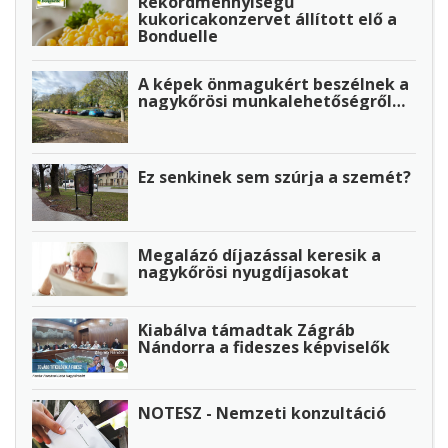
Rekordmennyiségű
kukoricakonzervet állított elő a
Bonduelle
A képek önmagukért beszélnek a
nagykőrösi munkalehetőségről…
Ez senkinek sem szúrja a szemét?
Megalázó díjazással keresik a
nagykőrösi nyugdíjasokat
Kiabálva támadtak Zágráb
Nándorra a fideszes képviselők
NOTESZ - Nemzeti konzultáció