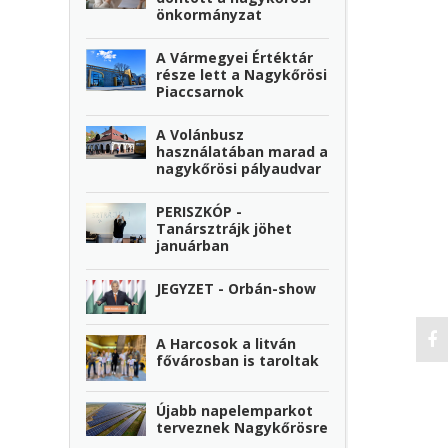
önkormányzat
A Vármegyei Értéktár
része lett a Nagykőrösi
Piaccsarnok
A Volánbusz
használatában marad a
nagykőrösi pályaudvar
PERISZKÓP -
Tanársztrájk jöhet
januárban
JEGYZET - Orbán-show
A Harcosok a litván
fővárosban is taroltak
Újabb napelemparkot
terveznek Nagykőrösre