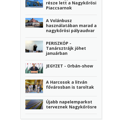
része lett a Nagykőrösi
Piaccsarnok
A Volánbusz
használatában marad a
nagykőrösi pályaudvar
PERISZKÓP -
Tanársztrájk jöhet
januárban
JEGYZET - Orbán-show
A Harcosok a litván
fővárosban is taroltak
Újabb napelemparkot
terveznek Nagykőrösre