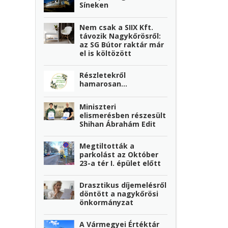
Síneken
Nem csak a SIIX Kft.
távozik Nagykőrösről:
az SG Bútor raktár már
el is költözött
Részletekről
hamarosan...
Miniszteri
elismerésben részesült
Shihan Ábrahám Edit
Megtiltották a
parkolást az Október
23-a tér I. épület előtt
Drasztikus díjemelésről
döntött a nagykőrösi
önkormányzat
A Vármegyei Értéktár