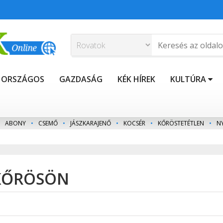
ORSZÁGOS
GAZDASÁG
KÉK HÍREK
KULTÚRA
ABONY
•
CSEMŐ
•
JÁSZKARAJENŐ
•
KOCSÉR
•
KŐRÖSTETÉTLEN
•
N
KŐRÖSÖN