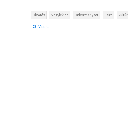
Oktatás
Nagykőrös
Önkormányzat
Czira
kultú
Vissza