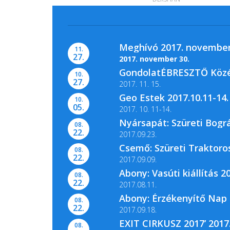
Meghívó 2017. november
11.
27.
2017. november 30.
GondolatÉBRESZTŐ Közéle
10.
27.
2017. 11. 15.
Geo Estek 2017.10.11-14.
10.
A Magyar Nemzeti Levéltár Pest Me
05.
2017. 10. 11-14.
Nyársapát: Szüreti Bográ
08.
22.
2017.09.23.
Csemő: Szüreti Traktoros
08.
22.
2017.09.09.
Abony: Vasúti kiállítás 20
08.
22.
2017.08.11.
Abony: Érzékenyítő Nap 
08.
22.
2017.09.18.
EXIT CIRKUSZ 2017’ 2017.
08.