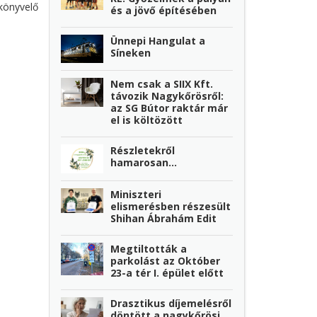
könyvelő
és a jövő építésében
Ünnepi Hangulat a
Síneken
Nem csak a SIIX Kft.
távozik Nagykőrösről:
az SG Bútor raktár már
el is költözött
Részletekről
hamarosan...
Miniszteri
elismerésben részesült
Shihan Ábrahám Edit
Megtiltották a
parkolást az Október
23-a tér I. épület előtt
Drasztikus díjemelésről
döntött a nagykőrösi