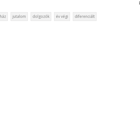
rház
jutalom
dolgozók
év végi
diferenciált