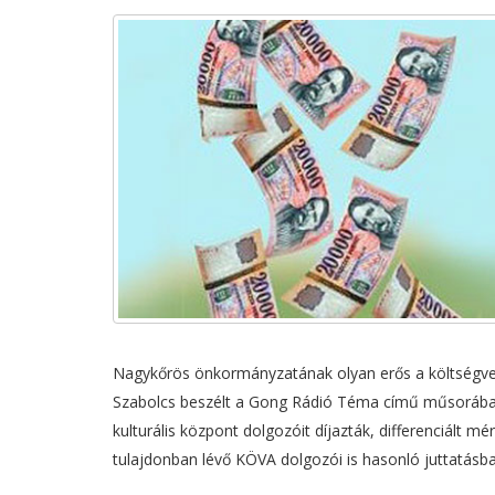
Nagykőrös önkormányzatának olyan erős a költségvet
Szabolcs beszélt a Gong Rádió Téma című műsorában.
kulturális központ dolgozóit díjazták, differenciált 
tulajdonban lévő KÖVA dolgozói is hasonló juttatásba