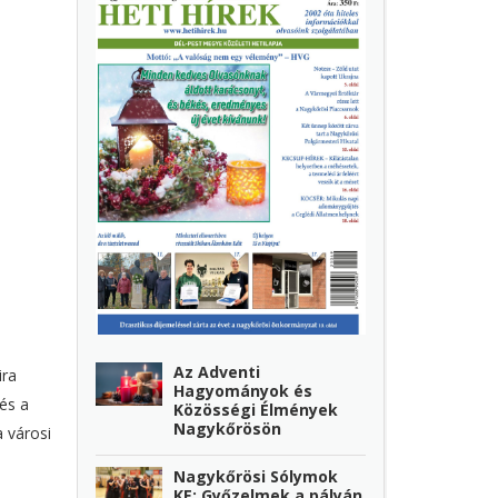
Az Adventi
ira
Hagyományok és
és a
Közösségi Élmények
Nagykőrösön
a városi
Nagykőrösi Sólymok
KE: Győzelmek a pályán