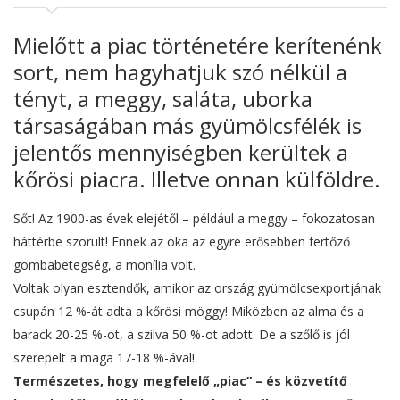
Mielőtt a piac történetére kerítenénk
sort, nem hagyhatjuk szó nélkül a
tényt, a meggy, saláta, uborka
társaságában más gyümölcsfélék is
jelentős mennyiségben kerültek a
kőrösi piacra. Illetve onnan külföldre.
Sőt! Az 1900-as évek elejétől – például a meggy – fokozatosan
háttérbe szorult! Ennek az oka az egyre erősebben fertőző
gombabetegség, a monília volt.
Voltak olyan esztendők, amikor az ország gyümölcsexportjának
csupán 12 %-át adta a kőrösi möggy! Miközben az alma és a
barack 20-25 %-ot, a szilva 50 %-ot adott. De a szőlő is jól
szerepelt a maga 17-18 %-ával!
Természetes, hogy megfelelő „piac” – és közvetítő