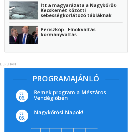
Itt a magyarázata a Nagykőrös-
Kecskemét közötti
sebességkorlátozó tábláknak
Periszkóp - Elnökváltás-
kormányváltás
DERSHAN
PROGRAMAJÁNLÓ
Remek program a Mészáros
09.
Vendéglőben
06.
Nagykőrösi Napok!
09.
05.