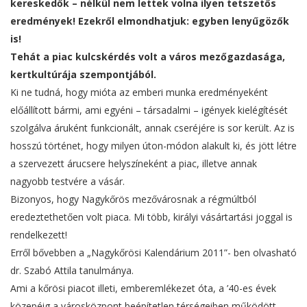
kereskedők – nélkül nem lettek volna ilyen tetszetős
eredmények! Ezekről elmondhatjuk: egyben lenyűgözők
is!
Tehát a piac kulcskérdés volt a város mezőgazdasága,
kertkultúrája szempontjából.
Ki ne tudná, hogy mióta az emberi munka eredményeként
előállított bármi, ami egyéni – társadalmi – igények kielégítését
szolgálva áruként funkcionált, annak cseréjére is sor került. Az is
hosszú történet, hogy milyen úton-módon alakult ki, és jött létre
a szervezett árucsere helyszíneként a piac, illetve annak
nagyobb testvére a vásár.
Bizonyos, hogy Nagykőrös mezővárosnak a régmúltból
eredeztethetően volt piaca. Mi több, királyi vásártartási joggal is
rendelkezett!
Erről bővebben a „Nagykőrösi Kalendárium 2011”- ben olvasható
dr. Szabó Attila tanulmánya.
Ami a kőrösi piacot illeti, emberemlékezet óta, a ’40-es évek
közepéig a városközpont beépítetlen térségeiben működött.