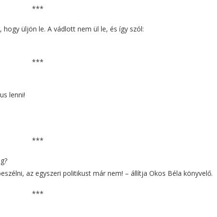
***
hogy üljön le. A vádlott nem ül le, és így szól:
***
s lenni!
***
ég?
zélni, az egyszeri politikust már nem! – állítja Okos Béla könyvelő.
***