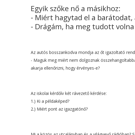
Egyik szőke nő a másikhoz:
- Miért hagytad el a barátodat,
- Drágám, ha meg tudott volna 
Az autós bosszankodva mondja az őt igazoltató rend
- Maguk meg miért nem dolgoznak összehangoltabban
akarja ellenőrizni, hogy érvényes-e?
Az iskolai kérdőív két rávezető kérdése:
1.) Ki a példaképed?
2.) Miért pont az igazgatónő?
Mi a közös az utcalányban és a világvevő rádióban?