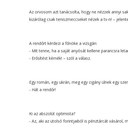
Az orvosom azt tanácsolta, hogy ne nézzek annyi sa
kizárólag csak teniszmeccseket nézek a tv-n! – jelent
A rendőrt kérdezi a főnöke a vizsgán:
- Mit tenne, ha a saját anyósát kellene parancsra leta
- Erősítést kérnék! – szól a válasz.
Egy román, egy ukrán, meg egy cigány ülnek egy szem
- Hát a rendőr!
Ki az abszolút optimista?
- Az, aki az utolsó forintjaiból is pénztárcát vásárol