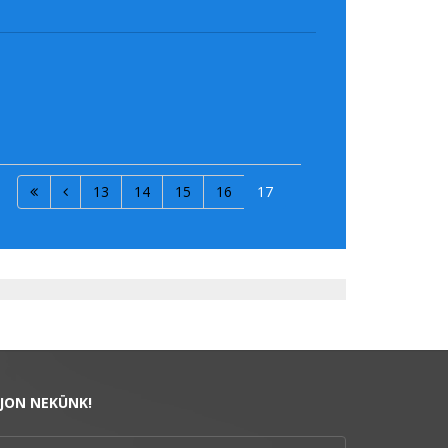
13
14
15
16
17
RJON NEKÜNK!