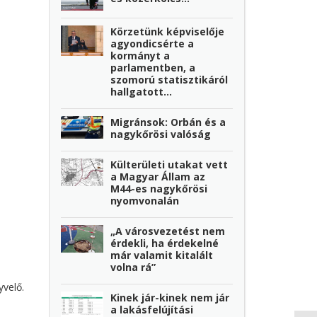
Körzetünk képviselője
agyondicsérte a
kormányt a
parlamentben, a
szomorú statisztikáról
hallgatott...
Migránsok: Orbán és a
nagykőrösi valóság
Külterületi utakat vett
a Magyar Állam az
M44-es nagykőrösi
nyomvonalán
„A városvezetést nem
érdekli, ha érdekelné
már valamit kitalált
volna rá”
yvelő.
Kinek jár-kinek nem jár
a lakásfelújítási