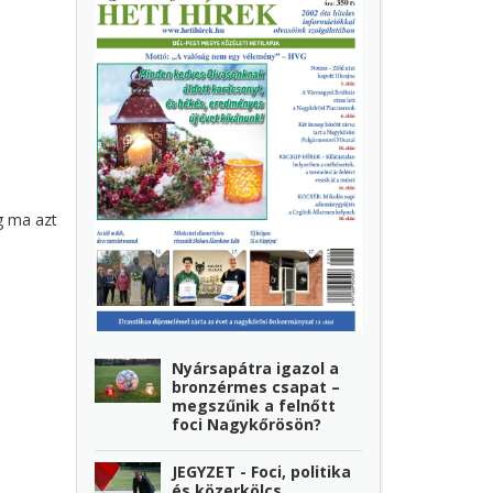
g ma azt
Nyársapátra igazol a
bronzérmes csapat –
megszűnik a felnőtt
foci Nagykőrösön?
JEGYZET - Foci, politika
és közerkölcs…