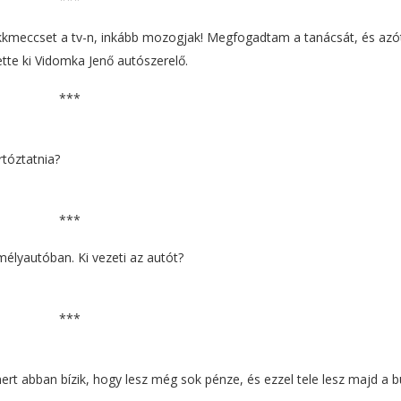
kkmeccset a tv-n, inkább mozogjak! Megfogadtam a tanácsát, és azó
ette ki Vidomka Jenő autószerelő.
***
rtóztatnia?
***
élyautóban. Ki vezeti az autót?
***
, mert abban bízik, hogy lesz még sok pénze, és ezzel tele lesz majd a 