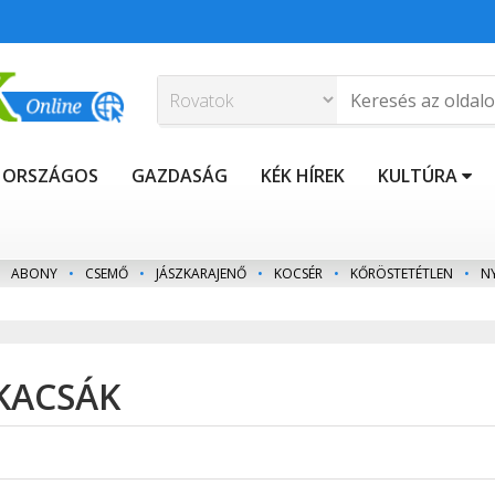
ORSZÁGOS
GAZDASÁG
KÉK HÍREK
KULTÚRA
ABONY
•
CSEMŐ
•
JÁSZKARAJENŐ
•
KOCSÉR
•
KŐRÖSTETÉTLEN
•
N
 KACSÁK