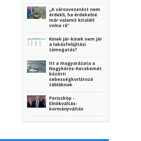
„A városvezetést nem
érdekli, ha érdekelné
már valamit kitalált
volna rá”
Kinek jár-kinek nem jár
a lakásfelújítási
támogatás?
Itt a magyarázata a
Nagykőrös-Kecskemét
közötti
sebességkorlátozó
tábláknak
Periszkóp -
Elnökváltás-
kormányváltás