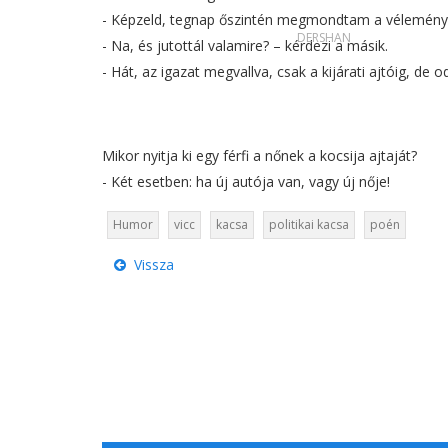
- Képzeld, tegnap őszintén megmondtam a vélemény
DERSHAN
- Na, és jutottál valamire? – kérdezi a másik.
- Hát, az igazat megvallva, csak a kijárati ajtóig, de 
Mikor nyitja ki egy férfi a nőnek a kocsija ajtaját?
- Két esetben: ha új autója van, vagy új nője!
Humor
vicc
kacsa
politikai kacsa
poén
Vissza