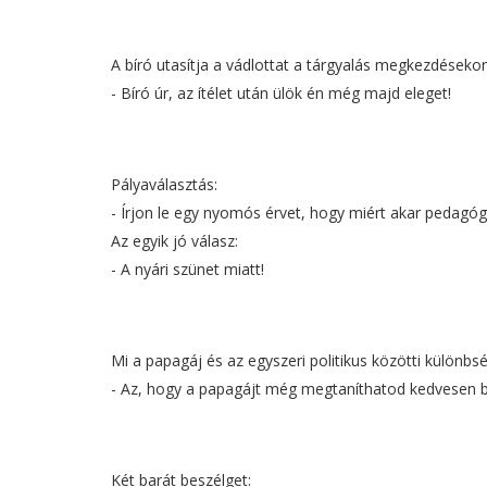
A bíró utasítja a vádlottat a tárgyalás megkezdésekor, 
- Bíró úr, az ítélet után ülök én még majd eleget!
Pályaválasztás:
- Írjon le egy nyomós érvet, hogy miért akar pedagógu
Az egyik jó válasz:
- A nyári szünet miatt!
Mi a papagáj és az egyszeri politikus közötti különbs
- Az, hogy a papagájt még megtaníthatod kedvesen bes
Két barát beszélget: