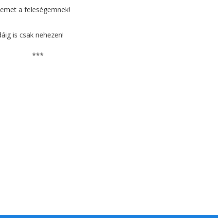
emet a feleségemnek!
odáig is csak nehezen!
***