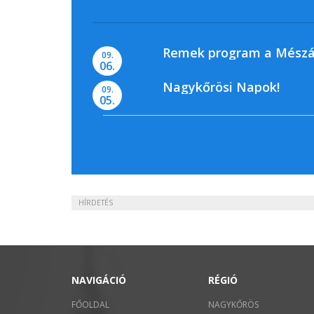
Remek program a Mészá
09.
06.
Nagykőrösi Napok!
09.
05.
HÍRDETÉS
NAVIGÁCIÓ
RÉGIÓ
FŐOLDAL
NAGYKŐRÖS