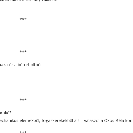
***
***
azatér a bútorboltból:
***
ároké?
echanikus elemekből, fogaskerekekből áll! – válaszolja Okos Béla kön
***