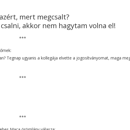
 azért, mert megcsalt?
csalni, akkor nem hagytam volna el!
***
őrnek:
? Tegnap ugyanis a kollegája elvette a jogosítványomat, maga me
***
***
 Sebes Maca örömlány válasza: