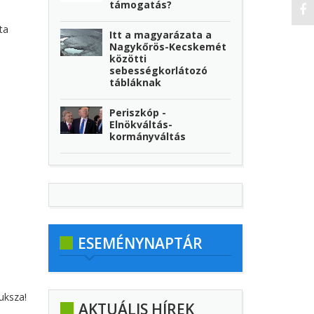
támogatás?
ta
Itt a magyarázata a
Nagykőrös-Kecskemét
közötti
sebességkorlátozó
tábláknak
Periszkóp -
Elnökváltás-
kormányváltás
ESEMÉNYNAPTÁR
buksza!
AKTUÁLIS HÍREK