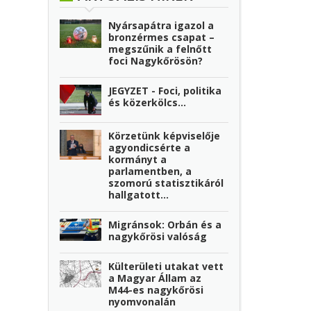
Nyársapátra igazol a
bronzérmes csapat –
megszűnik a felnőtt
foci Nagykőrösön?
JEGYZET - Foci, politika
és közerkölcs…
Körzetünk képviselője
agyondicsérte a
kormányt a
parlamentben, a
szomorú statisztikáról
hallgatott...
Migránsok: Orbán és a
nagykőrösi valóság
Külterületi utakat vett
a Magyar Állam az
M44-es nagykőrösi
nyomvonalán