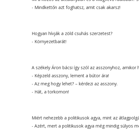
- Mindkettőn azt foghatsz, amit csak akarsz!
Hogyan hívják a zöld csuhás szerzetest?
- Környezetbarát!
A székely Áron bácsi így szól az asszonyhoz, amikor h
- Képzeld asszony, lement a bútor ára!
- Az meg hogy lehet? – kérdezi az asszony.
- Hát, a torkomon!
Miért nehezebb a politikusok agya, mint az átlagpolg
- Azért, mert a politikusok agya még mindig súlyos m