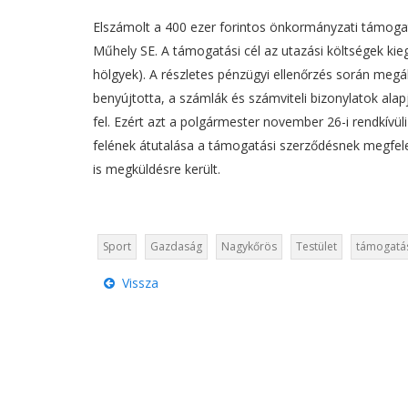
Elszámolt a 400 ezer forintos önkormányzati támoga
Műhely SE. A támogatási cél az utazási költségek kiegé
hölgyek). A részletes pénzügyi ellenőrzés során megá
benyújtotta, a számlák és számviteli bizonylatok ala
fel. Ezért azt a polgármester november 26-i rendkívül
felének átutalása a támogatási szerződésnek megfele
is megküldésre került.
Sport
Gazdaság
Nagykőrös
Testület
támogatá
Vissza