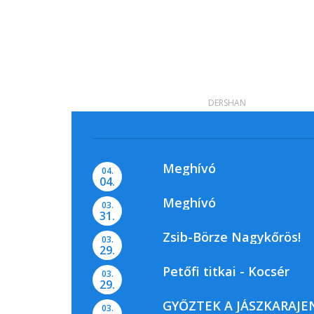
DERSHAN
Meghívó
04.
04.
Meghívó
03.
31.
Zsib-Börze Nagykőrös!
03.
29.
Petőfi titkai - Kocsér
03.
29.
GYŐZTEK A JÁSZKARAJE
03.