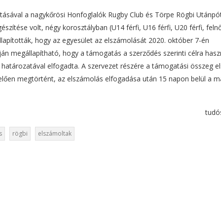
tásával a nagykőrösi Honfoglalók Rugby Club és Törpe Rögbi Utánpó
szítése volt, négy korosztályban (U14 férfi, U16 férfi, U20 férfi, felnő
llapították, hogy az egyesület az elszámolását 2020. október 7-én
pján megállapítható, hogy a támogatás a szerződés szerinti célra hasz
i határozatával elfogadta. A szervezet részére a támogatási összeg e
lően megtörtént, az elszámolás elfogadása után 15 napon belül a má
tudó
s
rögbi
elszámoltak