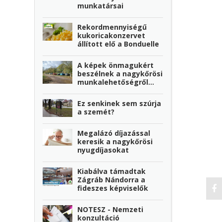
munkatársai
Rekordmennyiségű
kukoricakonzervet
állított elő a Bonduelle
A képek önmagukért
beszélnek a nagykőrösi
munkalehetőségről…
Ez senkinek sem szúrja
a szemét?
Megalázó díjazással
keresik a nagykőrösi
nyugdíjasokat
Kiabálva támadtak
Zágráb Nándorra a
fideszes képviselők
NOTESZ - Nemzeti
konzultáció