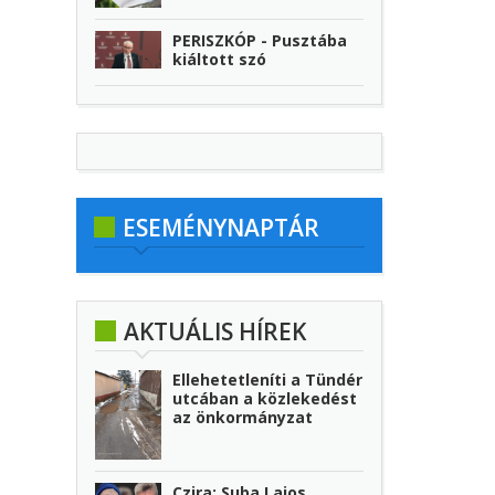
PERISZKÓP - Pusztába
kiáltott szó
ESEMÉNYNAPTÁR
AKTUÁLIS HÍREK
Ellehetetleníti a Tündér
utcában a közlekedést
az önkormányzat
Czira: Suba Lajos