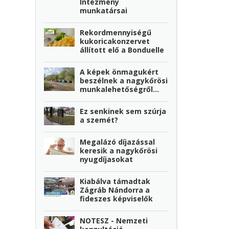
Intézmény
munkatársai
Rekordmennyiségű
kukoricakonzervet
állított elő a Bonduelle
A képek önmagukért
beszélnek a nagykőrösi
munkalehetőségről…
Ez senkinek sem szúrja
a szemét?
Megalázó díjazással
keresik a nagykőrösi
nyugdíjasokat
Kiabálva támadtak
Zágráb Nándorra a
fideszes képviselők
NOTESZ - Nemzeti