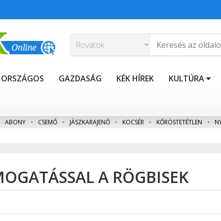
ORSZÁGOS
GAZDASÁG
KÉK HÍREK
KULTÚRA
ABONY
•
CSEMŐ
•
JÁSZKARAJENŐ
•
KOCSÉR
•
KŐRÖSTETÉTLEN
•
N
MOGATÁSSAL A RÖGBISEK