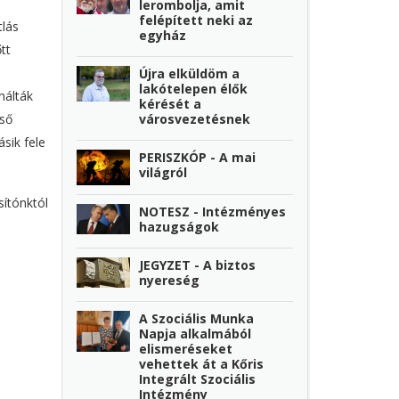
lerombolja, amit
felépített neki az
tlás
egyház
tt
Újra elküldöm a
lakótelepen élők
nálták
kérését a
városvezetésnek
lső
sik fele
PERISZKÓP - A mai
világról
sítónktól
NOTESZ - Intézményes
hazugságok
JEGYZET - A biztos
nyereség
A Szociális Munka
Napja alkalmából
elismeréseket
vehettek át a Kőris
Integrált Szociális
Intézmény