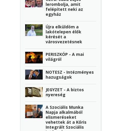
lerombolja, amit
felépített neki az
egyház
Újra elküldöm a
lakótelepen élők
kérését a
városvezetésnek
PERISZKÓP - A mai
világról
NOTESZ - Intézményes
hazugságok
JEGYZET - A biztos
nyereség
A Szociális Munka
Napja alkalmából
elismeréseket
vehettek át a Kőris
Integrált Szociális