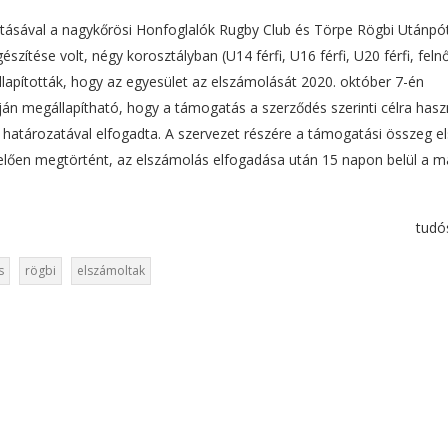
tásával a nagykőrösi Honfoglalók Rugby Club és Törpe Rögbi Utánpó
szítése volt, négy korosztályban (U14 férfi, U16 férfi, U20 férfi, felnő
llapították, hogy az egyesület az elszámolását 2020. október 7-én
pján megállapítható, hogy a támogatás a szerződés szerinti célra hasz
i határozatával elfogadta. A szervezet részére a támogatási összeg e
lően megtörtént, az elszámolás elfogadása után 15 napon belül a má
tudó
s
rögbi
elszámoltak