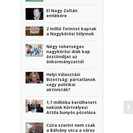
El Nagy Zoltán
emlékére
2 millió forintot kaptak
a Nagykőrösi Sólymok
Négy tehetséges
nagykőrösi diák kap
ösztöndíjat az
önkormányzattól
Helyi Választási
Bizottság: pártatlanok
vagy politikai
aktivisták?
1,7 millióba kerülhetett
nekünk Körtvélyesi
Attila bunyós pózolása
Czira szerint nem csak
a Bálvány utca a város