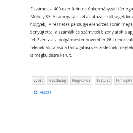
Elszámolt a 400 ezer forintos önkormányzati támoga
Műhely SE. A támogatási cél az utazási költségek kiegé
hölgyek). A részletes pénzügyi ellenőrzés során megá
benyújtotta, a számlák és számviteli bizonylatok ala
fel. Ezért azt a polgármester november 26-i rendkívül
felének átutalása a támogatási szerződésnek megfele
is megküldésre került.
Sport
Gazdaság
Nagykőrös
Testület
támogatá
Vissza