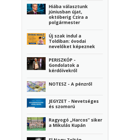
Hiába választunk
júniusban újat,
októberig Czira a
polgármester
Új szak indul a
Toldiban: óvodai
nevelőket képeznek
PERISZKÓP -
Gondolatok a
kérdőívekről
NOTESZ - A pénzről
JEGYZET - Nevetséges
és szomorú
Ragyogó „Harcos” siker
a Mikulás Kupán
El Nagy Zoltán