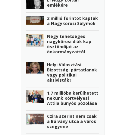
emlékére
2 millió forintot kaptak
a Nagykőrösi Sólymok
Négy tehetséges
nagykőrösi diák kap
ösztöndíjat az
önkormányzattól
Helyi Választási
Bizottság: pártatlanok
vagy politikai
aktivisták?
1,7 millióba kerülhetett
nekünk Körtvélyesi
Attila bunyós pózolása
Czira szerint nem csak
a Bálvány utca a város
szégyene