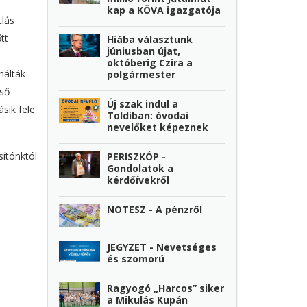
kap a KÖVA igazgatója
tlás
tt
Hiába választunk
júniusban újat,
októberig Czira a
nálták
polgármester
lső
Új szak indul a
sik fele
Toldiban: óvodai
nevelőket képeznek
sítónktól
PERISZKÓP -
Gondolatok a
kérdőívekről
NOTESZ - A pénzről
JEGYZET - Nevetséges
és szomorú
Ragyogó „Harcos” siker
a Mikulás Kupán