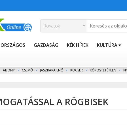
ORSZÁGOS
GAZDASÁG
KÉK HÍREK
KULTÚRA
ABONY
•
CSEMŐ
•
JÁSZKARAJENŐ
•
KOCSÉR
•
KŐRÖSTETÉTLEN
•
N
MOGATÁSSAL A RÖGBISEK