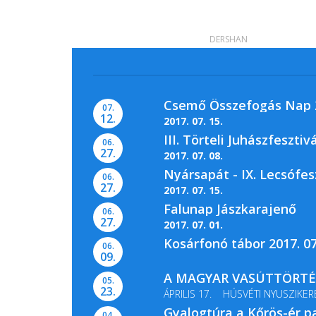
DERSHAN
Csemő Összefogás Nap 2
07.
12.
2017. 07. 15.
III. Törteli Juhászfesztivá
06.
27.
2017. 07. 08.
Nyársapát - IX. Lecsófes
06.
27.
2017. 07. 15.
Falunap Jászkarajenő
06.
27.
2017. 07. 01.
Kosárfonó tábor 2017. 07
06.
09.
A MAGYAR VASÚTTÖRTÉN
05.
23.
ÁPRILIS 17. HÚSVÉTI NYUSZIKER
Gyalogtúra a Kőrös-ér p
MÁJUS 13-14. GŐZMOZDONY...
04.