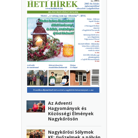
Az Adventi
Hagyományok és
Közösségi Élmények
Nagykőrösön
Nagykőrösi Sólymok
KE: Győzelmek a pályán