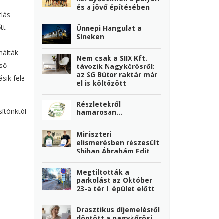
és a jövő építésében
tlás
tt
Ünnepi Hangulat a
Síneken
nálták
Nem csak a SIIX Kft.
lső
távozik Nagykőrösről:
az SG Bútor raktár már
sik fele
el is költözött
Részletekről
sítónktól
hamarosan...
Miniszteri
elismerésben részesült
Shihan Ábrahám Edit
Megtiltották a
parkolást az Október
23-a tér I. épület előtt
Drasztikus díjemelésről
döntött a nagykőrösi