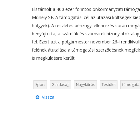
Elszámolt a 400 ezer forintos önkormányzati támoga
Műhely SE. A támogatási cél az utazási költségek kiegé
hölgyek). A részletes pénzügyi ellenőrzés során megá
benyújtotta, a számlák és számviteli bizonylatok ala
fel. Ezért azt a polgármester november 26-i rendkívül
felének átutalása a támogatási szerződésnek megfele
is megküldésre került.
Sport
Gazdaság
Nagykőrös
Testület
támogatá
Vissza