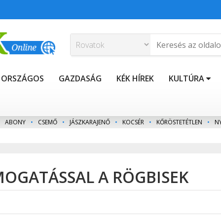
ORSZÁGOS
GAZDASÁG
KÉK HÍREK
KULTÚRA
ABONY
•
CSEMŐ
•
JÁSZKARAJENŐ
•
KOCSÉR
•
KŐRÖSTETÉTLEN
•
N
MOGATÁSSAL A RÖGBISEK