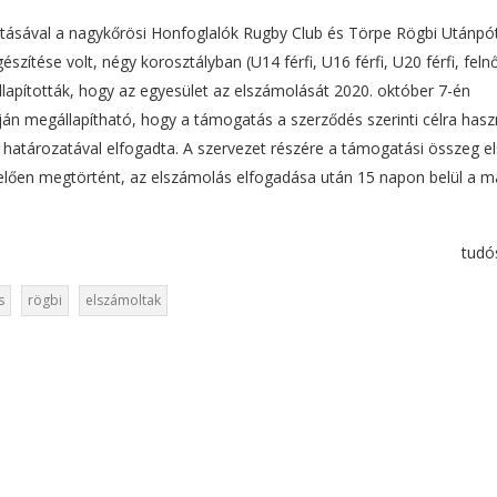
tásával a nagykőrösi Honfoglalók Rugby Club és Törpe Rögbi Utánpó
szítése volt, négy korosztályban (U14 férfi, U16 férfi, U20 férfi, felnő
llapították, hogy az egyesület az elszámolását 2020. október 7-én
pján megállapítható, hogy a támogatás a szerződés szerinti célra hasz
i határozatával elfogadta. A szervezet részére a támogatási összeg e
lően megtörtént, az elszámolás elfogadása után 15 napon belül a má
tudó
s
rögbi
elszámoltak