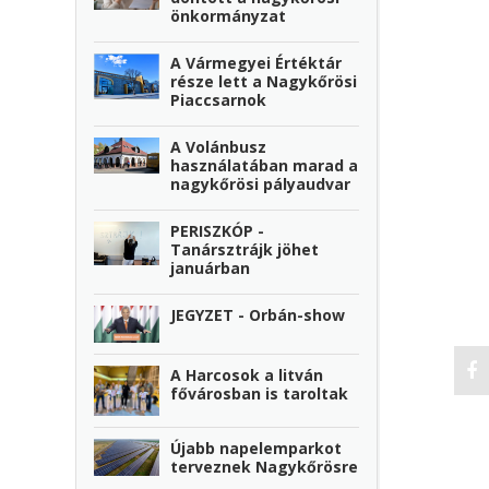
önkormányzat
A Vármegyei Értéktár
része lett a Nagykőrösi
Piaccsarnok
A Volánbusz
használatában marad a
nagykőrösi pályaudvar
PERISZKÓP -
Tanársztrájk jöhet
januárban
JEGYZET - Orbán-show
A Harcosok a litván
fővárosban is taroltak
Újabb napelemparkot
terveznek Nagykőrösre