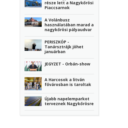
része lett a Nagykőrösi
Piaccsarnok
A Volánbusz
használatában marad a
nagykőrösi pályaudvar
PERISZKÓP -
Tanársztrájk jöhet
januárban
JEGYZET - Orbán-show
A Harcosok a litván
fővárosban is taroltak
Újabb napelemparkot
terveznek Nagykőrösre