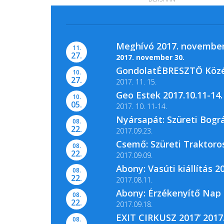
Meghívó 2017. november
11.
27.
2017. november 30.
GondolatÉBRESZTŐ Közéle
10.
27.
2017. 11. 15.
Geo Estek 2017.10.11-14.
10.
A Magyar Nemzeti Levéltár Pest Me
05.
2017. 10. 11-14.
Nyársapát: Szüreti Bográ
08.
22.
2017.09.23.
Csemő: Szüreti Traktoros
08.
22.
2017.09.09.
Abony: Vasúti kiállítás 20
08.
22.
2017.08.11.
Abony: Érzékenyítő Nap 
08.
22.
2017.09.18.
EXIT CIRKUSZ 2017’ 2017.
08.