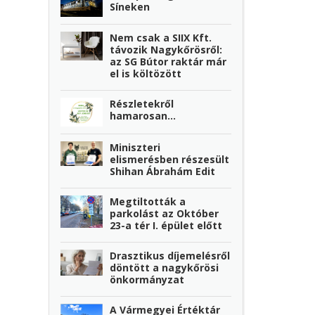
Síneken
Nem csak a SIIX Kft.
távozik Nagykőrösről:
az SG Bútor raktár már
el is költözött
Részletekről
hamarosan...
Miniszteri
elismerésben részesült
Shihan Ábrahám Edit
Megtiltották a
parkolást az Október
23-a tér I. épület előtt
Drasztikus díjemelésről
döntött a nagykőrösi
önkormányzat
A Vármegyei Értéktár