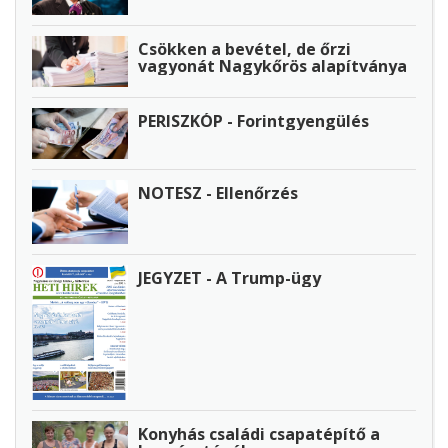
Csökken a bevétel, de őrzi
vagyonát Nagykőrös alapítványa
PERISZKÓP - Forintgyengülés
NOTESZ - Ellenőrzés
JEGYZET - A Trump-ügy
Konyhás családi csapatépítő a