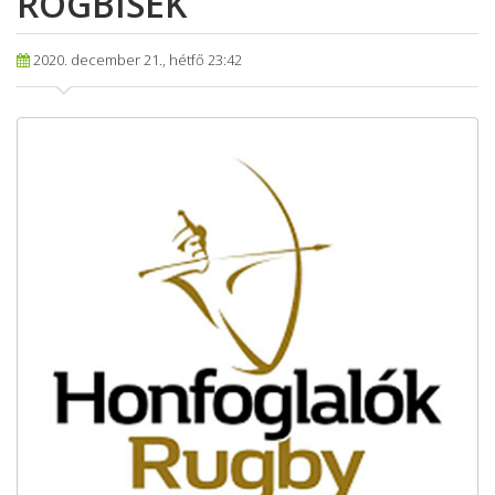
RÖGBISEK
2020. december 21., hétfő 23:42