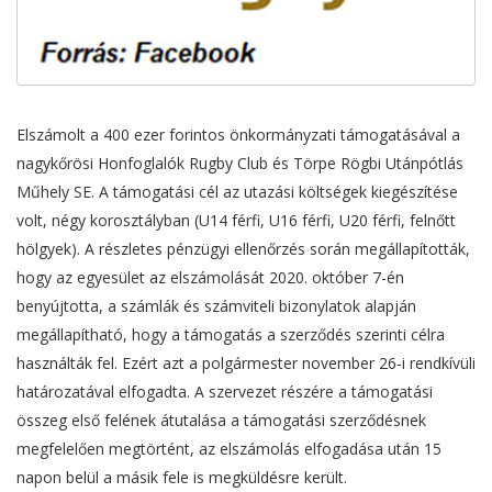
Elszámolt a 400 ezer forintos önkormányzati támogatásával a
nagykőrösi Honfoglalók Rugby Club és Törpe Rögbi Utánpótlás
Műhely SE. A támogatási cél az utazási költségek kiegészítése
volt, négy korosztályban (U14 férfi, U16 férfi, U20 férfi, felnőtt
hölgyek). A részletes pénzügyi ellenőrzés során megállapították,
hogy az egyesület az elszámolását 2020. október 7-én
benyújtotta, a számlák és számviteli bizonylatok alapján
megállapítható, hogy a támogatás a szerződés szerinti célra
használták fel. Ezért azt a polgármester november 26-i rendkívüli
határozatával elfogadta. A szervezet részére a támogatási
összeg első felének átutalása a támogatási szerződésnek
megfelelően megtörtént, az elszámolás elfogadása után 15
napon belül a másik fele is megküldésre került.