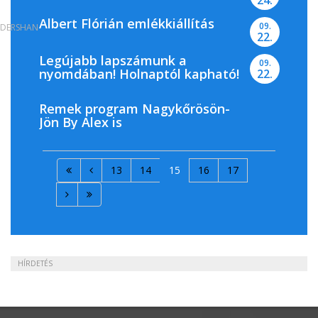
Albert Flórián emlékkiállítás
09.
DERSHAN
22.
Legújabb lapszámunk a
09.
nyomdában! Holnaptól kapható!
22.
Remek program Nagykőrösön-
Jön By Alex is
13
14
15
16
17
HÍRDETÉS