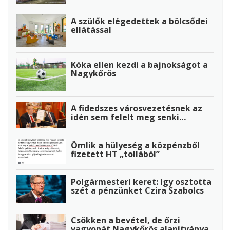
A szülők elégedettek a bölcsődei
ellátással
Kóka ellen kezdi a bajnokságot a
Nagykőrös
A fidedszes városvezetésnek az
idén sem felelt meg senki…
Ömlik a hülyeség a közpénzből
fizetett HT „tollából”
Polgármesteri keret: így osztotta
szét a pénzünket Czira Szabolcs
Csökken a bevétel, de őrzi
vagyonát Nagykőrös alapítványa