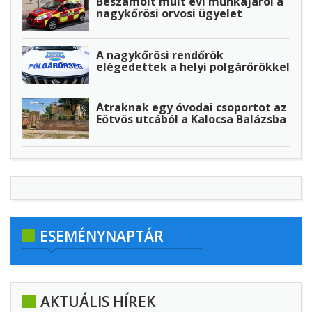
Beszámolt múlt évi munkájáról a
nagykőrösi orvosi ügyelet
A nagykőrösi rendőrök
elégedettek a helyi polgárőrökkel
Átraknak egy óvodai csoportot az
Eötvös utcából a Kalocsa Balázsba
ESEMÉNYNAPTÁR
AKTUÁLIS HÍREK