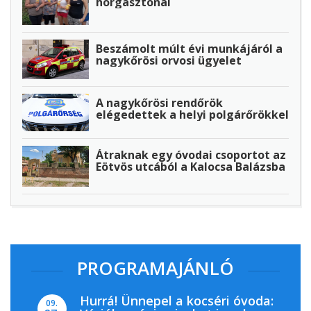
horgásztónál
Beszámolt múlt évi munkájáról a
nagykőrösi orvosi ügyelet
A nagykőrösi rendőrök
elégedettek a helyi polgárőrökkel
Átraknak egy óvodai csoportot az
Eötvös utcából a Kalocsa Balázsba
PROGRAMAJÁNLÓ
Hurrá! Ünnepel a kocséri óvoda:
09.