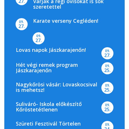
Várják a régi ovisokat is sok
27.
szeretettel
Karate verseny Cegléden!
09.
27.
09.
27.
Lovas napok Jászkarajenőn!
09.
27.
Hét végi remek program
09.
Jászkarajenőn
25.
Nagykőrösi vásár: Lovaskocsival
09.
is mehetsz!
25.
Suliváró- Iskola előkészítő
09.
Kőröstetétlenen
25.
Szüreti Fesztivál Törtelen
09.
24.