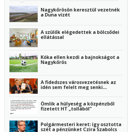
Nagykőrösön keresztül vezetnék
a Duna vizét
A szülők elégedettek a bölcsődei
ellátással
Kóka ellen kezdi a bajnokságot a
Nagykőrös
A fidedszes városvezetésnek az
idén sem felelt meg senki…
Ömlik a hülyeség a közpénzből
fizetett HT „tollából”
Polgármesteri keret: így osztotta
szét a pénzünket Czira Szabolcs