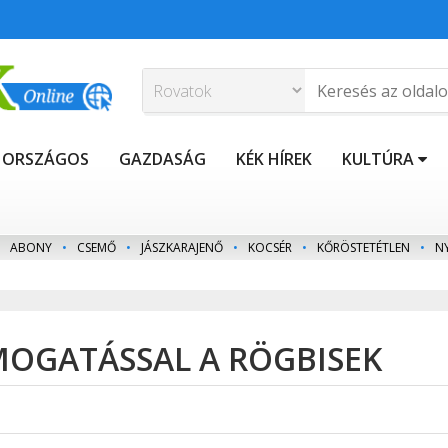
ORSZÁGOS
GAZDASÁG
KÉK HÍREK
KULTÚRA
ABONY
•
CSEMŐ
•
JÁSZKARAJENŐ
•
KOCSÉR
•
KŐRÖSTETÉTLEN
•
N
MOGATÁSSAL A RÖGBISEK