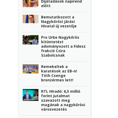
Díjátadások napirend
előtt
Bemutatkozott a
Nagykőrösi Járási
Hivatal új vezetője
Pro Urbe Nagykőrös
kitüntetést
adományozott a Fidesz
frakció Czira
Szabolcsnak
Remekeltek a
karatésok az EB-n!
Tóth Csenge
bronzérmes lett!
RTL Híradó: 6,5 millió
forint jutalmat
szavazott meg
magának a nagykőrösi
városvezetés