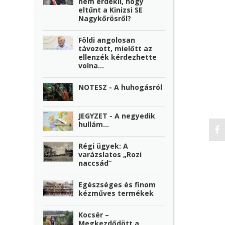
nem érdekli, hogy
eltűnt a Kinizsi SE
Nagykőrösről?
Földi angolosan
távozott, mielőtt az
ellenzék kérdezhette
volna…
NOTESZ - A huhogásról
JEGYZET - A negyedik
hullám…
Régi ügyek: A
varázslatos „Rozi
naccsád”
Egészséges és finom
kézműves termékek
Kocsér –
Megkezdődött a