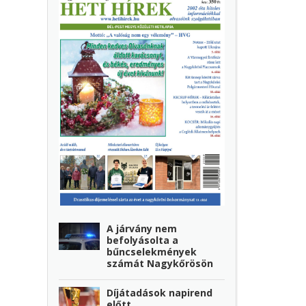
A járvány nem
befolyásolta a
bűncselekmények
számát Nagykőrösön
Díjátadások napirend
előtt