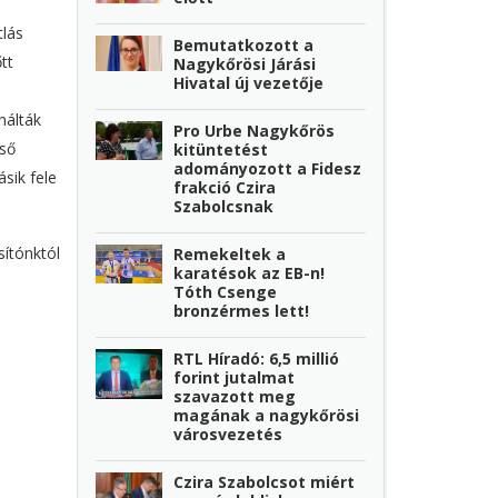
tlás
Bemutatkozott a
tt
Nagykőrösi Járási
Hivatal új vezetője
nálták
Pro Urbe Nagykőrös
lső
kitüntetést
adományozott a Fidesz
sik fele
frakció Czira
Szabolcsnak
sítónktól
Remekeltek a
karatésok az EB-n!
Tóth Csenge
bronzérmes lett!
RTL Híradó: 6,5 millió
forint jutalmat
szavazott meg
magának a nagykőrösi
városvezetés
Czira Szabolcsot miért