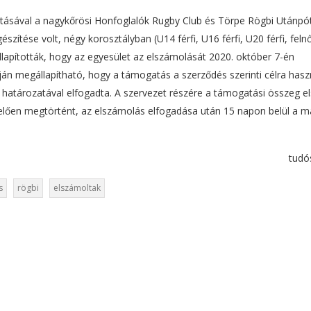
tásával a nagykőrösi Honfoglalók Rugby Club és Törpe Rögbi Utánpó
szítése volt, négy korosztályban (U14 férfi, U16 férfi, U20 férfi, felnő
llapították, hogy az egyesület az elszámolását 2020. október 7-én
pján megállapítható, hogy a támogatás a szerződés szerinti célra hasz
i határozatával elfogadta. A szervezet részére a támogatási összeg e
lően megtörtént, az elszámolás elfogadása után 15 napon belül a má
tudó
s
rögbi
elszámoltak