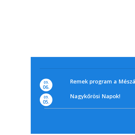
Remek program a Mészá
09.
06.
Nagykőrösi Napok!
09.
05.