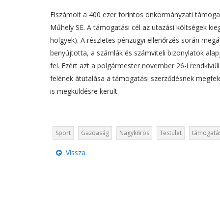
Elszámolt a 400 ezer forintos önkormányzati támoga
Műhely SE. A támogatási cél az utazási költségek kiegé
hölgyek). A részletes pénzügyi ellenőrzés során megá
benyújtotta, a számlák és számviteli bizonylatok ala
fel. Ezért azt a polgármester november 26-i rendkívül
felének átutalása a támogatási szerződésnek megfele
is megküldésre került.
Sport
Gazdaság
Nagykőrös
Testület
támogatá
Vissza