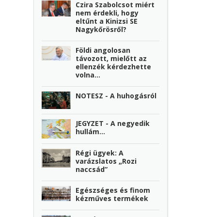
Czira Szabolcsot miért
nem érdekli, hogy
eltűnt a Kinizsi SE
Nagykőrösről?
Földi angolosan
távozott, mielőtt az
ellenzék kérdezhette
volna…
NOTESZ - A huhogásról
JEGYZET - A negyedik
hullám…
Régi ügyek: A
varázslatos „Rozi
naccsád”
Egészséges és finom
kézműves termékek