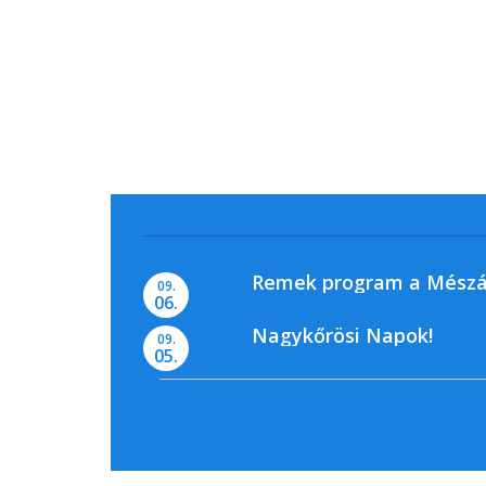
Remek program a Mészá
09.
06.
Nagykőrösi Napok!
09.
05.