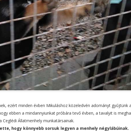
lynek, ezért minden évben Mikuláshoz közeledvén adományt gyűjtünk 
gy ebben a mindannyiunkat próbára tevő évben, a tavalyit is megha
a Ceglédi Állatmenhely munkatársainak.
ette, hogy könnyebb sorsuk legyen a menhely négylábúinak.