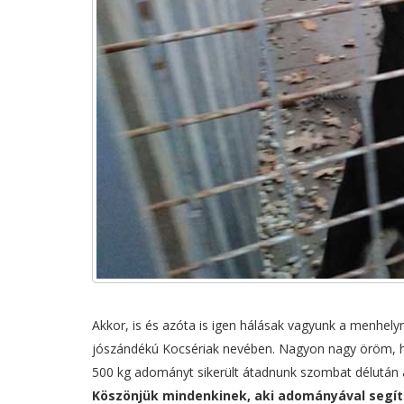
Akkor, is és azóta is igen hálásak vagyunk a menhe
jószándékú Kocsériak nevében. Nagyon nagy öröm, ho
500 kg adományt sikerült átadnunk szombat délután 
Köszönjük mindenkinek, aki adományával segít