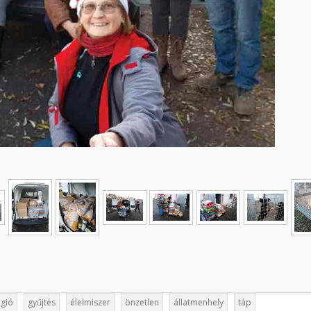
égió
gyűjtés
élelmiszer
önzetlen
állatmenhely
táp