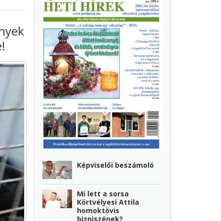
ények
e!
Képviselői beszámoló
Mi lett a sorsa
Körtvélyesi Attila
homoktövis
bizniszének?