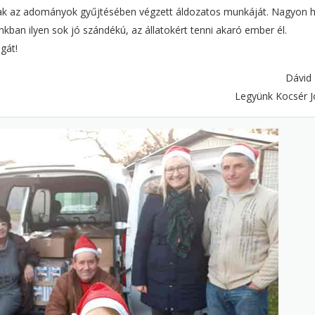
nak az adományok gyűjtésében végzett áldozatos munkáját. Nagyon 
nkban ilyen sok jó szándékú, az állatokért tenni akaró ember él.
gát!
Dávid 
Legyünk Kocsér J