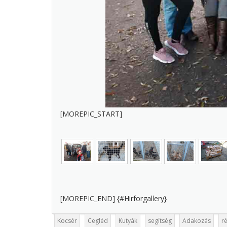
[MOREPIC_START]
[MOREPIC_END] {#Hirforgallery}
Kocsér
Cegléd
Kutyák
segítség
Adakozás
r