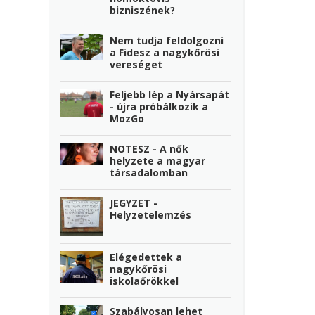
bizniszének?
Nem tudja feldolgozni
a Fidesz a nagykőrösi
vereséget
Feljebb lép a Nyársapát
- újra próbálkozik a
MozGo
NOTESZ - A nők
helyzete a magyar
társadalomban
JEGYZET -
Helyzetelemzés
Elégedettek a
nagykőrösi
iskolaőrökkel
Szabályosan lehet