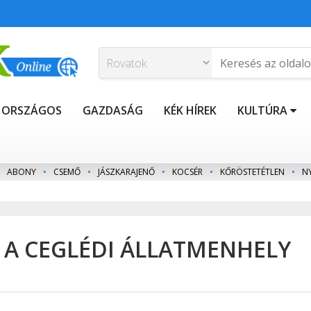
ORSZÁGOS
GAZDASÁG
KÉK HÍREK
KULTÚRA
ABONY
•
CSEMŐ
•
JÁSZKARAJENŐ
•
KOCSÉR
•
KŐRÖSTETÉTLEN
•
N
 A CEGLÉDI ÁLLATMENHELY