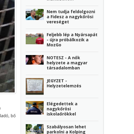
Nem tudja feldolgozni
a Fidesz a nagykőrösi
vereséget
Feljebb lép a Nyársapát
- újra próbálkozik a
MozGo
NOTESZ - A nők
helyzete a magyar
társadalomban
JEGYZET -
Helyzetelemzés
Elégedettek a
a
nagykőrösi
iskolaőrökkel
ladó, bő
Szabályosan lehet
parkolni a Kolping