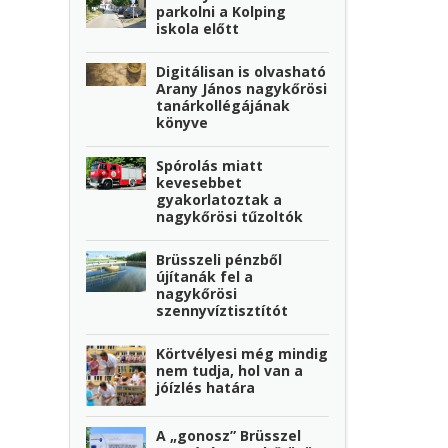
parkolni a Kolping
iskola előtt
Digitálisan is olvasható
Arany János nagykőrösi
tanárkollégájának
könyve
Spórolás miatt
kevesebbet
gyakorlatoztak a
nagykőrösi tűzoltók
Brüsszeli pénzből
újítanák fel a
nagykőrösi
szennyvíztisztítót
Körtvélyesi még mindig
nem tudja, hol van a
jóízlés határa
A „gonosz” Brüsszel