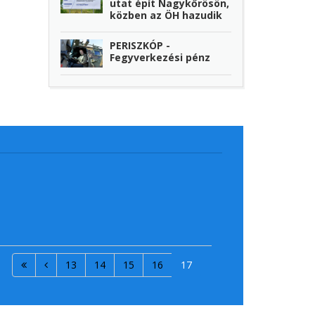
utat épít Nagykőrösön,
közben az ÖH hazudik
PERISZKÓP -
Fegyverkezési pénz
13
14
15
16
17