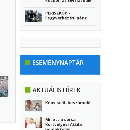
közben az ÖH hazudik
PERISZKÓP -
Fegyverkezési pénz
ESEMÉNYNAPTÁR
AKTUÁLIS HÍREK
Képviselői beszámoló
Mi lett a sorsa
Körtvélyesi Attila
homoktövis