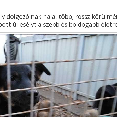
ely dolgozóinak hála, több, rossz körülm
pott új esélyt a szebb és boldogabb életr