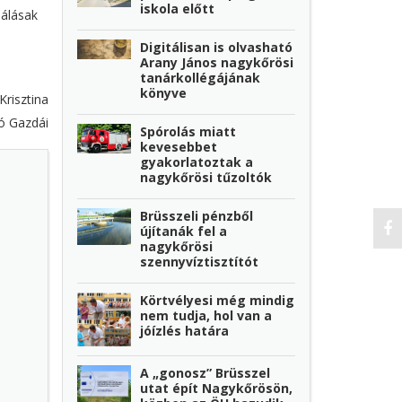
iskola előtt
hálásak
Digitálisan is olvasható
Arany János nagykőrösi
tanárkollégájának
könyve
Krisztina
ó Gazdái
Spórolás miatt
kevesebbet
gyakorlatoztak a
nagykőrösi tűzoltók
Brüsszeli pénzből
újítanák fel a
nagykőrösi
szennyvíztisztítót
Körtvélyesi még mindig
nem tudja, hol van a
jóízlés határa
A „gonosz” Brüsszel
utat épít Nagykőrösön,