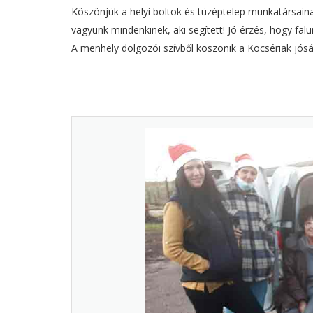
Köszönjük a helyi boltok és tüzéptelep munkatársai
vagyunk mindenkinek, aki segített! Jó érzés, hogy falu
A menhely dolgozói szívből köszönik a Kocsériak jósá