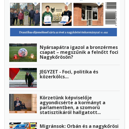
Nyársapátra igazol a bronzérmes
csapat – megszűnik a felnőtt foci
Nagykőrösön?
JEGYZET - Foci, politika és
közerkölcs…
Körzetünk képviselője
agyondicsérte a kormányt a
parlamentben, a szomorú
statisztikáról hallgatott...
Migránsok: Orbán és a nagykőrösi