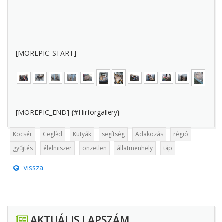
[MOREPIC_START]
[MOREPIC_END] {#Hirforgallery}
Kocsér
Cegléd
Kutyák
segítség
Adakozás
régió
gyűjtés
élelmiszer
önzetlen
állatmenhely
táp
Vissza
AKTUÁLIS LAPSZÁM