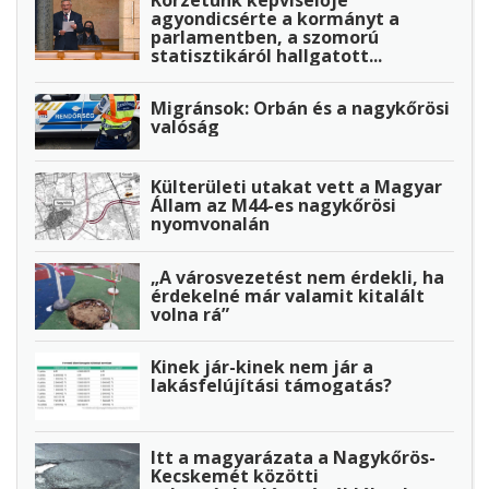
Körzetünk képviselője
agyondicsérte a kormányt a
parlamentben, a szomorú
statisztikáról hallgatott...
Migránsok: Orbán és a nagykőrösi
valóság
Külterületi utakat vett a Magyar
Állam az M44-es nagykőrösi
nyomvonalán
„A városvezetést nem érdekli, ha
érdekelné már valamit kitalált
volna rá”
Kinek jár-kinek nem jár a
lakásfelújítási támogatás?
Itt a magyarázata a Nagykőrös-
Kecskemét közötti