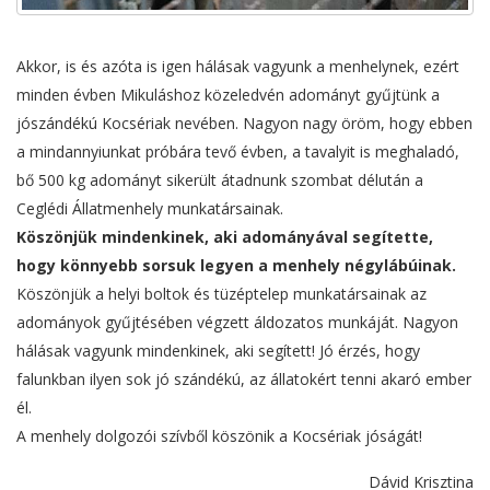
Akkor, is és azóta is igen hálásak vagyunk a menhelynek, ezért
minden évben Mikuláshoz közeledvén adományt gyűjtünk a
jószándékú Kocsériak nevében. Nagyon nagy öröm, hogy ebben
a mindannyiunkat próbára tevő évben, a tavalyit is meghaladó,
bő 500 kg adományt sikerült átadnunk szombat délután a
Ceglédi Állatmenhely munkatársainak.
Köszönjük mindenkinek, aki adományával segítette,
hogy könnyebb sorsuk legyen a menhely négylábúinak.
Köszönjük a helyi boltok és tüzéptelep munkatársainak az
adományok gyűjtésében végzett áldozatos munkáját. Nagyon
hálásak vagyunk mindenkinek, aki segített! Jó érzés, hogy
falunkban ilyen sok jó szándékú, az állatokért tenni akaró ember
él.
A menhely dolgozói szívből köszönik a Kocsériak jóságát!
Dávid Krisztina