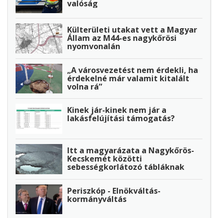
valóság
Külterületi utakat vett a Magyar
Állam az M44-es nagykőrösi
nyomvonalán
„A városvezetést nem érdekli, ha
érdekelné már valamit kitalált
volna rá”
Kinek jár-kinek nem jár a
lakásfelújítási támogatás?
Itt a magyarázata a Nagykőrös-
Kecskemét közötti
sebességkorlátozó tábláknak
Periszkóp - Elnökváltás-
kormányváltás