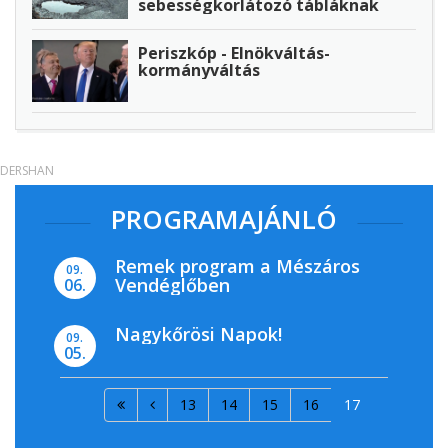
sebességkorlátozó tábláknak
Periszkóp - Elnökváltás-
kormányváltás
DERSHAN
PROGRAMAJÁNLÓ
Remek program a Mészáros
09.
Vendéglőben
06.
Nagykőrösi Napok!
09.
05.
13
14
15
16
17