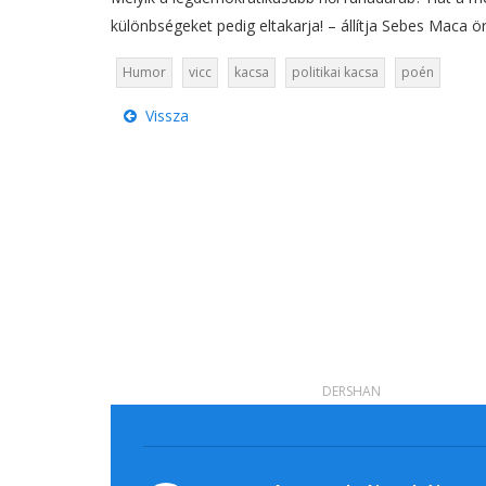
különbségeket pedig eltakarja! – állítja Sebes Maca ö
Humor
vicc
kacsa
politikai kacsa
poén
Vissza
DERSHAN