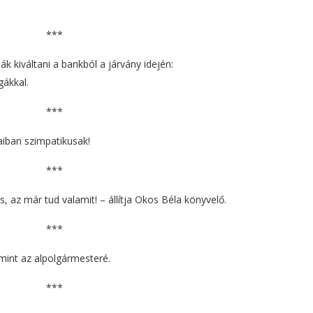
***
 kiváltani a bankból a járvány idején:
gákkal.
***
aiban szimpatikusak!
***
s, az már tud valamit! – állítja Okos Béla könyvelő.
***
 mint az alpolgármesteré.
***