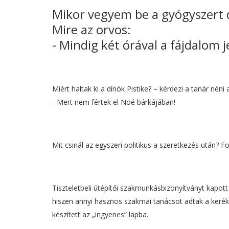
Mikor vegyem be a gyógyszert d
Mire az orvos:
- Mindig két órával a fájdalom j
Miért haltak ki a dínók Pistike? – kérdezi a tanár néni 
- Mert nem fértek el Noé bárkájában!
Mit csinál az egyszeri politikus a szeretkezés után?
Tiszteletbeli útépítői szakmunkásbizonyítványt kapott
hiszen annyi hasznos szakmai tanácsot adtak a kerék
készített az „ingyenes” lapba.