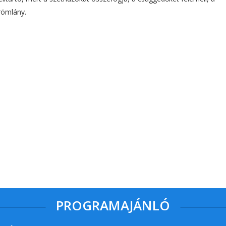
römlány.
PROGRAMAJÁNLÓ