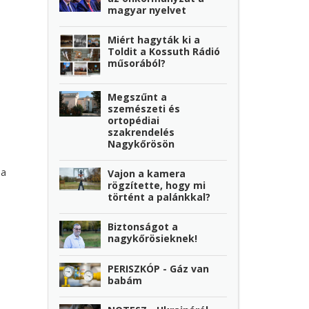
magyar nyelvet
Miért hagyták ki a
Toldit a Kossuth Rádió
műsorából?
Megszűnt a
szemészeti és
ortopédiai
szakrendelés
Nagykőrösön
 a
Vajon a kamera
rögzítette, hogy mi
történt a palánkkal?
Biztonságot a
nagykőrösieknek!
PERISZKÓP - Gáz van
babám