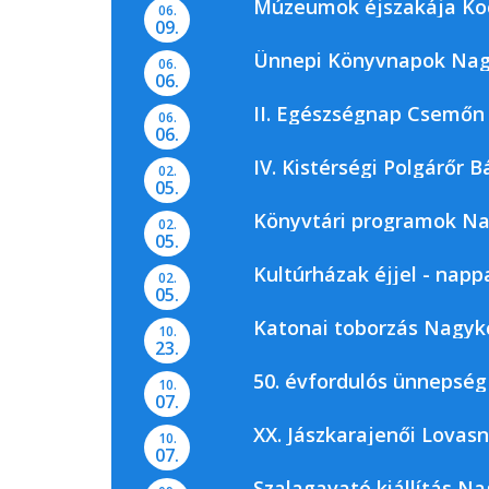
Múzeumok éjszakája Ko
06.
09.
Ünnepi Könyvnapok Nag
06.
06.
II. Egészségnap Csemőn
06.
06.
IV. Kistérségi Polgárőr B
02.
05.
Könyvtári programok N
02.
05.
Kultúrházak éjjel - napp
02.
05.
Katonai toborzás Nagyk
10.
23.
50. évfordulós ünnepség
10.
07.
XX. Jászkarajenői Lovas
10.
07.
Szalagavató kiállítás N