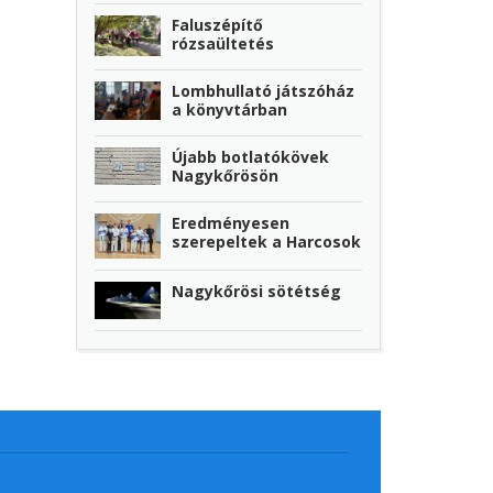
Faluszépítő
rózsaültetés
Lombhullató játszóház
a könyvtárban
Újabb botlatókövek
Nagykőrösön
Eredményesen
szerepeltek a Harcosok
Nagykőrösi sötétség