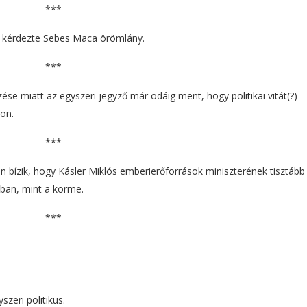
***
r? – kérdezte Sebes Maca örömlány.
***
se miatt az egyszeri jegyző már odáig ment, hogy politikai vitát(?)
on.
***
 bízik, hogy Kásler Miklós emberierőforrások miniszterének tisztább
ban, mint a körme.
***
szeri politikus.