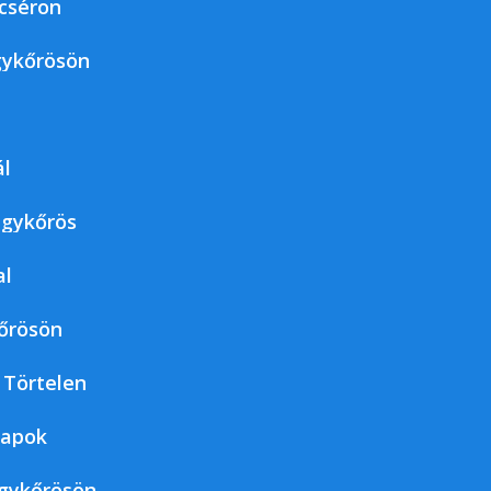
cséron
ykőrösön
ál
agykőrös
al
őrösön
 Törtelen
napok
agykőrösön