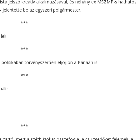
nista jelszó kreatív alkalmazásával, és néhány ex MSZMP-s hathatós
– jelentette be az egyszeri polgármester.
***
lel!
***
politikában törvényszerűen eljöjjön a Kánaán is.
***
uált:
***
lltartó, mert a széthúzókat összefogja, a csüggedőket felemeli, a