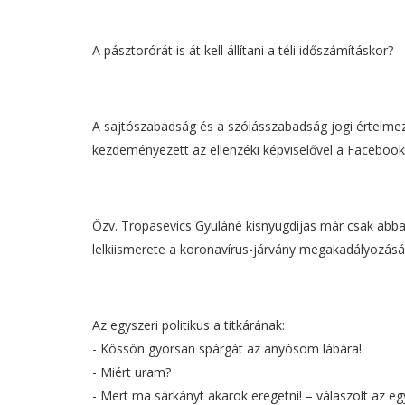
A pásztorórát is át kell állítani a téli időszámításko
A sajtószabadság és a szólásszabadság jogi értelmezé
kezdeményezett az ellenzéki képviselővel a Facebook
Özv. Tropasevics Gyuláné kisnyugdíjas már csak abban
lelkiismerete a koronavírus-járvány megakadályozásá
Az egyszeri politikus a titkárának:
- Kössön gyorsan spárgát az anyósom lábára!
- Miért uram?
- Mert ma sárkányt akarok eregetni! – válaszolt az egy