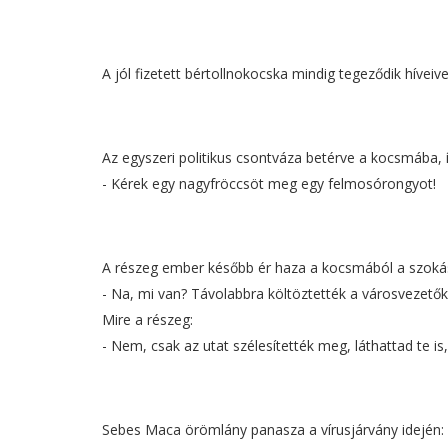
A jól fizetett bértollnokocska mindig tegeződik hívei
Az egyszeri politikus csontváza betérve a kocsmába, í
- Kérek egy nagyfröccsöt meg egy felmosórongyot!
A részeg ember később ér haza a kocsmából a szokás
- Na, mi van? Távolabbra költöztették a városvezető
Mire a részeg:
- Nem, csak az utat szélesítették meg, láthattad te i
Sebes Maca örömlány panasza a vírusjárvány idején: