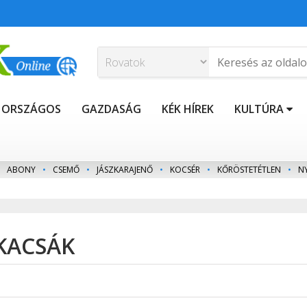
ORSZÁGOS
GAZDASÁG
KÉK HÍREK
KULTÚRA
ABONY
•
CSEMŐ
•
JÁSZKARAJENŐ
•
KOCSÉR
•
KŐRÖSTETÉTLEN
•
N
 KACSÁK