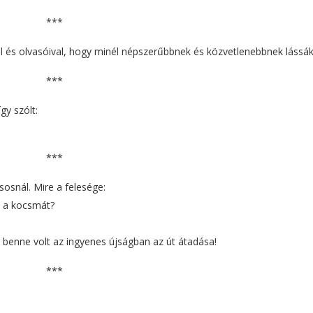
***
vel és olvasóival, hogy minél népszerűbbnek és közvetlenebbnek lássák
***
gy szólt:
***
osnál. Mire a felesége:
k a kocsmát?
s, benne volt az ingyenes újságban az út átadása!
***