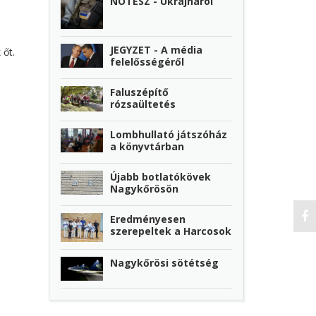
NOTESZ - Ukrajnáról
JEGYZET - A média
 őt.
felelősségéről
Faluszépítő
rózsaültetés
Lombhullató játszóház
a könyvtárban
Újabb botlatókövek
Nagykőrösön
Eredményesen
szerepeltek a Harcosok
Nagykőrösi sötétség