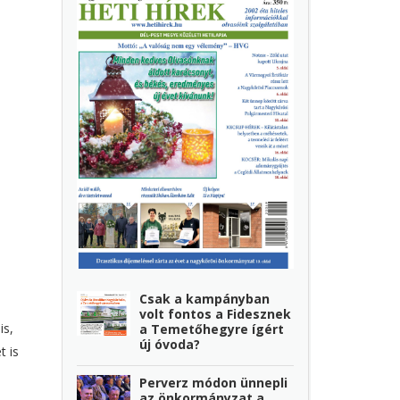
Csak a kampányban
volt fontos a Fidesznek
is,
a Temetőhegyre ígért
új óvoda?
t is
Perverz módon ünnepli
az önkormányzat a