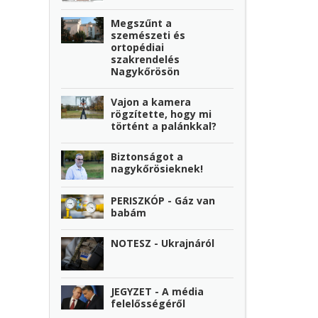
Megszűnt a
szemészeti és
ortopédiai
szakrendelés
Nagykőrösön
Vajon a kamera
rögzítette, hogy mi
történt a palánkkal?
Biztonságot a
nagykőrösieknek!
PERISZKÓP - Gáz van
babám
NOTESZ - Ukrajnáról
JEGYZET - A média
felelősségéről