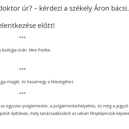
oktor úr? – kérdezi a székely Áron bácsi.
elentkezése előtt!
***
a biológia órán. Mire Pistike:
***
 Fogja magát, és hazamegy a feleségéhez.
***
 az egyszeri polgármester, a polgármesterhelyettes, és még a jegyző 
párút építőinek, mely tanácsadásokról az udvari fényképészük képeke