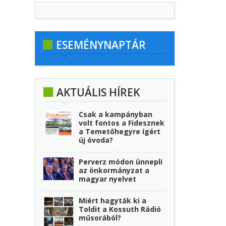
ESEMÉNYNAPTÁR
AKTUÁLIS HÍREK
Csak a kampányban
volt fontos a Fidesznek
a Temetőhegyre ígért
új óvoda?
Perverz módon ünnepli
az önkormányzat a
magyar nyelvet
Miért hagyták ki a
Toldit a Kossuth Rádió
műsorából?