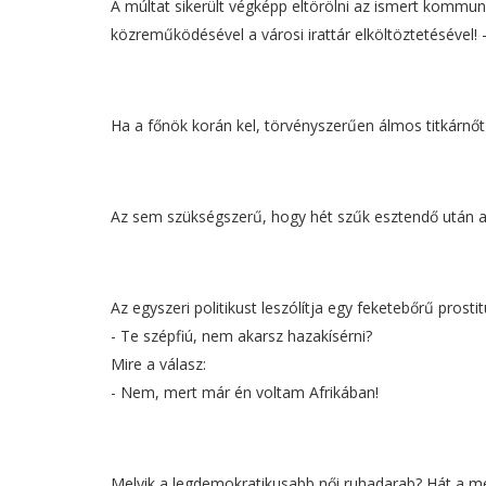
A múltat sikerült végképp eltörölni az ismert kommu
közreműködésével a városi irattár elköltöztetésével! 
Ha a főnök korán kel, törvényszerűen álmos titkárnőt 
Az sem szükségszerű, hogy hét szűk esztendő után a 
Az egyszeri politikust leszólítja egy feketebőrű prostit
- Te szépfiú, nem akarsz hazakísérni?
Mire a válasz:
- Nem, mert már én voltam Afrikában!
Melyik a legdemokratikusabb női ruhadarab? Hát a me