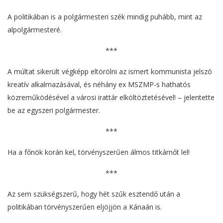
A politikában is a polgármesteri szék mindig puhább, mint az
alpolgármesteré.
***
A múltat sikerült végképp eltörölni az ismert kommunista jelszó
kreatív alkalmazásával, és néhány ex MSZMP-s hathatós
közreműködésével a városi irattár elköltöztetésével! – jelentette
be az egyszeri polgármester.
***
Ha a főnök korán kel, törvényszerűen álmos titkárnőt lel!
***
Az sem szükségszerű, hogy hét szűk esztendő után a
politikában törvényszerűen eljöjjön a Kánaán is.