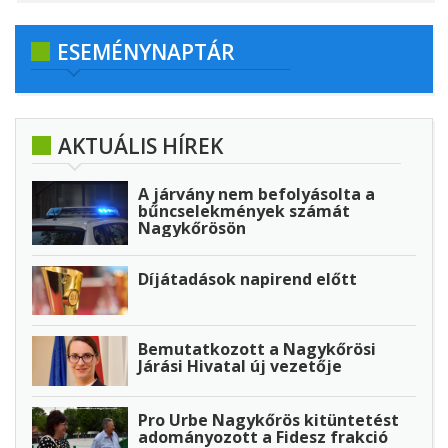
ESEMÉNYNAPTÁR
AKTUÁLIS HÍREK
A járvány nem befolyásolta a
bűncselekmények számát
Nagykőrösön
Díjátadások napirend előtt
Bemutatkozott a Nagykőrösi
Járási Hivatal új vezetője
Pro Urbe Nagykőrös kitüntetést
adományozott a Fidesz frakció