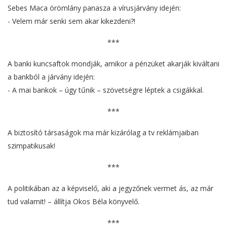
Sebes Maca örömlány panasza a vírusjárvány idején:
- Velem már senki sem akar kikezdeni?!
***
A banki kuncsaftok mondják, amikor a pénzüket akarják kiváltani
a bankból a járvány idején:
- A mai bankok – úgy tűnik – szövetségre léptek a csigákkal.
***
A biztosító társaságok ma már kizárólag a tv reklámjaiban
szimpatikusak!
***
A politikában az a képviselő, aki a jegyzőnek vermet ás, az már
tud valamit! – állítja Okos Béla könyvelő.
***