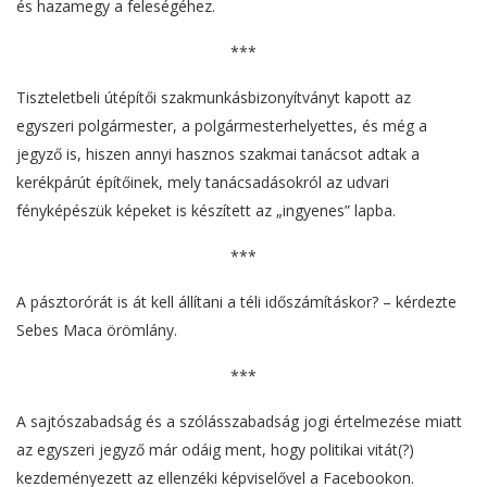
és hazamegy a feleségéhez.
***
Tiszteletbeli útépítői szakmunkásbizonyítványt kapott az
egyszeri polgármester, a polgármesterhelyettes, és még a
jegyző is, hiszen annyi hasznos szakmai tanácsot adtak a
kerékpárút építőinek, mely tanácsadásokról az udvari
fényképészük képeket is készített az „ingyenes” lapba.
***
A pásztorórát is át kell állítani a téli időszámításkor? – kérdezte
Sebes Maca örömlány.
***
A sajtószabadság és a szólásszabadság jogi értelmezése miatt
az egyszeri jegyző már odáig ment, hogy politikai vitát(?)
kezdeményezett az ellenzéki képviselővel a Facebookon.