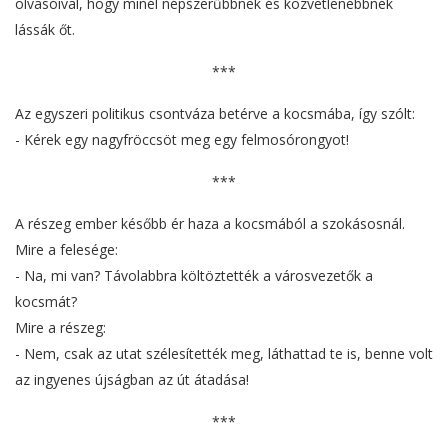
olvasóival, hogy minél népszerűbbnek és közvetlenebbnek
lássák őt.
***
Az egyszeri politikus csontváza betérve a kocsmába, így szólt:
- Kérek egy nagyfröccsöt meg egy felmosórongyot!
***
A részeg ember később ér haza a kocsmából a szokásosnál.
Mire a felesége:
- Na, mi van? Távolabbra költöztették a városvezetők a
kocsmát?
Mire a részeg:
- Nem, csak az utat szélesítették meg, láthattad te is, benne volt
az ingyenes újságban az út átadása!
***