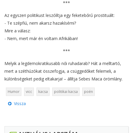
***
Az egyszeri politikust leszólítja egy feketebőrű prostituált:
- Te szépfiú, nem akarsz hazakísérni?
Mire a válasz:
- Nem, mert már én voltam Afrikában!
***
Melyik a legdemokratikusabb női ruhadarab? Hát a melltartó,
mert a széthúzókat összefogja, a csüggedőket felemeli, a
különbségeket pedig eltakarja! – állítja Sebes Maca örömlány.
Humor
vicc
kacsa
politikai kacsa
poén
Vissza