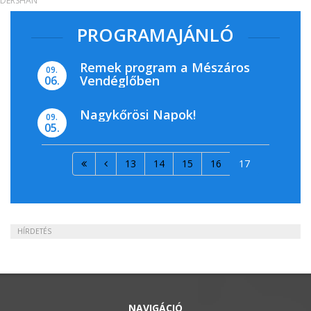
DERSHAN
PROGRAMAJÁNLÓ
Remek program a Mészáros
09.
Vendéglőben
06.
Nagykőrösi Napok!
09.
05.
13
14
15
16
17
HÍRDETÉS
NAVIGÁCIÓ