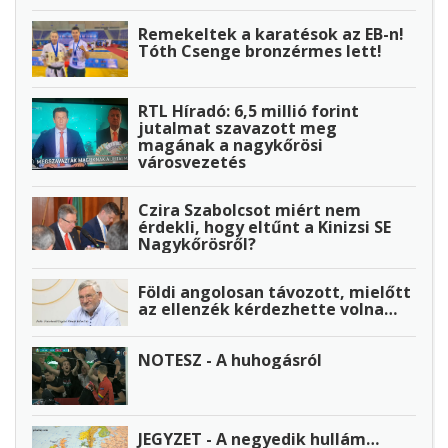
Remekeltek a karatésok az EB-n!
Tóth Csenge bronzérmes lett!
RTL Híradó: 6,5 millió forint
jutalmat szavazott meg
magának a nagykőrösi
városvezetés
Czira Szabolcsot miért nem
érdekli, hogy eltűnt a Kinizsi SE
Nagykőrösről?
Földi angolosan távozott, mielőtt
az ellenzék kérdezhette volna…
NOTESZ - A huhogásról
JEGYZET - A negyedik hullám…