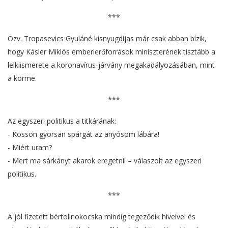
***
Özv. Tropasevics Gyuláné kisnyugdíjas már csak abban bízik,
hogy Kásler Miklós emberierőforrások miniszterének tisztább a
lelkiismerete a koronavírus-járvány megakadályozásában, mint
a körme.
***
Az egyszeri politikus a titkárának:
- Kössön gyorsan spárgát az anyósom lábára!
- Miért uram?
- Mert ma sárkányt akarok eregetni! – válaszolt az egyszeri
politikus.
***
A jól fizetett bértollnokocska mindig tegeződik híveivel és