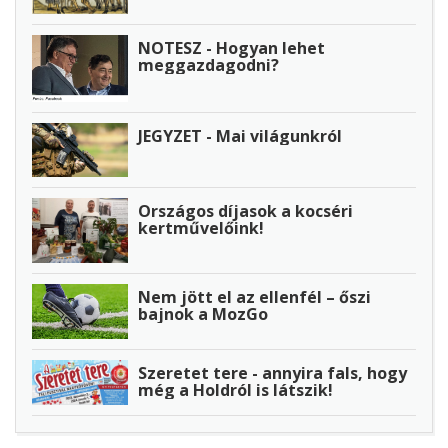
NOTESZ - Hogyan lehet
meggazdagodni?
JEGYZET - Mai világunkról
Országos díjasok a kocséri
kertművelőink!
Nem jött el az ellenfél – őszi
bajnok a MozGo
Szeretet tere - annyira fals, hogy
még a Holdról is látszik!