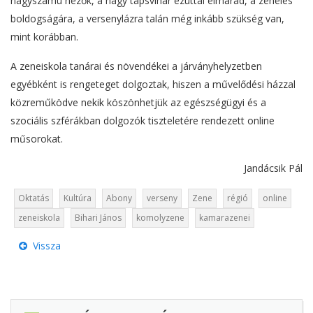
nagyszámú nézők, a nagy tapsvihar ezúttal elmarad, a zenélés
boldogságára, a versenylázra talán még inkább szükség van,
mint korábban.
A zeneiskola tanárai és növendékei a járványhelyzetben
egyébként is rengeteget dolgoztak, hiszen a művelődési házzal
közreműködve nekik köszönhetjük az egészségügyi és a
szociális szférákban dolgozók tiszteletére rendezett online
műsorokat.
Jandácsik Pál
Oktatás
Kultúra
Abony
verseny
Zene
régió
online
zeneiskola
Bihari János
komolyzene
kamarazenei
Vissza