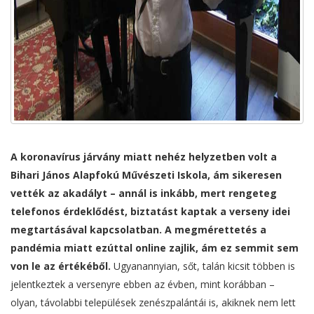
A koronavírus járvány miatt nehéz helyzetben volt a
Bihari János Alapfokú Művészeti Iskola, ám sikeresen
vették az akadályt – annál is inkább, mert rengeteg
telefonos érdeklődést, biztatást kaptak a verseny idei
megtartásával kapcsolatban. A megmérettetés a
pandémia miatt ezúttal online zajlik, ám ez semmit sem
von le az értékéből.
Ugyanannyian, sőt, talán kicsit többen is
jelentkeztek a versenyre ebben az évben, mint korábban –
olyan, távolabbi települések zenészpalántái is, akiknek nem lett