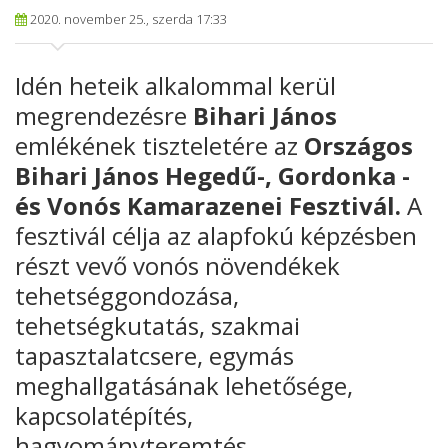
2020. november 25., szerda 17:33
Idén heteik alkalommal kerül
megrendezésre
Bihari János
emlékének tiszteletére az
Országos
Bihari János Hegedű-, Gordonka -
és Vonós Kamarazenei Fesztivál.
A
fesztivál célja az alapfokú képzésben
részt vevő vonós növendékek
tehetséggondozása,
tehetségkutatás, szakmai
tapasztalatcsere, egymás
meghallgatásának lehetősége,
kapcsolatépítés,
hagyományteremtés.