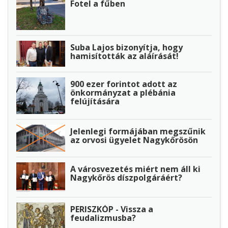
Fotel a fűben
Suba Lajos bizonyítja, hogy
hamisították az aláírását!
900 ezer forintot adott az
önkormányzat a plébánia
felújítására
Jelenlegi formájában megszűnik
az orvosi ügyelet Nagykőrösön
A városvezetés miért nem áll ki
Nagykőrös díszpolgáráért?
PERISZKÓP - Vissza a
feudalizmusba?