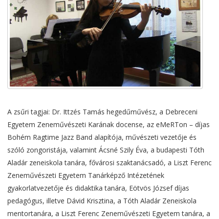
A zsűri tagjai: Dr. Ittzés Tamás hegedűművész, a Debreceni
Egyetem Zeneművészeti Karának docense, az eMeRTon – díjas
Bohém Ragtime Jazz Band alapítója, művészeti vezetője és
szóló zongoristája, valamint Ácsné Szily Éva, a budapesti Tóth
Aladár zeneiskola tanára, fővárosi szaktanácsadó, a Liszt Ferenc
Zeneművészeti Egyetem Tanárképző Intézetének
gyakorlatvezetője és didaktika tanára, Eötvös József díjas
pedagógus, illetve Dávid Krisztina, a Tóth Aladár Zeneiskola
mentortanára, a Liszt Ferenc Zeneművészeti Egyetem tanára, a