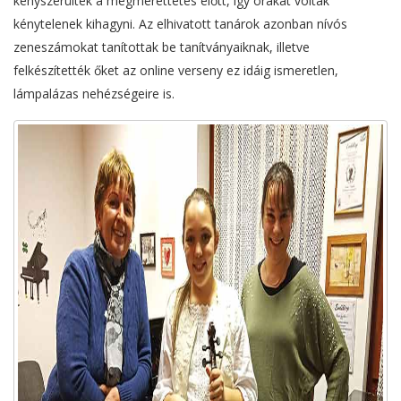
kényszerültek a megmérettetés előtt, így órákat voltak
kénytelenek kihagyni. Az elhivatott tanárok azonban nívós
zeneszámokat tanítottak be tanítványaiknak, illetve
felkészítették őket az online verseny ez idáig ismeretlen,
lámpalázas nehézségeire is.