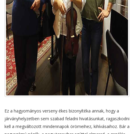
Ez a hagyományos verseny ékes bizonyítéka annak, hogy a
járványhelyzetben sem szabad feladni hivatásunkat, ragaszkodni
kell a megváltozott mindennapok örömeihez, kihívásaihoz. Bár a