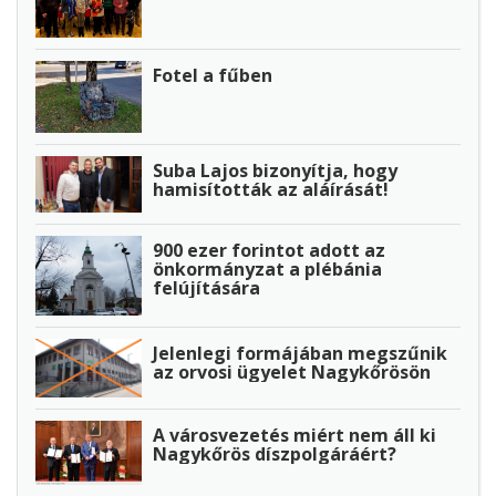
Fotel a fűben
Suba Lajos bizonyítja, hogy
hamisították az aláírását!
900 ezer forintot adott az
önkormányzat a plébánia
felújítására
Jelenlegi formájában megszűnik
az orvosi ügyelet Nagykőrösön
A városvezetés miért nem áll ki
Nagykőrös díszpolgáráért?