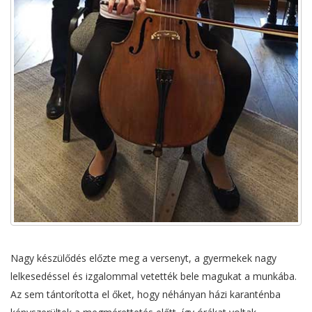
Nagy készülődés előzte meg a versenyt, a gyermekek nagy
lelkesedéssel és izgalommal vetették bele magukat a munkába.
Az sem tántorította el őket, hogy néhányan házi karanténba