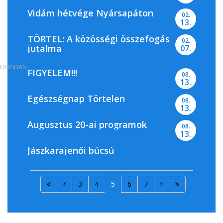
Vidám hétvége Nyársapáton
02.
13.
TÖRTEL: A közösségi összefogás
02.
jutalma
07.
DERSHAN
FIGYELEM!!!
08.
13.
Egészségnap Törtelen
08.
13.
Augusztus 20-ai programok
08.
13.
Jászkarajenői búcsú
3
4
5
6
7