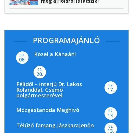
még a Holdról is látszik!
PROGRAMAJÁNLÓ
Közel a Kánaán!
03.
06.
02.
20.
Félidő! – interjú Dr. Lakos
02.
Rolanddal, Csemő
17.
polgármesterével
Mozgástanoda Meghívó
02.
13.
Télűző farsang Jászkarajenőn
02.
13.