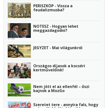
PERISZKÓP - Vissza a
feudalizmusba?
NOTESZ - Hogyan lehet
meggazdagodni?
JEGYZET - Mai világunkról
Országos díjasok a kocséri
kertművelőink!
Nem jött el az ellenfél – őszi
bajnok a MozGo
Szeretet tere - annyira fals, hogy