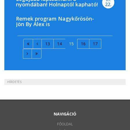
nyomdában! Holnaptól kapható!
22.
Remek program Nagykőrösön-
Jön By Alex is
13
14
15
16
17
HÍRDETÉS
NAVIGÁCIÓ
FŐOLDAL