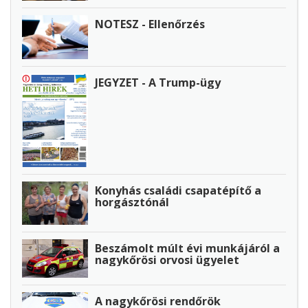
NOTESZ - Ellenőrzés
JEGYZET - A Trump-ügy
Konyhás családi csapatépítő a
horgásztónál
Beszámolt múlt évi munkájáról a
nagykőrösi orvosi ügyelet
A nagykőrösi rendőrök