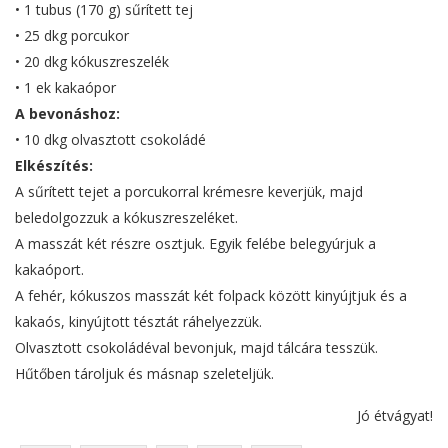
• 1 tubus (170 g) sűrített tej
• 25 dkg porcukor
• 20 dkg kókuszreszelék
• 1 ek kakaópor
A bevonáshoz:
• 10 dkg olvasztott csokoládé
Elkészítés:
A sűrített tejet a porcukorral krémesre keverjük, majd
beledolgozzuk a kókuszreszeléket.
A masszát két részre osztjuk. Egyik felébe belegyúrjuk a
kakaóport.
A fehér, kókuszos masszát két folpack között kinyújtjuk és a
kakaós, kinyújtott tésztát ráhelyezzük.
Olvasztott csokoládéval bevonjuk, majd tálcára tesszük.
Hűtőben tároljuk és másnap szeleteljük.
Jó étvágyat!