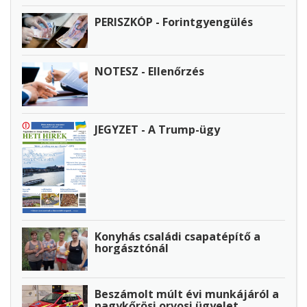
PERISZKÓP - Forintgyengülés
NOTESZ - Ellenőrzés
JEGYZET - A Trump-ügy
Konyhás családi csapatépítő a
horgásztónál
Beszámolt múlt évi munkájáról a
nagykőrösi orvosi ügyelet