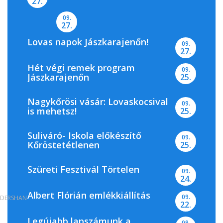
27.
09.
27.
Lovas napok Jászkarajenőn!
09.
27.
Hét végi remek program
09.
Jászkarajenőn
25.
Nagykőrösi vásár: Lovaskocsival
09.
is mehetsz!
25.
Suliváró- Iskola előkészítő
09.
Kőröstetétlenen
25.
Szüreti Fesztivál Törtelen
09.
24.
Albert Flórián emlékkiállítás
09.
DERSHAN
22.
Legújabb lapszámunk a
09.