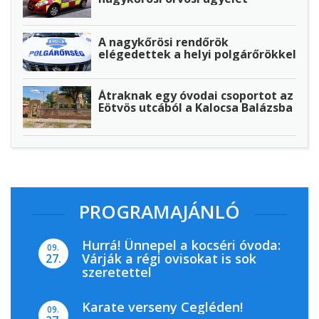
A nagykőrösi rendőrök
elégedettek a helyi polgárőrökkel
Átraknak egy óvodai csoportot az
Eötvös utcából a Kalocsa Balázsba
PROGRAMAJÁNLÓ
Hurrá! Ünnepel a kocséri óvoda:
09.
Várják a régi ovisokat is sok
27.
szeretettel
Karate verseny Cegléden!
09.