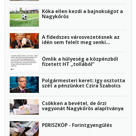
Kóka ellen kezdi a bajnokságot a
Nagykőrös
A fidedszes városvezetésnek az
idén sem felelt meg senki…
Ömlik a hülyeség a közpénzből
fizetett HT „tollából”
Polgármesteri keret: így osztotta
szét a pénzünket Czira Szabolcs
Csökken a bevétel, de őrzi
vagyonát Nagykőrös alapítványa
PERISZKÓP - Forintgyengülés