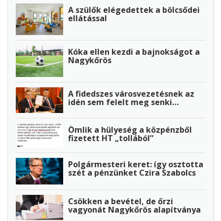
A szülők elégedettek a bölcsődei
ellátással
Kóka ellen kezdi a bajnokságot a
Nagykőrös
A fidedszes városvezetésnek az
idén sem felelt meg senki…
Ömlik a hülyeség a közpénzből
fizetett HT „tollából”
Polgármesteri keret: így osztotta
szét a pénzünket Czira Szabolcs
Csökken a bevétel, de őrzi
vagyonát Nagykőrös alapítványa