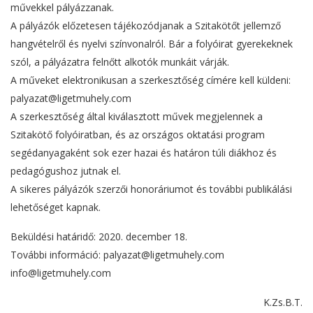
művekkel pályázzanak.
A pályázók előzetesen tájékozódjanak a Szitakötőt jellemző
hangvételről és nyelvi színvonalról. Bár a folyóirat gyerekeknek
szól, a pályázatra felnőtt alkotók munkáit várják.
A műveket elektronikusan a szerkesztőség címére kell küldeni:
palyazat@ligetmuhely.com
A szerkesztőség által kiválasztott művek megjelennek a
Szitakötő folyóiratban, és az országos oktatási program
segédanyagaként sok ezer hazai és határon túli diákhoz és
pedagógushoz jutnak el.
A sikeres pályázók szerzői honoráriumot és további publikálási
lehetőséget kapnak.
Beküldési határidő: 2020. december 18.
További információ: palyazat@ligetmuhely.com
info@ligetmuhely.com
K.Zs.B.T.