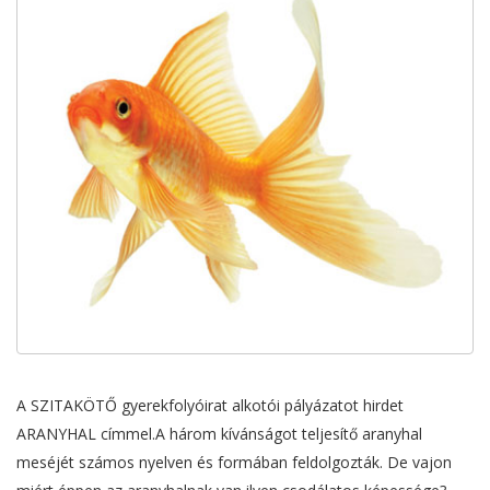
A SZITAKÖTŐ gyerekfolyóirat alkotói pályázatot hirdet
ARANYHAL címmel.A három kívánságot teljesítő aranyhal
meséjét számos nyelven és formában feldolgozták. De vajon