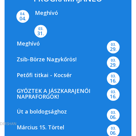
Meghívó
04.
04.
03.
31.
Meghívó
03.
29.
Zsib-Börze Nagykőrös!
03.
29.
Petőfi titkai - Kocsér
03.
16.
GYŐZTEK A JÁSZKARAJENŐI
03.
NAPRAFORGÓK!
16.
Út a boldogsághoz
03.
06.
DERSHAN
Március 15. Törtel
03.
06.