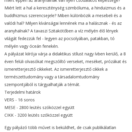
miért éppen az aranyhalnak van ilyen csodálatos képessége?
Miért lett a hal a kereszténység szimbóluma, a hinduizmus és a
buddhizmus szerencsejele? Miben különbözik a mesebeli és a
valódi hal? Milyen kívánságai lennének ma a halásznak - és az
aranyhalnak? A tavaszi Szitakötőben a víz mélyén élő lények
világát fedezzük fel - legyen az pocsolyában, patakban, tó
mélyén vagy óceán fenekén.
A pályázat kiírója várja a didaktikus stílust nagy ívben kerülő, a 8
éven felüli olvasókat megszólító verseket, meséket, prózákat és
ismeretterjesztő cikkeket. Az ismeretterjesztő cikkek a
természettudomány vagy a társadalomtudomány
szempontjából is tárgyalhatják a témát.
Terjedelmi határok
VERS - 16 soros
MESE - 2800 leütés szóközzel együtt
CIKK - 3200 leütés szóközzel együtt
Egy pályázó több művet is beküldhet, de csak publikálatlan