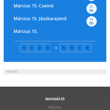
Március 15. Csemő
03.
06.
Március 15. Jászkarajenő
03.
06.
Március 15.
2
3
4
5
6
HÍRDETÉS
NAVIGÁCIÓ
FŐOLDAL