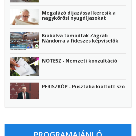
Megalázó díjazással keresik a
nagykőrösi nyugdíjasokat
Kiabálva támadtak Zágráb
Nándorra a fideszes képviselők
NOTESZ - Nemzeti konzultáció
PERISZKÓP - Pusztába kiáltott szó
PROGRAMAJÁNLÓ