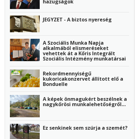
hazugságok
JEGYZET - A biztos nyereség
A Szociális Munka Napja
alkalmából elismeréseket
vehettek át a Kőris Integrált
Szociális Intézmény munkatársai
Rekordmennyiségű
kukoricakonzervet állított elő a
Bonduelle
A képek önmagukért beszélnek a
nagykőrösi munkalehetőségről…
Ez senkinek sem szúrja a szemét?