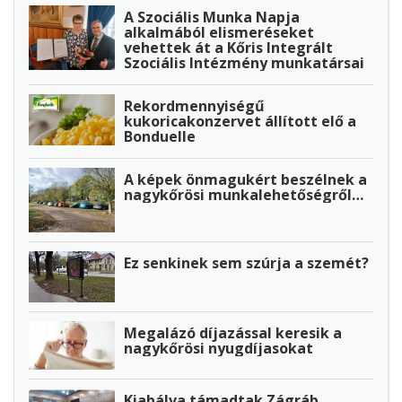
A Szociális Munka Napja
alkalmából elismeréseket
vehettek át a Kőris Integrált
Szociális Intézmény munkatársai
Rekordmennyiségű
kukoricakonzervet állított elő a
Bonduelle
A képek önmagukért beszélnek a
nagykőrösi munkalehetőségről…
Ez senkinek sem szúrja a szemét?
Megalázó díjazással keresik a
nagykőrösi nyugdíjasokat
Kiabálva támadtak Zágráb