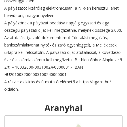
összefüggésben.
A pályázatot kizárólag elektronikusan, a NIR-en keresztül lehet
benyújtani, magyar nyelven.
A pályázónak a pályázat beadása napjáig egyszeri és egy
összegű pályázati díjat kell megfizetnie, melynek összege 2.000.
Az átutalást igazoló dokumentumot (átutalási megbízás,
bankszámlakivonat nyitó- és záró egyenleggel), a Mellékletek
űrlapra kell felcsatolni. A pályázati díjat átutalással, a következő
fizetési számlaszámra kell megfizetni: Bethlen Gábor Alapkezelő
Zrt. – 10032000-00310024-00000017 IBAN
HU2010032000003100240000001
A részletes kiírás és útmutató elérhető a https://bgazrt.hu/
oldalon.
Aranyhal