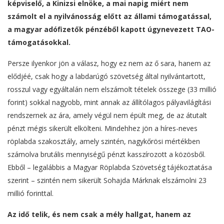
képviselő, a Kinizsi elnöke, a mai napig miért nem
számolt el a nyilvánosság előtt az állami támogatással,
a magyar adófizetők pénzéből kapott úgynevezett TAO-
támogatásokkal.
Persze ilyenkor jön a válasz, hogy ez nem az ő sara, hanem az
elődjéé, csak hogy a labdarúgó szövetség által nyilvántartott,
rosszul vagy egyáltalán nem elszámolt tételek összege (33 millió
forint) sokkal nagyobb, mint annak az állítólagos pályavilágítási
rendszernek az ára, amely végül nem épült meg, de az átutalt
pénzt mégis sikerült elkölteni. Mindehhez jön a híres-neves
röplabda szakosztály, amely szintén, nagykőrösi mértékben
számolva brutális mennyiségű pénzt kasszírozott a közösből.
Ebből – legalábbis a Magyar Röplabda Szövetség tájékoztatása
szerint – szintén nem sikerült Sohajda Márknak elszámolni 23
millió forinttal.
Az idő telik, és nem csak a mély hallgat, hanem az