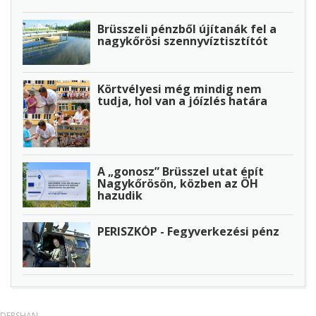
Brüsszeli pénzből újítanák fel a
nagykőrösi szennyvíztisztítót
Körtvélyesi még mindig nem
tudja, hol van a jóízlés határa
A „gonosz” Brüsszel utat épít
Nagykőrösön, közben az ÖH
hazudik
PERISZKÓP - Fegyverkezési pénz
DERSHAN