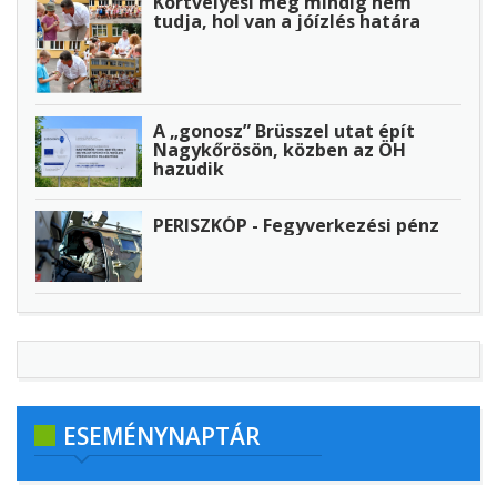
Körtvélyesi még mindig nem
tudja, hol van a jóízlés határa
A „gonosz” Brüsszel utat épít
Nagykőrösön, közben az ÖH
hazudik
PERISZKÓP - Fegyverkezési pénz
ESEMÉNYNAPTÁR