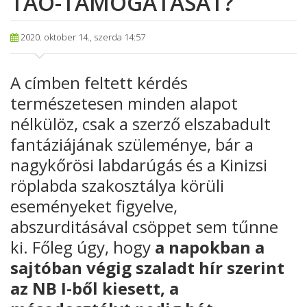
TAO-TÁMOGATÁSÁT?
2020. oktober 14., szerda 14:57
A címben feltett kérdés
természetesen minden alapot
nélkülöz, csak a szerző elszabadult
fantáziájának szüleménye, bár a
nagykőrösi labdarúgás és a Kinizsi
röplabda szakosztálya körüli
eseményeket figyelve,
abszurditásával csöppet sem tűnne
ki. Főleg úgy, hogy
a napokban a
sajtóban végig szaladt hír szerint
az NB I-ből kiesett, a