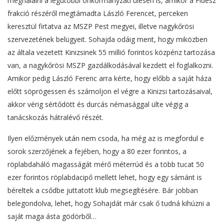
meghálálni a legutóbbi önkormányzati ülésen is, amikor a Fidesz
frakció részéről megtámadta László Ferencet, perceken
keresztül firtatva az MSZP Pest megyei, illetve nagykőrösi
szervezetének belügyeit. Sohajda odáig ment, hogy miközben
az általa vezetett Kinizsinek 55 millió forintos közpénz tartozása
van, a nagykőrösi MSZP gazdálkodásával kezdett el foglalkozni.
Amikor pedig László Ferenc arra kérte, hogy előbb a saját háza
előtt söprögessen és számoljon el végre a Kinizsi tartozásaival,
akkor vérig sértődött és durcás némasággal ülte végig a
tanácskozás hátralévő részét.
Ilyen előzmények után nem csoda, ha még az is megfordul e
sorok szerzőjének a fejében, hogy a 80 ezer forintos, a
röplabdaháló magasságát mérő méterrúd és a több tucat 50
ezer forintos röplabdacipő mellett lehet, hogy egy sámánt is
béreltek a csődbe juttatott klub megsegítésére. Bár jobban
belegondolva, lehet, hogy Sohajdát már csak ő tudná kihúzni a
saját maga ásta gödörből…