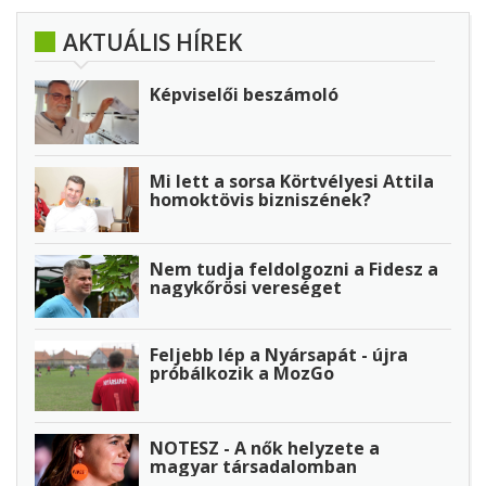
AKTUÁLIS HÍREK
Képviselői beszámoló
Mi lett a sorsa Körtvélyesi Attila
homoktövis bizniszének?
Nem tudja feldolgozni a Fidesz a
nagykőrösi vereséget
Feljebb lép a Nyársapát - újra
próbálkozik a MozGo
NOTESZ - A nők helyzete a
magyar társadalomban