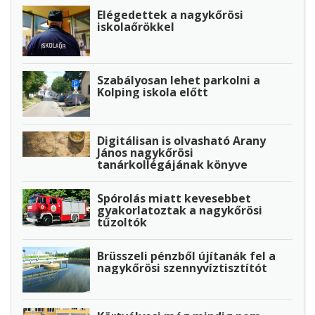
Elégedettek a nagykőrösi
iskolaőrökkel
Szabályosan lehet parkolni a
Kolping iskola előtt
Digitálisan is olvasható Arany
János nagykőrösi
tanárkollégájának könyve
Spórolás miatt kevesebbet
gyakorlatoztak a nagykőrösi
tűzoltók
Brüsszeli pénzből újítanák fel a
nagykőrösi szennyvíztisztítót