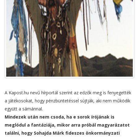
A Kapost.hu nevű hírportál szerint az edzők meg is fenyegették
a játékosokat, hogy pénzbüntetéssel sújtják, aki nem működik
együtt a sámánnal.
Mindezek után nem csoda, ha e sorok írójának is
meglódul a fantáziája, mikor arra próbál magyarázatot
találni, hogy Sohajda Márk fideszes önkormányzati