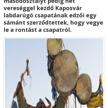
másodosztályt pedig hét
vereséggel kezdő Kaposvár
labdarúgó csapatának edzői egy
sámánt szerződtettek, hogy vegye
le a rontást a csapatról.