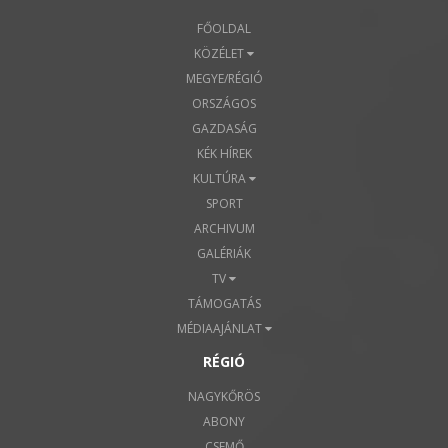
FŐOLDAL
KÖZÉLET
MEGYE/RÉGIÓ
ORSZÁGOS
GAZDASÁG
KÉK HÍREK
KULTÚRA
SPORT
ARCHIVUM
GALÉRIÁK
TV
TÁMOGATÁS
MÉDIAAJÁNLAT
RÉGIÓ
NAGYKŐRÖS
ABONY
CSEMŐ