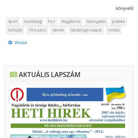
könyvelő
Sport
Gazdaság
Foci
Nagykőrös
támogatás
politika
Sohajda
TAO pénz
sámán
labdarúgó csapat
rontás
Vissza
AKTUÁLIS LAPSZÁM