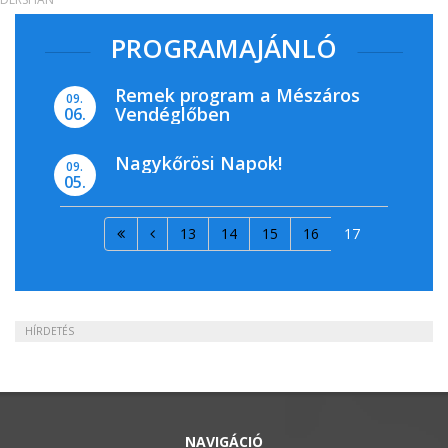
PROGRAMAJÁNLÓ
Remek program a Mészáros
09.
Vendéglőben
06.
Nagykőrösi Napok!
09.
05.
13
14
15
16
17
HÍRDETÉS
NAVIGÁCIÓ