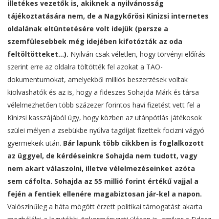
illetékes vezetők is, akiknek a nyilvánosság
tájékoztatására nem, de a Nagykőrösi Kinizsi internetes
oldalának eltüntetésére volt idejük (persze a
szemfülesebbek még idejében kifotózták az oda
feltöltötteket…).
Nyilván csak véletlen, hogy törvényi előírás
szerint erre az oldalra töltötték fel azokat a TAO-
dokumentumokat, amelyekből milliós beszerzések voltak
kiolvashatók és az is, hogy a fideszes Sohajda Márk és társa
vélelmezhetően több százezer forintos havi fizetést vett fel a
Kinizsi kasszájából úgy, hogy közben az utánpótlás játékosok
szülei mélyen a zsebükbe nyúlva tagdíjat fizettek focizni vágyó
gyermekeik után.
Bár lapunk több cikkben is foglalkozott
az üggyel, de kérdéseinkre Sohajda nem tudott, vagy
nem akart válaszolni, illetve vélelmezéseinket azóta
sem cáfolta. Sohajda az 55 millió forint értékű vajjal a
fején a fentiek ellenére magabiztosan jár-kel a napon.
Valószínűleg a háta mögött érzett politikai támogatást akarta