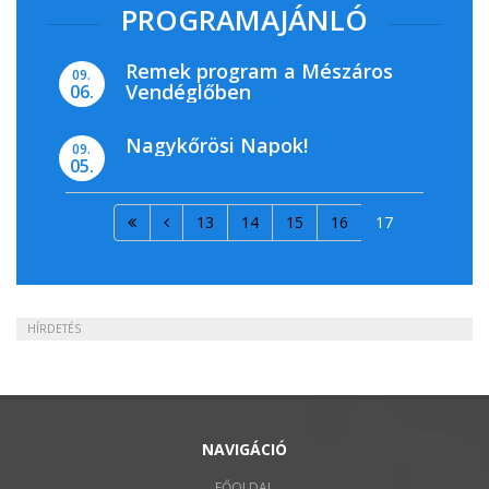
PROGRAMAJÁNLÓ
Remek program a Mészáros
09.
Vendéglőben
06.
Nagykőrösi Napok!
09.
05.
13
14
15
16
17
HÍRDETÉS
NAVIGÁCIÓ
FŐOLDAL