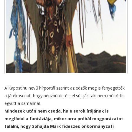
A Kapost.hu nevű hírportál szerint az edzők meg is fenyegették
a játékosokat, hogy pénzbüntetéssel sújtják, aki nem működik
együtt a sámánnal.
Mindezek után nem csoda, ha e sorok írójának is
meglódul a fantáziája, mikor arra próbál magyarázatot
találni, hogy Sohajda Márk fideszes önkormányzati