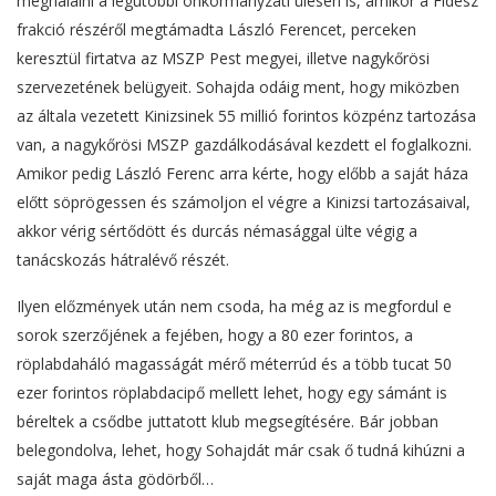
meghálálni a legutóbbi önkormányzati ülésen is, amikor a Fidesz
frakció részéről megtámadta László Ferencet, perceken
keresztül firtatva az MSZP Pest megyei, illetve nagykőrösi
szervezetének belügyeit. Sohajda odáig ment, hogy miközben
az általa vezetett Kinizsinek 55 millió forintos közpénz tartozása
van, a nagykőrösi MSZP gazdálkodásával kezdett el foglalkozni.
Amikor pedig László Ferenc arra kérte, hogy előbb a saját háza
előtt söprögessen és számoljon el végre a Kinizsi tartozásaival,
akkor vérig sértődött és durcás némasággal ülte végig a
tanácskozás hátralévő részét.
Ilyen előzmények után nem csoda, ha még az is megfordul e
sorok szerzőjének a fejében, hogy a 80 ezer forintos, a
röplabdaháló magasságát mérő méterrúd és a több tucat 50
ezer forintos röplabdacipő mellett lehet, hogy egy sámánt is
béreltek a csődbe juttatott klub megsegítésére. Bár jobban
belegondolva, lehet, hogy Sohajdát már csak ő tudná kihúzni a
saját maga ásta gödörből…