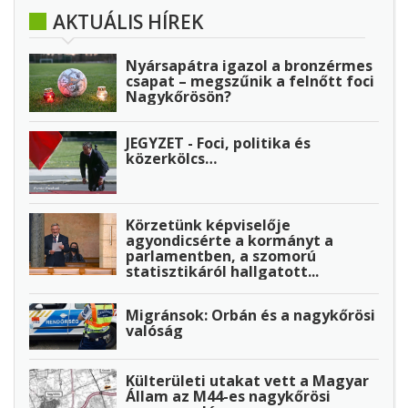
AKTUÁLIS HÍREK
Nyársapátra igazol a bronzérmes
csapat – megszűnik a felnőtt foci
Nagykőrösön?
JEGYZET - Foci, politika és
közerkölcs…
Körzetünk képviselője
agyondicsérte a kormányt a
parlamentben, a szomorú
statisztikáról hallgatott...
Migránsok: Orbán és a nagykőrösi
valóság
Külterületi utakat vett a Magyar
Állam az M44-es nagykőrösi