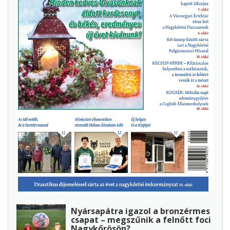
Nyársapátra igazol a bronzérmes
csapat – megszűnik a felnőtt foci
Nagykőrösön?