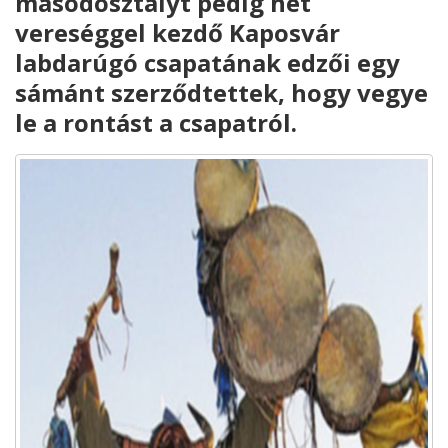
másodosztályt pedig hét
vereséggel kezdő Kaposvár
labdarúgó csapatának edzői egy
sámánt szerződtettek, hogy vegye
le a rontást a csapatról.