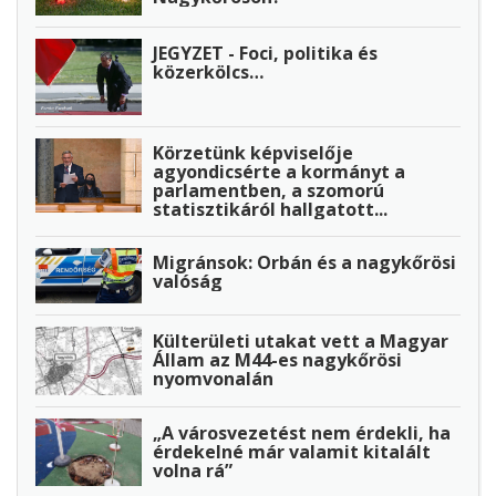
JEGYZET - Foci, politika és
közerkölcs…
Körzetünk képviselője
agyondicsérte a kormányt a
parlamentben, a szomorú
statisztikáról hallgatott...
Migránsok: Orbán és a nagykőrösi
valóság
Külterületi utakat vett a Magyar
Állam az M44-es nagykőrösi
nyomvonalán
„A városvezetést nem érdekli, ha
érdekelné már valamit kitalált
volna rá”