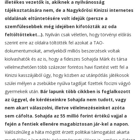
illetékes vezetők is, akiknek a nyilvánosság
tájékoztatására nem, de a Nagykőrösi Kinizsi internetes
oldalának eltüntetésére volt idejük (persze a
szemfülesebbek még idejében kifotózták az oda
feltöltötteket…).
Nyilván csak véletlen, hogy törvényi előírás
szerint erre az oldalra töltötték fel azokat a TAO-
dokumentumokat, amelyekből milliós beszerzések voltak
kiolvashatók és az is, hogy a fideszes Sohajda Márk és társa
vélelmezhetően több százezer forintos havi fizetést vett fel a
Kinizsi kasszájából úgy, hogy közben az utánpótlás játékosok
szülei mélyen a zsebükbe nyúlva tagdíjat fizettek focizni vágyó
gyermekeik után.
Bár lapunk több cikkben is foglalkozott
az üggyel, de kérdéseinkre Sohajda nem tudott, vagy
nem akart válaszolni, illetve vélelmezéseinket azóta
sem cáfolta. Sohajda az 55 millió forint értékű vajjal a
fején a fentiek ellenére magabiztosan jár-kel a napon.
Valószínűleg a háta mögött érzett politikai támogatást akarta