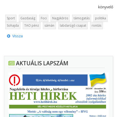
könyvelő
Sport
Gazdaság
Foci
Nagykőrös
támogatás
politika
Sohajda
TAO pénz
sámán
labdarúgó csapat
rontás
Vissza
AKTUÁLIS LAPSZÁM