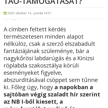
TAO-TÁMOGATÁSÁT?
2020. oktober 14., szerda 14:57
A címben feltett kérdés
természetesen minden alapot
nélkülöz, csak a szerző elszabadult
fantáziájának szüleménye, bár a
nagykőrösi labdarúgás és a Kinizsi
röplabda szakosztálya körüli
eseményeket figyelve,
abszurditásával csöppet sem tűnne
ki. Főleg úgy, hogy
a napokban a
sajtóban végig szaladt hír szerint
az NB I-ből kiesett, a