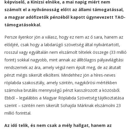
képviselő, a Kinizsi elnöke, a mai napig miért nem
számolt el a nyilvánosság előtt az állami támogatással,
a magyar adófizetők pénzéből kapott úgynevezett TAO-
támogatásokkal.
Persze ilyenkor jön a válasz, hogy ez nem az ő sara, hanem az
elődjéé, csak hogy a labdarúgó szövetség által nyilvántartott,
rosszul vagy egyáltalán nem elszámolt tételek összege (33 millió
forint) sokkal nagyobb, mint annak az állítólagos pályavilágítási
rendszernek az ára, amely végül nem épült meg, de az átutalt
pénzt mégis sikerült elkölteni. Mindehhez jön a híres-neves
röplabda szakosztály, amely szintén, nagykőrösi mértékben
számolva brutális mennyiségű pénzt kasszírozott a közösből.
Ebből – legalábbis a Magyar Röplabda Szövetség tájékoztatása
szerint – szintén nem sikerült Sohajda Márknak elszámolni 23
millió forinttal.
Az idő telik, és nem csak a mély hallgat, hanem az