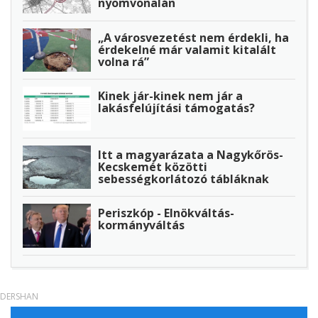
nyomvonalán
„A városvezetést nem érdekli, ha
érdekelné már valamit kitalált
volna rá”
Kinek jár-kinek nem jár a
lakásfelújítási támogatás?
Itt a magyarázata a Nagykőrös-
Kecskemét közötti
sebességkorlátozó tábláknak
Periszkóp - Elnökváltás-
kormányváltás
DERSHAN