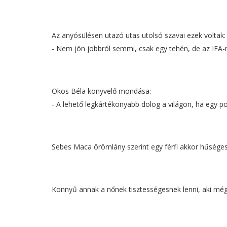
Az anyósülésen utazó utas utolsó szavai ezek voltak:
- Nem jön jobbról semmi, csak egy tehén, de az IFA-n
Okos Béla könyvelő mondása:
- A lehető legkártékonyabb dolog a világon, ha egy 
Sebes Maca örömlány szerint egy férfi akkor hűsége
Könnyű annak a nőnek tisztességesnek lenni, aki még