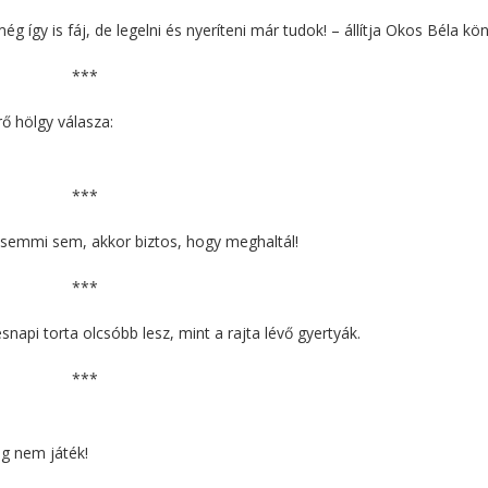
így is fáj, de legelni és nyeríteni már tudok! – állítja Okos Béla kön
***
ő hölgy válasza:
***
 semmi sem, akkor biztos, hogy meghaltál!
***
napi torta olcsóbb lesz, mint a rajta lévő gyertyák.
***
g nem játék!