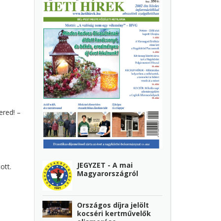
ered! –
JEGYZET - A mai
ott.
Magyarországról
Országos díjra jelölt
kocséri kertművelők