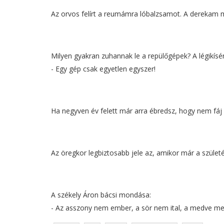
Az orvos felírt a reumámra lóbalzsamot. A derekam még 
Milyen gyakran zuhannak le a repülőgépek? A légikísér
- Egy gép csak egyetlen egyszer!
Ha negyven év felett már arra ébredsz, hogy nem fáj
Az öregkor legbiztosabb jele az, amikor már a születés
A székely Áron bácsi mondása:
- Az asszony nem ember, a sör nem ital, a medve me