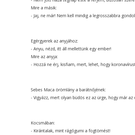
Mire a másik:
- Jaj, ne már! Nem kell mindig a legrosszabbra gondoln
Egérgyerek az anyjához:
- Anyu, nézd, itt áll mellettünk egy ember!
Mire az anyja:
- Hozzá ne érj, kisfiam, mert, lehet, hogy koronavírust
Sebes Maca örömlány a barátnőjének:
- Vigyázz, mert olyan büdös ez az ürge, hogy már az ó
Kocsmában:
- Kirántalak, mint rágógumi a fogtömést!