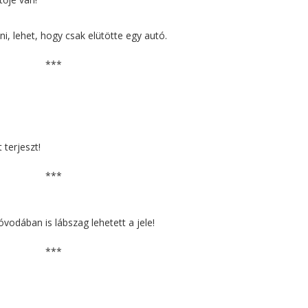
i, lehet, hogy csak elütötte egy autó.
***
 terjeszt!
***
vodában is lábszag lehetett a jele!
***