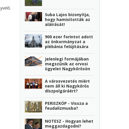
yvelő.
Suba Lajos bizonyítja,
hogy hamisították az
aláírását!
900 ezer forintot adott
az önkormányzat a
plébánia felújítására
Jelenlegi formájában
megszűnik az orvosi
ügyelet Nagykőrösön
A városvezetés miért
nem áll ki Nagykőrös
díszpolgáráért?
PERISZKÓP - Vissza a
feudalizmusba?
NOTESZ - Hogyan lehet
meggazdagodni?