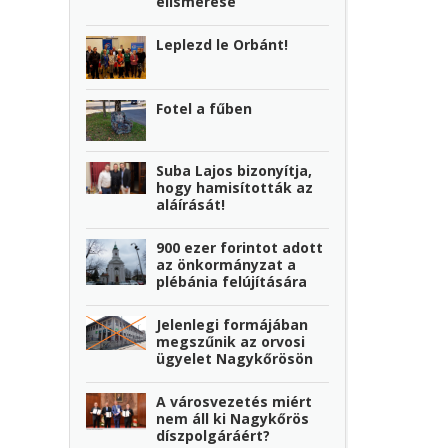
elismerése
Leplezd le Orbánt!
Fotel a fűben
Suba Lajos bizonyítja,
hogy hamisították az
aláírását!
900 ezer forintot adott
az önkormányzat a
plébánia felújítására
Jelenlegi formájában
megszűnik az orvosi
ügyelet Nagykőrösön
A városvezetés miért
nem áll ki Nagykőrös
díszpolgáráért?