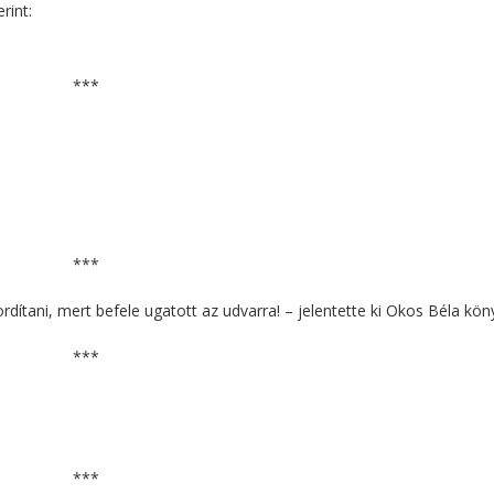
rint:
***
***
rdítani, mert befele ugatott az udvarra! – jelentette ki Okos Béla kön
***
***