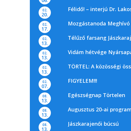
06.
Félidő! – interjú Dr. La
02.
20.
Mozgástanoda Meghívó
02.
17.
Télűző farsang Jászkara
02.
13.
Vidám hétvége Nyársap
02.
13.
TÖRTEL: A közösségi ös
02.
13.
FIGYELEM!!!
02.
07.
Egészségnap Törtelen
08.
13.
Augusztus 20-ai progra
08.
13.
Jászkarajenői búcsú
08.
13.