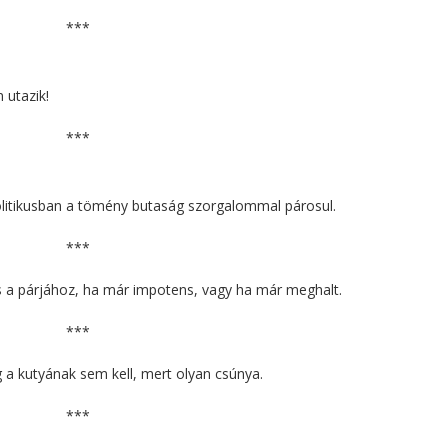
***
 utazik!
***
politikusban a tömény butaság szorgalommal párosul.
***
s a párjához, ha már impotens, vagy ha már meghalt.
***
 a kutyának sem kell, mert olyan csúnya.
***