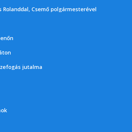
kos Rolanddal, Csemő polgármesterével
jenőn
áton
szefogás jutalma
mok