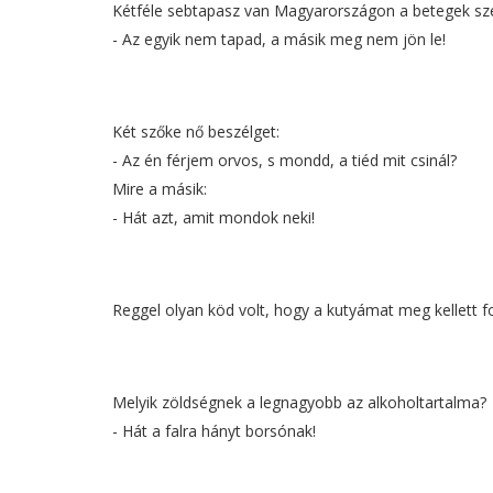
Kétféle sebtapasz van Magyarországon a betegek sze
- Az egyik nem tapad, a másik meg nem jön le!
Két szőke nő beszélget:
- Az én férjem orvos, s mondd, a tiéd mit csinál?
Mire a másik:
- Hát azt, amit mondok neki!
Reggel olyan köd volt, hogy a kutyámat meg kellett fo
Melyik zöldségnek a legnagyobb az alkoholtartalma?
- Hát a falra hányt borsónak!