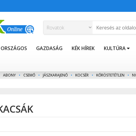
ORSZÁGOS
GAZDASÁG
KÉK HÍREK
KULTÚRA
ABONY
•
CSEMŐ
•
JÁSZKARAJENŐ
•
KOCSÉR
•
KŐRÖSTETÉTLEN
•
N
 KACSÁK