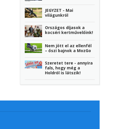
JEGYZET - Mai
világunkról
Országos díjasok a
kocséri kertművelőink!
Nem jött el az ellenfél
– őszi bajnok a MozGo
Szeretet tere - annyira
fals, hogy még a
Holdról is látszik!