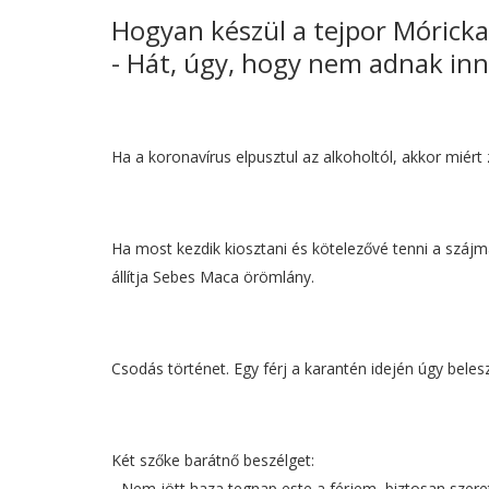
Hogyan készül a tejpor Móricka?
- Hát, úgy, hogy nem adnak inni
Ha a koronavírus elpusztul az alkoholtól, akkor miér
Ha most kezdik kiosztani és kötelezővé tenni a szájm
állítja Sebes Maca örömlány.
Csodás történet. Egy férj a karantén idején úgy beles
Két szőke barátnő beszélget:
- Nem jött haza tegnap este a férjem, biztosan szere