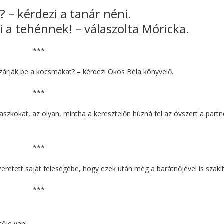
 – kérdezi a tanár néni.
 a tehénnek! – válaszolta Móricka.
***
t zárják be a kocsmákat? – kérdezi Okos Béla könyvelő.
***
aszkokat, az olyan, mintha a keresztelőn húzná fel az óvszert a partn
***
zeretett saját feleségébe, hogy ezek után még a barátnőjével is szakít
***
tője van!