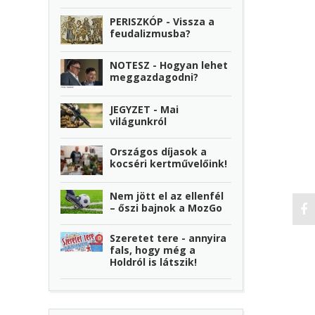
PERISZKÓP - Vissza a
feudalizmusba?
NOTESZ - Hogyan lehet
meggazdagodni?
JEGYZET - Mai
világunkról
Országos díjasok a
kocséri kertművelőink!
Nem jött el az ellenfél
– őszi bajnok a MozGo
Szeretet tere - annyira
fals, hogy még a
Holdról is látszik!