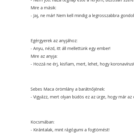
Mire a másik:
- Jaj, ne már! Nem kell mindig a legrosszabbra gondoln
Egérgyerek az anyjához:
- Anyu, nézd, itt áll mellettünk egy ember!
Mire az anyja:
- Hozzá ne érj, kisfiam, mert, lehet, hogy koronavírust
Sebes Maca örömlány a barátnőjének:
- Vigyázz, mert olyan büdös ez az ürge, hogy már az ó
Kocsmában:
- Kirántalak, mint rágógumi a fogtömést!