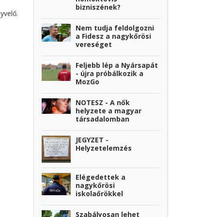
bizniszének?
yvelő.
Nem tudja feldolgozni
a Fidesz a nagykőrösi
vereséget
Feljebb lép a Nyársapát
- újra próbálkozik a
MozGo
NOTESZ - A nők
helyzete a magyar
társadalomban
JEGYZET -
Helyzetelemzés
Elégedettek a
nagykőrösi
iskolaőrökkel
Szabályosan lehet