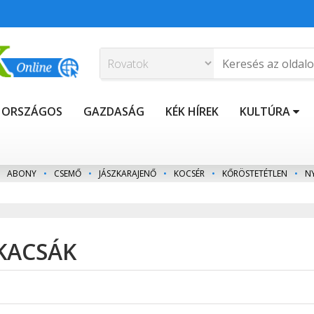
ORSZÁGOS
GAZDASÁG
KÉK HÍREK
KULTÚRA
ABONY
•
CSEMŐ
•
JÁSZKARAJENŐ
•
KOCSÉR
•
KŐRÖSTETÉTLEN
•
N
 KACSÁK