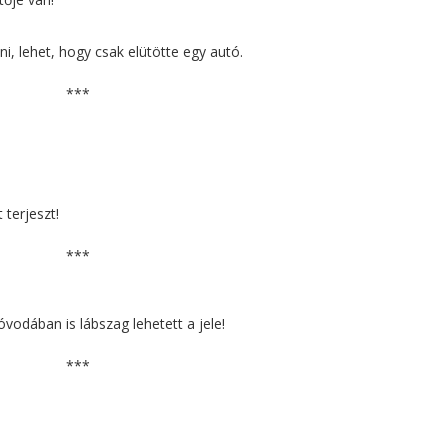
i, lehet, hogy csak elütötte egy autó.
***
 terjeszt!
***
vodában is lábszag lehetett a jele!
***