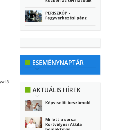
közben az ÖH hazudik
PERISZKÓP -
Fegyverkezési pénz
ESEMÉNYNAPTÁR
yvelő.
AKTUÁLIS HÍREK
Képviselői beszámoló
Mi lett a sorsa
Körtvélyesi Attila
homoktövis