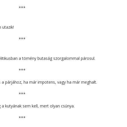
***
 utazik!
***
politikusban a tömény butaság szorgalommal párosul.
***
s a párjához, ha már impotens, vagy ha már meghalt.
***
 a kutyának sem kell, mert olyan csúnya.
***