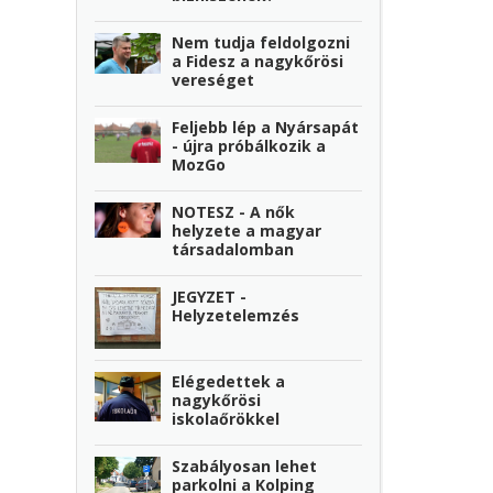
Nem tudja feldolgozni
a Fidesz a nagykőrösi
vereséget
Feljebb lép a Nyársapát
- újra próbálkozik a
MozGo
NOTESZ - A nők
helyzete a magyar
társadalomban
JEGYZET -
Helyzetelemzés
Elégedettek a
nagykőrösi
iskolaőrökkel
Szabályosan lehet
parkolni a Kolping