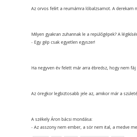
Az orvos felírt a reumámra lóbalzsamot. A derekam még 
Milyen gyakran zuhannak le a repülőgépek? A légikísér
- Egy gép csak egyetlen egyszer!
Ha negyven év felett már arra ébredsz, hogy nem fáj
Az öregkor legbiztosabb jele az, amikor már a születés
A székely Áron bácsi mondása:
- Az asszony nem ember, a sör nem ital, a medve me