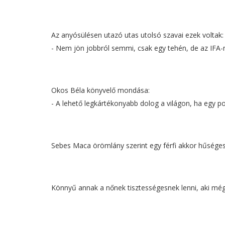
Az anyósülésen utazó utas utolsó szavai ezek voltak:
- Nem jön jobbról semmi, csak egy tehén, de az IFA-n
Okos Béla könyvelő mondása:
- A lehető legkártékonyabb dolog a világon, ha egy 
Sebes Maca örömlány szerint egy férfi akkor hűsége
Könnyű annak a nőnek tisztességesnek lenni, aki még