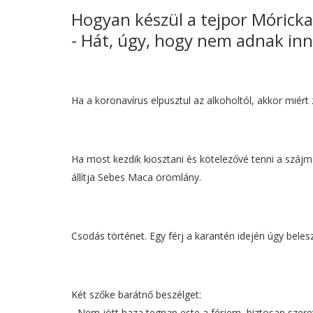
Hogyan készül a tejpor Móricka?
- Hát, úgy, hogy nem adnak inni
Ha a koronavírus elpusztul az alkoholtól, akkor miér
Ha most kezdik kiosztani és kötelezővé tenni a szájm
állítja Sebes Maca örömlány.
Csodás történet. Egy férj a karantén idején úgy beles
Két szőke barátnő beszélget:
- Nem jött haza tegnap este a férjem, biztosan szere