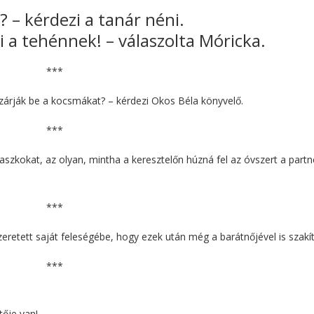
 – kérdezi a tanár néni.
 a tehénnek! – válaszolta Móricka.
***
t zárják be a kocsmákat? – kérdezi Okos Béla könyvelő.
***
aszkokat, az olyan, mintha a keresztelőn húzná fel az óvszert a partn
***
zeretett saját feleségébe, hogy ezek után még a barátnőjével is szakít
***
tője van!