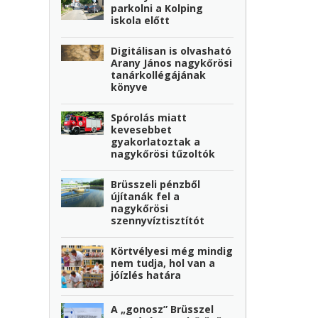
parkolni a Kolping
iskola előtt
Digitálisan is olvasható
Arany János nagykőrösi
tanárkollégájának
könyve
Spórolás miatt
kevesebbet
gyakorlatoztak a
nagykőrösi tűzoltók
Brüsszeli pénzből
újítanák fel a
nagykőrösi
szennyvíztisztítót
Körtvélyesi még mindig
nem tudja, hol van a
jóízlés határa
A „gonosz” Brüsszel