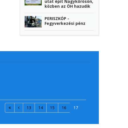
utat épít Nagykőrösön,
közben az ÖH hazudik
PERISZKÓP -
Fegyverkezési pénz
13
14
15
16
17