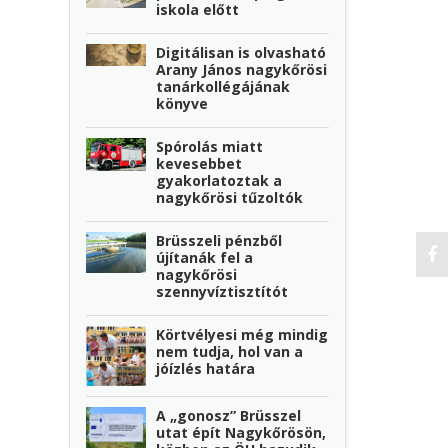
iskola előtt
Digitálisan is olvasható
Arany János nagykőrösi
tanárkollégájának
könyve
Spórolás miatt
kevesebbet
gyakorlatoztak a
nagykőrösi tűzoltók
Brüsszeli pénzből
újítanák fel a
nagykőrösi
szennyvíztisztítót
Körtvélyesi még mindig
nem tudja, hol van a
jóízlés határa
A „gonosz” Brüsszel
utat épít Nagykőrösön,