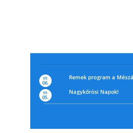
Remek program a Mészá
09.
06.
Nagykőrösi Napok!
09.
05.