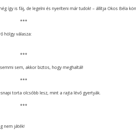
így is fáj, de legelni és nyeríteni már tudok! – állítja Okos Béla kön
***
ő hölgy válasza:
***
 semmi sem, akkor biztos, hogy meghaltál!
***
napi torta olcsóbb lesz, mint a rajta lévő gyertyák.
***
g nem játék!