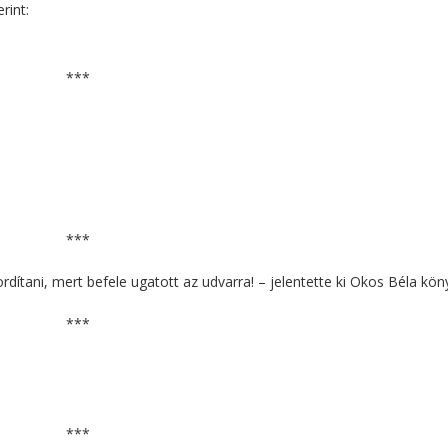
rint:
***
***
rdítani, mert befele ugatott az udvarra! – jelentette ki Okos Béla kön
***
***