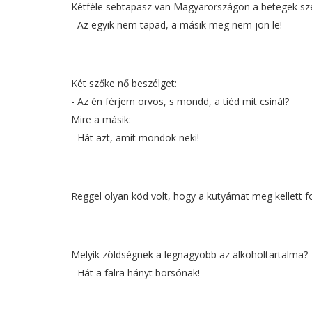
Kétféle sebtapasz van Magyarországon a betegek sze
- Az egyik nem tapad, a másik meg nem jön le!
Két szőke nő beszélget:
- Az én férjem orvos, s mondd, a tiéd mit csinál?
Mire a másik:
- Hát azt, amit mondok neki!
Reggel olyan köd volt, hogy a kutyámat meg kellett fo
Melyik zöldségnek a legnagyobb az alkoholtartalma?
- Hát a falra hányt borsónak!