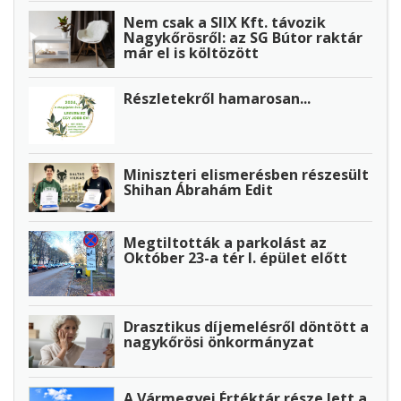
Nem csak a SIIX Kft. távozik
Nagykőrösről: az SG Bútor raktár
már el is költözött
Részletekről hamarosan...
Miniszteri elismerésben részesült
Shihan Ábrahám Edit
Megtiltották a parkolást az
Október 23-a tér I. épület előtt
Drasztikus díjemelésről döntött a
nagykőrösi önkormányzat
A Vármegyei Értéktár része lett a