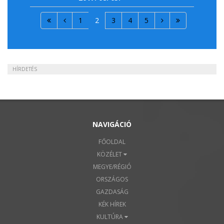
1
2
3
4
5
HÍRDETÉS
NAVIGÁCIÓ
FŐOLDAL
KÖZÉLET
MEGYE/RÉGIÓ
ORSZÁGOS
GAZDASÁG
KÉK HÍREK
KULTÚRA