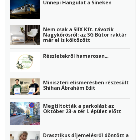
Ünnepi Hangulat a Síneken
Nem csak a SIIX Kft. távozik
Nagykőrösről: az SG Bútor raktár
már el is költözött
Részletekről hamarosan...
Miniszteri elismerésben részesült
Shihan Ábrahám Edit
Megtiltották a parkolást az
Október 23-a tér I. épület előtt
Drasztikus díjemelésről döntött a