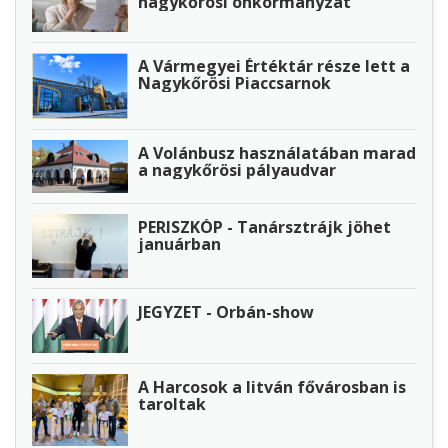
nagykőrösi önkormányzat
A Vármegyei Értéktár része lett a
Nagykőrösi Piaccsarnok
A Volánbusz használatában marad
a nagykőrösi pályaudvar
PERISZKÓP - Tanársztrájk jöhet
januárban
JEGYZET - Orbán-show
A Harcosok a litván fővárosban is
taroltak