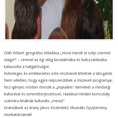
Oláh Róbert geográfus előadása „Hová merült el szép szemed
világa?” – címmel az égi világ birodalmába és kulisszatitkaiba
kalauzolta a hallgatóságot.
Különleges és emlékezetes este résztvevői lehettek a látogatók.
Nem véletlen, hogy egyre népszerűbbek a múzeum programjai,
hisz igényes módon ötvözik a „populáris” elemeket a minőségi
kultúrával és ismeretterjesztéssel, ráadásul minden korosztály
számára kínálnak kulturális „menüt”.
Gratulálunk az Arany János Közérdekű Muzeális Gyűjtemény
munkatársainak!