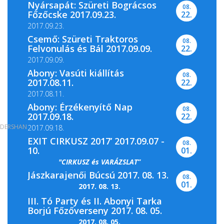
Nyársapát: Szüreti Bográcsos
08.
Főzőcske 2017.09.23.
22.
2017.09.23.
Csemő: Szüreti Traktoros
08.
Felvonulás és Bál 2017.09.09.
22.
2017.09.09.
Abony: Vasúti kiállítás
08.
2017.08.11.
22.
2017.08.11.
Abony: Érzékenyítő Nap
08.
2017.09.18.
22.
DERSHAN
2017.09.18.
EXIT CIRKUSZ 2017’ 2017.09.07 -
08.
10.
01.
"CIRKUSZ és VARÁZSLAT”
Jászkarajenői Búcsú 2017. 08. 13.
08.
01.
2017. 08. 13.
III. Tó Party és II. Abonyi Tarka
Borjú Főzőverseny 2017. 08. 05.
2017. 08. 05.