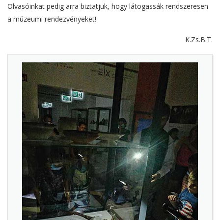
Olvasóinkat pedig arra biztatjuk, hogy látogassák rendszeresen
a múzeumi rendezvényeket!
K.Zs.B.T.