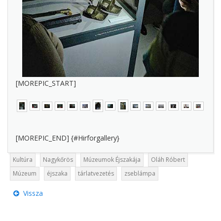
[MOREPIC_START]
[MOREPIC_END] {#Hirforgallery}
Kultúra
Nagykőrös
Múzeumok Éjszakája
Oláh Róbert
Múzeum
éjszaka
tárlatvezetés
zseblámpa
Vissza