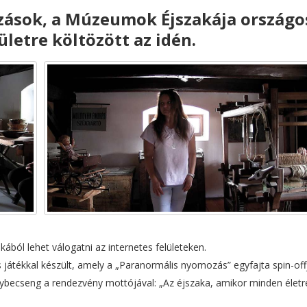
zások, a Múzeumok Éjszakája országo
letre költözött az idén.
ából lehet válogatni az internetes felületeken.
 játékkal készült, amely a „Paranormális nyomozás” egyfajta spin-off
egybecseng a rendezvény mottójával: „Az éjszaka, amikor minden életr