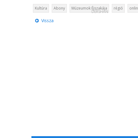
Kultúra
Abony
Múzeumok Éjszakája
régió
onli
DERSHAN
Vissza