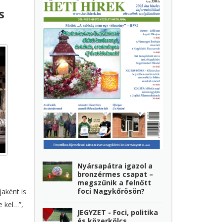
s
Nyársapátra igazol a
bronzérmes csapat –
megszűnik a felnőtt
foci Nagykőrösön?
jaként is
e kel…”,
JEGYZET - Foci, politika
és közerkölcs…