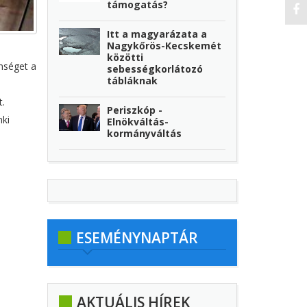
támogatás?
Itt a magyarázata a
Nagykőrös-Kecskemét
közötti
enséget a
sebességkorlátozó
tábláknak
t.
Periszkóp -
nki
Elnökváltás-
kormányváltás
ESEMÉNYNAPTÁR
AKTUÁLIS HÍREK