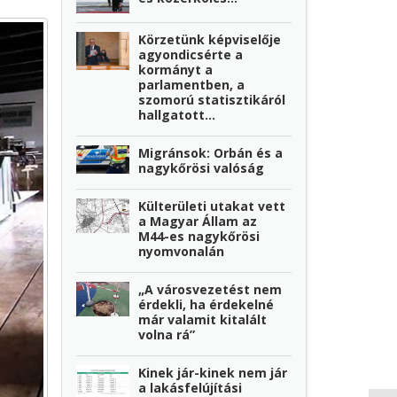
Körzetünk képviselője
agyondicsérte a
kormányt a
parlamentben, a
szomorú statisztikáról
hallgatott...
Migránsok: Orbán és a
nagykőrösi valóság
Külterületi utakat vett
a Magyar Állam az
M44-es nagykőrösi
nyomvonalán
„A városvezetést nem
érdekli, ha érdekelné
már valamit kitalált
volna rá”
Kinek jár-kinek nem jár
a lakásfelújítási