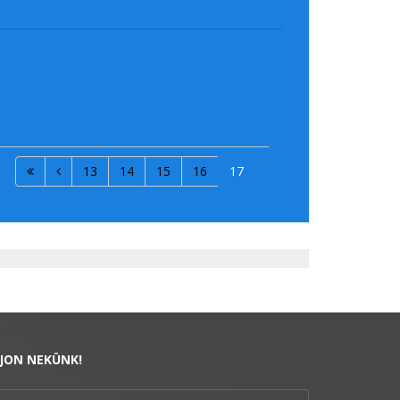
13
14
15
16
17
RJON NEKÜNK!