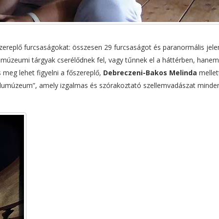
 szereplő furcsaságokat: összesen 29 furcsaságot és paranormális jel
úzeumi tárgyak cserélődnek fel, vagy tűnnek el a háttérben, hanem
s meg lehet figyelni a főszereplő,
Debreczeni-Bakos Melinda
mellet
 Falumúzeum”, amely izgalmas és szórakoztató szellemvadászat minde