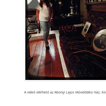
A videó elérhető az Abonyi Lajos Művelődési Ház, Kö