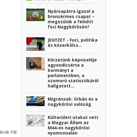
Nyársapátra igazol a
bronzérmes csapat –
megszűnik a felnőtt
foci Nagykőrösön?
JEGYZET - Foci, politika
és közerkölcs…
Körzetünk képviselője
agyondicsérte a
kormányt a
parlamentben, a
szomorú statisztikáról
hallgatott...
Migránsok: Orbán és a
nagykőrösi valóság
Külterületi utakat vett
a Magyar Állam az
M44-es nagykőrösi
ácsik Pál
nyomvonalán