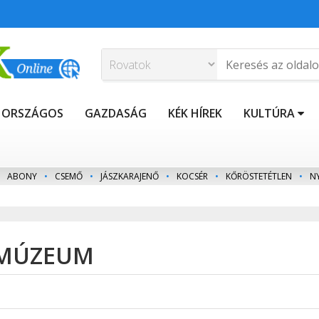
ORSZÁGOS
GAZDASÁG
KÉK HÍREK
KULTÚRA
ABONY
•
CSEMŐ
•
JÁSZKARAJENŐ
•
KOCSÉR
•
KŐRÖSTETÉTLEN
•
N
LUMÚZEUM