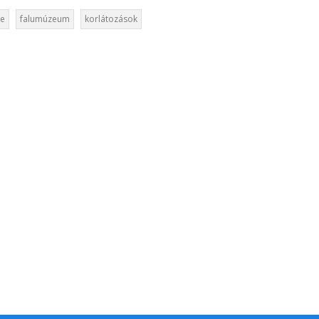
ne
falumúzeum
korlátozások