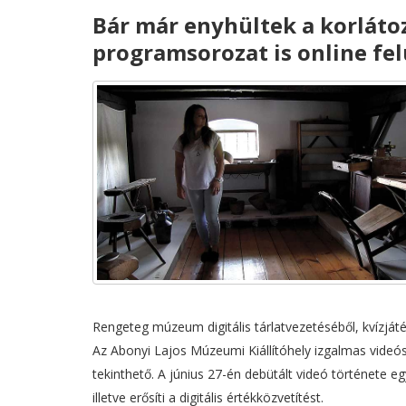
Bár már enyhültek a korláto
programsorozat is online felü
Rengeteg múzeum digitális tárlatvezetéséből, kvízjáték
Az Abonyi Lajos Múzeumi Kiállítóhely izgalmas videós
tekinthető. A június 27-én debütált videó története 
illetve erősíti a digitális értékközvetítést.