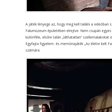
A játék lényege az, hogy meg kell találni a videóban
Falumúzeum épületében elrejtve. Nem csupán egyes m
különféle, elsőre talán „láthatatlan” szellemalakokat i
Egyfajta figyelem- és memóriajáték „Az életre kelt
számára.