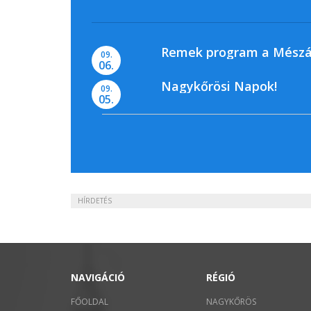
Remek program a Mészá
09.
06.
Nagykőrösi Napok!
09.
05.
HÍRDETÉS
NAVIGÁCIÓ
RÉGIÓ
FŐOLDAL
NAGYKŐRÖS