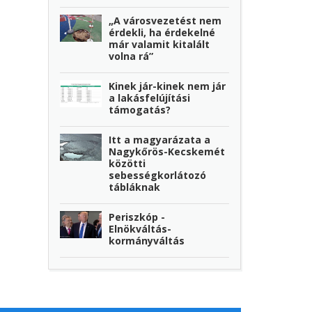
„A városvezetést nem
érdekli, ha érdekelné
már valamit kitalált
volna rá”
Kinek jár-kinek nem jár
a lakásfelújítási
támogatás?
Itt a magyarázata a
Nagykőrös-Kecskemét
közötti
sebességkorlátozó
tábláknak
Periszkóp -
Elnökváltás-
kormányváltás