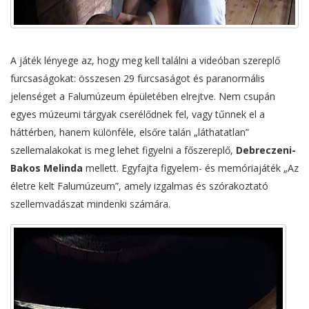
A játék lényege az, hogy meg kell találni a videóban szereplő
furcsaságokat: összesen 29 furcsaságot és paranormális
jelenséget a Falumúzeum épületében elrejtve. Nem csupán
egyes múzeumi tárgyak cserélődnek fel, vagy tűnnek el a
háttérben, hanem különféle, elsőre talán „láthatatlan”
szellemalakokat is meg lehet figyelni a főszereplő,
Debreczeni-
Bakos Melinda
mellett. Egyfajta figyelem- és memóriajáték „Az
életre kelt Falumúzeum”, amely izgalmas és szórakoztató
szellemvadászat mindenki számára.