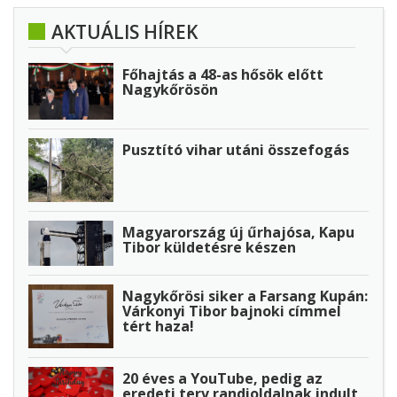
AKTUÁLIS HÍREK
Főhajtás a 48-as hősök előtt
Nagykőrösön
Pusztító vihar utáni összefogás
Magyarország új űrhajósa, Kapu
Tibor küldetésre készen
Nagykőrösi siker a Farsang Kupán:
Várkonyi Tibor bajnoki címmel
tért haza!
20 éves a YouTube, pedig az
eredeti terv randioldalnak indult