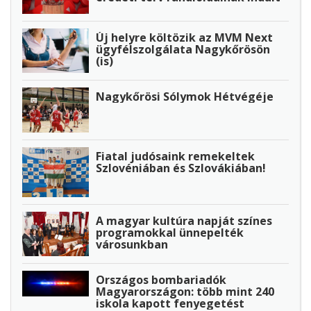
Új helyre költözik az MVM Next
ügyfélszolgálata Nagykőrösön
(is)
Nagykőrösi Sólymok Hétvégéje
Fiatal judósaink remekeltek
Szlovéniában és Szlovákiában!
A magyar kultúra napját színes
programokkal ünnepelték
városunkban
Országos bombariadók
Magyarországon: több mint 240
iskola kapott fenyegetést