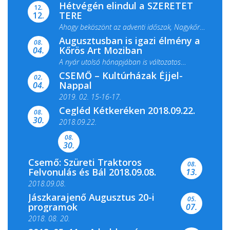
Hétvégén elindul a SZERETET
12.
TERE
12.
Ahogy beköszönt az adventi időszak, Nagykőrös
Augusztusban is igazi élmény a
ismét megtelik ünnepi fénnyel és közös...
08.
Kőrös Art Moziban
04.
A nyár utolsó hónapjában is változatos
CSEMŐ – Kultúrházak Éjjel-
filmkínálattal, családi...
02.
Nappal
04.
2019. 02. 15-16-17.
Cegléd Kétkeréken 2018.09.22.
08.
Színes és tartalmas programokkal várja a
30.
2018.09.22.
Csemői Községi Könyvtár és...
08.
30.
Csemő: Szüreti Traktoros
08.
Felvonulás és Bál 2018.09.08.
13.
2018.09.08.
Jászkarajenő Augusztus 20-i
05.
programok
07.
2018. 08. 20.