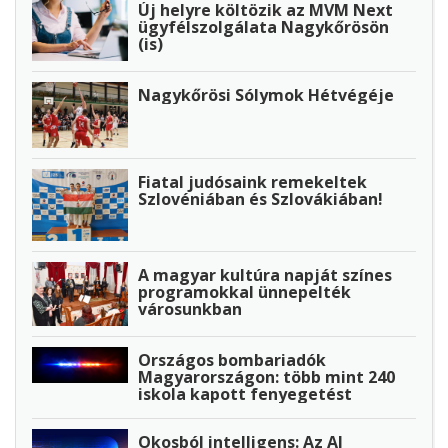
Új helyre költözik az MVM Next
ügyfélszolgálata Nagykőrösön
(is)
Nagykőrösi Sólymok Hétvégéje
Fiatal judósaink remekeltek
Szlovéniában és Szlovákiában!
A magyar kultúra napját színes
programokkal ünnepelték
városunkban
Országos bombariadók
Magyarországon: több mint 240
iskola kapott fenyegetést
Okosból intelligens: Az AI