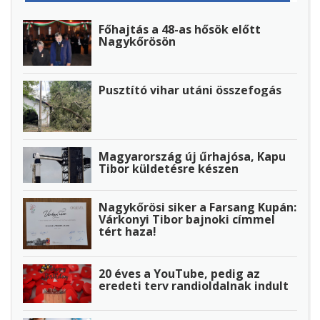
Főhajtás a 48-as hősök előtt
Nagykőrösön
Pusztító vihar utáni összefogás
Magyarország új űrhajósa, Kapu
Tibor küldetésre készen
Nagykőrösi siker a Farsang Kupán:
Várkonyi Tibor bajnoki címmel
tért haza!
20 éves a YouTube, pedig az
eredeti terv randioldalnak indult