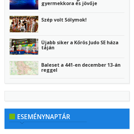
gyermekkora és jövője
Szép volt Sólymok!
Újabb siker a Kőrös Judo SE háza
táján
Baleset a 441-en december 13-án
reggel
ESEMÉNYNAPTÁR