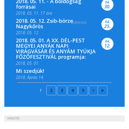
2018. 05. 11. - A boldogság
04.
forrásai
30.
2018. 05. 11. 17 óra
2018. 05. 12. Zsib-börze
04.
DERSHAN
2018. 05. 11. 19 óra
Nagykőrös
25.
2018. 05. 12.
2018. 05. 01. A XX. DÉL-PEST
04.
MEGYEI ANYÁK NAPI
12.
VIRÁGVÁSÁR ÉS ANYÁM TYÚKJA
FŐZŐFESZTIVÁL programja:
2018, 05. 01.
Mi szedjük!
2018. Április 14.
2018. Április 15.
1
2
3
4
5
2018. Április 22.
HÍRDETÉS