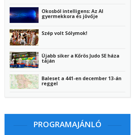
Okosból intelligens: Az AI
gyermekkora és jövője
Szép volt Sólymok!
Újabb siker a Kőrös Judo SE háza
táján
Baleset a 441-en december 13-án
reggel
PROGRAMAJÁNLÓ